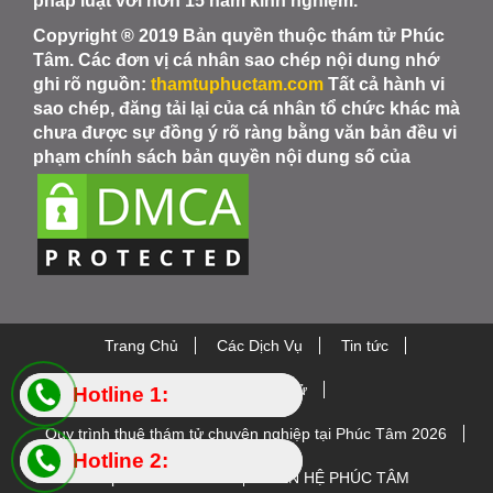
pháp luật với hơn 15 năm kinh nghiệm.
Copyright ® 2019 Bản quyền thuộc thám tử Phúc
Tâm. Các đơn vị cá nhân sao chép nội dung nhớ
ghi rõ nguồn:
thamtuphuctam.com
Tất cả hành vi
sao chép, đăng tải lại của cá nhân tổ chức khác mà
chưa được sự đồng ý rõ ràng bằng văn bản đều vi
phạm chính sách bản quyền nội dung số của
Trang Chủ
Các Dịch Vụ
Tin tức
Thiết bị Thám Tử
Hotline 1:
Hotline 1:
Quy trình thuê thám tử chuyên nghiệp tại Phúc Tâm 2026
0984.88.5445
0984.88.5445
Hotline 2:
Hotline 2:
Chi phí thuê thám tử
LIÊN HỆ PHÚC TÂM