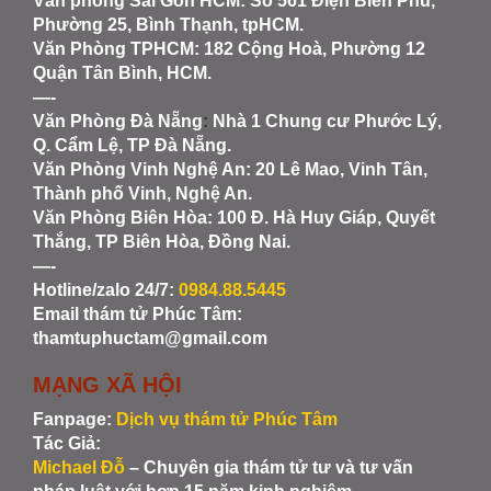
Văn phòng Sài Gòn HCM
: Số 561 Điện Biên Phủ,
Phường 25, Bình Thạnh, tpHCM.
Văn Phòng TPHCM: 182 Cộng Hoà, Phường 12
Quận Tân Bình, HCM.
—-
Văn Phòng Đà Nẵng
:
Nhà 1 Chung cư Phước Lý,
Q. Cẩm Lệ, TP Đà Nẵng.
Văn Phòng Vinh Nghệ An
: 20 Lê Mao, Vinh Tân,
Thành phố Vinh, Nghệ An.
Văn Phòng Biên Hòa
: 100 Đ. Hà Huy Giáp, Quyết
Thắng, TP Biên Hòa, Đồng Nai.
—-
Hotline/zalo 24/7:
0984.88.5445
Email thám tử Phúc Tâm:
thamtuphuctam@gmail.com
MẠNG XÃ HỘI
Fanpage:
Dịch vụ thám tử Phúc Tâm
Tác Giả:
Michael Đỗ
– Chuyên gia thám tử tư và tư vấn