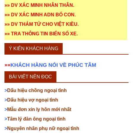
»»
DV XÁC MINH NHÂN THÂN
.
»»
DV XÁC MINH ADN BỐ CON
.
»»
DV THÁM TỬ CHO VIỆT KIỀU
.
»»
TRA THÔNG TIN BIỂN SỐ XE
.
Ý KIẾN KHÁCH HÀNG
»»
KHÁCH HÀNG NÓI VỀ PHÚC TÂM
BÀI VIẾT NÊN ĐỌC
>
Dấu hiệu chồng ngoại tình
>
Dấu hiệu vợ ngoại tình
>
Mẫu đơn xin ly hôn mới nhất
>
Tâm lý đàn ông ngoại tình
>
Nguyên nhân phụ nữ ngoại tình