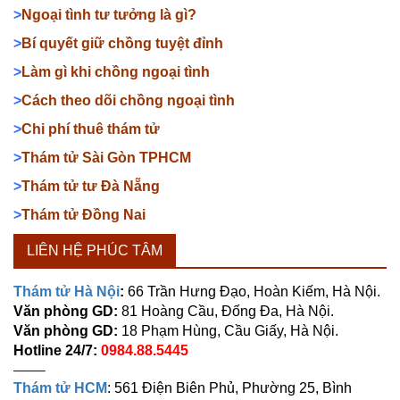
>
Ngoại tình tư tưởng là gì?
>
Bí quyết giữ chồng tuyệt đỉnh
>
Làm gì khi chồng ngoại tình
>
Cách theo dõi chồng ngoại tình
>
Chi phí thuê thám tử
>
Thám tử Sài Gòn TPHCM
>
Thám tử tư Đà Nẵng
>
Thám tử Đồng Nai
LIÊN HỆ PHÚC TÂM
Thám tử Hà Nội
:
66 Trần Hưng Đạo, Hoàn Kiếm, Hà Nội.
Văn phòng GD:
81 Hoàng Cầu, Đống Đa, Hà Nội.
Văn phòng GD:
18 Phạm Hùng, Cầu Giấy, Hà Nội.
Hotline 24/7:
0984.88.5445
——–
Thám tử HCM
: 561 Điện Biên Phủ, Phường 25, Bình