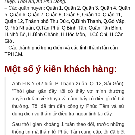
Hiệp, Thới An, An Phú Đông.
– Các quận huyện:
Quận 1
,
Quận 2
,
Quận 3
,
Quận 4
,
Quận
5
,
Quận 6
,
Quận 7
,
Quận 8
,
Quận 9
,
Quận 10
,
Quận 11
,
Quận 12
,
Thành phố Thủ Đức
,
Q.Bình Thạnh
,
Q.Gò Vấp
,
Q.Phú Nhuận
,
Q.Tân Phú
,
Q.Bình Tân
,
Quận Tân Bình
,
H.Nhà Bè
,
H.Bình Chánh
,
H.Hóc Môn
,
H.Củ Chi
,
H.Cần
Giờ
.
– Các thành phố trọng điểm và các tỉnh thành lân cận
TPHCM.
Một số ý kiến khách hàng:
Anh H.K.Y (42 tuổi, P. Thạnh Xuân, Q. 12, Sài Gòn):
“Thời gian gần đây, tôi có thấy vợ mình thường
xuyên đi làm về khuya và cảm thấy có điều gì đó bất
thường. Tôi đã tìm đến công ty Phúc Tâm và sử
dụng dịch vụ thám tử điều tra ngoại tình tại đây.
Sau thời gian khoảng 1 tuần theo dõi, trước những
thông tin mà thám tử Phúc Tâm cung cấp, tôi đã biết