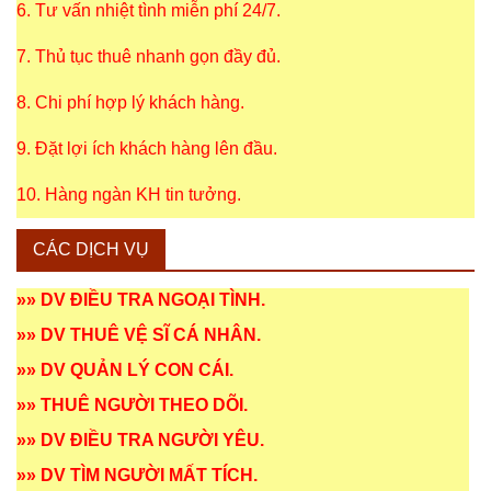
6. Tư vấn nhiệt tình miễn phí 24/7.
7. Thủ tục thuê nhanh gọn đầy đủ.
8. Chi phí hợp lý khách hàng.
9. Đặt lợi ích khách hàng lên đầu.
10. Hàng ngàn KH tin tưởng.
CÁC DỊCH VỤ
»»
DV ĐIỀU TRA NGOẠI TÌNH
.
»»
DV THUÊ VỆ SĨ CÁ NHÂN
.
»»
DV QUẢN LÝ CON CÁI
.
»»
THUÊ NGƯỜI THEO DÕI
.
»»
DV ĐIỀU TRA NGƯỜI YÊU
.
»»
DV TÌM NGƯỜI MẤT TÍCH
.