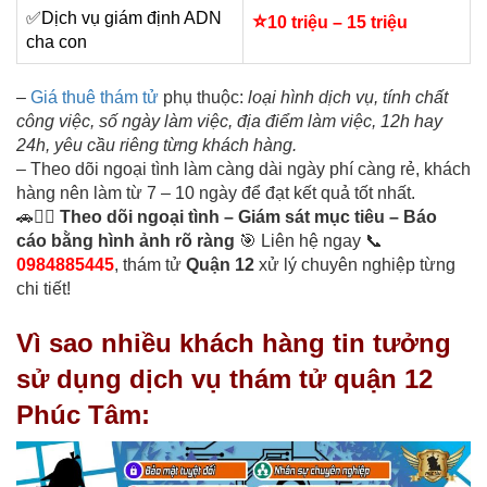
✅Dịch vụ giám định
ADN
⭐
10 triệu – 15 triệu
cha con
–
Giá thuê thám tử
phụ thuộc:
loại hình dịch vụ, tính chất
công việc, số ngày làm việc, địa điểm làm việc, 12h hay
24h, yêu cầu riêng từng khách hàng.
– Theo dõi ngoại tình làm càng dài ngày phí càng rẻ, khách
hàng nên làm từ 7 – 10 ngày để đạt kết quả tốt nhất.
🚗🕵️‍♀️
Theo dõi ngoại tình – Giám sát mục tiêu – Báo
cáo bằng hình ảnh rõ ràng
🎯 Liên hệ ngay 📞
0984885445
, thám tử
Quận 12
xử lý chuyên nghiệp từng
chi tiết!
Vì sao nhiều khách hàng tin tưởng
sử dụng dịch vụ thám tử quận 12
Phúc Tâm: