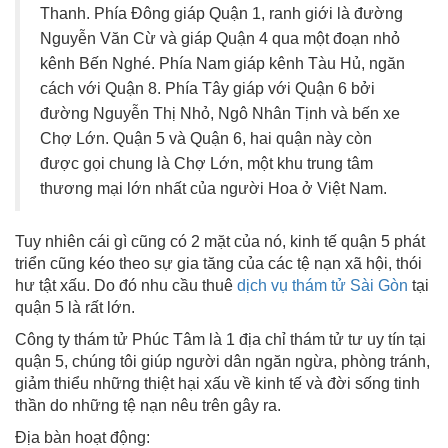
Thanh. Phía Đông giáp Quận 1, ranh giới là đường
Nguyễn Văn Cừ và giáp Quận 4 qua một đoạn nhỏ
kênh Bến Nghé. Phía Nam giáp kênh Tàu Hủ, ngăn
cách với Quận 8. Phía Tây giáp với Quận 6 bởi
đường Nguyễn Thị Nhỏ, Ngô Nhân Tịnh và bến xe
Chợ Lớn. Quận 5 và Quận 6, hai quận này còn
được gọi chung là Chợ Lớn, một khu trung tâm
thương mại lớn nhất của người Hoa ở Việt Nam.
Tuy nhiên cái gì cũng có 2 mặt của nó, kinh tế quận 5 phát
triển cũng kéo theo sự gia tăng của các tệ nạn xã hội, thói
hư tật xấu. Do đó nhu cầu thuê
dịch vụ thám tử Sài Gòn
tại
quận 5 là rất lớn.
Công ty thám tử Phúc Tâm là 1 địa chỉ thám tử tư uy tín tại
quận 5, chúng tôi giúp người dân ngăn ngừa, phòng tránh,
giảm thiểu những thiệt hại xấu về kinh tế và đời sống tinh
thần do những tệ nạn nêu trên gây ra.
Địa bàn hoạt động: