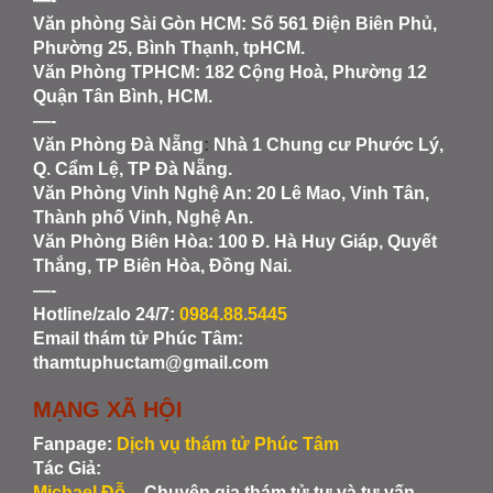
Văn phòng Sài Gòn HCM
: Số 561 Điện Biên Phủ,
Phường 25, Bình Thạnh, tpHCM.
Văn Phòng TPHCM: 182 Cộng Hoà, Phường 12
Quận Tân Bình, HCM.
—-
Văn Phòng Đà Nẵng
:
Nhà 1 Chung cư Phước Lý,
Q. Cẩm Lệ, TP Đà Nẵng.
Văn Phòng Vinh Nghệ An
: 20 Lê Mao, Vinh Tân,
Thành phố Vinh, Nghệ An.
Văn Phòng Biên Hòa
: 100 Đ. Hà Huy Giáp, Quyết
Thắng, TP Biên Hòa, Đồng Nai.
—-
Hotline/zalo 24/7:
0984.88.5445
Email thám tử Phúc Tâm:
thamtuphuctam@gmail.com
MẠNG XÃ HỘI
Fanpage:
Dịch vụ thám tử Phúc Tâm
Tác Giả:
Michael Đỗ
– Chuyên gia thám tử tư và tư vấn