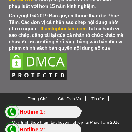
pháp luật với hơn 15 năm kinh nghiệm.
Copyright ® 2019 Bản quyền thuộc thám tử Phúc
Tâm. Các đơn vị cá nhân sao chép nội dung nhớ
ghi rõ nguồn:
thamtuphuctam.com
Tất cả hành vi
sao chép, đăng tải lại của cá nhân tổ chức khác mà
chưa được sự đồng ý rõ ràng bằng văn bản đều vi
phạm chính sách bản quyền nội dung số của
Trang Chủ
Các Dịch Vụ
Tin tức
Thiết bị Thám Tử
Hotline 1:
Hotline 1:
Quy trình thuê thám tử chuyên nghiệp tại Phúc Tâm 2026
0984.88.5445
0984.88.5445
Hotline 2:
Hotline 2: