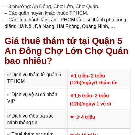
– 3 phường: An Đông, Chợ Lớn, Chợ Quán.
– Các quận huyện khác thuộc TPHCM.
– Các tỉnh thành lân cận TPHCM và 1 số thành phố trọng
điểm: Hà Nội, Đà Nẵng, Hải Phòng, Quảng Ninh, …
Giá thuê thám tử tại Quận 5
An Đông Chợ Lớn Chợ Quán
bao nhiêu?
✅
Dịch vụ thám tử quận 5
⭐
1 triệu- 2 triệu
TPHCM
(12h)/ngày/1 thám tử
✅Dịch vụ vệ sĩ cá nhân
⭐
1,5 triệu- 2 triệu
VIP
(12h)/ngày/ 1 vệ sĩ
✅
Dịch vụ điều tra xác
⭐
từ
4 triệu
minh thông tin
✅
Thuê thám tư tư tìm