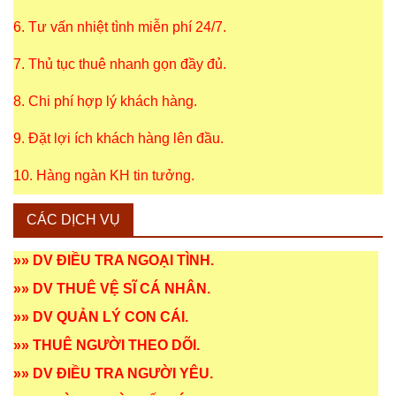
6. Tư vấn nhiệt tình miễn phí 24/7.
7. Thủ tục thuê nhanh gọn đầy đủ.
8. Chi phí hợp lý khách hàng.
9. Đặt lợi ích khách hàng lên đầu.
10. Hàng ngàn KH tin tưởng.
CÁC DỊCH VỤ
»»
DV ĐIỀU TRA NGOẠI TÌNH
.
»»
DV THUÊ VỆ SĨ CÁ NHÂN
.
»»
DV QUẢN LÝ CON CÁI
.
»»
THUÊ NGƯỜI THEO DÕI
.
»»
DV ĐIỀU TRA NGƯỜI YÊU
.