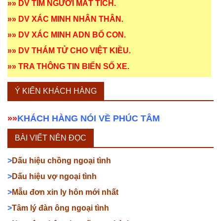
»»
DV TÌM NGƯỜI MẤT TÍCH
.
»»
DV XÁC MINH NHÂN THÂN
.
»»
DV XÁC MINH ADN BỐ CON
.
»»
DV THÁM TỬ CHO VIỆT KIỀU
.
»»
TRA THÔNG TIN BIỂN SỐ XE
.
Ý KIẾN KHÁCH HÀNG
»»
KHÁCH HÀNG NÓI VỀ PHÚC TÂM
BÀI VIẾT NÊN ĐỌC
>
Dấu hiệu chồng ngoại tình
>
Dấu hiệu vợ ngoại tình
>
Mẫu đơn xin ly hôn mới nhất
>
Tâm lý đàn ông ngoại tình