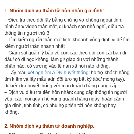
1. Nhóm dịch vụ thám tử hôn nhân gia đình:
– Điều tra theo dõi lấy bằng chứng vợ chồng ngoại tình:
hình ảnh/ video thân mật, đi khách sạn nhà nghỉ, điều tra
thông tin người thứ 3.
– Tìm kiếm người thân mất tích: khoanh vùng định vị để tìm
kiếm người thân nhanh nhất
– Giám sát quản lý bảo vệ con cái: theo dõi con cái bạn đi
đâu/ có đi học không, làm gì/ giao du với những thành
phần nào, có vướng vào tệ nạn xã hội nào không.
– Lấy mẫu
xét nghiệm ADN huyết thống:
hỗ trợ khách hàng
tìm kiếm và lấy mẫu adn đối tượng bất kỳ (tóc/ móng tay),
đi kiểm tra huyết thống với mẫu khách hàng cung cấp.
– Dịch vụ điều tra tiền hôn nhân: cung cấp thông tin người
yêu, các mối quan hệ xung quanh hàng ngày, hoàn cảnh
gia đình, tính tình, có phù hợp tiến tới hôn không hay
không.
2. Nhóm dịch vụ thám tử doanh nghiệp.