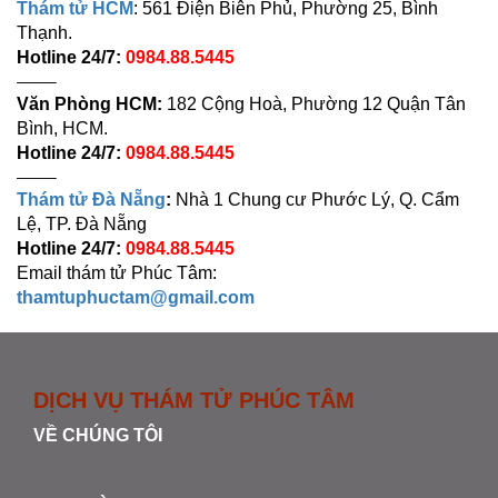
Thám tử HCM
: 561 Điện Biên Phủ, Phường 25, Bình
Thạnh.
Hotline 24/7:
0984.88.5445
——–
Văn Phòng HCM:
182 Cộng Hoà, Phường 12 Quận Tân
Bình, HCM.
Hotline 24/7:
0984.88.5445
——–
Thám tử Đà Nẵng
:
Nhà 1 Chung cư Phước Lý, Q. Cẩm
Lệ, TP. Đà Nẵng
Hotline 24/7:
0984.88.5445
Email thám tử Phúc Tâm:
thamtuphuctam@gmail.com
DỊCH VỤ THÁM TỬ PHÚC TÂM
VỀ CHÚNG TÔI