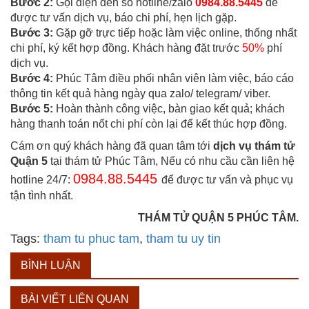
Bước 2:
Gọi điện đến số hotline/zalo
0984.88.5445
để
được tư vấn dịch vụ, báo chi phí, hẹn lịch gặp.
Bước 3:
Gặp gỡ trực tiếp hoặc làm việc online, thống nhất
chi phí, ký kết hợp đồng. Khách hàng đặt trước
50%
phí
dịch vụ.
Bước 4:
Phúc Tâm điều phối nhân viên làm việc, báo cáo
thông tin kết quả hàng ngày qua zalo/ telegram/ viber.
Bước 5:
Hoàn thành công việc, bàn giao kết quả; khách
hàng thanh toán nốt chi phí còn lại để kết thúc hợp đồng.
Cám ơn quý khách hàng đã quan tâm tới
dịch vụ thám tử
Quận 5
tại thám tử Phúc Tâm, Nếu có nhu cầu cần liên hệ
0984.88.5445
hotline 24/7:
để được tư vấn và phục vụ
tận tình nhất.
THÁM TỬ QUẬN 5 PHÚC TÂM.
Tags:
tham tu phuc tam
,
tham tu uy tin
BÌNH LUẬN
BÀI VIẾT LIÊN QUAN