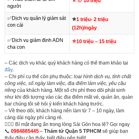
⭐
từ
10 triệu
người
✅
Dịch vụ quản lý giám sát
⭐
1 triệu- 2 triệu
con cái
(12h)/ngày
✅Dịch vụ giám định
ADN
⭐
10 triệu – 15 triệu
cha con
– Các dịch vụ khác quý khách hàng có thể tham khảo tại
đây
.
– Chi phí cụ thể còn phụ thuộc:
loại hình dịch vụ, tính chất
công việc, số ngày làm việc, địa điểm làm việc, yêu cầu
riêng
của khách hàng. Một số chi phí theo dõi phát sinh
như khi đối tượng vào các địa điểm mất vé, quán ăn, quán
bar chúng tôi sẽ hỏi ý kiến khách hàng trước.
– Về theo dõi, khách hàng nên làm từ 7 – 10 ngày, làm
càng dài ngày phí càng rẻ.
🕵️‍♂️📸 Bí mật đang ẩn trong lòng Sài Gòn hoa lệ? Gọi ngay
📞
0984885445
–
Thám tử Quận 5 TPHCM
sẽ giúp bạn
thấy điều cần thấy, biết điều nên biết!