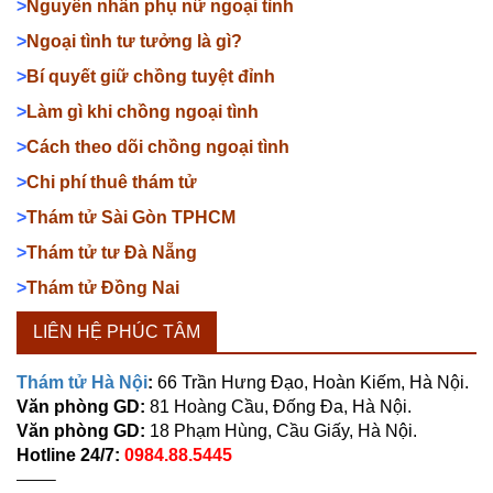
>
Nguyên nhân phụ nữ ngoại tình
>
Ngoại tình tư tưởng là gì?
>
Bí quyết giữ chồng tuyệt đỉnh
>
Làm gì khi chồng ngoại tình
>
Cách theo dõi chồng ngoại tình
>
Chi phí thuê thám tử
>
Thám tử Sài Gòn TPHCM
>
Thám tử tư Đà Nẵng
>
Thám tử Đồng Nai
LIÊN HỆ PHÚC TÂM
Thám tử Hà Nội
:
66 Trần Hưng Đạo, Hoàn Kiếm, Hà Nội.
Văn phòng GD:
81 Hoàng Cầu, Đống Đa, Hà Nội.
Văn phòng GD:
18 Phạm Hùng, Cầu Giấy, Hà Nội.
Hotline 24/7:
0984.88.5445
——–