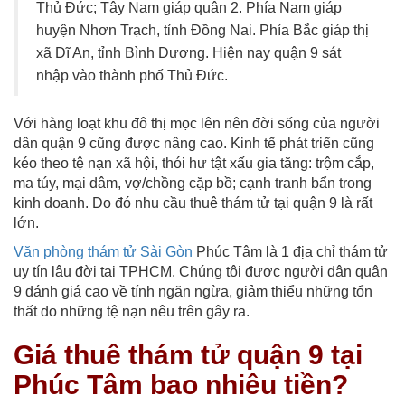
Thủ Đức; Tây Nam giáp quận 2. Phía Nam giáp
huyện Nhơn Trạch, tỉnh Đồng Nai. Phía Bắc giáp thị
xã Dĩ An, tỉnh Bình Dương. Hiện nay quận 9 sát
nhập vào thành phố Thủ Đức.
Với hàng loạt khu đô thị mọc lên nên đời sống của người
dân quận 9 cũng được nâng cao. Kinh tế phát triển cũng
kéo theo tệ nạn xã hội, thói hư tật xấu gia tăng: trộm cắp,
ma túy, mại dâm, vợ/chồng cặp bồ; cạnh tranh bẩn trong
kinh doanh. Do đó nhu cầu thuê thám tử tại quận 9 là rất
lớn.
Văn phòng thám tử Sài Gòn
Phúc Tâm là 1 địa chỉ thám tử
uy tín lâu đời tại TPHCM. Chúng tôi được người dân quận
9 đánh giá cao về tính ngăn ngừa, giảm thiểu những tổn
thất do những tệ nạn nêu trên gây ra.
Giá thuê thám tử quận 9 tại
Phúc Tâm bao nhiêu tiền?