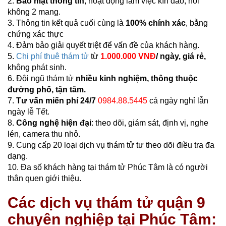
2.
Bảo mật thông tin
, hoạt động làm việc kín đáo, nói
không 2 mang.
3. Thông tin kết quả cuối cùng là
100% chính xác
, bằng
chứng xác thực
4. Đảm bảo giải quyết triệt để vấn đề của khách hàng.
5.
Chi phí thuê thám tử
từ
1.000.000 VNĐ
/ ngày, giá rẻ,
không phát sinh.
6. Đội ngũ thám tử
nhiều kinh nghiệm, thông thuộc
đường phố, tận tâm.
7.
Tư vấn miến phí 24/7
0984.88.5445
cả ngày nghỉ lẫn
ngày lễ Tết.
8.
Công nghệ hiện đại
: theo dõi, giám sát, định vị, nghe
lén, camera thu nhỏ.
9. Cung cấp 20 loại
dịch vụ thám tử tư
theo dõi điều tra đa
dạng.
10. Đa số khách hàng tại thám tử
Phúc Tâm
là có người
thân quen giới thiệu.
Các dịch vụ thám tử quận 9
chuyên nghiệp tại Phúc Tâm: