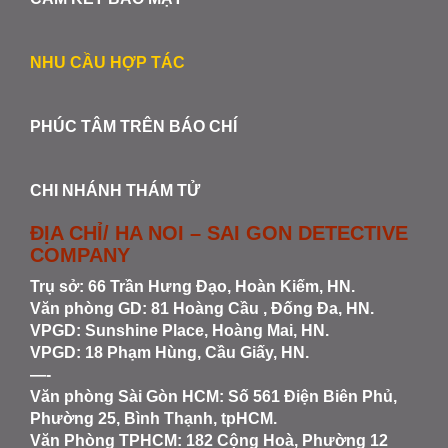
NHU CẦU HỢP TÁC
PHÚC TÂM TRÊN BÁO CHÍ
CHI NHÁNH THÁM TỬ
ĐỊA CHỈ/ HA NOI – SAI GON DETECTIVE
COMPANY
Trụ sở: 66 Trần Hưng Đạo, Hoàn Kiếm, HN.
Văn phòng GD: 81 Hoàng Cầu , Đống Đa, HN.
VPGD: Sunshine Place, Hoàng Mai, HN.
VPGD: 18 Phạm Hùng, Cầu Giấy, HN.
—-
Văn phòng Sài Gòn HCM
: Số 561 Điện Biên Phủ,
Phường 25, Bình Thạnh, tpHCM.
Văn Phòng TPHCM: 182 Cộng Hoà, Phường 12