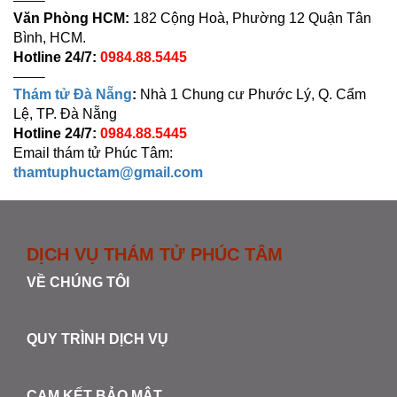
——–
Văn Phòng HCM:
182 Cộng Hoà, Phường 12 Quận Tân
Bình, HCM.
Hotline 24/7:
0984.88.5445
——–
Thám tử Đà Nẵng
:
Nhà 1 Chung cư Phước Lý, Q. Cẩm
Lệ, TP. Đà Nẵng
Hotline 24/7:
0984.88.5445
Email thám tử Phúc Tâm:
thamtuphuctam@gmail.com
DỊCH VỤ THÁM TỬ PHÚC TÂM
VỀ CHÚNG TÔI
QUY TRÌNH DỊCH VỤ
CAM KẾT BẢO MẬT