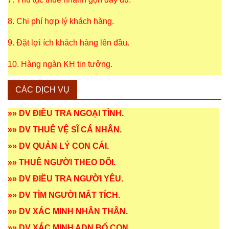
8. Chi phí hợp lý khách hàng.
9. Đặt lợi ích khách hàng lên đầu.
10. Hàng ngàn KH tin tưởng.
CÁC DỊCH VỤ
»»
DV ĐIỀU TRA NGOẠI TÌNH
.
»»
DV THUÊ VỆ SĨ CÁ NHÂN
.
»»
DV QUẢN LÝ CON CÁI
.
»»
THUÊ NGƯỜI THEO DÕI
.
»»
DV ĐIỀU TRA NGƯỜI YÊU
.
»»
DV TÌM NGƯỜI MẤT TÍCH
.
»»
DV XÁC MINH NHÂN THÂN
.
»»
DV XÁC MINH ADN BỐ CON
.