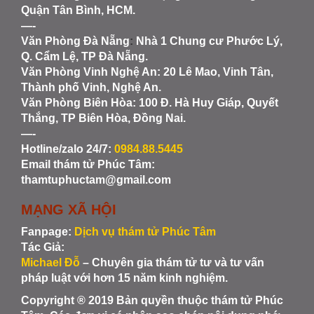
Quận Tân Bình, HCM.
—-
Văn Phòng Đà Nẵng
:
Nhà 1 Chung cư Phước Lý,
Q. Cẩm Lệ, TP Đà Nẵng.
Văn Phòng Vinh Nghệ An
: 20 Lê Mao, Vinh Tân,
Thành phố Vinh, Nghệ An.
Văn Phòng Biên Hòa
: 100 Đ. Hà Huy Giáp, Quyết
Thắng, TP Biên Hòa, Đồng Nai.
—-
Hotline/zalo 24/7:
0984.88.5445
Email thám tử Phúc Tâm:
thamtuphuctam@gmail.com
MẠNG XÃ HỘI
Fanpage:
Dịch vụ thám tử Phúc Tâm
Tác Giả:
Michael Đỗ
– Chuyên gia thám tử tư và tư vấn
pháp luật với hơn 15 năm kinh nghiệm.
Copyright ® 2019 Bản quyền thuộc thám tử Phúc