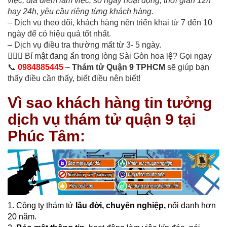
việc, địa điểm làm việc, số ngày hoạt động, thời gian 12h
hay 24h, yêu cầu riêng từng khách hàng.
– Dịch vụ theo dõi, khách hàng nên triển khai từ 7 đến 10
ngày để có hiệu quả tốt nhất.
– Dịch vụ điều tra thường mất từ 3- 5 ngày.
🕵️‍♂️📸 Bí mật đang ẩn trong lòng Sài Gòn hoa lệ? Gọi ngay
📞
0984885445
–
Thám tử Quận 9 TPHCM
sẽ giúp bạn
thấy điều cần thấy, biết điều nên biết!
Vì sao khách hàng tin tưởng
dịch vụ thám tử quận 9 tại
Phúc Tâm:
1. Công ty thám tử
lâu đời, chuyên nghiệp,
nổi danh hơn
20 năm.