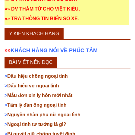
»»
DV THÁM TỬ CHO VIỆT KIỀU
.
»»
TRA THÔNG TIN BIỂN SỐ XE
.
Ý KIẾN KHÁCH HÀNG
»»
KHÁCH HÀNG NÓI VỀ PHÚC TÂM
BÀI VIẾT NÊN ĐỌC
>
Dấu hiệu chồng ngoại tình
>
Dấu hiệu vợ ngoại tình
>
Mẫu đơn xin ly hôn mới nhất
>
Tâm lý đàn ông ngoại tình
>
Nguyên nhân phụ nữ ngoại tình
>
Ngoại tình tư tưởng là gì?
>
Bí quyết giữ chồng tuyệt đỉnh