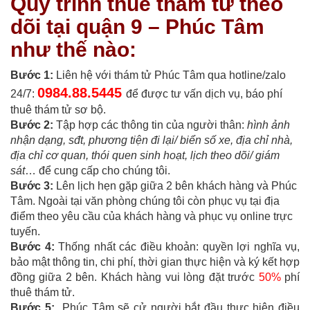
Quy trình thuê thám tử theo
dõi tại quận 9 – Phúc Tâm
như thế nào:
Bước 1:
Liên hệ với thám tử Phúc Tâm qua hotline/zalo
0984.88.5445
24/7:
để được tư vấn dịch vụ, báo phí
thuê thám tử sơ bộ.
Bước 2:
Tập hợp các thông tin của người thân:
hình ảnh
nhận dạng, sđt, phương tiện đi lại/ biển số xe, địa chỉ nhà,
địa chỉ cơ quan, thói quen sinh hoạt, lịch theo dõi/ giám
sát
… để cung cấp cho chúng tôi.
Bước 3:
Lên lịch hẹn gặp giữa 2 bên khách hàng và Phúc
Tâm. Ngoài tại văn phòng chúng tôi còn phục vụ tại địa
điểm theo yêu cầu của khách hàng và phục vụ online trực
tuyến.
Bước 4:
Thống nhất các điều khoản: quyền lợi nghĩa vụ,
bảo mật thông tin, chi phí, thời gian thực hiện và ký kết hợp
đồng giữa 2 bên. Khách hàng vui lòng đặt trước
50%
phí
thuê thám tử.
Bước 5:
Phúc Tâm sẽ cử người bắt đầu thực hiện điều