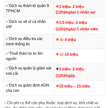
✅
Dịch vụ thám tử quận 9
⭐
1 triệu- 2 triệu
TPHCM
(12h)/ngày/ 1 nhân sự
✅Dịch vụ vệ sĩ cá nhân
⭐
1,5 triệu- 2 triệu
VIP
(12h)/ngày/ 1 nhân viên
✅
Dịch vụ điều tra xác
⭐
từ
4 triệu
minh thông tin
✅
Thuê thám tư tư tìm
⭐
từ
10 triệu
người
✅
Dịch vụ quản lý giám sát
⭐
1 triệu- 2 triệu
con cái
(12h)/ngày
✅Dịch vụ giám định
ADN
⭐
10 triệu – 15 triệu
cha con
– Chi phí cụ thể còn phụ thuộc:
loại dịch vụ, tính chất vụ