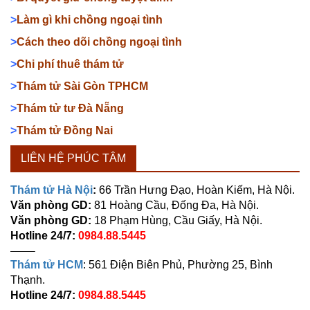
>
Làm gì khi chồng ngoại tình
>
Cách theo dõi chồng ngoại tình
>
Chi phí thuê thám tử
>
Thám tử Sài Gòn TPHCM
>
Thám tử tư Đà Nẵng
>
Thám tử Đồng Nai
LIÊN HỆ PHÚC TÂM
Thám tử Hà Nội
:
66 Trần Hưng Đạo, Hoàn Kiếm, Hà Nội.
Văn phòng GD:
81 Hoàng Cầu, Đống Đa, Hà Nội.
Văn phòng GD:
18 Phạm Hùng, Cầu Giấy, Hà Nội.
Hotline 24/7:
0984.88.5445
——–
Thám tử HCM
: 561 Điện Biên Phủ, Phường 25, Bình
Thạnh.
Hotline 24/7:
0984.88.5445