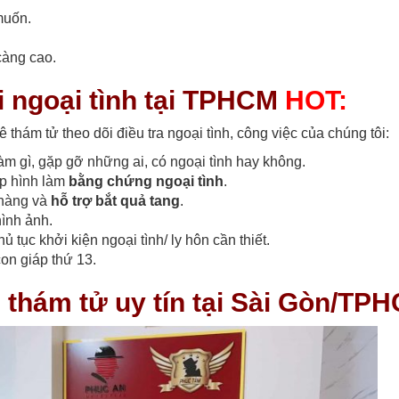
muốn.
càng cao.
i ngoại tình tại TPHCM
HOT:
hám tử theo dõi điều tra ngoại tình, công việc của chúng tôi:
làm gì, gặp gỡ những ai, có ngoại tình hay không.
ụp hình làm
bằng chứng ngoại tình
.
 hàng và
hỗ trợ bắt quả tang
.
hình ảnh.
ủ tục khởi kiện ngoại tình/ ly hôn cần thiết.
con giáp thứ 13.
thám tử uy tín tại Sài Gòn/TP