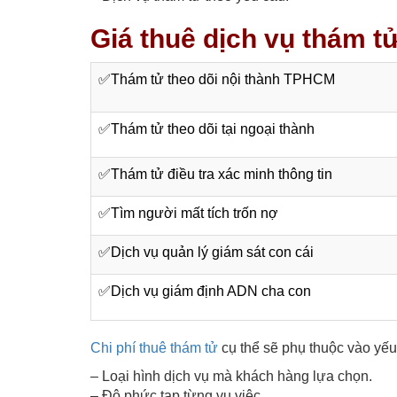
Giá thuê dịch vụ thám t
✅T
hám tử theo dõi nội thành TPHCM
✅Thám tử theo dõi tại ngoại thành
✅
Thám tử điều tra xác minh thông tin
✅
Tìm người mất tích trốn nợ
✅
Dịch vụ quản lý giám sát con cái
✅Dịch vụ giám định
ADN cha con
Chi phí thuê thám tử
cụ thể sẽ phụ thuộc vào yếu 
– Loại hình dịch vụ mà khách hàng lựa chọn.
– Độ phức tạp từng vụ việc.