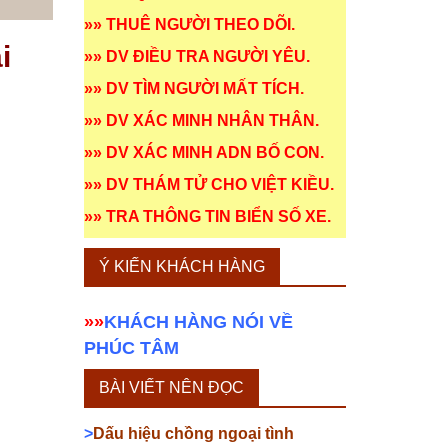
»»
THUÊ NGƯỜI THEO DÕI
.
i
»»
DV ĐIỀU TRA NGƯỜI YÊU
.
»»
DV TÌM NGƯỜI MẤT TÍCH
.
»»
DV XÁC MINH NHÂN THÂN
.
»»
DV XÁC MINH ADN BỐ CON
.
»»
DV THÁM TỬ CHO VIỆT KIỀU
.
»»
TRA THÔNG TIN BIỂN SỐ XE
.
Ý KIẾN KHÁCH HÀNG
»»
KHÁCH HÀNG NÓI VỀ
PHÚC TÂM
BÀI VIẾT NÊN ĐỌC
>
Dấu hiệu chồng ngoại tình