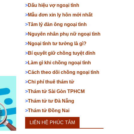
>
Dấu hiệu vợ ngoại tình
>
Mẫu đơn xin ly hôn mới nhất
>
Tâm lý đàn ông ngoại tình
>
Nguyên nhân phụ nữ ngoại tình
>
Ngoại tình tư tưởng là gì?
>
Bí quyết giữ chồng tuyệt đỉnh
>
Làm gì khi chồng ngoại tình
>
Cách theo dõi chồng ngoại tình
>
Chi phí thuê thám tử
>
Thám tử Sài Gòn TPHCM
>
Thám tử tư Đà Nẵng
>
Thám tử Đồng Nai
LIÊN HỆ PHÚC TÂM