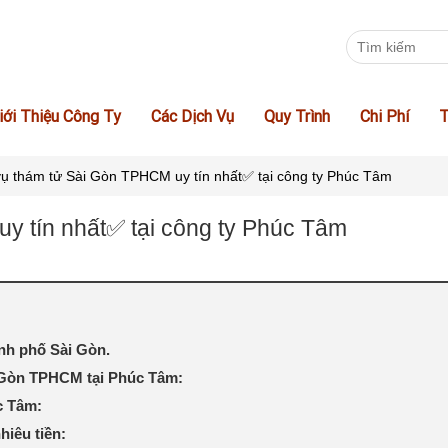
iới Thiệu Công Ty
Các Dịch Vụ
Quy Trình
Chi Phí
T
vụ thám tử Sài Gòn TPHCM uy tín nhất✅ tại công ty Phúc Tâm
y tín nhất✅ tại công ty Phúc Tâm
nh phố Sài Gòn.
 Gòn TPHCM tại Phúc Tâm:
c Tâm:
hiêu tiền: