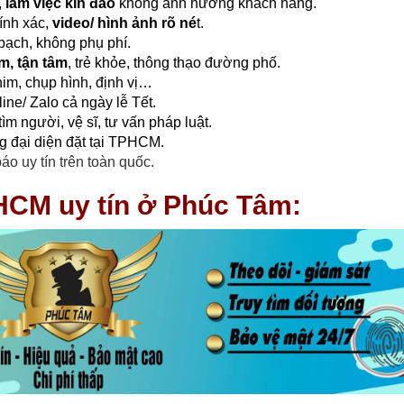
,
làm việc kín đáo
không ảnh hưởng khách hàng.
ính xác,
video/ hình ảnh rõ né
t.
 bạch, không phụ phí.
m, tận tâm
, trẻ khỏe, thông thạo đường phố.
him, chụp hình, định vị…
ine/ Zalo cả ngày lễ Tết.
tìm người, vệ sĩ, tư vấn pháp luật.
g đại diện đặt tại TPHCM.
o uy tín trên toàn quốc.
HCM uy tín ở Phúc Tâm: