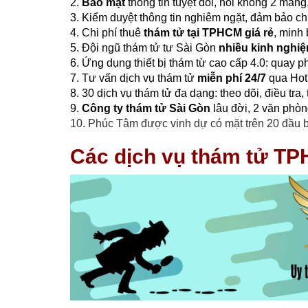
2.
Bảo mật
thông tin tuyệt đối, nói không 2 mang
3. Kiểm duyệt thông tin nghiêm ngặt, đảm bảo ch
4. Chi phí thuê
thám tử tại TPHCM giá rẻ
, minh
5. Đội ngũ thám tử tư Sài Gòn
nhiều kinh nghiệ
6. Ứng dụng thiết bị thám từ cao cấp 4.0: quay p
7. Tư vấn dịch vụ thám tử
miễn phí 24/7
qua Hotl
8. 30 dịch vụ thám tử đa dạng: theo dõi, điều tra, 
9.
Công ty thám tử Sài Gòn
lâu đời, 2 văn phòn
10. Phúc Tâm được vinh dự có mặt trên 20 đầu bá
Các dịch vụ thám tử TP