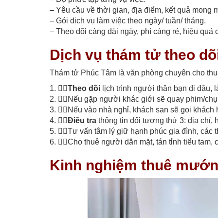
– Yêu cầu về thời gian, địa điểm, kết quả mong 
– Gói dịch vụ làm việc theo ngày/ tuần/ tháng.
– Theo dõi càng dài ngày, phí càng rẻ, hiệu quả 
Dịch vụ thám tử theo dõ
Thám tử Phúc Tâm là văn phòng chuyên cho thuê t
1. 🕵🏽
Theo dõi
lịch trình người thân bạn đi đâu, 
2. 🕵🏽Nếu gặp người khác giới sẽ quay phim/ch
3. 🕵🏽Nếu vào nhà nghỉ, khách sạn sẽ gọi khách
4. 🕵🏽
Điều tra
thông tin đối tượng thứ 3: địa chỉ, 
5. 🕵🏽Tư vấn tâm lý giữ hạnh phúc gia đình, các th
6. 🕵🏽Cho thuê người dằn mặt, tán tỉnh tiểu tam, 
Kinh nghiệm thuê mướn 