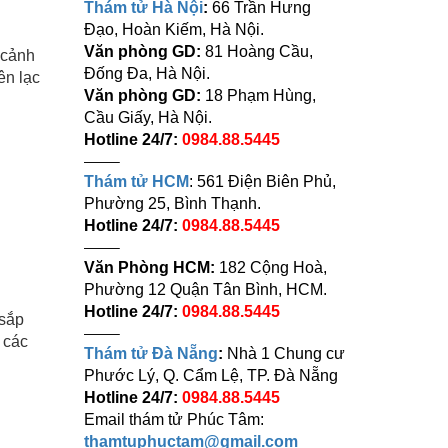
Thám tử Hà Nội
:
66 Trần Hưng
Đạo, Hoàn Kiếm, Hà Nội.
Văn phòng GD:
81 Hoàng Cầu,
 cảnh
Đống Đa, Hà Nội.
ên lạc
Văn phòng GD:
18 Phạm Hùng,
Cầu Giấy, Hà Nội.
Hotline 24/7:
0984.88.5445
——–
Thám tử HCM
: 561 Điện Biên Phủ,
Phường 25, Bình Thạnh.
Hotline 24/7:
0984.88.5445
——–
Văn Phòng HCM:
182 Cộng Hoà,
Phường 12 Quận Tân Bình, HCM.
Hotline 24/7:
0984.88.5445
 sắp
——–
 các
Thám tử Đà Nẵng
:
Nhà 1 Chung cư
Phước Lý, Q. Cẩm Lệ, TP. Đà Nẵng
Hotline 24/7:
0984.88.5445
Email thám tử Phúc Tâm:
thamtuphuctam@gmail.com