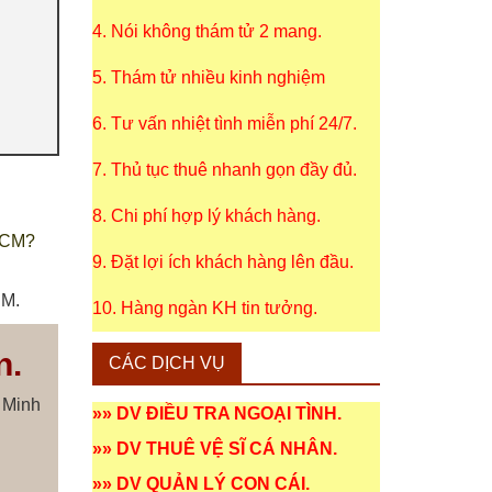
4. Nói không thám tử 2 mang.
5. Thám tử nhiều kinh nghiệm
6. Tư vấn nhiệt tình miễn phí 24/7.
7. Thủ tục thuê nhanh gọn đầy đủ.
8. Chi phí hợp lý khách hàng.
PHCM?
9. Đặt lợi ích khách hàng lên đầu.
CM.
10. Hàng ngàn KH tin tưởng.
n.
CÁC DỊCH VỤ
 Minh
»»
DV ĐIỀU TRA NGOẠI TÌNH
.
»»
DV THUÊ VỆ SĨ CÁ NHÂN
.
»»
DV QUẢN LÝ CON CÁI
.