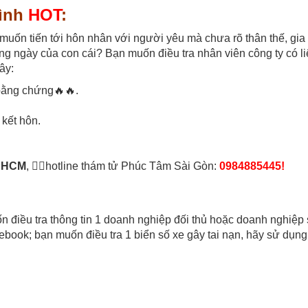
tình
HOT
:
uốn tiến tới hôn nhân với người yêu mà chưa rõ thân thế, gia
g ngày của con cái? Bạn muốn điều tra nhân viên công ty có li
ây:
 bằng chứng🔥🔥.
 kết hôn.
TPHCM
, 🕵️‍♂️hotline thám tử Phúc Tâm Sài Gòn:
0984885445!
n điều tra thông tin 1 doanh nghiệp đối thủ hoặc doanh nghiệp
cebook; bạn muốn điều tra 1 biển số xe gây tai nạn, hãy sử dụng