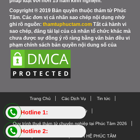
pháp luật với hơn 15 năm kinh nghiệm.
Copyright ® 2019 Bản quyền thuộc thám tử Phúc
Tâm. Các đơn vị cá nhân sao chép nội dung nhớ
ghi rõ nguồn:
thamtuphuctam.com
Tất cả hành vi
sao chép, đăng tải lại của cá nhân tổ chức khác mà
chưa được sự đồng ý rõ ràng bằng văn bản đều vi
phạm chính sách bản quyền nội dung số của
Trang Chủ
Các Dịch Vụ
Tin tức
Thiết bị Thám Tử
Hotline 1:
Quy trình thuê thám tử chuyên nghiệp tại Phúc Tâm 2026
0984.88.5445
Hotline 2:
Chi phí thuê thám tử
LIÊN HỆ PHÚC TÂM