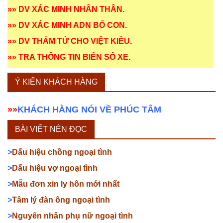
»»
DV XÁC MINH NHÂN THÂN
.
»»
DV XÁC MINH ADN BỐ CON
.
»»
DV THÁM TỬ CHO VIỆT KIỀU
.
»»
TRA THÔNG TIN BIỂN SỐ XE
.
Ý KIẾN KHÁCH HÀNG
»»
KHÁCH HÀNG NÓI VỀ PHÚC TÂM
BÀI VIẾT NÊN ĐỌC
>
Dấu hiệu chồng ngoại tình
>
Dấu hiệu vợ ngoại tình
>
Mẫu đơn xin ly hôn mới nhất
>
Tâm lý đàn ông ngoại tình
>
Nguyên nhân phụ nữ ngoại tình