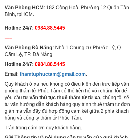
Văn Phòng HCM:
182 Cộng Hoà, Phường 12 Quận Tân
Bình, tpHCM.
Hotline 24/7:
0984.88.5445
—–
Văn Phòng Đà Nẵng:
Nhà 1 Chung cư Phước Lý, Q.
Cẩm Lệ, TP. Đà Nẵng
Hotline 24/7:
0984.88.5445
Email:
thamtuphuctam@gmail.com
.
Quý khách ở xa nếu không có điều kiện đến trực tiếp văn
phòng thám tử Phúc Tâm có thể liên hệ với chúng tôi để
yêu cầu
tư vấn thủ tục thuê thám tử từ xa
, chúng tôi sẽ
tư vấn hướng dẫn khách hàng quy trình thuê thám tử đơn
giản mà vẫn đầy đủ hợp đồng cam kết giữa 2 phía khách
hàng và công ty thám tử Phúc Tâm.
Trân trọng cám ơn quý khách hàng.
Gửi Thông tin và nội dung cần tư vấn của quý khách