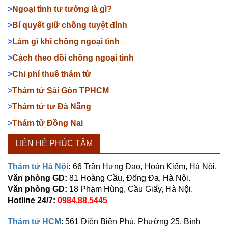
>
Ngoại tình tư tưởng là gì?
>
Bí quyết giữ chồng tuyệt đỉnh
>
Làm gì khi chồng ngoại tình
>
Cách theo dõi chồng ngoại tình
>
Chi phí thuê thám tử
>
Thám tử Sài Gòn TPHCM
>
Thám tử tư Đà Nẵng
>
Thám tử Đồng Nai
LIÊN HỆ PHÚC TÂM
Thám tử Hà Nội
:
66 Trần Hưng Đạo, Hoàn Kiếm, Hà Nội.
Văn phòng GD:
81 Hoàng Cầu, Đống Đa, Hà Nội.
Văn phòng GD:
18 Phạm Hùng, Cầu Giấy, Hà Nội.
Hotline 24/7:
0984.88.5445
——–
Thám tử HCM
: 561 Điện Biên Phủ, Phường 25, Bình