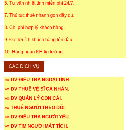
6. Tư vấn nhiệt tình miễn phí 24/7.
7. Thủ tục thuê nhanh gọn đầy đủ.
8. Chi phí hợp lý khách hàng.
9. Đặt lợi ích khách hàng lên đầu.
10. Hàng ngàn KH tin tưởng.
CÁC DỊCH VỤ
»»
DV ĐIỀU TRA NGOẠI TÌNH
.
»»
DV THUÊ VỆ SĨ CÁ NHÂN
.
»»
DV QUẢN LÝ CON CÁI
.
»»
THUÊ NGƯỜI THEO DÕI
.
»»
DV ĐIỀU TRA NGƯỜI YÊU
.
»»
DV TÌM NGƯỜI MẤT TÍCH
.