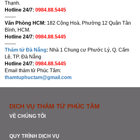
Thạnh.
Hotline 24/7:
0984.88.5445
——–
Văn Phòng HCM:
182 Cộng Hoà, Phường 12 Quận Tân
Bình, HCM.
Hotline 24/7:
0984.88.5445
——–
Thám tử Đà Nẵng
:
Nhà 1 Chung cư Phước Lý, Q. Cẩm
Lệ, TP. Đà Nẵng
Hotline 24/7:
0984.88.5445
Email thám tử Phúc Tâm:
thamtuphuctam@gmail.com
DỊCH VỤ THÁM TỬ PHÚC TÂM
VỀ CHÚNG TÔI
QUY TRÌNH DỊCH VỤ