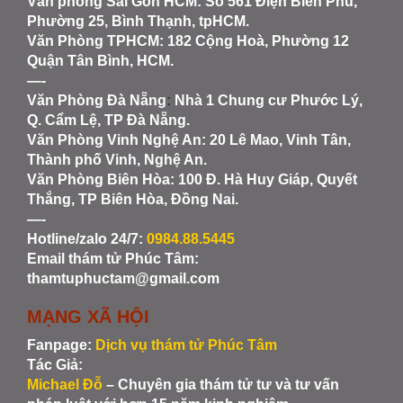
Văn phòng Sài Gòn HCM
: Số 561 Điện Biên Phủ,
Phường 25, Bình Thạnh, tpHCM.
Văn Phòng TPHCM: 182 Cộng Hoà, Phường 12
Quận Tân Bình, HCM.
—-
Văn Phòng Đà Nẵng
:
Nhà 1 Chung cư Phước Lý,
Q. Cẩm Lệ, TP Đà Nẵng.
Văn Phòng Vinh Nghệ An
: 20 Lê Mao, Vinh Tân,
Thành phố Vinh, Nghệ An.
Văn Phòng Biên Hòa
: 100 Đ. Hà Huy Giáp, Quyết
Thắng, TP Biên Hòa, Đồng Nai.
—-
Hotline/zalo 24/7:
0984.88.5445
Email thám tử Phúc Tâm:
thamtuphuctam@gmail.com
MẠNG XÃ HỘI
Fanpage:
Dịch vụ thám tử Phúc Tâm
Tác Giả:
Michael Đỗ
– Chuyên gia thám tử tư và tư vấn