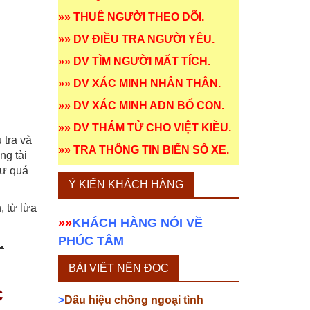
»»
THUÊ NGƯỜI THEO DÕI
.
»»
DV ĐIỀU TRA NGƯỜI YÊU
.
»»
DV TÌM NGƯỜI MẤT TÍCH
.
»»
DV XÁC MINH NHÂN THÂN
.
»»
DV XÁC MINH ADN BỐ CON
.
»»
DV THÁM TỬ CHO VIỆT KIỀU
.
 tra và
»»
TRA THÔNG TIN BIỂN SỐ XE
.
ng tài
hư quá
Ý KIẾN KHÁCH HÀNG
, từ lừa
»»
KHÁCH HÀNG NÓI VỀ
PHÚC TÂM
📞
BÀI VIẾT NÊN ĐỌC
c
>
Dấu hiệu chồng ngoại tình