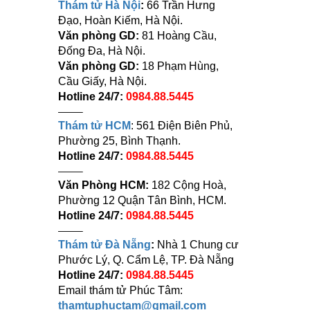
Thám tử Hà Nội
:
66 Trần Hưng
Đạo, Hoàn Kiếm, Hà Nội.
Văn phòng GD:
81 Hoàng Cầu,
Đống Đa, Hà Nội.
Văn phòng GD:
18 Phạm Hùng,
Cầu Giấy, Hà Nội.
Hotline 24/7:
0984.88.5445
——–
Thám tử HCM
: 561 Điện Biên Phủ,
Phường 25, Bình Thạnh.
Hotline 24/7:
0984.88.5445
——–
Văn Phòng HCM:
182 Cộng Hoà,
Phường 12 Quận Tân Bình, HCM.
Hotline 24/7:
0984.88.5445
——–
Thám tử Đà Nẵng
:
Nhà 1 Chung cư
Phước Lý, Q. Cẩm Lệ, TP. Đà Nẵng
Hotline 24/7:
0984.88.5445
Email thám tử Phúc Tâm:
thamtuphuctam@gmail.com