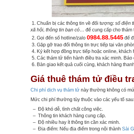
1. Chuẩn bị các thông tin về đối tượng:
số điện t
xã hội, thông tin bạn có
… để cung cấp cho thám 
0984.88.5445
2. Gọi đến số hotline/zalo
để đư
3. Gặp gỡ trao đổi thông tin trực tiếp tại văn p
4. Ký kết hợp đồng trực tiếp hoặc online, khách
5. Các thám tử tiến hành điều tra xác minh. Báo 
6. Bàn giao kết quả cuối cùng, khách hàng thanh
Giá thuê thám tử điều tr
Chi phí dịch vụ thám tử
này thường không có mức
Mức chi phí thường tùy thuộc vào các yếu tố sau
– Độ khó dễ, tình chất công việc.
– Thông tin khách hàng cung cấp.
– Độ nhiều hay ít thông tin cần xác minh.
– Địa điểm: Nếu địa điểm trong nội thành
Sài 