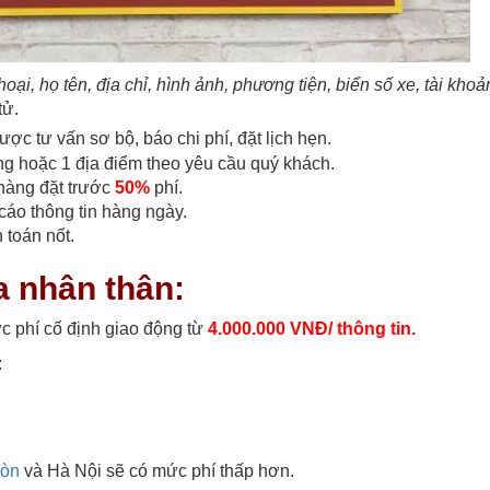
hoại, họ tên, địa chỉ, hình ảnh, phương tiện, biển số xe, tài kh
tử.
ợc tư vấn sơ bộ, báo chi phí, đặt lịch hẹn.
hòng hoặc 1 địa điểm theo yêu cầu quý khách.
 hàng đặt trước
50%
phí.
cáo thông tin hàng ngày.
 toán nốt.
a nhân thân:
 phí cố định giao động từ
4.000.000 VNĐ/ thông tin.
:
Gòn
và Hà Nội sẽ có mức phí thấp hơn.