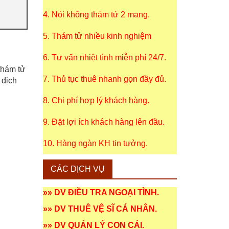
4. Nói không thám tử 2 mang.
5. Thám tử nhiều kinh nghiệm
6. Tư vấn nhiệt tình miễn phí 24/7.
 thám tử
7. Thủ tục thuê nhanh gọn đầy đủ.
 dịch
8. Chi phí hợp lý khách hàng.
9. Đặt lợi ích khách hàng lên đầu.
10. Hàng ngàn KH tin tưởng.
CÁC DỊCH VỤ
»»
DV ĐIỀU TRA NGOẠI TÌNH
.
»»
DV THUÊ VỆ SĨ CÁ NHÂN
.
»»
DV QUẢN LÝ CON CÁI
.