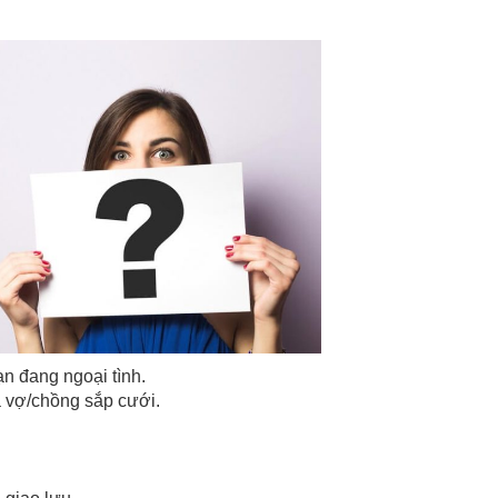
n đang ngoại tình.
 vợ/chồng sắp cưới.
.