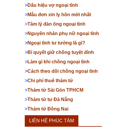
>
Dấu hiệu vợ ngoại tình
>
Mẫu đơn xin ly hôn mới nhất
>
Tâm lý đàn ông ngoại tình
>
Nguyên nhân phụ nữ ngoại tình
>
Ngoại tình tư tưởng là gì?
>
Bí quyết giữ chồng tuyệt đỉnh
>
Làm gì khi chồng ngoại tình
>
Cách theo dõi chồng ngoại tình
>
Chi phí thuê thám tử
>
Thám tử Sài Gòn TPHCM
>
Thám tử tư Đà Nẵng
>
Thám tử Đồng Nai
LIÊN HỆ PHÚC TÂM