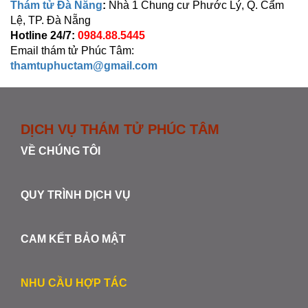
Thám tử Đà Nẵng
:
Nhà 1 Chung cư Phước Lý, Q. Cẩm
Lệ, TP. Đà Nẵng
Hotline 24/7:
0984.88.5445
Email thám tử Phúc Tâm:
thamtuphuctam@gmail.com
DỊCH VỤ THÁM TỬ PHÚC TÂM
VỀ CHÚNG TÔI
QUY TRÌNH DỊCH VỤ
CAM KẾT BẢO MẬT
NHU CẦU HỢP TÁC