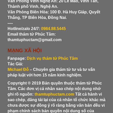
Văn Phòng Vinh Nghệ An
: 20 Lê Mao, Vinh Tân,
Thành phố Vinh, Nghệ An.
Văn Phòng Biên Hòa
: 100 Đ. Hà Huy Giáp, Quyết
Thắng, TP Biên Hòa, Đồng Nai.
—-
Hotline/zalo 24/7:
0984.88.5445
Email thám tử Phúc Tâm:
thamtuphuctam@gmail.com
MẠNG XÃ HỘI
Fanpage:
Dịch vụ thám tử Phúc Tâm
Tác Giả:
Michael Đỗ
– Chuyên gia thám tử tư và tư vấn
pháp luật với hơn 15 năm kinh nghiệm.
Copyright ® 2019 Bản quyền thuộc thám tử Phúc
Tâm. Các đơn vị cá nhân sao chép nội dung nhớ
ghi rõ nguồn:
thamtuphuctam.com
Tất cả hành vi
sao chép, đăng tải lại của cá nhân tổ chức khác mà
chưa được sự đồng ý rõ ràng bằng văn bản đều vi
phạm chính sách bản quyền nội dung số của