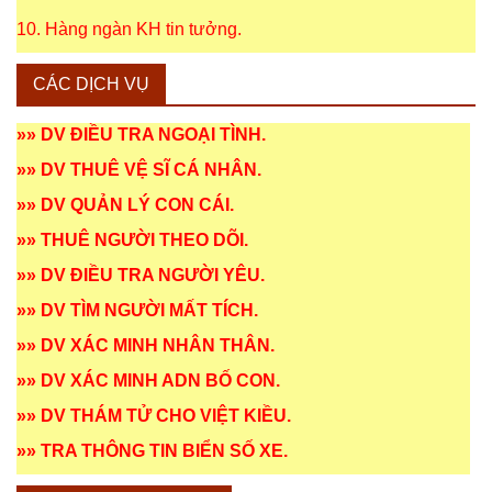
10. Hàng ngàn KH tin tưởng.
CÁC DỊCH VỤ
»»
DV ĐIỀU TRA NGOẠI TÌNH
.
»»
DV THUÊ VỆ SĨ CÁ NHÂN
.
»»
DV QUẢN LÝ CON CÁI
.
»»
THUÊ NGƯỜI THEO DÕI
.
»»
DV ĐIỀU TRA NGƯỜI YÊU
.
»»
DV TÌM NGƯỜI MẤT TÍCH
.
»»
DV XÁC MINH NHÂN THÂN
.
»»
DV XÁC MINH ADN BỐ CON
.
»»
DV THÁM TỬ CHO VIỆT KIỀU
.
»»
TRA THÔNG TIN BIỂN SỐ XE
.