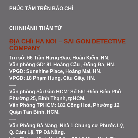
PHÚC TÂM TRÊN BÁO CHÍ
CHI NHÁNH THÁM TỬ
ĐỊA CHỈ/ HA NOI – SAI GON DETECTIVE
COMPANY
Trụ sở: 66 Trần Hưng Đạo, Hoàn Kiếm, HN.
Văn phòng GD: 81 Hoàng Cầu , Đống Đa, HN.
VPGD: Sunshine Place, Hoàng Mai, HN.
VPGD: 18 Phạm Hùng, Cầu Giấy, HN.
—-
Văn phòng Sài Gòn HCM
: Số 561 Điện Biên Phủ,
Phường 25, Bình Thạnh, tpHCM.
Văn Phòng TPHCM: 182 Cộng Hoà, Phường 12
Quận Tân Bình, HCM.
—-
Văn Phòng Đà Nẵng
:
Nhà 1 Chung cư Phước Lý,
Q. Cẩm Lệ, TP Đà Nẵng.