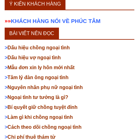
Ý KIẾN KHÁCH HÀNG
»»
KHÁCH HÀNG NÓI VỀ PHÚC TÂM
BÀI VIẾT NÊN ĐỌC
>
Dấu hiệu chồng ngoại tình
>
Dấu hiệu vợ ngoại tình
>
Mẫu đơn xin ly hôn mới nhất
>
Tâm lý đàn ông ngoại tình
>
Nguyên nhân phụ nữ ngoại tình
>
Ngoại tình tư tưởng là gì?
>
Bí quyết giữ chồng tuyệt đỉnh
>
Làm gì khi chồng ngoại tình
>
Cách theo dõi chồng ngoại tình
>
Chi phí thuê thám tử