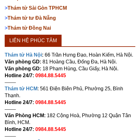
>
Thám tử Sài Gòn TPHCM
>
Thám tử tư Đà Nẵng
>
Thám tử Đồng Nai
LIÊN HỆ PHÚC TÂM
Thám tử Hà Nội
:
66 Trần Hưng Đạo, Hoàn Kiếm, Hà Nội.
Văn phòng GD:
81 Hoàng Cầu, Đống Đa, Hà Nội.
Văn phòng GD:
18 Phạm Hùng, Cầu Giấy, Hà Nội.
Hotline 24/7:
0984.88.5445
——–
Thám tử HCM
: 561 Điện Biên Phủ, Phường 25, Bình
Thạnh.
Hotline 24/7:
0984.88.5445
——–
Văn Phòng HCM:
182 Cộng Hoà, Phường 12 Quận Tân
Bình, HCM.
Hotline 24/7:
0984.88.5445
——–