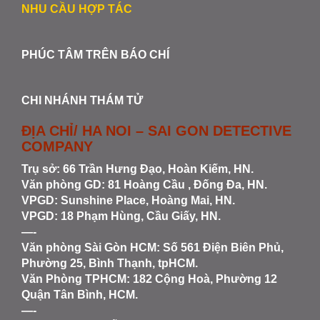
NHU CẦU HỢP TÁC
PHÚC TÂM TRÊN BÁO CHÍ
CHI NHÁNH THÁM TỬ
ĐỊA CHỈ/ HA NOI – SAI GON DETECTIVE
COMPANY
Trụ sở: 66 Trần Hưng Đạo, Hoàn Kiếm, HN.
Văn phòng GD: 81 Hoàng Cầu , Đống Đa, HN.
VPGD: Sunshine Place, Hoàng Mai, HN.
VPGD: 18 Phạm Hùng, Cầu Giấy, HN.
—-
Văn phòng Sài Gòn HCM
: Số 561 Điện Biên Phủ,
Phường 25, Bình Thạnh, tpHCM.
Văn Phòng TPHCM: 182 Cộng Hoà, Phường 12
Quận Tân Bình, HCM.
—-