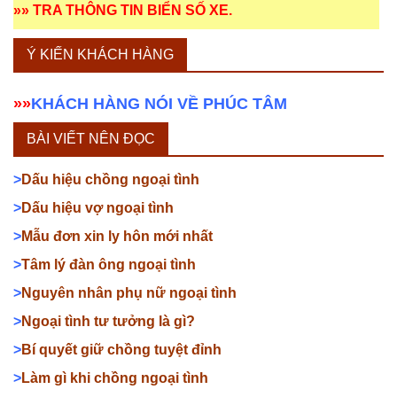
»»
TRA THÔNG TIN BIỂN SỐ XE
.
Ý KIẾN KHÁCH HÀNG
»»
KHÁCH HÀNG NÓI VỀ PHÚC TÂM
BÀI VIẾT NÊN ĐỌC
>
Dấu hiệu chồng ngoại tình
>
Dấu hiệu vợ ngoại tình
>
Mẫu đơn xin ly hôn mới nhất
>
Tâm lý đàn ông ngoại tình
>
Nguyên nhân phụ nữ ngoại tình
>
Ngoại tình tư tưởng là gì?
>
Bí quyết giữ chồng tuyệt đỉnh
>
Làm gì khi chồng ngoại tình