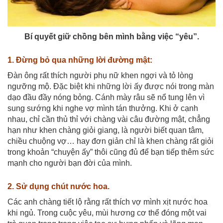
Bí quyết giữ chồng bên mình bằng việc “yêu”.
1. Đừng bỏ qua những lời đường mật:
Đàn ông rất thích người phụ nữ khen ngợi và tỏ lòng
ngưỡng mộ. Đặc biệt khi những lời ấy được nói trong màn
dạo đầu đầy nóng bỏng. Cánh mày râu sẽ nổ tung lên vì
sung sướng khi nghe vợ mình tán thưởng. Khi ở cạnh
nhau, chỉ cần thủ thỉ với chàng vài câu đường mật, chẳng
hạn như khen chàng giỏi giang, là người biết quan tâm,
chiều chuộng vợ… hay đơn giản chỉ là khen chàng rất giỏi
trong khoản “chuyện ấy” thôi cũng đủ để bạn tiếp thêm sức
mạnh cho người bạn đời của mình.
2. Sử dụng chút nước hoa.
Các anh chàng tiết lộ rằng rất thích vợ mình xịt nước hoa
khi ngủ. Trong cuộc yêu, mùi hương cơ thể đóng một vai