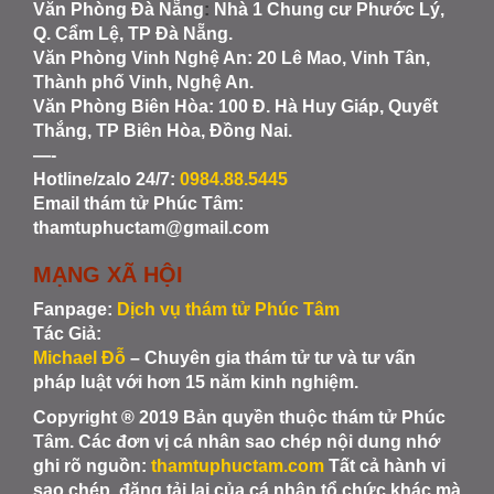
Văn Phòng Đà Nẵng
:
Nhà 1 Chung cư Phước Lý,
Q. Cẩm Lệ, TP Đà Nẵng.
Văn Phòng Vinh Nghệ An
: 20 Lê Mao, Vinh Tân,
Thành phố Vinh, Nghệ An.
Văn Phòng Biên Hòa
: 100 Đ. Hà Huy Giáp, Quyết
Thắng, TP Biên Hòa, Đồng Nai.
—-
Hotline/zalo 24/7:
0984.88.5445
Email thám tử Phúc Tâm:
thamtuphuctam@gmail.com
MẠNG XÃ HỘI
Fanpage:
Dịch vụ thám tử Phúc Tâm
Tác Giả:
Michael Đỗ
– Chuyên gia thám tử tư và tư vấn
pháp luật với hơn 15 năm kinh nghiệm.
Copyright ® 2019 Bản quyền thuộc thám tử Phúc
Tâm. Các đơn vị cá nhân sao chép nội dung nhớ
ghi rõ nguồn:
thamtuphuctam.com
Tất cả hành vi
sao chép, đăng tải lại của cá nhân tổ chức khác mà