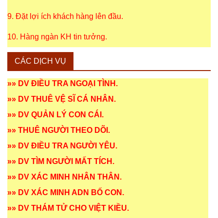
9. Đặt lợi ích khách hàng lên đầu.
10. Hàng ngàn KH tin tưởng.
CÁC DỊCH VỤ
»»
DV ĐIỀU TRA NGOẠI TÌNH
.
»»
DV THUÊ VỆ SĨ CÁ NHÂN
.
»»
DV QUẢN LÝ CON CÁI
.
»»
THUÊ NGƯỜI THEO DÕI
.
»»
DV ĐIỀU TRA NGƯỜI YÊU
.
»»
DV TÌM NGƯỜI MẤT TÍCH
.
»»
DV XÁC MINH NHÂN THÂN
.
»»
DV XÁC MINH ADN BỐ CON
.
»»
DV THÁM TỬ CHO VIỆT KIỀU
.