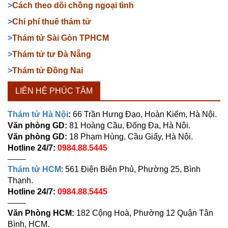
>
Cách theo dõi chồng ngoại tình
>
Chi phí thuê thám tử
>
Thám tử Sài Gòn TPHCM
>
Thám tử tư Đà Nẵng
>
Thám tử Đồng Nai
LIÊN HỆ PHÚC TÂM
Thám tử Hà Nội
:
66 Trần Hưng Đạo, Hoàn Kiếm, Hà Nội.
Văn phòng GD:
81 Hoàng Cầu, Đống Đa, Hà Nội.
Văn phòng GD:
18 Phạm Hùng, Cầu Giấy, Hà Nội.
Hotline 24/7:
0984.88.5445
——–
Thám tử HCM
: 561 Điện Biên Phủ, Phường 25, Bình
Thạnh.
Hotline 24/7:
0984.88.5445
——–
Văn Phòng HCM:
182 Cộng Hoà, Phường 12 Quận Tân
Bình, HCM.