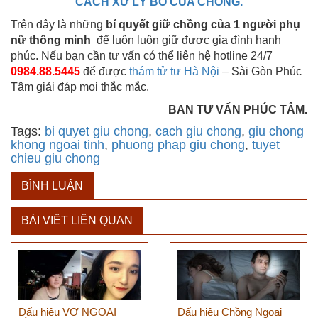
CÁCH XỬ LÝ BỒ CỦA CHỒNG.
Trên đây là những
bí quyết giữ chồng
của 1 người phụ
nữ thông minh
để luôn luôn giữ được gia đình hạnh
phúc. Nếu bạn cần tư vấn có thể liên hệ hotline 24/7
0984.88.5445
để được
thám tử tư Hà Nội
– Sài Gòn Phúc
Tâm giải đáp mọi thắc mắc.
BAN TƯ VẤN PHÚC TÂM.
Tags:
bi quyet giu chong
,
cach giu chong
,
giu chong
khong ngoai tinh
,
phuong phap giu chong
,
tuyet
chieu giu chong
BÌNH LUẬN
BÀI VIẾT LIÊN QUAN
Dấu hiệu VỢ NGOẠI
Dấu hiệu Chồng Ngoại