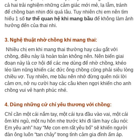
cả hai trải nghiệm những cảm giác mới mẻ, lạ lẫm, tránh
để chồng bạn nhịn đói quá lâu. Tuy nhiên chị em nên tìm
hiểu 1 số
tư thế quan hệ khi mang bầu
để không làm ảnh
hưởng đến của thai nhi.
3. Nghệ thuật nhờ chồng khi mang thai:
Nhiều chị em khi mang thai thường hay cáu gắt với
chồng, điều này là hoàn toàn không nên. Nên biến giai
đoạn này là cơ hội để các mẹ dùng để nhờ chồng, khéo
léo làm nũng khiến các đức ông chồng cũng phải siêu lòng
chiều vợ. Tuy nhiên, mẹ bầu nên nhớ đừng quên nói lời
cảm ơn, nở nụ cười hay các câu khen ngợi khiến cho anh
chồng vui vẻ hạnh phúc nhé.
4. Dùng những cử chỉ yêu thương với chồng:
Chỉ cần một cái nắm tay, một cái tựa đầu vào vai, một cái
ôm khi ngủ, một nụ hôn nhẹ trước khi đi làm hay câu nói:
Em yêu anh” hay “Mẹ con em rất yêu bố” sẽ khiến người
đàn ông luôn “tan chảy” trong tình cảm gia đình ấm áp.