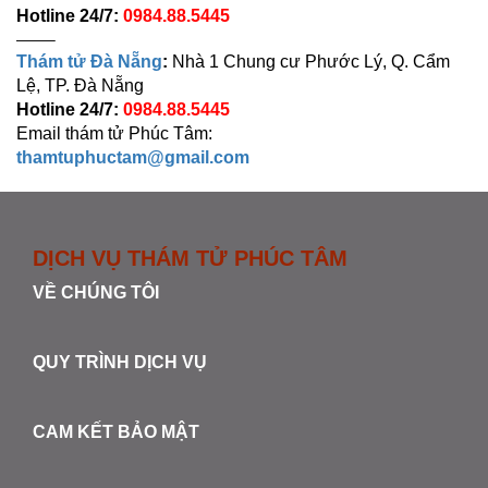
Hotline 24/7:
0984.88.5445
——–
Thám tử Đà Nẵng
:
Nhà 1 Chung cư Phước Lý, Q. Cẩm
Lệ, TP. Đà Nẵng
Hotline 24/7:
0984.88.5445
Email thám tử Phúc Tâm:
thamtuphuctam@gmail.com
DỊCH VỤ THÁM TỬ PHÚC TÂM
VỀ CHÚNG TÔI
QUY TRÌNH DỊCH VỤ
CAM KẾT BẢO MẬT