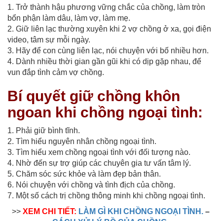
1. Trở thành hậu phương vững chắc của chồng,
làm tròn
bổn phận làm dâu, làm vợ, làm mẹ.
2. Giữ liên lạc thường xuyên khi 2 vợ chồng ở xa, gọi điện
video, tâm sự mỗi ngày.
3.
Hãy để con cùng liên lạc, nói chuyện với bố nhiều hơn.
4. Dành nhiều thời gian gần gũi khi có dịp gặp nhau, để
vun đắp tình cảm vợ chồng.
Bí quyết giữ chồng khôn
ngoan khi chồng ngoại tình:
1. Phải giữ bình tĩnh.
2. Tìm hiểu nguyên nhân chồng ngoại tình.
3. Tìm hiểu xem chồng ngoại tình với đối tượng nào.
4. Nhờ đến sự trợ giúp các chuyên gia tư vấn tâm lý.
5. Chăm sóc sức khỏe và làm đẹp bản thân.
6. Nói chuyện với chồng và tình địch của chồng.
7. Một số cách trị chồng thông minh khi chồng ngoại tình.
>>
XEM CHI TIẾT:
LÀM GÌ KHI CHỒNG NGOẠI TÌNH.
–