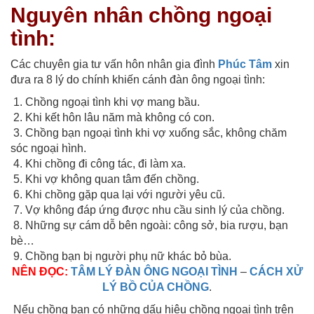
Nguyên nhân chồng ngoại
tình:
Các chuyên gia tư vấn hôn nhân gia đình
Phúc Tâm
xin
đưa ra 8 lý do chính khiến cánh đàn ông ngoại tình:
1. Chồng ngoại tình khi vợ mang bầu.
2. Khi kết hôn lâu năm mà không có con.
3. Chồng bạn ngoại tình khi vợ xuống sắc, không chăm
sóc ngoại hình.
4. Khi chồng đi công tác, đi làm xa.
5. Khi vợ không quan tâm đến chồng.
6. Khi chồng gặp qua lại với người yêu cũ.
7. Vợ không đáp ứng được nhu cầu sinh lý của chồng.
8. Những sự cám dỗ bên ngoài: công sở, bia rượu, bạn
bè…
9. Chồng bạn bị người phụ nữ khác bỏ bùa.
NÊN ĐỌC:
TÂM LÝ ĐÀN ÔNG NGOẠI TÌNH
–
CÁCH XỬ
LÝ BỒ CỦA CHỒNG
.
Nếu chồng bạn có những dấu hiệu chồng ngoại tình trên