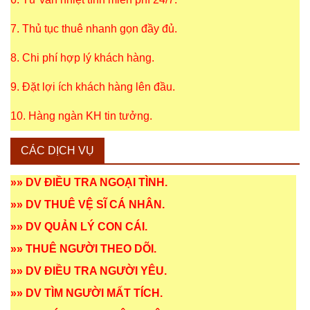
7. Thủ tục thuê nhanh gọn đầy đủ.
8. Chi phí hợp lý khách hàng.
9. Đặt lợi ích khách hàng lên đầu.
10. Hàng ngàn KH tin tưởng.
CÁC DỊCH VỤ
»»
DV ĐIỀU TRA NGOẠI TÌNH
.
»»
DV THUÊ VỆ SĨ CÁ NHÂN
.
»»
DV QUẢN LÝ CON CÁI
.
»»
THUÊ NGƯỜI THEO DÕI
.
»»
DV ĐIỀU TRA NGƯỜI YÊU
.
»»
DV TÌM NGƯỜI MẤT TÍCH
.