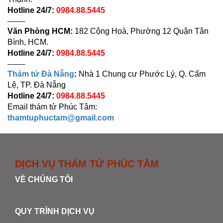
Hotline 24/7:
0984.88.5445
——–
Văn Phòng HCM:
182 Cộng Hoà, Phường 12 Quận Tân
Bình, HCM.
Hotline 24/7:
0984.88.5445
——–
Thám tử Đà Nẵng
:
Nhà 1 Chung cư Phước Lý, Q. Cẩm
Lệ, TP. Đà Nẵng
Hotline 24/7:
0984.88.5445
Email thám tử Phúc Tâm:
thamtuphuctam@gmail.com
DỊCH VỤ THÁM TỬ PHÚC TÂM
VỀ CHÚNG TÔI
QUY TRÌNH DỊCH VỤ