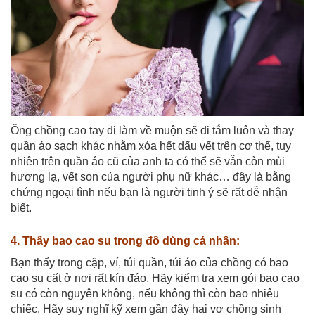
Ông chồng cao tay đi làm về muộn sẽ đi tắm luôn và thay
quần áo sạch khác nhằm xóa hết dấu vết trên cơ thể, tuy
nhiên trên quần áo cũ của anh ta có thể sẽ vẫn còn mùi
hương lạ, vết son của người phụ nữ khác… đây là bằng
chứng ngoại tình nếu bạn là người tinh ý sẽ rất dễ nhận
biết.
4. Thấy bao cao su trong đồ dùng cá nhân:
Bạn thấy trong cặp, ví, túi quần, túi áo của chồng có bao
cao su cất ở nơi rất kín đáo. Hãy kiểm tra xem gói bao cao
su có còn nguyên không, nếu không thì còn bao nhiêu
chiếc. Hãy suy nghĩ kỹ xem gần đây hai vợ chồng sinh