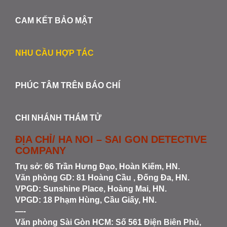
CAM KẾT BẢO MẬT
NHU CẦU HỢP TÁC
PHÚC TÂM TRÊN BÁO CHÍ
CHI NHÁNH THÁM TỬ
ĐỊA CHỈ/ HA NOI – SAI GON DETECTIVE
COMPANY
Trụ sở: 66 Trần Hưng Đạo, Hoàn Kiếm, HN.
Văn phòng GD: 81 Hoàng Cầu , Đống Đa, HN.
VPGD: Sunshine Place, Hoàng Mai, HN.
VPGD: 18 Phạm Hùng, Cầu Giấy, HN.
—-
Văn phòng Sài Gòn HCM
: Số 561 Điện Biên Phủ,