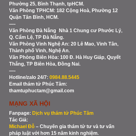
Phường 25, Bình Thạnh, tpHCM.
Văn Phòng TPHCM: 182 Cộng Hoà, Phường 12
Quận Tân Bình, HCM.
—-
Văn Phòng Đà Nẵng
:
Nhà 1 Chung cư Phước Lý,
Q. Cẩm Lệ, TP Đà Nẵng.
Văn Phòng Vinh Nghệ An
: 20 Lê Mao, Vinh Tân,
Thành phố Vinh, Nghệ An.
Văn Phòng Biên Hòa
: 100 Đ. Hà Huy Giáp, Quyết
Thắng, TP Biên Hòa, Đồng Nai.
—-
Hotline/zalo 24/7:
0984.88.5445
Email thám tử Phúc Tâm:
thamtuphuctam@gmail.com
MẠNG XÃ HỘI
Fanpage:
Dịch vụ thám tử Phúc Tâm
Tác Giả:
Michael Đỗ
– Chuyên gia thám tử tư và tư vấn
pháp luật với hơn 15 năm kinh nghiệm.