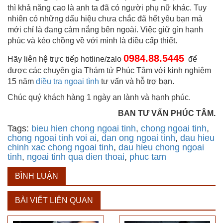
thì khả năng cao là anh ta đã có người phụ nữ khác. Tuy
nhiên có những dấu hiệu chưa chắc đã hết yêu bạn mà
mới chỉ là đang cảm nắng bên ngoài. Việc giữ gìn hạnh
phúc và kéo chồng về với mình là điều cấp thiết.
0984.88.5445
Hãy liên hệ trực tiếp hotline/zalo
để
được các chuyên gia Thám tử Phúc Tâm với kinh nghiệm
15 năm
điều tra ngoại tình
tư vấn và hỗ trợ bạn.
Chúc quý khách hàng 1 ngày an lành và hạnh phúc.
BAN TƯ VẤN PHÚC TÂM.
Tags:
bieu hien chong ngoai tinh
,
chong ngoai tinh
,
chong ngoai tinh voi ai
,
dan ong ngoai tinh
,
dau hieu
chinh xac chong ngoai tinh
,
dau hieu chong ngoai
tinh
,
ngoai tinh qua dien thoai
,
phuc tam
BÌNH LUẬN
BÀI VIẾT LIÊN QUAN