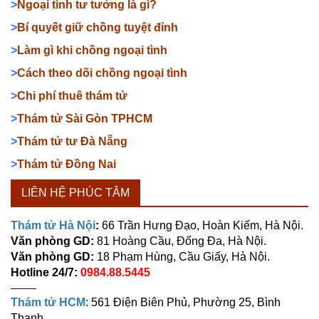
>
Ngoại tình tư tưởng là gì?
>
Bí quyết giữ chồng tuyệt đỉnh
>
Làm gì khi chồng ngoại tình
>
Cách theo dõi chồng ngoại tình
>
Chi phí thuê thám tử
>
Thám tử Sài Gòn TPHCM
>
Thám tử tư Đà Nẵng
>
Thám tử Đồng Nai
LIÊN HỆ PHÚC TÂM
Thám tử Hà Nội
:
66 Trần Hưng Đạo, Hoàn Kiếm, Hà Nội.
Văn phòng GD:
81 Hoàng Cầu, Đống Đa, Hà Nội.
Văn phòng GD:
18 Phạm Hùng, Cầu Giấy, Hà Nội.
Hotline 24/7:
0984.88.5445
——–
Thám tử HCM
: 561 Điện Biên Phủ, Phường 25, Bình
Thạnh.