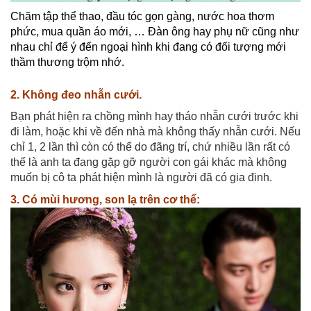
Chăm tập thể thao, đầu tóc gọn gàng, nước hoa thơm
phức, mua quần áo mới, … Đàn ông hay phụ nữ cũng như
nhau chỉ để ý đến ngoại hình khi đang có đối tượng mới
thầm thương trộm nhớ.
2. Không đeo nhẫn cưới.
Bạn phát hiện ra chồng mình hay tháo nhẫn cưới trước khi
đi làm, hoặc khi về đến nhà mà không thấy nhẫn cưới. Nếu
chỉ 1, 2 lần thì còn có thể do đãng trí, chứ nhiều lần rất có
thể là anh ta đang gặp gỡ người con gái khác mà không
muốn bị cô ta phát hiện mình là người đã có gia đinh.
3. Có mùi hương, son lạ trên cơ thể: