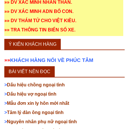
»»
DV XÁC MINH NHÂN THÂN
.
»»
DV XÁC MINH ADN BỐ CON
.
»»
DV THÁM TỬ CHO VIỆT KIỀU
.
»»
TRA THÔNG TIN BIỂN SỐ XE
.
Ý KIẾN KHÁCH HÀNG
»»
KHÁCH HÀNG NÓI VỀ PHÚC TÂM
BÀI VIẾT NÊN ĐỌC
>
Dấu hiệu chồng ngoại tình
>
Dấu hiệu vợ ngoại tình
>
Mẫu đơn xin ly hôn mới nhất
>
Tâm lý đàn ông ngoại tình
>
Nguyên nhân phụ nữ ngoại tình