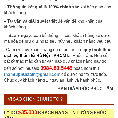
–
Thông tin kết quả là 100% chính xác
khi bàn giao cho
khách hàng.
–
Tư vấn và giải quyết triệt để
vấn đề khó khăn của
khách hàng.
–
Sau 7 ngày,
toàn bộ thông tin của khách hàng sẽ được
mã hóa để lưu giữ hoặc tiêu hủy nếu khách hàng yêu cầu.
Cám ơn quý khách hàng đã quan tâm tới
quy trình thuê
dịch vụ thám tử Hà Nội TPHCM
tại Phúc Tâm. Nếu có
bất kỳ thắc mắc cần tư vấn nào quý khách hàng hãy gọi
0984.88.5445
đến số hotline/zalo
hoặc hòm thư
thamtuphuctam@gmail.com
để được hỗ trợ trực tiếp.
Chúc quý khách hàng 1 ngày an lành và hạnh phúc.
BAN GIÁM ĐỐC PHÚC TÂM.
VÌ SAO CHỌN CHÚNG TÔI?
>35.000
LÝ DO
KHÁCH HÀNG TIN TƯỞNG PHÚC