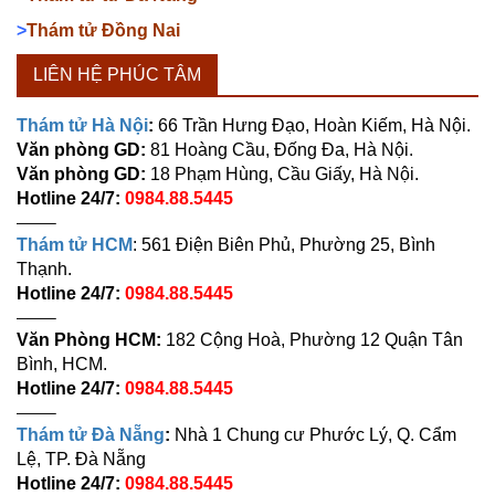
>
Thám tử Đồng Nai
LIÊN HỆ PHÚC TÂM
Thám tử Hà Nội
:
66 Trần Hưng Đạo, Hoàn Kiếm, Hà Nội.
Văn phòng GD:
81 Hoàng Cầu, Đống Đa, Hà Nội.
Văn phòng GD:
18 Phạm Hùng, Cầu Giấy, Hà Nội.
Hotline 24/7:
0984.88.5445
——–
Thám tử HCM
: 561 Điện Biên Phủ, Phường 25, Bình
Thạnh.
Hotline 24/7:
0984.88.5445
——–
Văn Phòng HCM:
182 Cộng Hoà, Phường 12 Quận Tân
Bình, HCM.
Hotline 24/7:
0984.88.5445
——–
Thám tử Đà Nẵng
:
Nhà 1 Chung cư Phước Lý, Q. Cẩm
Lệ, TP. Đà Nẵng
Hotline 24/7:
0984.88.5445