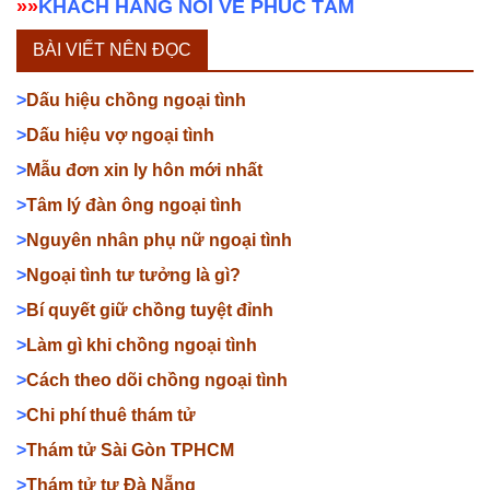
»»
KHÁCH HÀNG NÓI VỀ PHÚC TÂM
BÀI VIẾT NÊN ĐỌC
>
Dấu hiệu chồng ngoại tình
>
Dấu hiệu vợ ngoại tình
>
Mẫu đơn xin ly hôn mới nhất
>
Tâm lý đàn ông ngoại tình
>
Nguyên nhân phụ nữ ngoại tình
>
Ngoại tình tư tưởng là gì?
>
Bí quyết giữ chồng tuyệt đỉnh
>
Làm gì khi chồng ngoại tình
>
Cách theo dõi chồng ngoại tình
>
Chi phí thuê thám tử
>
Thám tử Sài Gòn TPHCM
>
Thám tử tư Đà Nẵng