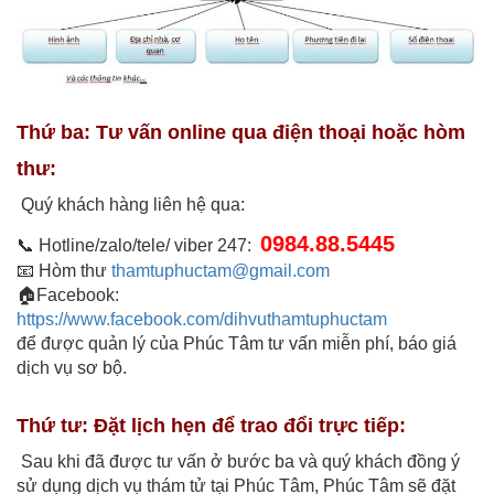
Thứ ba: Tư vấn online qua điện thoại hoặc hòm
thư:
Quý khách hàng liên hệ qua:
0984.88.5445
📞 Hotline/zalo/tele/ viber 247:
📧 Hòm thư
thamtuphuctam@gmail.com
🏠Facebook:
https://www.facebook.com/dihvuthamtuphuctam
để được quản lý của Phúc Tâm tư vấn miễn phí, báo giá
dịch vụ sơ bộ.
Thứ tư: Đặt lịch hẹn để trao đổi trực tiếp:
Sau khi đã được tư vấn ở bước ba và quý khách đồng ý
sử dụng dịch vụ thám tử tại Phúc Tâm, Phúc Tâm sẽ đặt