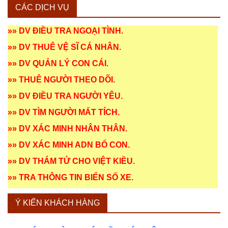
CÁC DỊCH VỤ
»»
DV ĐIỀU TRA NGOẠI TÌNH
.
»»
DV THUÊ VỆ SĨ CÁ NHÂN
.
»»
DV QUẢN LÝ CON CÁI
.
»»
THUÊ NGƯỜI THEO DÕI
.
»»
DV ĐIỀU TRA NGƯỜI YÊU
.
»»
DV TÌM NGƯỜI MẤT TÍCH
.
»»
DV XÁC MINH NHÂN THÂN
.
»»
DV XÁC MINH ADN BỐ CON
.
»»
DV THÁM TỬ CHO VIỆT KIỀU
.
»»
TRA THÔNG TIN BIỂN SỐ XE
.
Ý KIẾN KHÁCH HÀNG