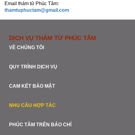
Email thám tử Phúc Tâm:
thamtuphuctam@gmail.com
DỊCH VỤ THÁM TỬ PHÚC TÂM
VỀ CHÚNG TÔI
QUY TRÌNH DỊCH VỤ
CAM KẾT BẢO MẬT
NHU CẦU HỢP TÁC
PHÚC TÂM TRÊN BÁO CHÍ