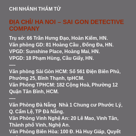
CHI NHÁNH THÁM TỬ
ĐỊA CHỈ/ HA NOI – SAI GON DETECTIVE
COMPANY
Trụ sở: 66 Trần Hưng Đạo, Hoàn Kiếm, HN.
Văn phòng GD: 81 Hoàng Cầu , Đống Đa, HN.
VPGD: Sunshine Place, Hoàng Mai, HN.
VPGD: 18 Phạm Hùng, Cầu Giấy, HN.
—-
Văn phòng Sài Gòn HCM
: Số 561 Điện Biên Phủ,
Phường 25, Bình Thạnh, tpHCM.
Văn Phòng TPHCM: 182 Cộng Hoà, Phường 12
Quận Tân Bình, HCM.
—-
Văn Phòng Đà Nẵng
:
Nhà 1 Chung cư Phước Lý,
Q. Cẩm Lệ, TP Đà Nẵng.
Văn Phòng Vinh Nghệ An
: 20 Lê Mao, Vinh Tân,
Thành phố Vinh, Nghệ An.
Văn Phòng Biên Hòa
: 100 Đ. Hà Huy Giáp, Quyết