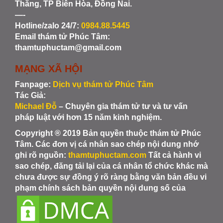
Thắng, TP Biên Hòa, Đồng Nai.
—-
Hotline/zalo 24/7:
0984.88.5445
Email thám tử Phúc Tâm:
thamtuphuctam@gmail.com
MẠNG XÃ HỘI
Fanpage:
Dịch vụ thám tử Phúc Tâm
Tác Giả:
Michael Đỗ
– Chuyên gia thám tử tư và tư vấn
pháp luật với hơn 15 năm kinh nghiệm.
Copyright ® 2019 Bản quyền thuộc thám tử Phúc
Tâm. Các đơn vị cá nhân sao chép nội dung nhớ
ghi rõ nguồn:
thamtuphuctam.com
Tất cả hành vi
sao chép, đăng tải lại của cá nhân tổ chức khác mà
chưa được sự đồng ý rõ ràng bằng văn bản đều vi
phạm chính sách bản quyền nội dung số của