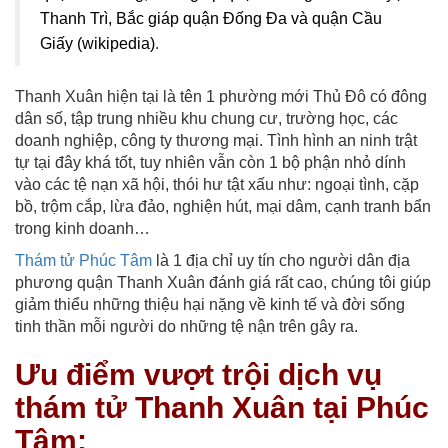
Thanh Trì, Bắc giáp quận Đống Đa và quận Cầu
Giấy (
wikipedia
)
.
Thanh Xuân hiện tại là tên 1 phường mới Thủ Đô có đông
dân số, tập trung nhiều khu chung cư, trường học, các
doanh nghiệp, công ty thương mại. Tình hình an ninh trật
tự tại đây khá tốt, tuy nhiên vẫn còn 1 bộ phận nhỏ dính
vào các tệ nạn xã hội, thói hư tật xấu như: ngoại tình, cặp
bồ, trộm cắp, lừa đảo, nghiện hút, mại dâm, cạnh tranh bẩn
trong kinh doanh…
Thám tử Phúc Tâm
là 1 địa chỉ uy tín cho người dân địa
phương quận Thanh Xuân đánh giá rất cao, chúng tôi giúp
giảm thiểu những thiệu hại nặng về kinh tế và đời sống
tinh thần mỗi người do những tệ nận trên gây ra.
Ưu điểm vượt trội dịch vụ
thám tử Thanh Xuân tại Phúc
Tâm: