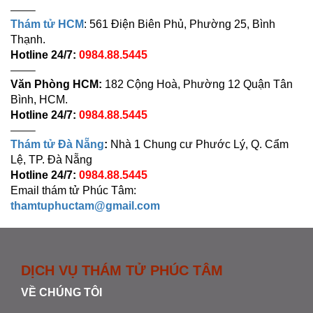
——–
Thám tử HCM
: 561 Điện Biên Phủ, Phường 25, Bình
Thạnh.
Hotline 24/7:
0984.88.5445
——–
Văn Phòng HCM:
182 Cộng Hoà, Phường 12 Quận Tân
Bình, HCM.
Hotline 24/7:
0984.88.5445
——–
Thám tử Đà Nẵng
:
Nhà 1 Chung cư Phước Lý, Q. Cẩm
Lệ, TP. Đà Nẵng
Hotline 24/7:
0984.88.5445
Email thám tử Phúc Tâm:
thamtuphuctam@gmail.com
DỊCH VỤ THÁM TỬ PHÚC TÂM
VỀ CHÚNG TÔI