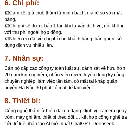
6. Chi phí:
💵Cam kết giá thuê thám tử minh bạch, giá rẻ so với mặt
bằng,
💵Chi phí sẽ được báo 1 lần khi tư vấn dịch vụ, nói không
với thu phí ngoài hợp đồng.
💵Nhiều ưu đãi về chi phí cho khách hàng thân quen, sử
dụng dịch vụ nhiều lần.
7. Nhân sự:
Cán bộ cấp cao công ty toàn luật sư, cảnh sát về hưu hơn
20 năm kinh nghiệm, nhân viên được tuyển dụng kỹ càng,
chuyên nghiệp, làm việc tận tâm, có mặt tại khắp quận
huyện Hà Nội, 30 phút có mặt để làm việc.
8. Thiết bị:
Công nghệ thám tử hiện đại đa dạng:
định vị, camera quay
trộm, máy ghi âm, thiết bị theo dõi,… kết hợp công nghệ tra
cứu trí tuệ nhân tạo AI mới nhất ChatGPT, Deepseek…