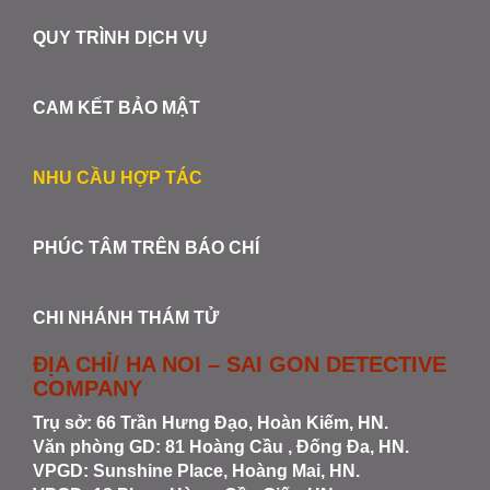
QUY TRÌNH DỊCH VỤ
CAM KẾT BẢO MẬT
NHU CẦU HỢP TÁC
PHÚC TÂM TRÊN BÁO CHÍ
CHI NHÁNH THÁM TỬ
ĐỊA CHỈ/ HA NOI – SAI GON DETECTIVE
COMPANY
Trụ sở: 66 Trần Hưng Đạo, Hoàn Kiếm, HN.
Văn phòng GD: 81 Hoàng Cầu , Đống Đa, HN.
VPGD: Sunshine Place, Hoàng Mai, HN.