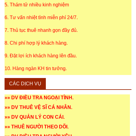
5. Thám tử nhiều kinh nghiệm
6. Tư vấn nhiệt tình miễn phí 24/7.
7. Thủ tục thuê nhanh gọn đầy đủ.
8. Chi phí hợp lý khách hàng.
9. Đặt lợi ích khách hàng lên đầu.
10. Hàng ngàn KH tin tưởng.
CÁC DỊCH VỤ
»»
DV ĐIỀU TRA NGOẠI TÌNH
.
»»
DV THUÊ VỆ SĨ CÁ NHÂN
.
»»
DV QUẢN LÝ CON CÁI
.
»»
THUÊ NGƯỜI THEO DÕI
.