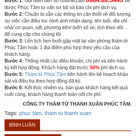
0984.88.5445
Bước 1:
Gọi điện đến số hotline/zalo
để
được Phúc Tâm tư vấn sơ bộ và báo chi phí dịch vụ.
Bước 2:
Chuẩn bị sẵn các thông tin cần thiết về đối tượng,
sự việc cần điều tra:
hình ảnh nhận dạng, tên tuổi, địa chỉ
nhà/ cơ quan, sđt, phương tiện/ biển số xe, lịch theo dõi…
để cung cấp cho chúng tôi
Bước 3:
Lên lịch hẹn buổi gặp mặt tại văn phòng thám tử
Phúc Tâm hoặc 1 địa điểm phù hợp theo yêu cầu của
khách hàng.
Bước 4:
Thống nhất các điều khoản, chi phí và tiến hành
ký kết hợp đồng. Khách hàng đặt trước
50%
phí dịch vụ.
Bước 5:
Thám tử Phúc Tâm
tiến hành lên kế hoạch khảo
sát và điều tra theo hợp đồng đã ký.
Bước 6:
Kết thúc nhiệm vụ, bàn giao khách hàng kết quả
cuối cùng, khách hàng thanh toán nốt chi phí.
CÔNG TY THÁM TỬ THANH XUÂN PHÚC TÂM.
Tags:
phuc tam
,
tham tu thanh xuan
BÌNH LUẬN