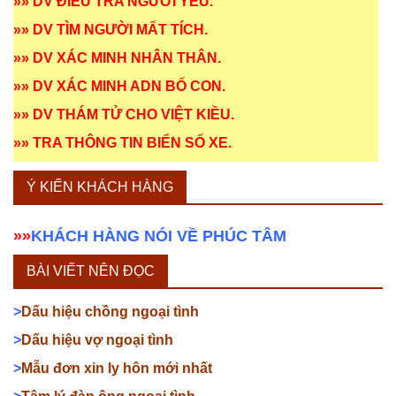
»»
DV ĐIỀU TRA NGƯỜI YÊU
.
»»
DV TÌM NGƯỜI MẤT TÍCH
.
»»
DV XÁC MINH NHÂN THÂN
.
»»
DV XÁC MINH ADN BỐ CON
.
»»
DV THÁM TỬ CHO VIỆT KIỀU
.
»»
TRA THÔNG TIN BIỂN SỐ XE
.
Ý KIẾN KHÁCH HÀNG
»»
KHÁCH HÀNG NÓI VỀ PHÚC TÂM
BÀI VIẾT NÊN ĐỌC
>
Dấu hiệu chồng ngoại tình
>
Dấu hiệu vợ ngoại tình
>
Mẫu đơn xin ly hôn mới nhất