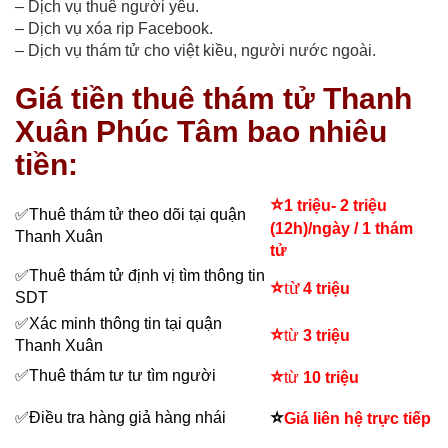
– Dịch vụ thuê người yêu.
– Dịch vụ xóa rip Facebook.
– Dịch vụ thám tử cho việt kiều, người nước ngoài.
Giá tiền thuê thám tử Thanh
Xuân Phúc Tâm bao nhiêu
tiền:
⭐
1 triệu- 2 triệu
✅
Thuê thám tử theo dõi tại quận
(12h)/ngày / 1 thám
Thanh Xuân
tử
✅
Thuê thám tử định vị tìm thông tin
⭐
từ
4 triệu
SDT
✅
Xác minh thông tin tại quận
⭐
từ
3 triệu
Thanh Xuân
⭐
✅
Thuê thám tư tư tìm người
từ
10 triệu
⭐
✅
Điều tra hàng giả hàng nhái
Giá liên hệ trực tiếp