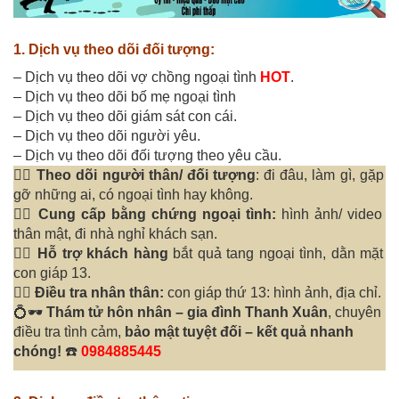
1. Dịch vụ theo dõi đối tượng:
– Dịch vụ theo dõi vợ chồng ngoại tình
HOT
.
– Dịch vụ theo dõi bố mẹ ngoại tình
– Dịch vụ theo dõi giám sát con cái.
– Dịch vụ theo dõi người yêu.
– Dịch vụ theo dõi đối tượng theo yêu cầu.
🕵️‍♂️
Theo dõi người thân/ đối tượng
: đi đâu, làm gì, gặp
gỡ những ai, có ngoại tình hay không.
🕵️‍♂️
Cung cấp bằng chứng ngoại tình:
hình ảnh/ video
thân mật, đi nhà nghỉ khách sạn.
🕵️‍♂️ Hỗ trợ khách hàng
bắt quả tang ngoại tình, dằn mặt
con giáp 13.
🕵️‍♂️ Điều tra nhân thân:
con giáp thứ 13: hình ảnh, địa chỉ.
💍🕶️
Thám tử hôn nhân – gia đình Thanh Xuân
, chuyên
điều tra tình cảm,
bảo mật tuyệt đối – kết quả nhanh
chóng!
☎️
0984885445