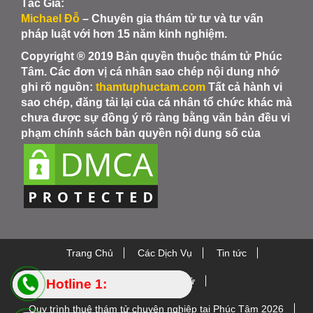
Tác Giả:
Michael Đỗ
– Chuyên gia thám tử tư và tư vấn
pháp luật với hơn 15 năm kinh nghiệm.
Copyright ® 2019 Bản quyền thuộc thám tử Phúc
Tâm. Các đơn vị cá nhân sao chép nội dung nhớ
ghi rõ nguồn:
thamtuphuctam.com
Tất cả hành vi
sao chép, đăng tải lại của cá nhân tổ chức khác mà
chưa được sự đồng ý rõ ràng bằng văn bản đều vi
phạm chính sách bản quyền nội dung số của
Trang Chủ
Các Dịch Vụ
Tin tức
Thiết bị Thám Tử
Hotline 1:
Hotline 1:
Quy trình thuê thám tử chuyên nghiệp tại Phúc Tâm 2026
0984.88.5445
0984.88.5445