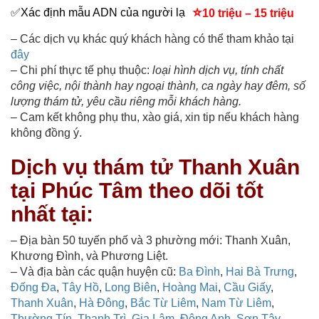
⭐
✅
Xác định mẫu ADN của người lạ
10 triệu – 15 triệu
– Các dịch vụ khác quý khách hàng có thể tham khảo tại
đây
– Chi phí thực tế phụ thuộc:
loại hình dịch vụ, tính chất
công việc, nội thành hay ngoại thành, ca ngày hay đêm, số
lượng thám tử, yêu cầu riêng mỗi khách hàng.
– Cam kết không phụ thu, xào giá, xin tip nếu khách hàng
không đồng ý.
Dịch vụ thám tử Thanh Xuân
tại Phúc Tâm theo dõi tốt
nhất tại:
– Địa bàn 50 tuyến phố và 3 phường mới: Thanh Xuân,
Khương Đình, và Phương Liệt.
– Và địa bàn các quận huyện cũ:
Ba Đình
,
Hai Bà Trưng
,
Đống Đa
,
Tây Hồ
,
Long Biên
,
Hoàng Mai
,
Cầu Giấy
,
Thanh Xuân
,
Hà Đông
,
Bắc Từ Liêm
,
Nam Từ Liêm
,
Thường Tín,
Thanh Trì
,
Gia Lâm
,
Đông Anh
,
Sơn Tây
,