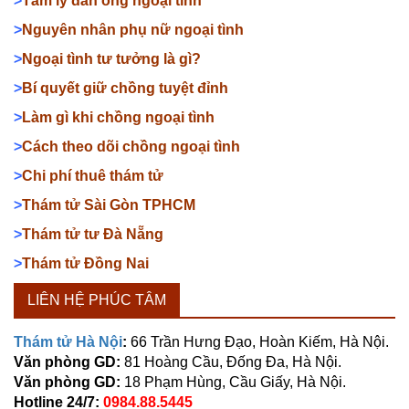
>
Tâm lý đàn ông ngoại tình
>
Nguyên nhân phụ nữ ngoại tình
>
Ngoại tình tư tưởng là gì?
>
Bí quyết giữ chồng tuyệt đỉnh
>
Làm gì khi chồng ngoại tình
>
Cách theo dõi chồng ngoại tình
>
Chi phí thuê thám tử
>
Thám tử Sài Gòn TPHCM
>
Thám tử tư Đà Nẵng
>
Thám tử Đồng Nai
LIÊN HỆ PHÚC TÂM
Thám tử Hà Nội
:
66 Trần Hưng Đạo, Hoàn Kiếm, Hà Nội.
Văn phòng GD:
81 Hoàng Cầu, Đống Đa, Hà Nội.
Văn phòng GD:
18 Phạm Hùng, Cầu Giấy, Hà Nội.
Hotline 24/7:
0984.88.5445