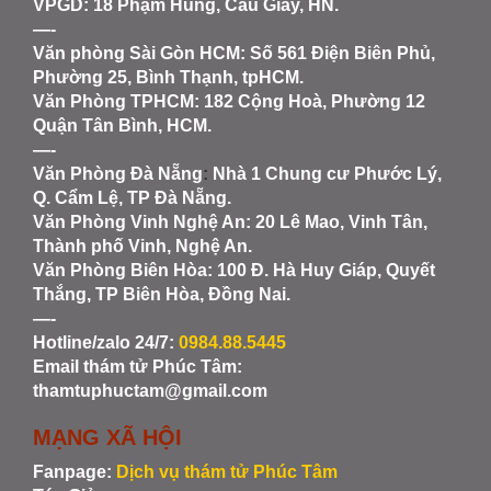
VPGD: 18 Phạm Hùng, Cầu Giấy, HN.
—-
Văn phòng Sài Gòn HCM
: Số 561 Điện Biên Phủ,
Phường 25, Bình Thạnh, tpHCM.
Văn Phòng TPHCM: 182 Cộng Hoà, Phường 12
Quận Tân Bình, HCM.
—-
Văn Phòng Đà Nẵng
:
Nhà 1 Chung cư Phước Lý,
Q. Cẩm Lệ, TP Đà Nẵng.
Văn Phòng Vinh Nghệ An
: 20 Lê Mao, Vinh Tân,
Thành phố Vinh, Nghệ An.
Văn Phòng Biên Hòa
: 100 Đ. Hà Huy Giáp, Quyết
Thắng, TP Biên Hòa, Đồng Nai.
—-
Hotline/zalo 24/7:
0984.88.5445
Email thám tử Phúc Tâm:
thamtuphuctam@gmail.com
MẠNG XÃ HỘI
Fanpage:
Dịch vụ thám tử Phúc Tâm