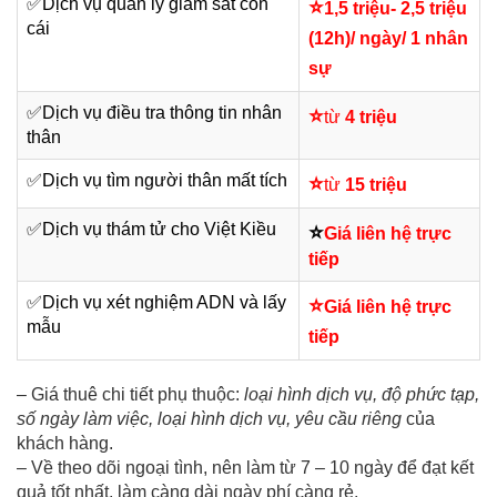
✅
Dịch vụ quản lý giám sát con
⭐
1,5 triệu- 2,5 triệu
cái
(12h)/ ngày/ 1 nhân
sự
✅
Dịch vụ điều tra thông tin nhân
⭐
từ
4 triệu
thân
✅
Dịch vụ tìm người thân mất tích
⭐
từ
15 triệu
✅
Dịch vụ thám tử cho Việt Kiều
⭐
Giá liên hệ trực
tiếp
✅
Dịch vụ xét nghiệm ADN và lấy
⭐
Giá liên hệ trực
mẫu
tiếp
– Giá thuê chi tiết phụ thuộc:
loại hình dịch vụ, độ phức tạp,
số ngày làm việc, loại hình dịch vụ, yêu cầu riêng
của
khách hàng.
– Về theo dõi ngoại tình, nên làm từ 7 – 10 ngày để đạt kết
quả tốt nhất, làm càng dài ngày phí càng rẻ.