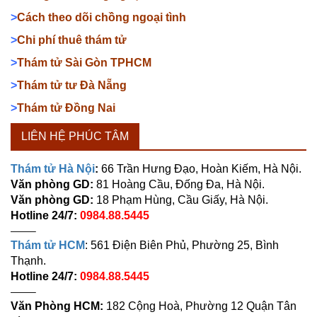
>
Cách theo dõi chồng ngoại tình
>
Chi phí thuê thám tử
>
Thám tử Sài Gòn TPHCM
>
Thám tử tư Đà Nẵng
>
Thám tử Đồng Nai
LIÊN HỆ PHÚC TÂM
Thám tử Hà Nội
:
66 Trần Hưng Đạo, Hoàn Kiếm, Hà Nội.
Văn phòng GD:
81 Hoàng Cầu, Đống Đa, Hà Nội.
Văn phòng GD:
18 Phạm Hùng, Cầu Giấy, Hà Nội.
Hotline 24/7:
0984.88.5445
——–
Thám tử HCM
: 561 Điện Biên Phủ, Phường 25, Bình
Thạnh.
Hotline 24/7:
0984.88.5445
——–
Văn Phòng HCM:
182 Cộng Hoà, Phường 12 Quận Tân