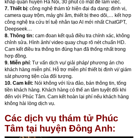
khắp quận huyện Hà Nội, 30 phút có mặt để làm việc.
7. Thiết bị
: công nghệ thám tử hiện đại đạ dang:
định vị,
camera quay trộm, máy ghi âm, thiết bị theo dõi,… kết hợp
công nghệ tra cứu trí tuệ nhân tạo AI mới nhất ChatGPT,
Deepseek…
8. Thông tin:
cam đoan kết quả điều tra chính xác, không
chỉnh sửa. Hình ảnh/ video quay chụp rõ nét chuẩn HD.
Cam kết điều tra thông tin đúng hạn đã thống nhất trong
hợp đồng.
9. Miễn phí
: Tư vấn dịch vụ/ giải pháp/ phương án cho
khách hàng miễn phí. Hỗ trợ miễn phí thiết bị định vị/ giám
sát phương tiện của đối tượng.
10. Cam kết:
Nói không với lừa đảo, bán thông tin, tống
tiền khách hàng. Khách hàng có thể an tâm tuyệt đối khi
đến với Phúc Tâm. Cam kết hoàn lại phí nếu khách hàng
không hài lòng dịch vụ.
Các dịch vụ thám tử Phúc
Tâm tại huyện Đông Anh: