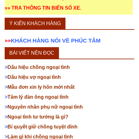
»»
TRA THÔNG TIN BIỂN SỐ XE
.
Ý KIẾN KHÁCH HÀNG
»»
KHÁCH HÀNG NÓI VỀ PHÚC TÂM
BÀI VIẾT NÊN ĐỌC
>
Dấu hiệu chồng ngoại tình
>
Dấu hiệu vợ ngoại tình
>
Mẫu đơn xin ly hôn mới nhất
>
Tâm lý đàn ông ngoại tình
>
Nguyên nhân phụ nữ ngoại tình
>
Ngoại tình tư tưởng là gì?
>
Bí quyết giữ chồng tuyệt đỉnh
>
Làm gì khi chồng ngoại tình