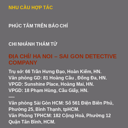
NHU CẦU HỢP TÁC
PHÚC TÂM TRÊN BÁO CHÍ
CHI NHÁNH THÁM TỬ
ĐỊA CHỈ/ HA NOI – SAI GON DETECTIVE
COMPANY
Trụ sở: 66 Trần Hưng Đạo, Hoàn Kiếm, HN.
Văn phòng GD: 81 Hoàng Cầu , Đống Đa, HN.
VPGD: Sunshine Place, Hoàng Mai, HN.
VPGD: 18 Phạm Hùng, Cầu Giấy, HN.
—-
Văn phòng Sài Gòn HCM
: Số 561 Điện Biên Phủ,
Phường 25, Bình Thạnh, tpHCM.
Văn Phòng TPHCM: 182 Cộng Hoà, Phường 12
Quận Tân Bình, HCM.