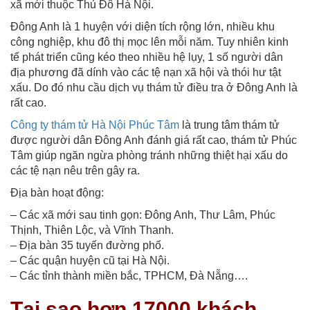
xã mới thuộc Thủ Đô Hà Nội.
Đông Anh là 1 huyện với diện tích rộng lớn, nhiều khu
công nghiệp, khu đô thị mọc lên mỗi năm. Tuy nhiên kinh
tế phát triển cũng kéo theo nhiều hệ lụy, 1 số người dân
địa phương đã dính vào các tệ nạn xã hội và thói hư tật
xấu. Do đó nhu cầu dịch vụ thám tử điều tra ở Đông Anh là
rất cao.
Công ty thám tử Hà Nội Phúc Tâm
là trung tâm thám tử
được người dân Đông Anh đánh giá rất cao, thám tử Phúc
Tâm giúp ngăn ngừa phòng tránh những thiệt hại xấu do
các tệ nạn nêu trên gây ra.
Địa bàn hoạt động:
– Các xã mới sau tinh gọn: Đông Anh, Thư Lâm, Phúc
Thịnh, Thiên Lộc, và Vĩnh Thanh.
– Địa bàn 35 tuyến đường phố.
– Các quận huyện cũ tại Hà Nội.
– Các tỉnh thành miền bắc, TPHCM, Đà Nẵng….
Tại sao hơn 17000 khách