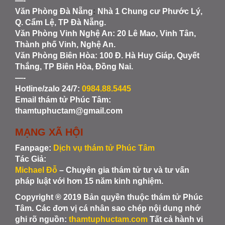
—-
Văn Phòng Đà Nẵng
:
Nhà 1 Chung cư Phước Lý,
Q. Cẩm Lệ, TP Đà Nẵng.
Văn Phòng Vinh Nghệ An
: 20 Lê Mao, Vinh Tân,
Thành phố Vinh, Nghệ An.
Văn Phòng Biên Hòa
: 100 Đ. Hà Huy Giáp, Quyết
Thắng, TP Biên Hòa, Đồng Nai.
—-
Hotline/zalo 24/7:
0984.88.5445
Email thám tử Phúc Tâm:
thamtuphuctam@gmail.com
MẠNG XÃ HỘI
Fanpage:
Dịch vụ thám tử Phúc Tâm
Tác Giả:
Michael Đỗ
– Chuyên gia thám tử tư và tư vấn
pháp luật với hơn 15 năm kinh nghiệm.
Copyright ® 2019 Bản quyền thuộc thám tử Phúc
Tâm. Các đơn vị cá nhân sao chép nội dung nhớ
ghi rõ nguồn:
thamtuphuctam.com
Tất cả hành vi