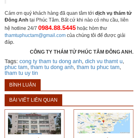
Cám ơn quý khách hàng đã quan tâm tới
dịch vụ thám tử
Đông Anh
tại Phúc Tâm. Bất cứ khi nào có nhu cầu, liên
0984.88.5445
hệ hotline 24/7
hoặc hòm thư
thamtuphuctam@gmail.com
của chúng tôi để được giải
đáp.
CÔNG TY THÁM TỬ PHÚC TÂM ĐÔNG ANH.
Tags:
cong ty tham tu dong anh
,
dich vu thamt u
,
phuc tam
,
tham tu dong anh
,
tham tu phuc tam
,
tham tu uy tin
BÌNH LUẬN
BÀI VIẾT LIÊN QUAN