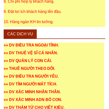
8. Chi phí hợp lý khách hàng.
9. Đặt lợi ích khách hàng lên đầu.
10. Hàng ngàn KH tin tưởng.
CÁC DỊCH VỤ
»»
DV ĐIỀU TRA NGOẠI TÌNH
.
»»
DV THUÊ VỆ SĨ CÁ NHÂN
.
»»
DV QUẢN LÝ CON CÁI
.
»»
THUÊ NGƯỜI THEO DÕI
.
»»
DV ĐIỀU TRA NGƯỜI YÊU
.
»»
DV TÌM NGƯỜI MẤT TÍCH
.
»»
DV XÁC MINH NHÂN THÂN
.
»»
DV XÁC MINH ADN BỐ CON
.
»»
DV THÁM TỬ CHO VIỆT KIỀU
.