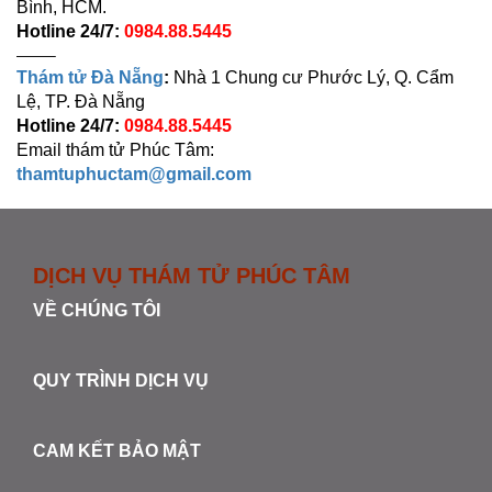
Bình, HCM.
Hotline 24/7:
0984.88.5445
——–
Thám tử Đà Nẵng
:
Nhà 1 Chung cư Phước Lý, Q. Cẩm
Lệ, TP. Đà Nẵng
Hotline 24/7:
0984.88.5445
Email thám tử Phúc Tâm:
thamtuphuctam@gmail.com
DỊCH VỤ THÁM TỬ PHÚC TÂM
VỀ CHÚNG TÔI
QUY TRÌNH DỊCH VỤ
CAM KẾT BẢO MẬT