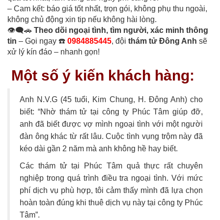
– Cam kết: báo giá tốt nhất, trọn gói, không phụ thu ngoài,
không chủ động xin tip nếu không hài lòng.
👁️‍🗨️🚗
Theo dõi ngoại tình, tìm người, xác minh thông
tin
– Gọi ngay ☎️
0984885445
, đội
thám tử Đông Anh
sẽ
xử lý kín đáo – nhanh gọn!
Một số ý kiến khách hàng:
Anh N.V.G (45 tuổi, Kim Chung, H. Đông Anh) cho
biết: “Nhờ thám tử tại công ty Phúc Tâm giúp đỡ,
anh đã biết được vợ mình ngoại tình với một người
đàn ông khác từ rất lâu. Cuộc tình vụng trộm này đã
kéo dài gần 2 năm mà anh không hề hay biết.
Các thám tử tại Phúc Tâm quả thực rất chuyên
nghiệp trong quá trình điều tra ngoại tình. Với mức
phí dịch vụ phù hợp, tôi cảm thấy mình đã lựa chọn
hoàn toàn đúng khi thuê dịch vụ này tại công ty Phúc
Tâm”.