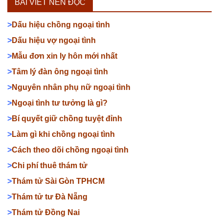
BÀI VIẾT NÊN ĐỌC
>
Dấu hiệu chồng ngoại tình
>
Dấu hiệu vợ ngoại tình
>
Mẫu đơn xin ly hôn mới nhất
>
Tâm lý đàn ông ngoại tình
>
Nguyên nhân phụ nữ ngoại tình
>
Ngoại tình tư tưởng là gì?
>
Bí quyết giữ chồng tuyệt đỉnh
>
Làm gì khi chồng ngoại tình
>
Cách theo dõi chồng ngoại tình
>
Chi phí thuê thám tử
>
Thám tử Sài Gòn TPHCM
>
Thám tử tư Đà Nẵng
>
Thám tử Đồng Nai