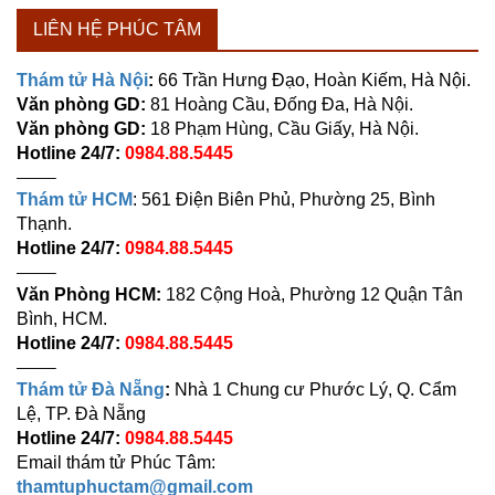
LIÊN HỆ PHÚC TÂM
Thám tử Hà Nội
:
66 Trần Hưng Đạo, Hoàn Kiếm, Hà Nội.
Văn phòng GD:
81 Hoàng Cầu, Đống Đa, Hà Nội.
Văn phòng GD:
18 Phạm Hùng, Cầu Giấy, Hà Nội.
Hotline 24/7:
0984.88.5445
——–
Thám tử HCM
: 561 Điện Biên Phủ, Phường 25, Bình
Thạnh.
Hotline 24/7:
0984.88.5445
——–
Văn Phòng HCM:
182 Cộng Hoà, Phường 12 Quận Tân
Bình, HCM.
Hotline 24/7:
0984.88.5445
——–
Thám tử Đà Nẵng
:
Nhà 1 Chung cư Phước Lý, Q. Cẩm
Lệ, TP. Đà Nẵng
Hotline 24/7:
0984.88.5445
Email thám tử Phúc Tâm:
thamtuphuctam@gmail.com