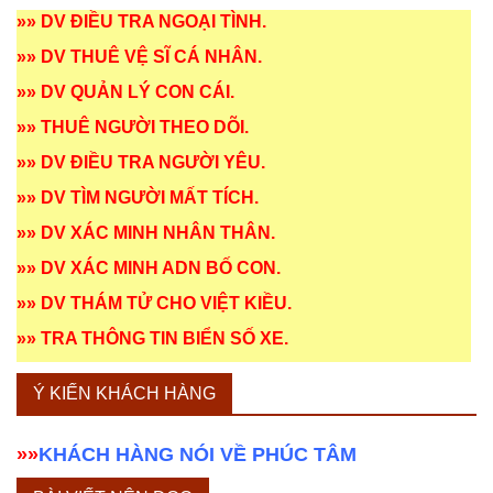
»»
DV ĐIỀU TRA NGOẠI TÌNH
.
»»
DV THUÊ VỆ SĨ CÁ NHÂN
.
»»
DV QUẢN LÝ CON CÁI
.
»»
THUÊ NGƯỜI THEO DÕI
.
»»
DV ĐIỀU TRA NGƯỜI YÊU
.
»»
DV TÌM NGƯỜI MẤT TÍCH
.
»»
DV XÁC MINH NHÂN THÂN
.
»»
DV XÁC MINH ADN BỐ CON
.
»»
DV THÁM TỬ CHO VIỆT KIỀU
.
»»
TRA THÔNG TIN BIỂN SỐ XE
.
Ý KIẾN KHÁCH HÀNG
»»
KHÁCH HÀNG NÓI VỀ PHÚC TÂM