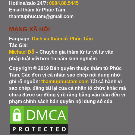
Hotline/zalo 24/7:
0984.88.5445
Email thám tử Phúc Tâm:
thamtuphuctam@gmail.com
MẠNG XÃ HỘI
Fanpage:
Dịch vụ thám tử Phúc Tâm
Tác Giả:
Michael Đỗ
– Chuyên gia thám tử tư và tư vấn
pháp luật với hơn 15 năm kinh nghiệm.
Copyright ® 2019 Bản quyền thuộc thám tử Phúc
Tâm. Các đơn vị cá nhân sao chép nội dung nhớ
ghi rõ nguồn:
thamtuphuctam.com
Tất cả hành vi
sao chép, đăng tải lại của cá nhân tổ chức khác mà
chưa được sự đồng ý rõ ràng bằng văn bản đều vi
phạm chính sách bản quyền nội dung số của