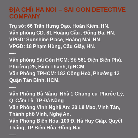
ĐỊA CHỈ/ HA NOI – SAI GON DETECTIVE
COMPANY
Trụ sở: 66 Trần Hưng Đạo, Hoàn Kiếm, HN.
Văn phòng GD: 81 Hoàng Cầu , Đống Đa, HN.
VPGD: Sunshine Place, Hoàng Mai, HN.
VPGD: 18 Phạm Hùng, Cầu Giấy, HN.
—-
Văn phòng Sài Gòn HCM
: Số 561 Điện Biên Phủ,
Phường 25, Bình Thạnh, tpHCM.
Văn Phòng TPHCM: 182 Cộng Hoà, Phường 12
Quận Tân Bình, HCM.
—-
Văn Phòng Đà Nẵng
:
Nhà 1 Chung cư Phước Lý,
Q. Cẩm Lệ, TP Đà Nẵng.
Văn Phòng Vinh Nghệ An
: 20 Lê Mao, Vinh Tân,
Thành phố Vinh, Nghệ An.
Văn Phòng Biên Hòa
: 100 Đ. Hà Huy Giáp, Quyết
Thắng, TP Biên Hòa, Đồng Nai.
—-