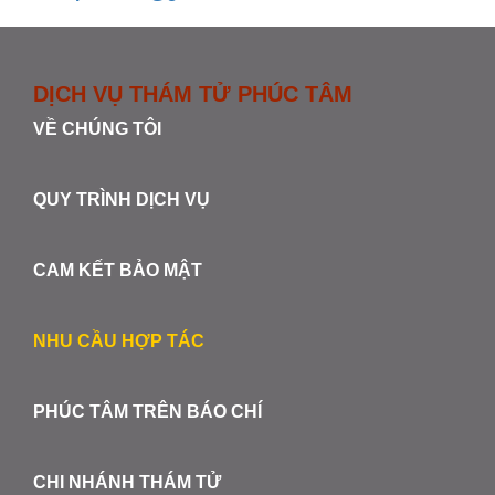
DỊCH VỤ THÁM TỬ PHÚC TÂM
VỀ CHÚNG TÔI
QUY TRÌNH DỊCH VỤ
CAM KẾT BẢO MẬT
NHU CẦU HỢP TÁC
PHÚC TÂM TRÊN BÁO CHÍ
CHI NHÁNH THÁM TỬ