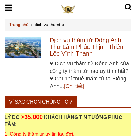
Trang chủ
/
dich vu thamt u
Dịch vụ thám tử Đông Anh
Thư Lâm Phúc Thịnh Thiên
Lộc Vĩnh Thanh
♥ Dịch vụ thám tử Đông Anh của
công ty thám tử nào uy tín nhất?
♥ Chi phí thuê thám tử tại Đông
Anh...
[Chi tiết]
VÌ SAO CHỌN CHÚNG TÔI?
>35.000
LÝ DO
KHÁCH HÀNG TIN TƯỞNG PHÚC
TÂM:
1. Công ty thám tử uy tín lâu đời.