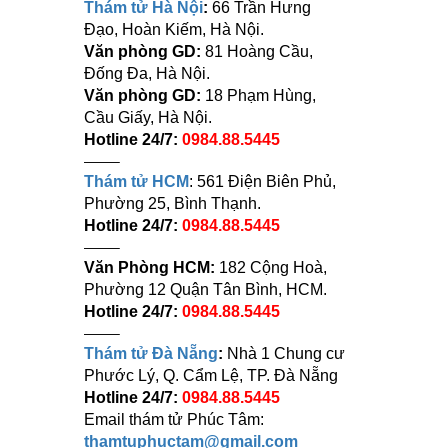
Thám tử Hà Nội
:
66 Trần Hưng
Đạo, Hoàn Kiếm, Hà Nội.
Văn phòng GD:
81 Hoàng Cầu,
Đống Đa, Hà Nội.
Văn phòng GD:
18 Phạm Hùng,
Cầu Giấy, Hà Nội.
Hotline 24/7:
0984.88.5445
——–
Thám tử HCM
: 561 Điện Biên Phủ,
Phường 25, Bình Thạnh.
Hotline 24/7:
0984.88.5445
——–
Văn Phòng HCM:
182 Cộng Hoà,
Phường 12 Quận Tân Bình, HCM.
Hotline 24/7:
0984.88.5445
——–
Thám tử Đà Nẵng
:
Nhà 1 Chung cư
Phước Lý, Q. Cẩm Lệ, TP. Đà Nẵng
Hotline 24/7:
0984.88.5445
Email thám tử Phúc Tâm:
thamtuphuctam@gmail.com