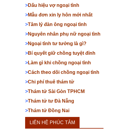
>
Dấu hiệu vợ ngoại tình
>
Mẫu đơn xin ly hôn mới nhất
>
Tâm lý đàn ông ngoại tình
>
Nguyên nhân phụ nữ ngoại tình
>
Ngoại tình tư tưởng là gì?
>
Bí quyết giữ chồng tuyệt đỉnh
>
Làm gì khi chồng ngoại tình
>
Cách theo dõi chồng ngoại tình
>
Chi phí thuê thám tử
>
Thám tử Sài Gòn TPHCM
>
Thám tử tư Đà Nẵng
>
Thám tử Đồng Nai
LIÊN HỆ PHÚC TÂM