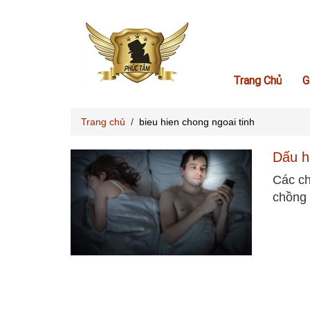
Trang Chủ
G
Trang chủ
/
bieu hien chong ngoai tinh
Dấu h
Các ch
chồng 