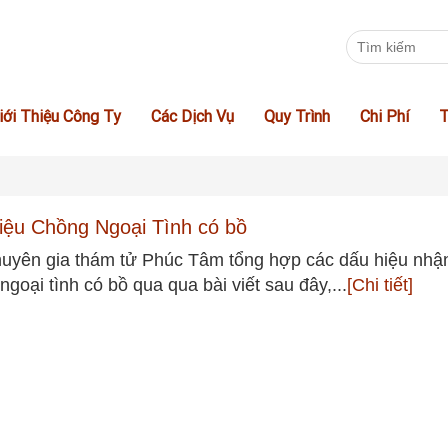
iới Thiệu Công Ty
Các Dịch Vụ
Quy Trình
Chi Phí
T
iệu Chồng Ngoại Tình có bồ
uyên gia thám tử Phúc Tâm tổng hợp các dấu hiệu nhận
ngoại tình có bồ qua qua bài viết sau đây,...
[Chi tiết]