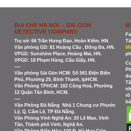
ĐỊA CHỈ/ HA NOI – SAI GON
M
DETECTIVE COMPANY
Fa
Trụ sở: 66 Trần Hưng Đạo, Hoàn Kiếm, HN.
Tá
Văn phòng GD: 81 Hoàng Cầu , Đống Đa, HN.
Mi
VPGD: Sunshine Place, Hoàng Mai, HN.
ph
VPGD: 18 Phạm Hùng, Cầu Giấy, HN.
Co
—-
Ph
Văn phòng Sài Gòn HCM
: Số 561 Điện Biên
du
Phủ, Phường 25, Bình Thạnh, tpHCM.
Tấ
Văn Phòng TPHCM: 182 Cộng Hoà, Phường
nh
12 Quận Tân Bình, HCM.
rõ
—-
bả
Văn Phòng Đà Nẵng
:
Nhà 1 Chung cư Phước
Lý, Q. Cẩm Lệ, TP Đà Nẵng.
Văn Phòng Vinh Nghệ An
: 20 Lê Mao, Vinh
Tân, Thành phố Vinh, Nghệ An.
Văn Phòng Biên Hòa
: 100 Đ. Hà Huy Giáp,