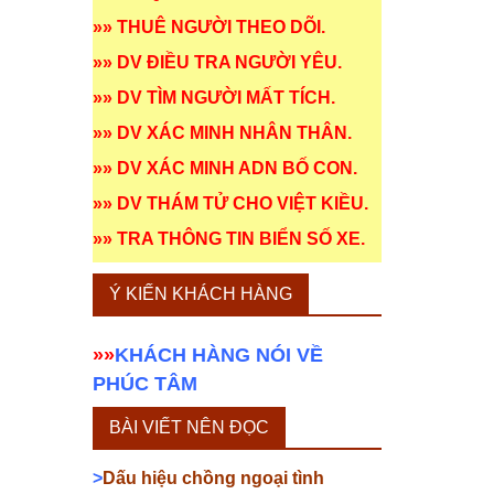
»»
THUÊ NGƯỜI THEO DÕI
.
»»
DV ĐIỀU TRA NGƯỜI YÊU
.
»»
DV TÌM NGƯỜI MẤT TÍCH
.
»»
DV XÁC MINH NHÂN THÂN
.
»»
DV XÁC MINH ADN BỐ CON
.
»»
DV THÁM TỬ CHO VIỆT KIỀU
.
»»
TRA THÔNG TIN BIỂN SỐ XE
.
Ý KIẾN KHÁCH HÀNG
»»
KHÁCH HÀNG NÓI VỀ
PHÚC TÂM
BÀI VIẾT NÊN ĐỌC
>
Dấu hiệu chồng ngoại tình