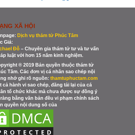
ẠNG XÃ HỘI
npage:
Dịch vụ thám tử Phúc Tâm
c Giả:
chael Đỗ
– Chuyên gia thám tử tư và tư vấn
áp luật với hơn 15 năm kinh nghiệm.
pyright ® 2019 Bản quyền thuộc thám tử
úc Tâm. Các đơn vị cá nhân sao chép nội
ng nhớ ghi rõ nguồn:
thamtuphuctam.com
t cả hành vi sao chép, đăng tải lại của cá
ân tổ chức khác mà chưa được sự đồng ý
 ràng bằng văn bản đều vi phạm chính sách
n quyền nội dung số của