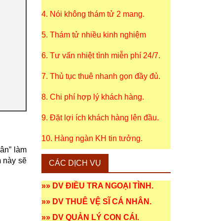
4. Nói không thám tử 2 mang.
5. Thám tử nhiều kinh nghiệm
6. Tư vấn nhiệt tình miễn phí 24/7.
7. Thủ tục thuê nhanh gọn đầy đủ.
8. Chi phí hợp lý khách hàng.
9. Đặt lợi ích khách hàng lên đầu.
10. Hàng ngàn KH tin tưởng.
uân” làm
m
này sẽ
CÁC DỊCH VỤ
»»
DV ĐIỀU TRA NGOẠI TÌNH
.
»»
DV THUÊ VỆ SĨ CÁ NHÂN
.
»»
DV QUẢN LÝ CON CÁI
.