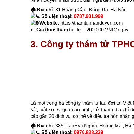
Nhân Duyên nhận được đánh giá đến 4.8/5 sao t
🏠 Địa chỉ:
81 Hoàng Cầu, Đống Đa, Hà Nội.
Số điện thoại:
0787.931.999
Website:
https://thamtunhanduyen.com
💵
Giá thuê thám tử:
từ 1.200.000 VND/ ngày
3. Công ty thám tử TPH
Là một trong ba công ty thám tử lâu đời tại Việ
sát, luật sư, sĩ quan an ninh, trở thành địa c
cấp gần 20 dịch vụ, có thế về điều tra hôn nhân g
🏠 Địa chỉ:
385 Trần Đại Nghĩa, Hoàng Mai, Hà 
Số điện thoại:
0976.828.339