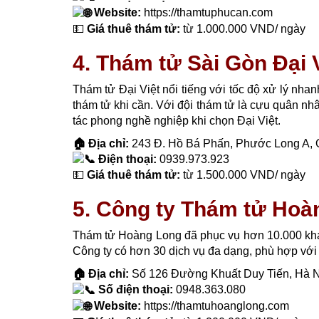
Website:
https://thamtuphucan.com
💵
Giá thuê thám tử:
từ 1.000.000 VND/ ngày
4. Thám tử Sài Gòn Đại V
Thám tử Đại Việt nổi tiếng với tốc độ xử lý nha
thám tử khi cần. Với đội thám tử là cựu quân nh
tác phong nghề nghiệp khi chọn Đại Việt.
🏠 Địa chỉ:
243 Đ. Hồ Bá Phấn, Phước Long A, Q
Điện thoại:
0939.973.923
💵
Giá thuê thám tử:
từ 1.500.000 VND/ ngày
5. Công ty Thám tử Hoà
Thám tử Hoàng Long đã phục vụ hơn 10.000 khách
Công ty có hơn 30 dịch vụ đa dạng, phù hợp vớ
🏠 Địa chỉ:
Số 126 Đường Khuất Duy Tiến, Hà N
Số điện thoại:
0948.363.080
Website:
https://thamtuhoanglong.com