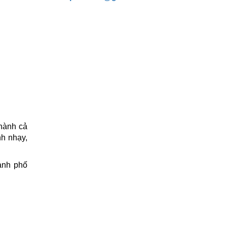
hành cả
nh nhạy,
ành phố