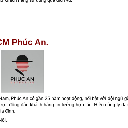
ừ khách hàng sử dụng qua dịch vụ.
CM Phúc An.
t Nam, Phúc An có gần 25 năm hoạt động, nổi bật với đội ngũ g
hỉ được đông đảo khách hàng tin tưởng hợp tác. Hiện công ty đ
ia đình.
Nội.