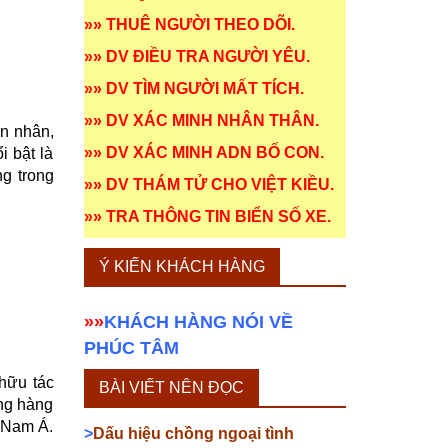
»»
THUÊ NGƯỜI THEO DÕI
.
»»
DV ĐIỀU TRA NGƯỜI YÊU
.
»»
DV TÌM NGƯỜI MẤT TÍCH
.
»»
DV XÁC MINH NHÂN THÂN
.
ân nhân,
»»
DV XÁC MINH ADN BỐ CON
.
i bật là
ng trong
»»
DV THÁM TỬ CHO VIỆT KIỀU
.
»»
TRA THÔNG TIN BIỂN SỐ XE
.
Ý KIẾN KHÁCH HÀNG
»»
KHÁCH HÀNG NÓI VỀ
PHÚC TÂM
 hữu tác
BÀI VIẾT NÊN ĐỌC
ông hàng
g Nam Á.
>
Dấu hiệu chồng ngoại tình