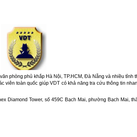
văn phòng phủ khắp Hà Nội, TP.HCM, Đà Nẵng và nhiều tỉnh t
c viên toàn quốc giúp VDT có khả năng tra cứu thông tin nha
nex Diamond Tower, số 459C Bạch Mai, phường Bạch Mai, th