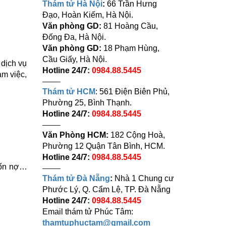
Thám tử Hà Nội
:
66 Trần Hưng
Đạo, Hoàn Kiếm, Hà Nội.
Văn phòng GD:
81 Hoàng Cầu,
Đống Đa, Hà Nội.
Văn phòng GD:
18 Phạm Hùng,
Cầu Giấy, Hà Nội.
 dịch vụ
Hotline 24/7:
0984.88.5445
àm việc,
——–
Thám tử HCM
: 561 Điện Biên Phủ,
Phường 25, Bình Thạnh.
Hotline 24/7:
0984.88.5445
——–
Văn Phòng HCM:
182 Cộng Hoà,
Phường 12 Quận Tân Bình, HCM.
Hotline 24/7:
0984.88.5445
trốn nợ…
——–
Thám tử Đà Nẵng
:
Nhà 1 Chung cư
Phước Lý, Q. Cẩm Lệ, TP. Đà Nẵng
Hotline 24/7:
0984.88.5445
Email thám tử Phúc Tâm:
thamtuphuctam@gmail.com