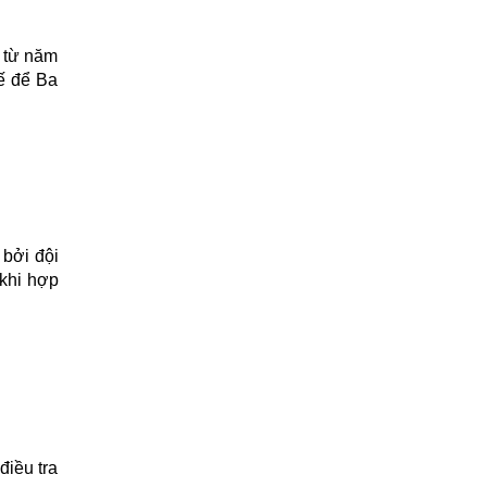
p từ năm
hế để Ba
 bởi đội
 khi hợp
điều tra