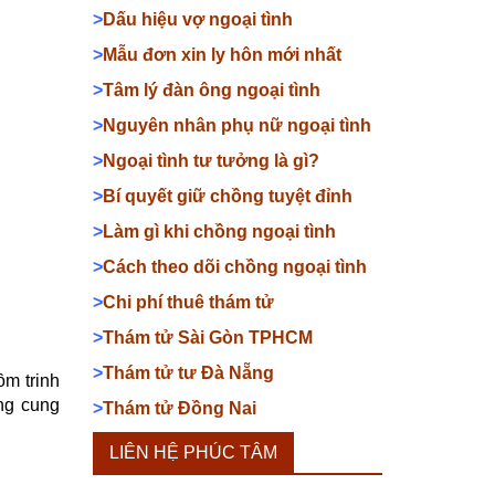
>
Dấu hiệu vợ ngoại tình
>
Mẫu đơn xin ly hôn mới nhất
>
Tâm lý đàn ông ngoại tình
>
Nguyên nhân phụ nữ ngoại tình
>
Ngoại tình tư tưởng là gì?
>
Bí quyết giữ chồng tuyệt đỉnh
>
Làm gì khi chồng ngoại tình
>
Cách theo dõi chồng ngoại tình
>
Chi phí thuê thám tử
>
Thám tử Sài Gòn TPHCM
>
Thám tử tư Đà Nẵng
ồm trinh
ang cung
>
Thám tử Đồng Nai
LIÊN HỆ PHÚC TÂM