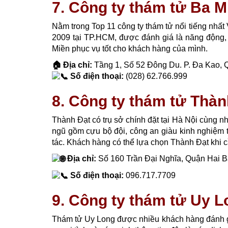
7. Công ty thám tử Ba M
Nằm trong Top 11 công ty thám tử nổi tiếng nhấ
2009 tại TP.HCM, được đánh giá là năng động, u
Miền phục vụ tốt cho khách hàng của mình.
🏠 Địa chỉ:
Tầng 1, Số 52 Đông Du. P. Đa Kao, Q
Số điện thoại:
(028) 62.766.999
8. Công ty thám tử Thàn
Thành Đạt có trụ sở chính đặt tại Hà Nội cùng
ngũ gồm cựu bộ đội, công an giàu kinh nghiệm 
tác. Khách hàng có thể lựa chọn Thành Đạt khi cầ
Địa chỉ:
Số 160 Trần Đại Nghĩa, Quận Hai B
Số điện thoại:
096.717.7709
9. Công ty thám tử Uy L
Thám tử Uy Long được nhiều khách hàng đánh giá