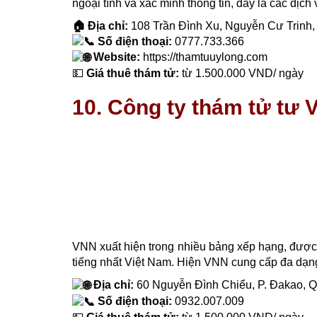
ngoại tình và xác minh thông tin, đây là các dịc
🏠 Địa chỉ:
108 Trần Đình Xu, Nguyễn Cư Trinh,
Số điện thoại:
0777.733.366
Website:
https://thamtuuylong.com
💵
Giá thuê thám tử:
từ 1.500.000 VND/ ngày
10. Công ty thám tử tư 
VNN xuất hiện trong nhiều bảng xếp hạng, được 
tiếng nhất Việt Nam. Hiện VNN cung cấp đa dạng
Địa chỉ:
60 Nguyễn Đình Chiểu, P. Đakao, Q
Số điện thoại:
0932.007.009