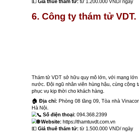
💵
Giá thuê thám tử:
từ 1.200.000 VND/ ngày
6. Công ty thám tử VDT.
Thám tử VDT sở hữu quy mô lớn, với mạng lớn 
nước. Đội ngũ nhân viên hùng hậu, cùng cộng tá
phục vụ kịp thời cho khách hàng.
🏠 Địa chỉ:
Phòng 08 tầng 09, Tòa nhà Vinaco
Hà Nội.
Số điện thoại:
094.368.2399
Website:
https://thamtuvdt.com.vn
💵
Giá thuê thám tử:
từ 1.500.000 VND/ ngày