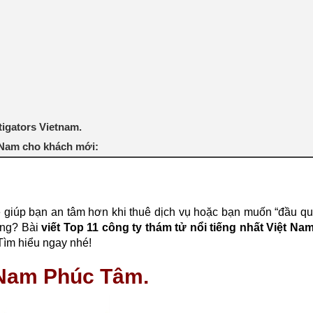
tigators Vietnam.
t Nam cho khách mới:
 sẽ giúp bạn an tâm hơn khi thuê dịch vụ hoặc bạn muốn “đầu q
ông? Bài
viết Top 11 công ty thám tử nổi tiếng nhất Việt Na
Tìm hiểu ngay nhé!
t Nam Phúc Tâm.