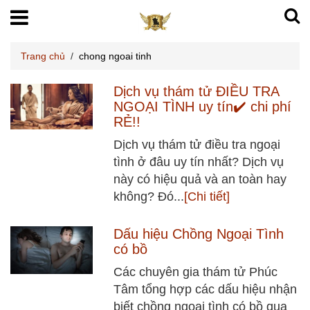
Trang chủ
/
chong ngoai tinh
Dịch vụ thám tử ĐIỀU TRA
NGOẠI TÌNH uy tín✔️ chi phí
RẺ!!
Dịch vụ thám tử điều tra ngoại
tình ở đâu uy tín nhất? Dịch vụ
này có hiệu quả và an toàn hay
không? Đó...
[Chi tiết]
Dấu hiệu Chồng Ngoại Tình
có bồ
Các chuyên gia thám tử Phúc
Tâm tổng hợp các dấu hiệu nhận
biết chồng ngoại tình có bồ qua