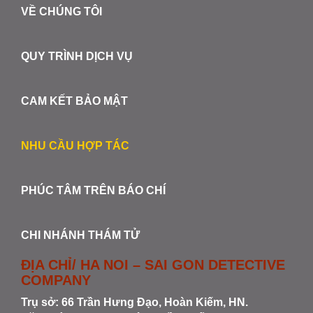
VỀ CHÚNG TÔI
QUY TRÌNH DỊCH VỤ
CAM KẾT BẢO MẬT
NHU CẦU HỢP TÁC
PHÚC TÂM TRÊN BÁO CHÍ
CHI NHÁNH THÁM TỬ
ĐỊA CHỈ/ HA NOI – SAI GON DETECTIVE
COMPANY
Trụ sở: 66 Trần Hưng Đạo, Hoàn Kiếm, HN.