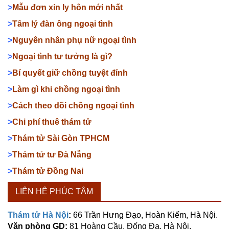
>
Mẫu đơn xin ly hôn mới nhất
>
Tâm lý đàn ông ngoại tình
>
Nguyên nhân phụ nữ ngoại tình
>
Ngoại tình tư tưởng là gì?
>
Bí quyết giữ chồng tuyệt đỉnh
>
Làm gì khi chồng ngoại tình
>
Cách theo dõi chồng ngoại tình
>
Chi phí thuê thám tử
>
Thám tử Sài Gòn TPHCM
>
Thám tử tư Đà Nẵng
>
Thám tử Đồng Nai
LIÊN HỆ PHÚC TÂM
Thám tử Hà Nội
:
66 Trần Hưng Đạo, Hoàn Kiếm, Hà Nội.
Văn phòng GD:
81 Hoàng Cầu, Đống Đa, Hà Nội.