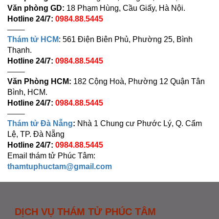
Văn phòng GD:
18 Phạm Hùng, Cầu Giấy, Hà Nội.
Hotline 24/7:
0984.88.5445
——–
Thám tử HCM
: 561 Điện Biên Phủ, Phường 25, Bình
Thạnh.
Hotline 24/7:
0984.88.5445
——–
Văn Phòng HCM:
182 Cộng Hoà, Phường 12 Quận Tân
Bình, HCM.
Hotline 24/7:
0984.88.5445
——–
Thám tử Đà Nẵng
:
Nhà 1 Chung cư Phước Lý, Q. Cẩm
Lệ, TP. Đà Nẵng
Hotline 24/7:
0984.88.5445
Email thám tử Phúc Tâm:
thamtuphuctam@gmail.com
DỊCH VỤ THÁM TỬ PHÚC TÂM