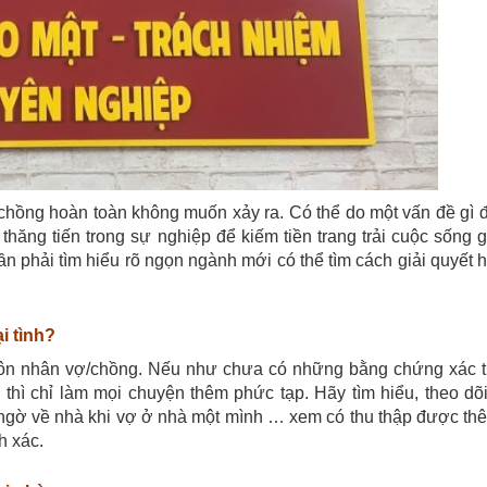
chồng hoàn toàn không muốn xảy ra. Có thể do một vấn đề gì 
hăng tiến trong sự nghiệp để kiếm tiền trang trải cuộc sống g
ần phải tìm hiểu rõ ngọn ngành mới có thể tìm cách giải quyết 
i tình?
hôn nhân vợ/chồng. Nếu như chưa có những bằng chứng xác 
thì chỉ làm mọi chuyện thêm phức tạp. Hãy tìm hiểu, theo d
 ngờ về nhà khi vợ ở nhà một mình … xem có thu thập được t
h xác.