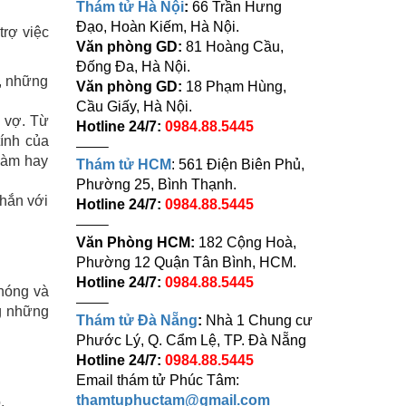
Thám tử Hà Nội
:
66 Trần Hưng
Đạo, Hoàn Kiếm, Hà Nội.
trợ việc
Văn phòng GD:
81 Hoàng Cầu,
Đống Đa, Hà Nội.
g, những
Văn phòng GD:
18 Phạm Hùng,
Cầu Giấy, Hà Nội.
a vợ. Từ
Hotline 24/7:
0984.88.5445
tính của
——–
 làm hay
Thám tử HCM
: 561 Điện Biên Phủ,
Phường 25, Bình Thạnh.
thắn với
Hotline 24/7:
0984.88.5445
——–
Văn Phòng HCM:
182 Cộng Hoà,
Phường 12 Quận Tân Bình, HCM.
Hotline 24/7:
0984.88.5445
chóng và
——–
ng những
Thám tử Đà Nẵng
:
Nhà 1 Chung cư
Phước Lý, Q. Cẩm Lệ, TP. Đà Nẵng
Hotline 24/7:
0984.88.5445
Email thám tử Phúc Tâm:
thamtuphuctam@gmail.com
.