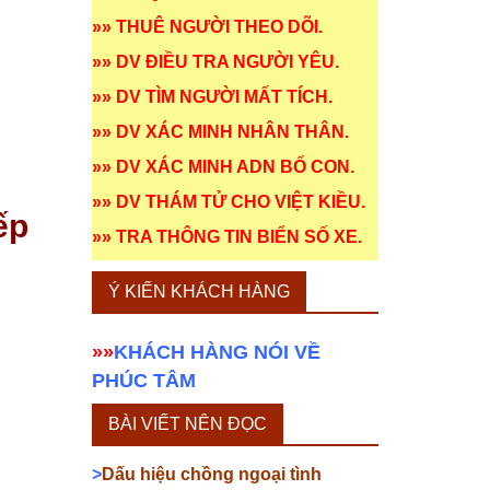
»»
THUÊ NGƯỜI THEO DÕI
.
»»
DV ĐIỀU TRA NGƯỜI YÊU
.
»»
DV TÌM NGƯỜI MẤT TÍCH
.
»»
DV XÁC MINH NHÂN THÂN
.
»»
DV XÁC MINH ADN BỐ CON
.
»»
DV THÁM TỬ CHO VIỆT KIỀU
.
ếp
»»
TRA THÔNG TIN BIỂN SỐ XE
.
Ý KIẾN KHÁCH HÀNG
»»
KHÁCH HÀNG NÓI VỀ
PHÚC TÂM
BÀI VIẾT NÊN ĐỌC
>
Dấu hiệu chồng ngoại tình