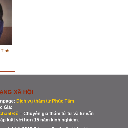
 Tình
ẠNG XÃ HỘI
npage:
Dịch vụ thám tử Phúc Tâm
c Giả:
chael Đỗ
– Chuyên gia thám tử tư và tư vấn
áp luật với hơn 15 năm kinh nghiệm.