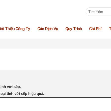
iới Thiệu Công Ty
Các Dịch Vụ
Quy Trình
Chi Phí
T
ình với sếp.
oại tình với sếp hiệu quả.