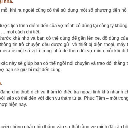
ại nhà.
 mỗi khi ra ngoài cũng có thể sử dụng một số phương tiện hỗ 
i được lịch trình điểm đến của vợ mình có đúng tại công ty khôn
… một cách chi tiết.
ch thước khá nhỏ và bạn có thể dùng để gắn lên xe, đồ dùng củ
hông tin trò chuyện đều được gửi về thiết bị điện thoại, máy 
era ở một số vị trí trong nhà để theo dõi vợ mình mỗi khi đi
xác này sẽ giúp bạn có thể ngồi nói chuyện và trao đổi thẳng 
 vợ bạn sẽ giữ bí mật đến cùng.
.
đang cho thuê dịch vụ thám tử điều tra ngoại tình khá nhanh 
với sếp có thể đến với dịch vụ thám tử tại Phúc Tâm – một tro
hợp hiện nay.
gười chồng phải nhìn thẳng vào sự thật rằng vợ mình đã cặp bồ