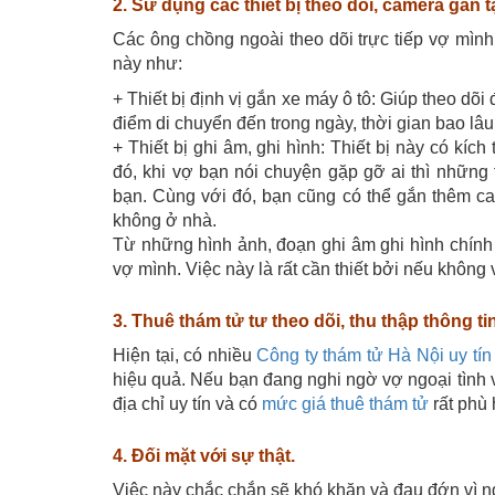
2. Sử dụng các thiết bị theo dõi, camera gắn t
Các ông chồng ngoài theo dõi trực tiếp vợ mình
này như:
+ Thiết bị định vị gắn xe máy ô tô: Giúp theo dõ
điểm di chuyển đến trong ngày, thời gian bao lâu 
+ Thiết bị ghi âm, ghi hình: Thiết bị này có kí
đó, khi vợ bạn nói chuyện gặp gỡ ai thì những t
bạn. Cùng với đó, bạn cũng có thể gắn thêm cam
không ở nhà.
Từ những hình ảnh, đoạn ghi âm ghi hình chính 
vợ mình. Việc này là rất cần thiết bởi nếu không
3. Thuê thám tử tư theo dõi, thu thập thông tin
Hiện tại, có nhiều
Công ty thám tử Hà Nội uy tín
hiệu quả. Nếu bạn đang nghi ngờ vợ ngoại tình 
địa chỉ uy tín và có
mức giá thuê thám tử
rất phù 
4. Đối mặt với sự thật.
Việc này chắc chắn sẽ khó khăn và đau đớn vì n