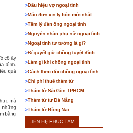
>
Dấu hiệu vợ ngoại tình
>
Mẫu đơn xin ly hôn mới nhất
>
Tâm lý đàn ông ngoại tình
>
Nguyên nhân phụ nữ ngoại tình
>
Ngoại tình tư tưởng là gì?
>
Bí quyết giữ chồng tuyệt đỉnh
đó cô ấy
>
Làm gì khi chồng ngoại tình
ia đình.
hiệu quả
>
Cách theo dõi chồng ngoại tình
>
Chi phí thuê thám tử
>
Thám tử Sài Gòn TPHCM
>
Thám tử tư Đà Nẵng
thực mà
õi những
>
Thám tử Đồng Nai
hêm bằng
LIÊN HỆ PHÚC TÂM