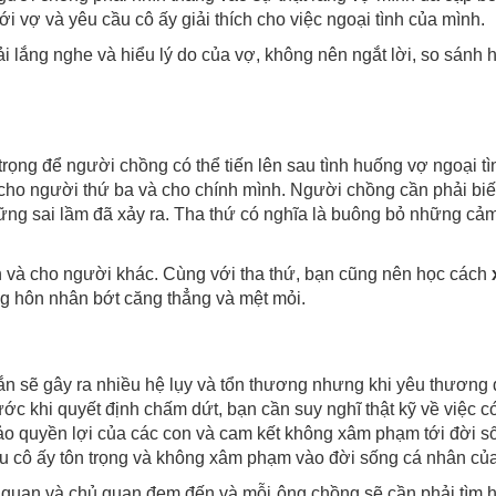
i vợ và yêu cầu cô ấy giải thích cho việc ngoại tình của mình.
i lắng nghe và hiểu lý do của vợ, không nên ngắt lời, so sánh 
ọng để người chồng có thể tiến lên sau tình huống vợ ngoại tì
cho người thứ ba và cho chính mình. Người chồng cần phải biế
hững sai lầm đã xảy ra. Tha thứ có nghĩa là buông bỏ những cả
h và cho người khác. Cùng với tha thứ, bạn cũng nên học cách
g hôn nhân bớt căng thẳng và mệt mỏi.
ắn sẽ gây ra nhiều hệ lụy và tổn thương nhưng khi yêu thương 
Trước khi quyết định chấm dứt, bạn cần suy nghĩ thật kỹ về việc c
ảo quyền lợi của các con và cam kết không xâm phạm tới đời s
ầu cô ấy tôn trọng và không xâm phạm vào đời sống cá nhân củ
 quan và chủ quan đem đến và mỗi ông chồng sẽ cần phải tìm h