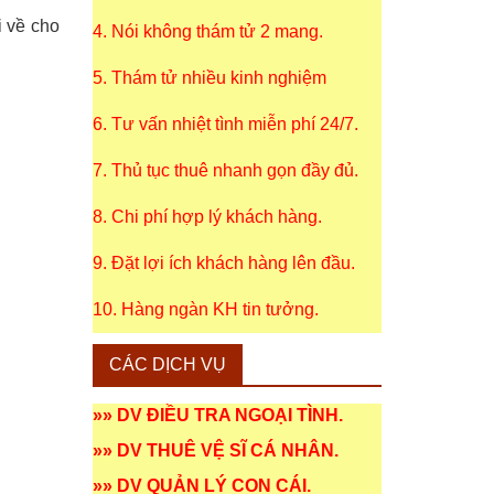
i về cho
4. Nói không thám tử 2 mang.
5. Thám tử nhiều kinh nghiệm
6. Tư vấn nhiệt tình miễn phí 24/7.
7. Thủ tục thuê nhanh gọn đầy đủ.
8. Chi phí hợp lý khách hàng.
9. Đặt lợi ích khách hàng lên đầu.
10. Hàng ngàn KH tin tưởng.
CÁC DỊCH VỤ
»»
DV ĐIỀU TRA NGOẠI TÌNH
.
»»
DV THUÊ VỆ SĨ CÁ NHÂN
.
»»
DV QUẢN LÝ CON CÁI
.