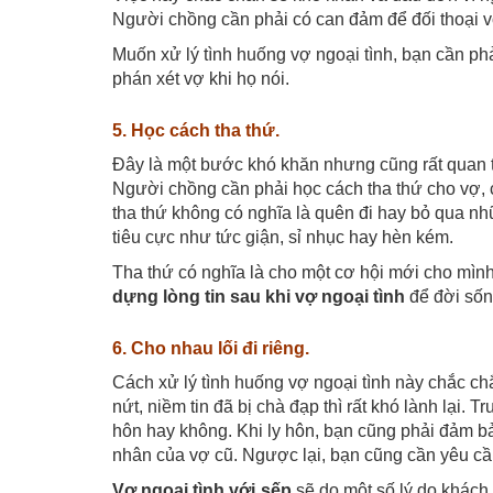
Người chồng cần phải có can đảm để đối thoại vớ
Muốn xử lý tình huống vợ ngoại tình, bạn cần phả
phán xét vợ khi họ nói.
5. Học cách tha thứ.
Đây là một bước khó khăn nhưng cũng rất quan tr
Người chồng cần phải học cách tha thứ cho vợ, 
tha thứ không có nghĩa là quên đi hay bỏ qua n
tiêu cực như tức giận, sỉ nhục hay hèn kém.
Tha thứ có nghĩa là cho một cơ hội mới cho mìn
dựng lòng tin sau khi vợ ngoại tình
để đời sốn
6. Cho nhau lối đi riêng.
Cách xử lý tình huống vợ ngoại tình này chắc ch
nứt, niềm tin đã bị chà đạp thì rất khó lành lại. 
hôn hay không. Khi ly hôn, bạn cũng phải đảm b
nhân của vợ cũ. Ngược lại, bạn cũng cần yêu c
Vợ ngoại tình với sếp
sẽ do một số lý do khách