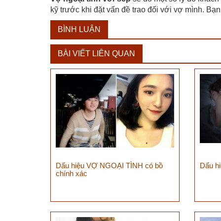
kỹ trước khi đặt vấn đề trao đổi với vợ mình. B
BÌNH LUẬN
BÀI VIẾT LIÊN QUAN
Dấu hiệu VỢ NGOẠI TÌNH có bồ
Dấu h
chính xác