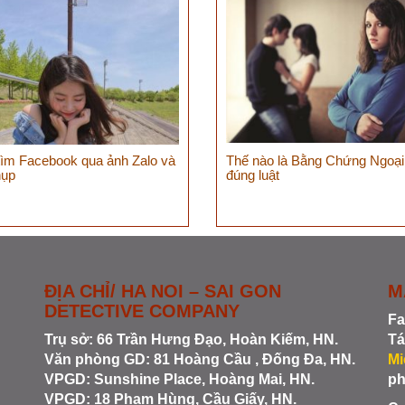
tìm Facebook qua ảnh Zalo và
Thế nào là Bằng Chứng Ngoại
hụp
đúng luật
ĐỊA CHỈ/ HA NOI – SAI GON
M
DETECTIVE COMPANY
Fa
Trụ sở: 66 Trần Hưng Đạo, Hoàn Kiếm, HN.
Tá
Văn phòng GD: 81 Hoàng Cầu , Đống Đa, HN.
Mi
VPGD: Sunshine Place, Hoàng Mai, HN.
ph
VPGD: 18 Phạm Hùng, Cầu Giấy, HN.