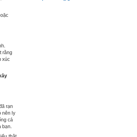
hoặc
nh.
t rằng
m xúc
xây
đã rạn
ó nên ly
ống cá
a bạn.
iểu thật