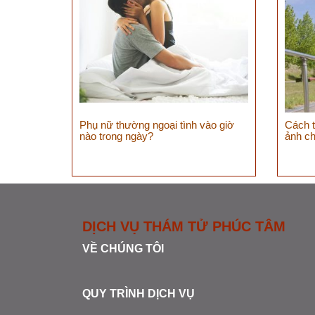
Phụ nữ thường ngoại tình vào giờ
Cách 
nào trong ngày?
ảnh c
DỊCH VỤ THÁM TỬ PHÚC TÂM
VỀ CHÚNG TÔI
QUY TRÌNH DỊCH VỤ