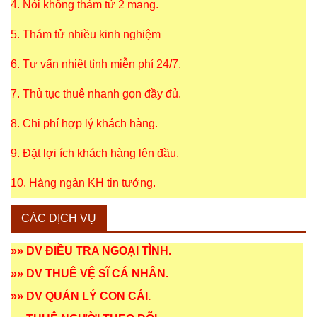
4. Nói không thám tử 2 mang.
5. Thám tử nhiều kinh nghiệm
6. Tư vấn nhiệt tình miễn phí 24/7.
7. Thủ tục thuê nhanh gọn đầy đủ.
8. Chi phí hợp lý khách hàng.
9. Đặt lợi ích khách hàng lên đầu.
10. Hàng ngàn KH tin tưởng.
CÁC DỊCH VỤ
»»
DV ĐIỀU TRA NGOẠI TÌNH
.
»»
DV THUÊ VỆ SĨ CÁ NHÂN
.
»»
DV QUẢN LÝ CON CÁI
.