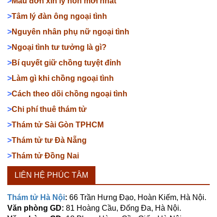
>
Mẫu đơn xin ly hôn mới nhất
>
Tâm lý đàn ông ngoại tình
>
Nguyên nhân phụ nữ ngoại tình
>
Ngoại tình tư tưởng là gì?
>
Bí quyết giữ chồng tuyệt đỉnh
>
Làm gì khi chồng ngoại tình
>
Cách theo dõi chồng ngoại tình
>
Chi phí thuê thám tử
>
Thám tử Sài Gòn TPHCM
>
Thám tử tư Đà Nẵng
>
Thám tử Đồng Nai
LIÊN HỆ PHÚC TÂM
Thám tử Hà Nội
:
66 Trần Hưng Đạo, Hoàn Kiếm, Hà Nội.
Văn phòng GD:
81 Hoàng Cầu, Đống Đa, Hà Nội.