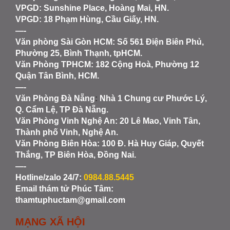
VPGD: Sunshine Place, Hoàng Mai, HN.
VPGD: 18 Phạm Hùng, Cầu Giấy, HN.
—-
Văn phòng Sài Gòn HCM
: Số 561 Điện Biên Phủ,
Phường 25, Bình Thạnh, tpHCM.
Văn Phòng TPHCM: 182 Cộng Hoà, Phường 12
Quận Tân Bình, HCM.
—-
Văn Phòng Đà Nẵng
:
Nhà 1 Chung cư Phước Lý,
Q. Cẩm Lệ, TP Đà Nẵng.
Văn Phòng Vinh Nghệ An
: 20 Lê Mao, Vinh Tân,
Thành phố Vinh, Nghệ An.
Văn Phòng Biên Hòa
: 100 Đ. Hà Huy Giáp, Quyết
Thắng, TP Biên Hòa, Đồng Nai.
—-
Hotline/zalo 24/7:
0984.88.5445
Email thám tử Phúc Tâm:
thamtuphuctam@gmail.com
MẠNG XÃ HỘI