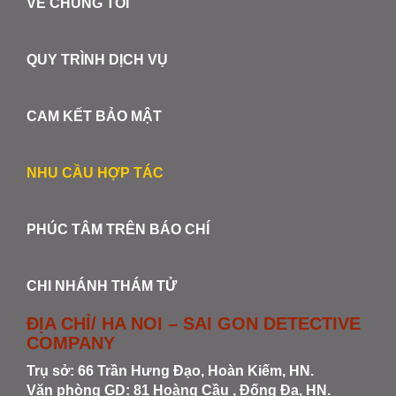
VỀ CHÚNG TÔI
QUY TRÌNH DỊCH VỤ
CAM KẾT BẢO MẬT
NHU CẦU HỢP TÁC
PHÚC TÂM TRÊN BÁO CHÍ
CHI NHÁNH THÁM TỬ
ĐỊA CHỈ/ HA NOI – SAI GON DETECTIVE
COMPANY
Trụ sở: 66 Trần Hưng Đạo, Hoàn Kiếm, HN.
Văn phòng GD: 81 Hoàng Cầu , Đống Đa, HN.