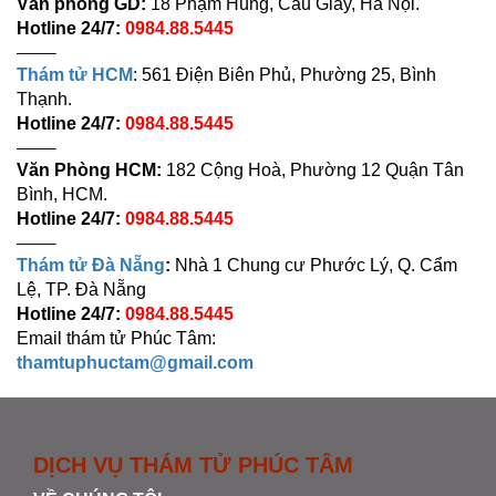
Văn phòng GD:
18 Phạm Hùng, Cầu Giấy, Hà Nội.
Hotline 24/7:
0984.88.5445
——–
Thám tử HCM
: 561 Điện Biên Phủ, Phường 25, Bình
Thạnh.
Hotline 24/7:
0984.88.5445
——–
Văn Phòng HCM:
182 Cộng Hoà, Phường 12 Quận Tân
Bình, HCM.
Hotline 24/7:
0984.88.5445
——–
Thám tử Đà Nẵng
:
Nhà 1 Chung cư Phước Lý, Q. Cẩm
Lệ, TP. Đà Nẵng
Hotline 24/7:
0984.88.5445
Email thám tử Phúc Tâm:
thamtuphuctam@gmail.com
DỊCH VỤ THÁM TỬ PHÚC TÂM