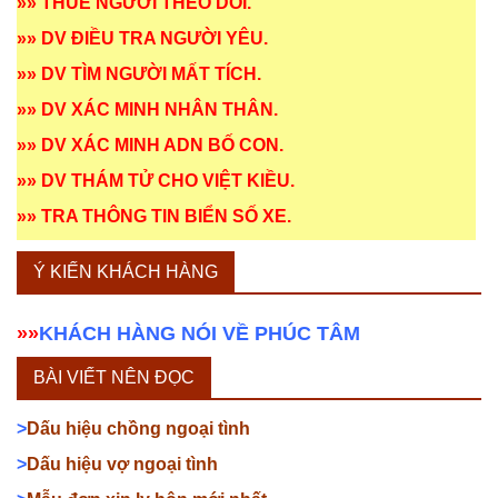
»»
THUÊ NGƯỜI THEO DÕI
.
»»
DV ĐIỀU TRA NGƯỜI YÊU
.
»»
DV TÌM NGƯỜI MẤT TÍCH
.
»»
DV XÁC MINH NHÂN THÂN
.
»»
DV XÁC MINH ADN BỐ CON
.
»»
DV THÁM TỬ CHO VIỆT KIỀU
.
»»
TRA THÔNG TIN BIỂN SỐ XE
.
Ý KIẾN KHÁCH HÀNG
»»
KHÁCH HÀNG NÓI VỀ PHÚC TÂM
BÀI VIẾT NÊN ĐỌC
>
Dấu hiệu chồng ngoại tình
>
Dấu hiệu vợ ngoại tình