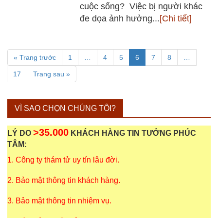
cuộc sống? Việc bị người khác
đe dọa ảnh hưởng...
[Chi tiết]
« Trang trước
1
…
4
5
6
7
8
…
17
Trang sau »
VÌ SAO CHỌN CHÚNG TÔI?
>35.000
LÝ DO
KHÁCH HÀNG TIN TƯỞNG PHÚC
TÂM:
1. Công ty thám tử uy tín lâu đời.
2. Bảo mật thông tin khách hàng.
3. Bảo mật thông tin nhiệm vụ.