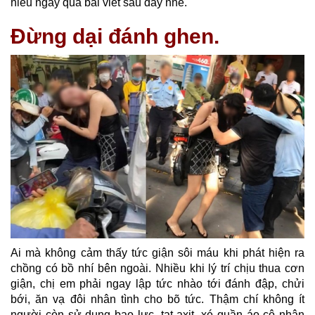
hiểu ngay qua bài viết sau đây nhé.
Đừng dại đánh ghen.
Ai mà không cảm thấy tức giận sôi máu khi phát hiện ra
chồng có bồ nhí bên ngoài. Nhiều khi lý trí chịu thua cơn
giận, chị em phải ngay lập tức nhào tới đánh đập, chửi
bới, ăn vạ đôi nhân tình cho bõ tức. Thậm chí không ít
người còn sử dụng bạo lực, tạt axit, xé quần áo cô nhân