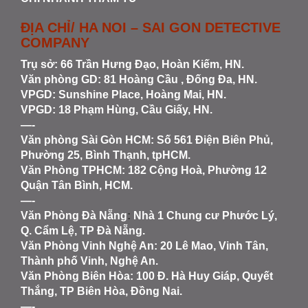
ĐỊA CHỈ/ HA NOI – SAI GON DETECTIVE
COMPANY
Trụ sở: 66 Trần Hưng Đạo, Hoàn Kiếm, HN.
Văn phòng GD: 81 Hoàng Cầu , Đống Đa, HN.
VPGD: Sunshine Place, Hoàng Mai, HN.
VPGD: 18 Phạm Hùng, Cầu Giấy, HN.
—-
Văn phòng Sài Gòn HCM
: Số 561 Điện Biên Phủ,
Phường 25, Bình Thạnh, tpHCM.
Văn Phòng TPHCM: 182 Cộng Hoà, Phường 12
Quận Tân Bình, HCM.
—-
Văn Phòng Đà Nẵng
:
Nhà 1 Chung cư Phước Lý,
Q. Cẩm Lệ, TP Đà Nẵng.
Văn Phòng Vinh Nghệ An
: 20 Lê Mao, Vinh Tân,
Thành phố Vinh, Nghệ An.
Văn Phòng Biên Hòa
: 100 Đ. Hà Huy Giáp, Quyết
Thắng, TP Biên Hòa, Đồng Nai.
—-