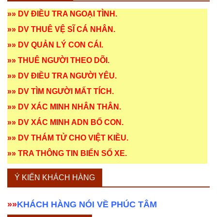
»»
DV ĐIỀU TRA NGOẠI TÌNH
.
»»
DV THUÊ VỆ SĨ CÁ NHÂN
.
»»
DV QUẢN LÝ CON CÁI
.
»»
THUÊ NGƯỜI THEO DÕI
.
»»
DV ĐIỀU TRA NGƯỜI YÊU
.
»»
DV TÌM NGƯỜI MẤT TÍCH
.
»»
DV XÁC MINH NHÂN THÂN
.
»»
DV XÁC MINH ADN BỐ CON
.
»»
DV THÁM TỬ CHO VIỆT KIỀU
.
»»
TRA THÔNG TIN BIỂN SỐ XE
.
Ý KIẾN KHÁCH HÀNG
»»
KHÁCH HÀNG NÓI VỀ PHÚC TÂM