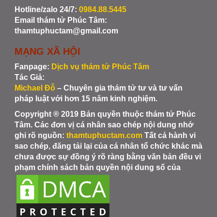
Hotline/zalo 24/7:
0984.88.5445
Email thám tử Phúc Tâm:
thamtuphuctam@gmail.com
MẠNG XÃ HỘI
Fanpage:
Dịch vụ thám tử Phúc Tâm
Tác Giả:
Michael Đỗ
– Chuyên gia thám tử tư và tư vấn
pháp luật với hơn 15 năm kinh nghiệm.
Copyright ® 2019 Bản quyền thuộc thám tử Phúc
Tâm. Các đơn vị cá nhân sao chép nội dung nhớ
ghi rõ nguồn:
thamtuphuctam.com
Tất cả hành vi
sao chép, đăng tải lại của cá nhân tổ chức khác mà
chưa được sự đồng ý rõ ràng bằng văn bản đều vi
phạm chính sách bản quyền nội dung số của