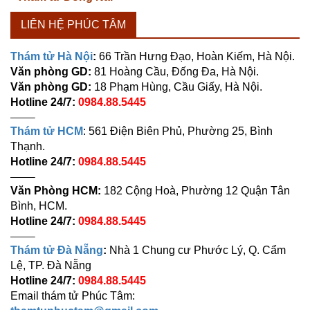
LIÊN HỆ PHÚC TÂM
Thám tử Hà Nội
:
66 Trần Hưng Đạo, Hoàn Kiếm, Hà Nội.
Văn phòng GD:
81 Hoàng Cầu, Đống Đa, Hà Nội.
Văn phòng GD:
18 Phạm Hùng, Cầu Giấy, Hà Nội.
Hotline 24/7:
0984.88.5445
——–
Thám tử HCM
: 561 Điện Biên Phủ, Phường 25, Bình
Thạnh.
Hotline 24/7:
0984.88.5445
——–
Văn Phòng HCM:
182 Cộng Hoà, Phường 12 Quận Tân
Bình, HCM.
Hotline 24/7:
0984.88.5445
——–
Thám tử Đà Nẵng
:
Nhà 1 Chung cư Phước Lý, Q. Cẩm
Lệ, TP. Đà Nẵng
Hotline 24/7:
0984.88.5445
Email thám tử Phúc Tâm: