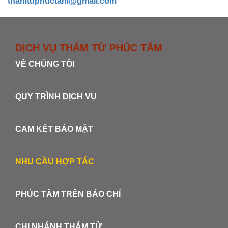
thamtuphuctam@gmail.com
DỊCH VỤ THÁM TỬ PHÚC TÂM
VỀ CHÚNG TÔI
QUY TRÌNH DỊCH VỤ
CAM KẾT BẢO MẬT
NHU CẦU HỢP TÁC
PHÚC TÂM TRÊN BÁO CHÍ
CHI NHÁNH THÁM TỬ