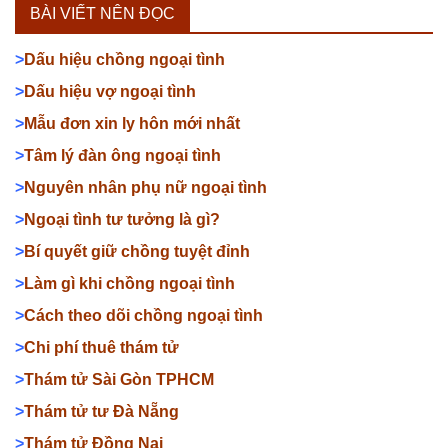
BÀI VIẾT NÊN ĐỌC
>
Dấu hiệu chồng ngoại tình
>
Dấu hiệu vợ ngoại tình
>
Mẫu đơn xin ly hôn mới nhất
>
Tâm lý đàn ông ngoại tình
>
Nguyên nhân phụ nữ ngoại tình
>
Ngoại tình tư tưởng là gì?
>
Bí quyết giữ chồng tuyệt đỉnh
>
Làm gì khi chồng ngoại tình
>
Cách theo dõi chồng ngoại tình
>
Chi phí thuê thám tử
>
Thám tử Sài Gòn TPHCM
>
Thám tử tư Đà Nẵng
>
Thám tử Đồng Nai