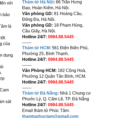
Thám tử Hà Nội
:
66 Trần Hưng
đến với
Đạo, Hoàn Kiếm, Hà Nội.
Văn phòng GD:
81 Hoàng Cầu,
m bảo
Đống Đa, Hà Nội.
Văn phòng GD:
18 Phạm Hùng,
Tâm là
Cầu Giấy, Hà Nội.
Hotline 24/7:
0984.88.5445
tốt
——–
ng của
Thám tử HCM
: 561 Điện Biên Phủ,
Phường 25, Bình Thạnh.
ển dụng
Hotline 24/7:
0984.88.5445
——–
ói
Văn Phòng HCM:
182 Cộng Hoà,
.
Phường 12 Quận Tân Bình, HCM.
hợp
Hotline 24/7:
0984.88.5445
——–
. Cam
Thám tử Đà Nẵng
:
Nhà 1 Chung cư
Phước Lý, Q. Cẩm Lệ, TP. Đà Nẵng
ám sát
Hotline 24/7:
0984.88.5445
Email thám tử Phúc Tâm:
thamtuphuctam@gmail.com