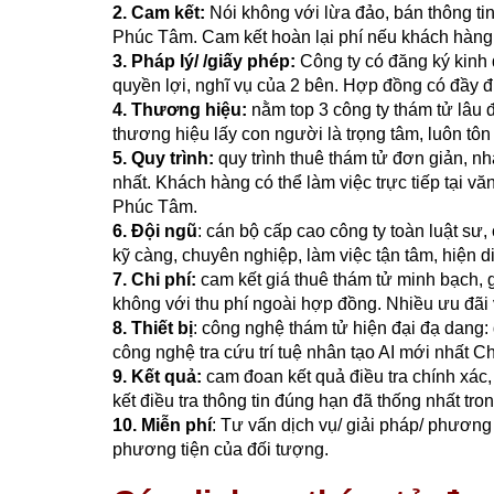
2.
Cam kết:
Nói không với lừa đảo, bán thông tin
Phúc Tâm. Cam kết hoàn lại phí nếu khách hàng 
3. Pháp lý/ /giấy phép:
Công ty có đăng ký kinh
quyền lợi, nghĩ vụ của 2 bên. Hợp đồng có đầy đ
4.
Thương hiệu:
nằm top 3 công ty thám tử lâu 
thương hiệu lấy con người là trọng tâm, luôn tô
5.
Quy trình:
quy trình thuê thám tử đơn giản, n
nhất. Khách hàng có thể làm việc trực tiếp tại 
Phúc Tâm.
6. Đội ngũ
: cán bộ cấp cao công ty toàn luật s
kỹ càng, chuyên nghiệp, làm việc tận tâm, hiện d
7. Chi phí:
cam kết giá thuê thám tử minh bạch, gi
không với thu phí ngoài hợp đồng. Nhiều ưu đãi 
8. Thiết bị
: công nghệ thám tử hiện đại đạ dang:
công nghệ tra cứu trí tuệ nhân tạo AI mới nhấ
9. Kết quả:
cam đoan kết quả điều tra chính xác
kết điều tra thông tin đúng hạn đã thống nhất tr
10. Miễn phí
: Tư vấn dịch vụ/ giải pháp/ phương 
phương tiện của đối tượng.