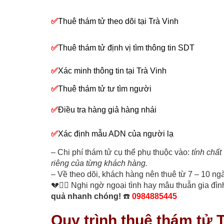
✅
Thuê thám tử theo dõi tại Trà Vinh
✅
Thuê thám tử định vị tìm thông tin SDT
✅
Xác minh thông tin tại Trà Vinh
✅
Thuê thám tử tư tìm người
✅
Điều tra hàng giả hàng nhái
✅
Xác định mẫu ADN của người lạ
– Chi phí thám tử cụ thể phụ thuộc vào:
tính chất 
riêng của từng khách hàng.
– Về theo dõi, khách hàng nên thuê từ 7 – 10 ngà
💔🕵️‍♂️ Nghi ngờ ngoại tình hay mâu thuẫn gia đì
quả nhanh chóng!
☎️
0984885445
Quy trình thuê thám tử 