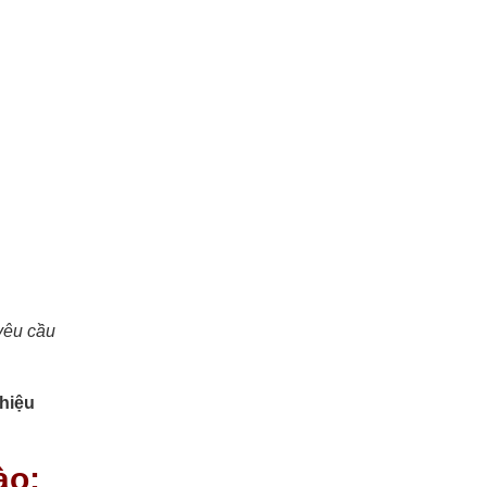
 yêu cầu
 hiệu
ào: