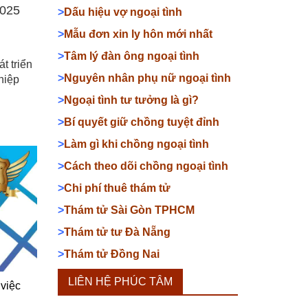
2025
>
Dấu hiệu vợ ngoại tình
>
Mẫu đơn xin ly hôn mới nhất
>
Tâm lý đàn ông ngoại tình
t triển
>
Nguyên nhân phụ nữ ngoại tình
hiệp
>
Ngoại tình tư tưởng là gì?
>
Bí quyết giữ chồng tuyệt đỉnh
>
Làm gì khi chồng ngoại tình
>
Cách theo dõi chồng ngoại tình
>
Chi phí thuê thám tử
>
Thám tử Sài Gòn TPHCM
>
Thám tử tư Đà Nẵng
>
Thám tử Đồng Nai
LIÊN HỆ PHÚC TÂM
 việc