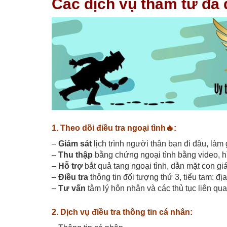
Các dịch vụ thám tử đa d
1. Theo dõi điều tra ngoại tình
🔥
:
–
Giám sát
lịch trình người thân bạn đi đâu, làm 
–
Thu thập
bằng chứng ngoại tình bằng video, hì
–
Hỗ trợ
bắt quả tang ngoại tình, dằn mặt con gi
–
Điều tra
thông tin đối tượng thứ 3, tiểu tam: địa
–
Tư vấn
tâm lý hôn nhân và các thủ tục liên quan
2. Dịch vụ điều tra thông tin cá nhân: