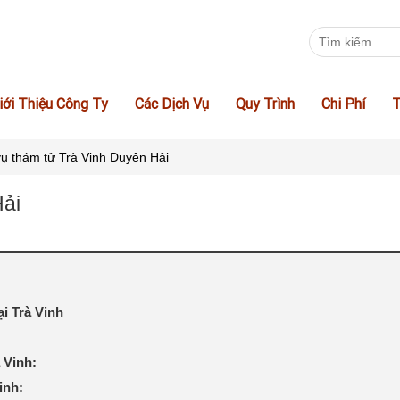
iới Thiệu Công Ty
Các Dịch Vụ
Quy Trình
Chi Phí
T
vụ thám tử Trà Vinh Duyên Hải
Hải
i Trà Vinh
 Vinh:
inh: