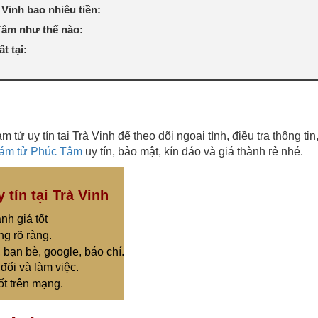
Vinh bao nhiêu tiền:
 Tâm như thế nào:
t tại:
tử uy tín tại Trà Vinh để theo dõi ngoại tình, điều tra thông tin,
hám tử Phúc Tâm
uy tín, bảo mật, kín đáo và giá thành rẻ nhé.
tín tại Trà Vinh
nh giá tốt
ng rõ ràng.
 bạn bè, google, báo chí.
đổi và làm việc.
ốt trên mạng.