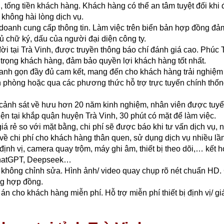
, tống tiền khách hàng. Khách hàng có thể an tâm tuyệt đối khi 
không hài lòng dịch vụ.
 doanh cung cấp thông tin. Làm việc trên biển bản hợp đồng đả
ủ chữ ký, dấu của người đại diện công ty.
đời tại Trà Vinh, được truyền thông báo chí đánh giá cao. Phúc 
n trọng khách hàng, đảm bảo quyền lợi khách hàng tốt nhất.
hanh gọn đầy đủ cam kết, mang đến cho khách hàng trải nghiệm 
văn phòng hoặc qua các phương thức hỗ trợ trực tuyến chính thố
ư, cảnh sát về hưu hơn 20 năm kinh nghiệm, nhân viên được tuy
iện tại khắp quận huyện Trà Vinh, 30 phút có mặt để làm việc.
á rẻ so với mặt bằng, chi phí sẽ được báo khi tư vấn dịch vụ, n
về chi phí cho khách hàng thân quen, sử dụng dịch vụ nhiều lần
định vị, camera quay trộm, máy ghi âm, thiết bị theo dõi,… kết 
t ChatGPT, Deepseek…
, không chỉnh sửa. Hình ảnh/ video quay chụp rõ nét chuẩn HD
ong hợp đồng.
án cho khách hàng miễn phí. Hỗ trợ miễn phí thiết bị định vị/ gi