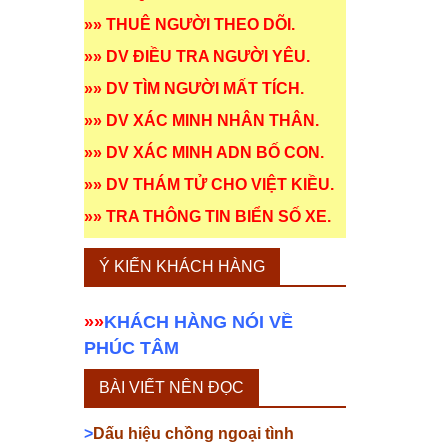
»»
THUÊ NGƯỜI THEO DÕI
.
»»
DV ĐIỀU TRA NGƯỜI YÊU
.
»»
DV TÌM NGƯỜI MẤT TÍCH
.
»»
DV XÁC MINH NHÂN THÂN
.
»»
DV XÁC MINH ADN BỐ CON
.
»»
DV THÁM TỬ CHO VIỆT KIỀU
.
»»
TRA THÔNG TIN BIỂN SỐ XE
.
Ý KIẾN KHÁCH HÀNG
»»
KHÁCH HÀNG NÓI VỀ
PHÚC TÂM
BÀI VIẾT NÊN ĐỌC
>
Dấu hiệu chồng ngoại tình