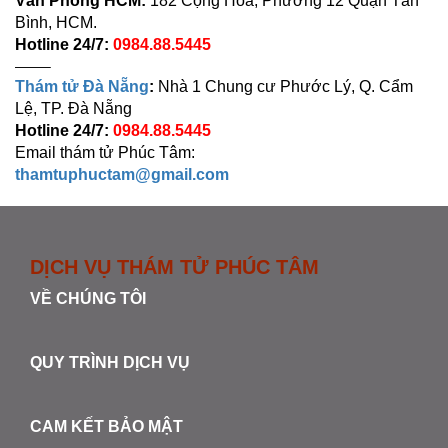
Văn Phòng HCM:
182 Cộng Hoà, Phường 12 Quận Tân
Bình, HCM.
Hotline 24/7:
0984.88.5445
——–
Thám tử Đà Nẵng
:
Nhà 1 Chung cư Phước Lý, Q. Cẩm
Lệ, TP. Đà Nẵng
Hotline 24/7:
0984.88.5445
Email thám tử Phúc Tâm:
thamtuphuctam@gmail.com
DỊCH VỤ THÁM TỬ PHÚC TÂM
VỀ CHÚNG TÔI
QUY TRÌNH DỊCH VỤ
CAM KẾT BẢO MẬT