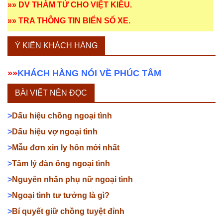
»»
DV THÁM TỬ CHO VIỆT KIỀU
.
»»
TRA THÔNG TIN BIỂN SỐ XE
.
Ý KIẾN KHÁCH HÀNG
»»
KHÁCH HÀNG NÓI VỀ PHÚC TÂM
BÀI VIẾT NÊN ĐỌC
>
Dấu hiệu chồng ngoại tình
>
Dấu hiệu vợ ngoại tình
>
Mẫu đơn xin ly hôn mới nhất
>
Tâm lý đàn ông ngoại tình
>
Nguyên nhân phụ nữ ngoại tình
>
Ngoại tình tư tưởng là gì?
>
Bí quyết giữ chồng tuyệt đỉnh