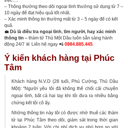
việc….
– Thông thường theo dõi ngoại tình thường sử dụng từ 7 –
10 ngày để đạt hiệu quả tốt nhất.
– Xác minh thông tin thường mất từ 3 – 5 ngày để có kết
quả.
💼
Dù là điều tra ngoại tình, tìm người, hay xác minh
thông tin –
thám tử Thủ Một Dầu luôn sẵn sàng hành
động 24/7 🚨 Liên hệ ngay 📲
0984.885.445
.
Ý kiến khách hàng tại Phúc
Tâm
Khách hàng N.V.D (28 tuổi, Phú Cường, Thủ Dầu
Một): “Người yêu tôi đã không thể chối cãi chuyện
ngoại tình, bắt cá hai tay khi tôi đưa ra nhiều bằng
chứng kết tội cô ấy.
Những thông tin này tôi có được nhờ thuê các thám
tử tại Phúc Tâm theo dõi, giám sát trong thời gian
khoảng 2 tuần. Với chi phí dịch vụ phù hợp so với