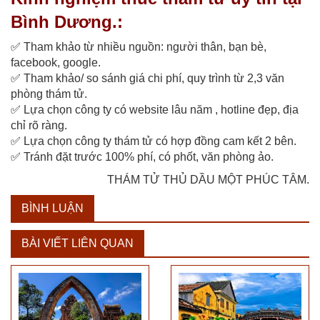
Bình Dương.:
✅
Tham khảo từ nhiều nguồn: người thân, bạn bè,
facebook, google.
✅
Tham khảo/ so sánh giá chi phí, quy trình từ 2,3 văn
phòng thám tử.
✅
Lựa chọn công ty có website lâu năm , hotline đẹp, địa
chỉ rõ ràng.
✅
Lựa chọn công ty thám tử có hợp đồng cam kết 2 bên.
✅
Tránh đặt trước 100% phí, có phốt, văn phòng ảo.
THÁM TỬ THỦ DẦU MỘT PHÚC TÂM.
BÌNH LUẬN
BÀI VIẾT LIÊN QUAN