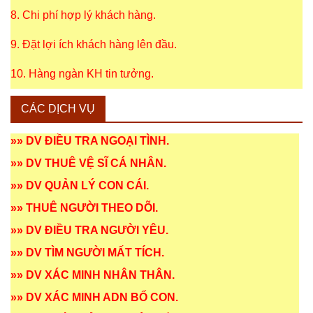
8. Chi phí hợp lý khách hàng.
9. Đặt lợi ích khách hàng lên đầu.
10. Hàng ngàn KH tin tưởng.
CÁC DỊCH VỤ
»»
DV ĐIỀU TRA NGOẠI TÌNH
.
»»
DV THUÊ VỆ SĨ CÁ NHÂN
.
»»
DV QUẢN LÝ CON CÁI
.
»»
THUÊ NGƯỜI THEO DÕI
.
»»
DV ĐIỀU TRA NGƯỜI YÊU
.
»»
DV TÌM NGƯỜI MẤT TÍCH
.
»»
DV XÁC MINH NHÂN THÂN
.
»»
DV XÁC MINH ADN BỐ CON
.