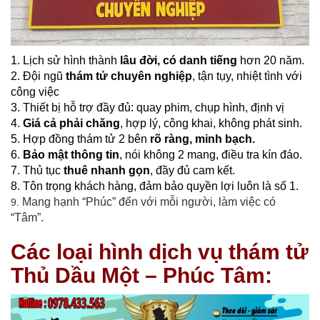
1. Lịch sử hình thành
lâu đời, có danh tiếng
hơn 20 năm.
2. Đội ngũ
thám tử chuyên nghiệp
, tận tụy, nhiệt tình với
công việc
3. Thiết bị hỗ trợ đầy đủ: quay phim, chụp hình, định vị
4.
Giá cả phải chăng
, hợp lý, công khai, không phát sinh.
5. Hợp đồng thám tử 2 bên
rõ ràng, minh bạch.
6.
Bảo mật thông tin
, nói không 2 mang, điều tra kín đáo.
7. Thủ tục
thuê nhanh gọn
, đầy đủ cam kết.
8. Tôn trọng khách hàng, đảm bảo quyền lợi luôn là số 1.
Mang hạnh “Phúc” đến với mỗi người, làm việc có
9.
“Tâm”.
Các loại hình dịch vụ thám tử
Thủ Dầu Một – Phúc Tâm: