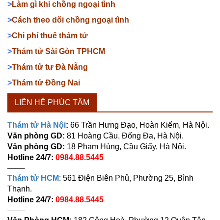
>
Làm gì khi chồng ngoại tình
>
Cách theo dõi chồng ngoại tình
>
Chi phí thuê thám tử
>
Thám tử Sài Gòn TPHCM
>
Thám tử tư Đà Nẵng
>
Thám tử Đồng Nai
LIÊN HỆ PHÚC TÂM
Thám tử Hà Nội
:
66 Trần Hưng Đạo, Hoàn Kiếm, Hà Nội.
Văn phòng GD:
81 Hoàng Cầu, Đống Đa, Hà Nội.
Văn phòng GD:
18 Phạm Hùng, Cầu Giấy, Hà Nội.
Hotline 24/7:
0984.88.5445
——–
Thám tử HCM
: 561 Điện Biên Phủ, Phường 25, Bình
Thạnh.
Hotline 24/7:
0984.88.5445
——–