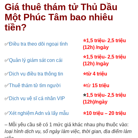
Giá thuê thám tử Thủ Dầu
Một Phúc Tâm bao nhiêu
tiền?
⭐
1,5 triệu- 2,5 triệu
✅
Điều tra theo dõi ngoại tình
(12h) /ngày
⭐1,5 triệu- 2,5 triệu
✅
Quản lý giám sát con cái
(12h) /ngày
✅
Dịch vụ điều tra thông tin
⭐từ 4 triệu
✅
Thuê thám tử tìm người
⭐
từ
15 triệu
⭐
1,5 triệu- 2,5 triệu
✅
Dịch vụ vệ sĩ cá nhân VIP
(12h)/ngày
✅
Xét nghiệm Adn và lấy mẫu
⭐
10 triệu – 20 triệu
– Mỗi yêu cầu sẽ có 1 mức giá khác nhau phụ thuộc vào:
loại hình dịch vụ, số ngày làm việc, thời gian, địa điểm làm