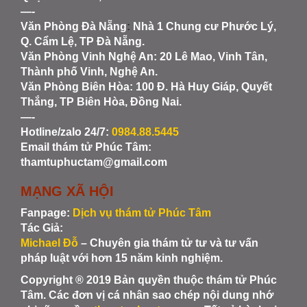
—-
Văn Phòng Đà Nẵng
:
Nhà 1 Chung cư Phước Lý,
Q. Cẩm Lệ, TP Đà Nẵng.
Văn Phòng Vinh Nghệ An
: 20 Lê Mao, Vinh Tân,
Thành phố Vinh, Nghệ An.
Văn Phòng Biên Hòa
: 100 Đ. Hà Huy Giáp, Quyết
Thắng, TP Biên Hòa, Đồng Nai.
—-
Hotline/zalo 24/7:
0984.88.5445
Email thám tử Phúc Tâm:
thamtuphuctam@gmail.com
MẠNG XÃ HỘI
Fanpage:
Dịch vụ thám tử Phúc Tâm
Tác Giả:
Michael Đỗ
– Chuyên gia thám tử tư và tư vấn
pháp luật với hơn 15 năm kinh nghiệm.
Copyright ® 2019 Bản quyền thuộc thám tử Phúc
Tâm. Các đơn vị cá nhân sao chép nội dung nhớ