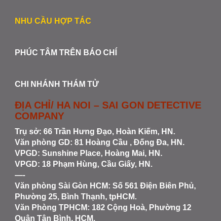
NHU CẦU HỢP TÁC
PHÚC TÂM TRÊN BÁO CHÍ
CHI NHÁNH THÁM TỬ
ĐỊA CHỈ/ HA NOI – SAI GON DETECTIVE
COMPANY
Trụ sở: 66 Trần Hưng Đạo, Hoàn Kiếm, HN.
Văn phòng GD: 81 Hoàng Cầu , Đống Đa, HN.
VPGD: Sunshine Place, Hoàng Mai, HN.
VPGD: 18 Phạm Hùng, Cầu Giấy, HN.
—-
Văn phòng Sài Gòn HCM
: Số 561 Điện Biên Phủ,
Phường 25, Bình Thạnh, tpHCM.
Văn Phòng TPHCM: 182 Cộng Hoà, Phường 12
Quận Tân Bình, HCM.