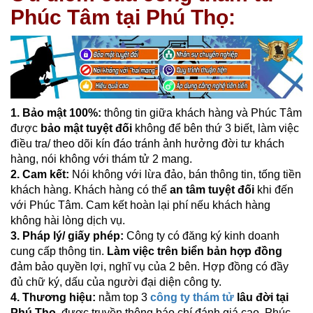
Phúc Tâm tại Phú Thọ:
1. Bảo mật 100%:
thông tin giữa khách hàng và Phúc Tâm
được
bảo mật tuyệt đối
không để bên thứ 3 biết, làm việc
điều tra/ theo dõi kín đáo tránh ảnh hưởng đời tư khách
hàng, nói không với thám tử 2 mang.
2.
Cam kết:
Nói không với lừa đảo, bán thông tin, tống tiền
khách hàng. Khách hàng có thể
an tâm tuyệt đối
khi đến
với Phúc Tâm. Cam kết hoàn lại phí nếu khách hàng
không hài lòng dịch vụ.
3. Pháp lý/ giấy phép:
Công ty có đăng ký kinh doanh
cung cấp thông tin.
Làm việc trên biển bản hợp đồng
đảm bảo quyền lợi, nghĩ vụ của 2 bên. Hợp đồng có đầy
đủ chữ ký, dấu của người đại diện công ty.
4.
Thương hiệu:
nằm top 3
công ty thám tử
lâu đời tại
Phú Thọ
, được truyền thông báo chí đánh giá cao. Phúc