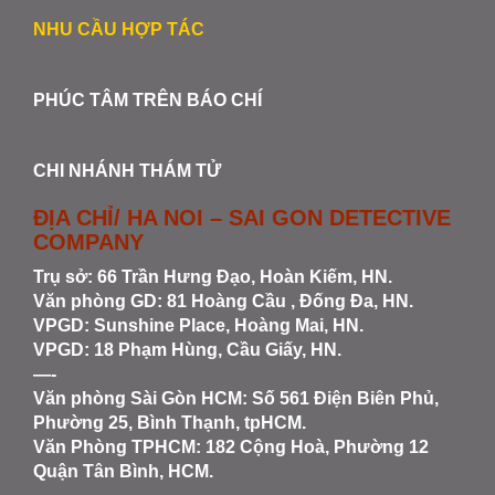
NHU CẦU HỢP TÁC
PHÚC TÂM TRÊN BÁO CHÍ
CHI NHÁNH THÁM TỬ
ĐỊA CHỈ/ HA NOI – SAI GON DETECTIVE
COMPANY
Trụ sở: 66 Trần Hưng Đạo, Hoàn Kiếm, HN.
Văn phòng GD: 81 Hoàng Cầu , Đống Đa, HN.
VPGD: Sunshine Place, Hoàng Mai, HN.
VPGD: 18 Phạm Hùng, Cầu Giấy, HN.
—-
Văn phòng Sài Gòn HCM
: Số 561 Điện Biên Phủ,
Phường 25, Bình Thạnh, tpHCM.
Văn Phòng TPHCM: 182 Cộng Hoà, Phường 12
Quận Tân Bình, HCM.