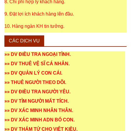
8. Chi phí hợp lý khách hàng.
9. Đặt lợi ích khách hàng lên đầu.
10. Hàng ngàn KH tin tưởng.
CÁC DỊCH VỤ
»»
DV ĐIỀU TRA NGOẠI TÌNH
.
»»
DV THUÊ VỆ SĨ CÁ NHÂN
.
»»
DV QUẢN LÝ CON CÁI
.
»»
THUÊ NGƯỜI THEO DÕI
.
»»
DV ĐIỀU TRA NGƯỜI YÊU
.
»»
DV TÌM NGƯỜI MẤT TÍCH
.
»»
DV XÁC MINH NHÂN THÂN
.
»»
DV XÁC MINH ADN BỐ CON
.
»»
DV THÁM TỬ CHO VIỆT KIỀU
.