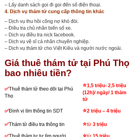
– Lấy danh sách gọi đi gọi đến số điện thoại.
4. Dịch vụ thám tử cung cấp thông tin khác
– Dịch vụ thu hồi công nợ khó đòi.
– Điều tra chủ nhân biển số xe.
– Dịch vụ điều tra nick facebook.
– Dịch vụ vệ sĩ cá nhân chuyên nghiệp.
– Dịch vụ thám tử cho Việt Kiều và người nước ngoài.
Giá thuê thám tử tại Phú Thọ
bao nhiêu tiền?
⭐
1,5 triệu- 2,5 triệu
✅
Thuê thám tử theo dõi tại Phú
(12h)/ ngày/ 1 thám
Thọ
tử
⭐
✅
Định vị tìm thông tin SDT
2 triệu – 4 triệu
⭐
✅
Thám tử điều tra thông tin
từ
3 triệu
⭐
✅
Thuê thám tư tư tìm người
từ
15 triệu