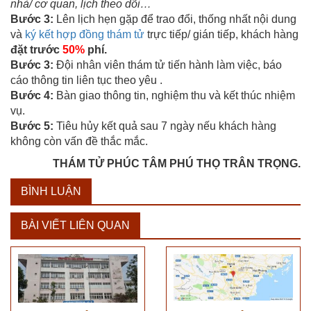
nhà/ cơ quan, lịch theo dõi…
Bước 3:
Lên lịch hẹn gặp để trao đổi, thống nhất nội dung
và
ký kết hợp đồng thám tử
trực tiếp/ gián tiếp, khách hàng
đặt trước
50%
phí.
Bước 3:
Đội nhân viên thám tử tiến hành làm việc, báo
cáo thông tin liên tục theo yêu .
Bước 4:
Bàn giao thông tin, nghiệm thu và kết thúc nhiệm
vụ.
Bước 5:
Tiêu hủy kết quả sau 7 ngày nếu khách hàng
không còn vấn đề thắc mắc.
THÁM TỬ PHÚC TÂM PHÚ THỌ TRÂN TRỌNG.
BÌNH LUẬN
BÀI VIẾT LIÊN QUAN