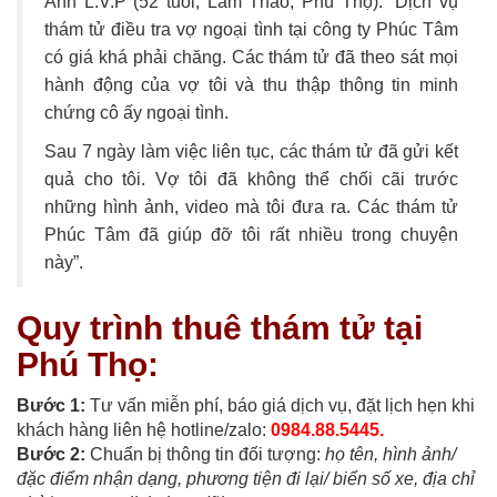
Anh L.V.P (52 tuổi, Lâm Thao, Phú Thọ): “Dịch vụ
thám tử điều tra vợ ngoại tình tại công ty Phúc Tâm
có giá khá phải chăng. Các thám tử đã theo sát mọi
hành động của vợ tôi và thu thập thông tin minh
chứng cô ấy ngoại tình.
Sau 7 ngày làm việc liên tục, các thám tử đã gửi kết
quả cho tôi. Vợ tôi đã không thể chối cãi trước
những hình ảnh, video mà tôi đưa ra. Các thám tử
Phúc Tâm đã giúp đỡ tôi rất nhiều trong chuyện
này”.
Quy trình thuê thám tử tại
Phú Thọ:
Bước 1:
Tư vấn miễn phí, báo giá dịch vụ, đặt lịch hẹn khi
khách hàng liên hệ hotline/zalo:
0984.88.5445.
Bước 2:
Chuẩn bị thông tin đối tượng:
họ tên, hình ảnh/
đặc điểm nhận dạng, phương tiện đi lại/ biển số xe, địa chỉ