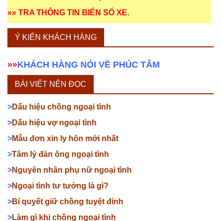
»»
TRA THÔNG TIN BIỂN SỐ XE
.
Ý KIẾN KHÁCH HÀNG
»»
KHÁCH HÀNG NÓI VỀ PHÚC TÂM
BÀI VIẾT NÊN ĐỌC
>
Dấu hiệu chồng ngoại tình
>
Dấu hiệu vợ ngoại tình
>
Mẫu đơn xin ly hôn mới nhất
>
Tâm lý đàn ông ngoại tình
>
Nguyên nhân phụ nữ ngoại tình
>
Ngoại tình tư tưởng là gì?
>
Bí quyết giữ chồng tuyệt đỉnh
>
Làm gì khi chồng ngoại tình