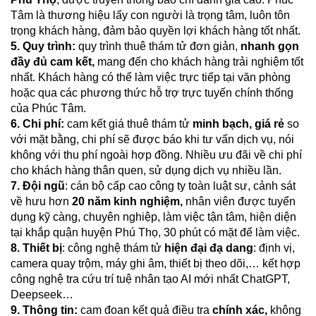
Tâm là thương hiệu lấy con người là trọng tâm, luôn tôn
trọng khách hàng, đảm bảo quyền lợi khách hàng tốt nhất.
5.
Quy trình:
quy trình thuê thám tử đơn giản,
nhanh gọn
đầy đủ cam kết,
mang đến cho khách hàng trải nghiệm tốt
nhất. Khách hàng có thể làm việc trực tiếp tại văn phòng
hoặc qua các phương thức hỗ trợ trực tuyến chính thống
của Phúc Tâm.
6. Chi phí:
cam kết giá thuê thám tử
minh bạch, giá rẻ
so
với mặt bằng, chi phí sẽ được báo khi tư vấn dịch vụ, nói
không với thu phí ngoài hợp đồng. Nhiều ưu đãi về chi phí
cho khách hàng thân quen, sử dụng dịch vụ nhiều lần.
7. Đội ngũ
: cán bộ cấp cao công ty toàn luật sư, cảnh sát
về hưu hơn
20 năm kinh nghiệm,
nhân viên được tuyển
dụng kỹ càng, chuyên nghiệp, làm việc tận tâm, hiện diện
tại khắp quận huyện Phú Thọ, 30 phút có mặt để làm việc.
8. Thiết bị
: công nghệ thám tử
hiện đại đạ dang
:
định vị,
camera quay trộm, máy ghi âm, thiết bị theo dõi,… kết hợp
công nghệ tra cứu trí tuệ nhân tạo AI mới nhất ChatGPT,
Deepseek…
9. Thông tin:
cam đoan kết quả điều tra
chính xác,
không