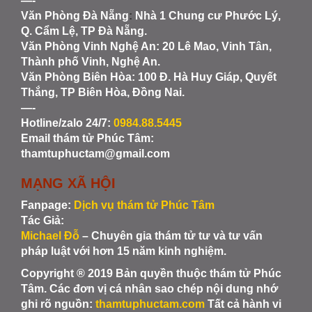
—-
Văn Phòng Đà Nẵng
:
Nhà 1 Chung cư Phước Lý,
Q. Cẩm Lệ, TP Đà Nẵng.
Văn Phòng Vinh Nghệ An
: 20 Lê Mao, Vinh Tân,
Thành phố Vinh, Nghệ An.
Văn Phòng Biên Hòa
: 100 Đ. Hà Huy Giáp, Quyết
Thắng, TP Biên Hòa, Đồng Nai.
—-
Hotline/zalo 24/7:
0984.88.5445
Email thám tử Phúc Tâm:
thamtuphuctam@gmail.com
MẠNG XÃ HỘI
Fanpage:
Dịch vụ thám tử Phúc Tâm
Tác Giả:
Michael Đỗ
– Chuyên gia thám tử tư và tư vấn
pháp luật với hơn 15 năm kinh nghiệm.
Copyright ® 2019 Bản quyền thuộc thám tử Phúc
Tâm. Các đơn vị cá nhân sao chép nội dung nhớ
ghi rõ nguồn:
thamtuphuctam.com
Tất cả hành vi