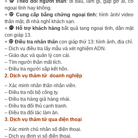
+ 🕵️
Theo dõi người thân
: đi đâu, làm gì, gặp gỡ ai, có
ngoại tình hay không.
+ 🕵️
Cung cấp bằng chứng ngoại tình:
hình ảnh/ video
thân mật, đi nhà nghỉ khách sạn.
+
🕵️ Hỗ trợ khách hàng
bắt quả tang ngoại tình, dằn mặt
con giáp 13.
+ 🕵️
Điều tra nhân thân
con giáp thứ 13: hình ảnh, địa chỉ.
– Dịch vụ điều tra lấy mẫu và xét nghiệm ADN.
– Giáo dục và quản lý con cái.
– Tìm người thân mất tích.
– Điều tra người sắp kết hôn.
2. Dịch vụ thám tử doanh nghiệp
– Xác minh nhân thân nhân viên.
– Điều tra nội bộ công ty.
– Điều tra hàng giả hàng nhái.
– Điều tra đối thủ cạnh tranh.
– Điều tra đối tác làm ăn.
3. Dịch vụ thám tử qua điện thoại
– Xác minh chủ nhân số điện thoại.
– Dịch vụ định vị số điện thoại.