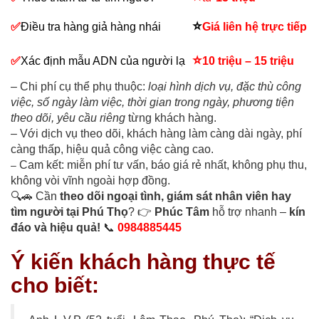
⭐
✅
Điều tra hàng giả hàng nhái
Giá liên hệ trực tiếp
⭐
✅
Xác định mẫu ADN của người lạ
10 triệu – 15 triệu
– Chi phí cụ thể phụ thuộc:
loại hình dịch vụ, đặc thù công
việc, số ngày làm việc, thời gian trong ngày, phương tiện
theo dõi, yêu cầu riêng
từng khách hàng.
– Với dịch vụ theo dõi, khách hàng làm càng dài ngày, phí
càng thấp, hiệu quả công việc càng cao.
Cam kết: miễn phí tư vấn, báo giá rẻ nhất, không phụ thu,
–
không vòi vĩnh ngoài hợp đồng.
🔍🚗 Cần
theo dõi ngoại tình, giám sát nhân viên hay
tìm người tại Phú Thọ
? 👉
Phúc Tâm
hỗ trợ nhanh –
kín
đáo và hiệu quả!
📞
0984885445
Ý kiến khách hàng thực tế
cho biết: