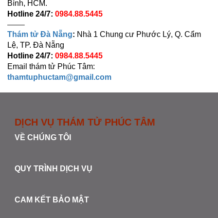
Bình, HCM.
Hotline 24/7:
0984.88.5445
——–
Thám tử Đà Nẵng
:
Nhà 1 Chung cư Phước Lý, Q. Cẩm
Lệ, TP. Đà Nẵng
Hotline 24/7:
0984.88.5445
Email thám tử Phúc Tâm:
thamtuphuctam@gmail.com
DỊCH VỤ THÁM TỬ PHÚC TÂM
VỀ CHÚNG TÔI
QUY TRÌNH DỊCH VỤ
CAM KẾT BẢO MẬT