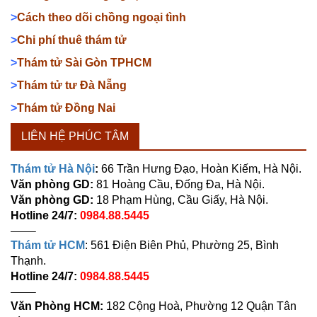
>
Cách theo dõi chồng ngoại tình
>
Chi phí thuê thám tử
>
Thám tử Sài Gòn TPHCM
>
Thám tử tư Đà Nẵng
>
Thám tử Đồng Nai
LIÊN HỆ PHÚC TÂM
Thám tử Hà Nội
:
66 Trần Hưng Đạo, Hoàn Kiếm, Hà Nội.
Văn phòng GD:
81 Hoàng Cầu, Đống Đa, Hà Nội.
Văn phòng GD:
18 Phạm Hùng, Cầu Giấy, Hà Nội.
Hotline 24/7:
0984.88.5445
——–
Thám tử HCM
: 561 Điện Biên Phủ, Phường 25, Bình
Thạnh.
Hotline 24/7:
0984.88.5445
——–
Văn Phòng HCM:
182 Cộng Hoà, Phường 12 Quận Tân