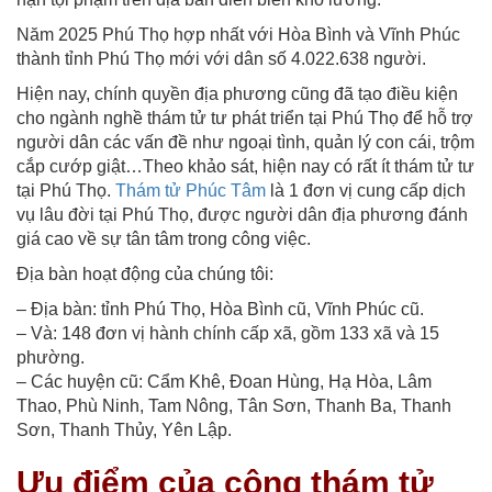
Năm 2025 Phú Thọ hợp nhất với Hòa Bình và Vĩnh Phúc
thành tỉnh Phú Thọ mới với dân số 4.022.638 người.
Hiện nay, chính quyền địa phương cũng đã tạo điều kiện
cho ngành nghề thám tử tư phát triển tại Phú Thọ để hỗ trợ
người dân các vấn đề như ngoại tình, quản lý con cái, trộm
cắp cướp giật…Theo khảo sát, hiện nay có rất ít thám tử tư
tại Phú Thọ.
Thám tử Phúc Tâm
là 1 đơn vị cung cấp dịch
vụ lâu đời tại Phú Thọ, được người dân địa phương đánh
giá cao về sự tân tâm trong công việc.
Địa bàn hoạt động của chúng tôi:
– Địa bàn: tỉnh Phú Thọ, Hòa Bình cũ, Vĩnh Phúc cũ.
– Và: 148 đơn vị hành chính cấp xã, gồm 133 xã và 15
phường.
– Các huyện cũ: Cẩm Khê, Đoan Hùng, Hạ Hòa, Lâm
Thao, Phù Ninh, Tam Nông, Tân Sơn, Thanh Ba, Thanh
Sơn, Thanh Thủy, Yên Lập.
Ưu điểm của công thám tử