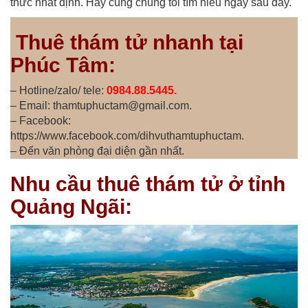
thức nhất định. Hãy cùng chúng tôi tìm hiểu ngay sau đây.
Thuê thám tử nhanh tại
Phúc Tâm:
– Hotline/zalo/ tele:
0984.88.5445.
– Email: thamtuphuctam@gmail.com.
– Facebook:
https://www.facebook.com/dihvuthamtuphuctam.
– Đến văn phòng đại diện gần nhất.
Nhu cầu thuê thám tử ở tỉnh
Quảng Ngãi: