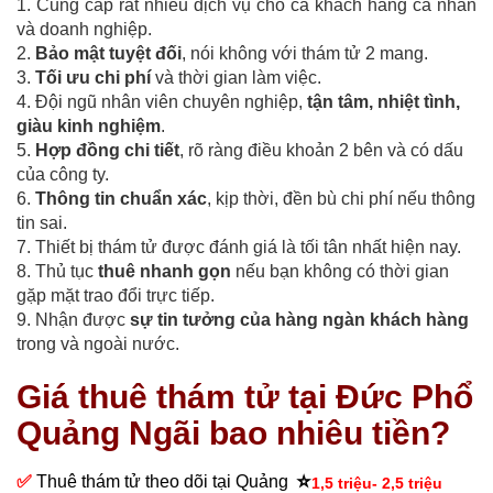
1. Cung cấp rất nhiều dịch vụ cho cả khách hàng cá nhân
và doanh nghiệp.
2.
Bảo mật tuyệt đối
, nói không với thám tử 2 mang.
3.
Tối ưu chi phí
và thời gian làm việc.
4. Đội ngũ nhân viên chuyên nghiệp,
tận tâm, nhiệt tình,
giàu kinh nghiệm
.
5.
Hợp đồng chi tiết
, rõ ràng điều khoản 2 bên và có dấu
của công ty.
6.
Thông tin chuẩn xác
, kịp thời, đền bù chi phí nếu thông
tin sai.
7. Thiết bị thám tử được đánh giá là tối tân nhất hiện nay.
8. Thủ tục
thuê nhanh gọn
nếu bạn không có thời gian
gặp mặt trao đổi trực tiếp.
9. Nhận được
sự tin tưởng của hàng ngàn khách hàng
trong và ngoài nước.
Giá thuê thám tử tại Đức Phổ
Quảng Ngãi bao nhiêu tiền?
⭐
✅
Thuê thám tử theo dõi tại Quảng
1,5 triệu- 2,5 triệu