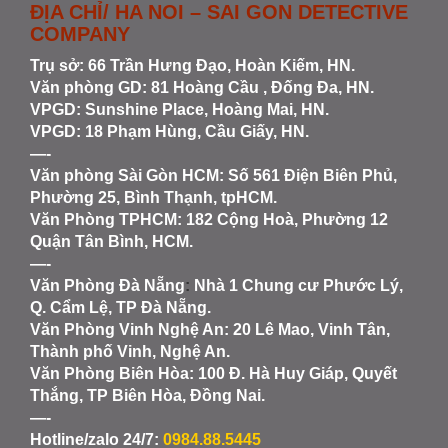
ĐỊA CHỈ/ HA NOI – SAI GON DETECTIVE
COMPANY
Trụ sở: 66 Trần Hưng Đạo, Hoàn Kiếm, HN.
Văn phòng GD: 81 Hoàng Cầu , Đống Đa, HN.
VPGD: Sunshine Place, Hoàng Mai, HN.
VPGD: 18 Phạm Hùng, Cầu Giấy, HN.
—-
Văn phòng Sài Gòn HCM
: Số 561 Điện Biên Phủ,
Phường 25, Bình Thạnh, tpHCM.
Văn Phòng TPHCM: 182 Cộng Hoà, Phường 12
Quận Tân Bình, HCM.
—-
Văn Phòng Đà Nẵng
:
Nhà 1 Chung cư Phước Lý,
Q. Cẩm Lệ, TP Đà Nẵng.
Văn Phòng Vinh Nghệ An
: 20 Lê Mao, Vinh Tân,
Thành phố Vinh, Nghệ An.
Văn Phòng Biên Hòa
: 100 Đ. Hà Huy Giáp, Quyết
Thắng, TP Biên Hòa, Đồng Nai.
—-
Hotline/zalo 24/7:
0984.88.5445