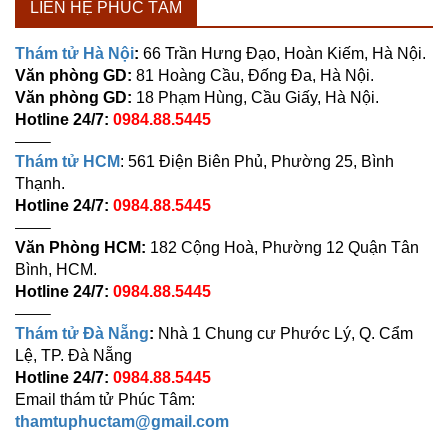
LIÊN HỆ PHÚC TÂM
Thám tử Hà Nội
:
66 Trần Hưng Đạo, Hoàn Kiếm, Hà Nội.
Văn phòng GD:
81 Hoàng Cầu, Đống Đa, Hà Nội.
Văn phòng GD:
18 Phạm Hùng, Cầu Giấy, Hà Nội.
Hotline 24/7:
0984.88.5445
——–
Thám tử HCM
: 561 Điện Biên Phủ, Phường 25, Bình
Thạnh.
Hotline 24/7:
0984.88.5445
——–
Văn Phòng HCM:
182 Cộng Hoà, Phường 12 Quận Tân
Bình, HCM.
Hotline 24/7:
0984.88.5445
——–
Thám tử Đà Nẵng
:
Nhà 1 Chung cư Phước Lý, Q. Cẩm
Lệ, TP. Đà Nẵng
Hotline 24/7:
0984.88.5445
Email thám tử Phúc Tâm:
thamtuphuctam@gmail.com