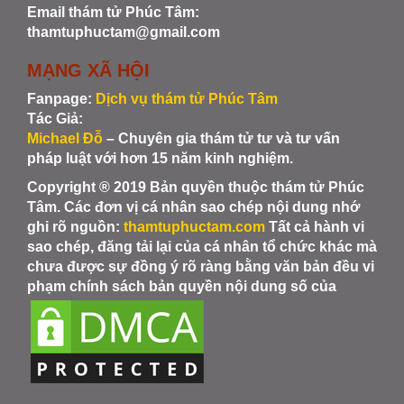
Email thám tử Phúc Tâm:
thamtuphuctam@gmail.com
MẠNG XÃ HỘI
Fanpage:
Dịch vụ thám tử Phúc Tâm
Tác Giả:
Michael Đỗ
– Chuyên gia thám tử tư và tư vấn
pháp luật với hơn 15 năm kinh nghiệm.
Copyright ® 2019 Bản quyền thuộc thám tử Phúc
Tâm. Các đơn vị cá nhân sao chép nội dung nhớ
ghi rõ nguồn:
thamtuphuctam.com
Tất cả hành vi
sao chép, đăng tải lại của cá nhân tổ chức khác mà
chưa được sự đồng ý rõ ràng bằng văn bản đều vi
phạm chính sách bản quyền nội dung số của