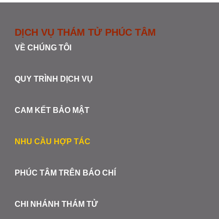
DỊCH VỤ THÁM TỬ PHÚC TÂM
VỀ CHÚNG TÔI
QUY TRÌNH DỊCH VỤ
CAM KẾT BẢO MẬT
NHU CẦU HỢP TÁC
PHÚC TÂM TRÊN BÁO CHÍ
CHI NHÁNH THÁM TỬ