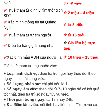
Ngãi
(12h)/ ngày
✅
Thuê thám tử định vị tìm thông tin
⭐
2 triệu – 4 triệu
SDT
✅
Xác minh thông tin tại Quảng
⭐
từ
3 triệu
Ngãi
⭐
✅
Thuê thám tư tư tìm người
từ
15 triệu
⭐
Giá liên hệ trực
✅
Điều tra hàng giả hàng nhái
tiếp
⭐
✅
Xác định mẫu ADN của người lạ
10 triệu – 15 triệu
Giá thuê thám tử phụ thuộc vào:
+
Loại hình dịch vụ:
điều tra trọn gói hay theo dõi theo
ngày, tính chất công việc.
+
Số lượng nhân sự:
chi phí trên là 1.
+
Số ngày làm việc:
theo dõi từ 7- 10 ngày để có kết quả
tốt nhất, điều tra thì số ngày tùy vụ việc.
+
Thời gian trong ngày:
ca 12h hay 24h.
+
Địa điểm làm việc:
nội tỉnh hay liên tỉnh, đối tượng có