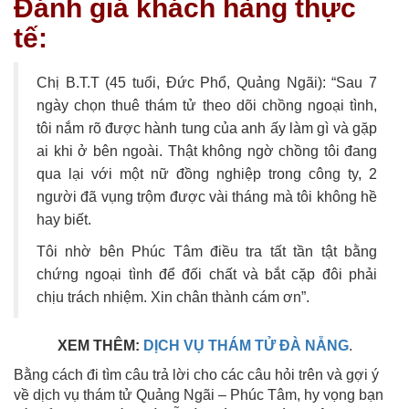
Đánh giá khách hàng thực
tế:
Chị B.T.T (45 tuổi, Đức Phổ, Quảng Ngãi): “Sau 7
ngày chọn thuê thám tử theo dõi chồng ngoại tình,
tôi nắm rõ được hành tung của anh ấy làm gì và gặp
ai khi ở bên ngoài. Thật không ngờ chồng tôi đang
qua lại với một nữ đồng nghiệp trong công ty, 2
người đã vụng trộm được vài tháng mà tôi không hề
hay biết.
Tôi nhờ bên Phúc Tâm điều tra tất tần tật bằng
chứng ngoại tình để đối chất và bắt cặp đôi phải
chịu trách nhiệm. Xin chân thành cám ơn”.
XEM THÊM:
DỊCH VỤ THÁM TỬ ĐÀ NẴNG
.
Bằng cách đi tìm câu trả lời cho các câu hỏi trên và gợi ý
về dịch vụ thám tử Quảng Ngãi – Phúc Tâm, hy vọng bạn