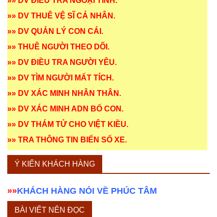
»»
DV ĐIỀU TRA NGOẠI TÌNH
.
»»
DV THUÊ VỆ SĨ CÁ NHÂN
.
»»
DV QUẢN LÝ CON CÁI
.
»»
THUÊ NGƯỜI THEO DÕI
.
»»
DV ĐIỀU TRA NGƯỜI YÊU
.
»»
DV TÌM NGƯỜI MẤT TÍCH
.
»»
DV XÁC MINH NHÂN THÂN
.
»»
DV XÁC MINH ADN BỐ CON
.
»»
DV THÁM TỬ CHO VIỆT KIỀU
.
»»
TRA THÔNG TIN BIỂN SỐ XE
.
Ý KIẾN KHÁCH HÀNG
»»
KHÁCH HÀNG NÓI VỀ PHÚC TÂM
BÀI VIẾT NÊN ĐỌC