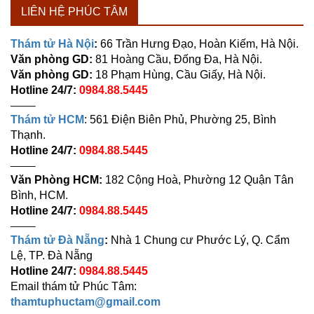
LIÊN HỆ PHÚC TÂM
Thám tử Hà Nội
:
66 Trần Hưng Đạo, Hoàn Kiếm, Hà Nội.
Văn phòng GD:
81 Hoàng Cầu, Đống Đa, Hà Nội.
Văn phòng GD:
18 Phạm Hùng, Cầu Giấy, Hà Nội.
Hotline 24/7:
0984.88.5445
——–
Thám tử HCM
: 561 Điện Biên Phủ, Phường 25, Bình
Thạnh.
Hotline 24/7:
0984.88.5445
——–
Văn Phòng HCM:
182 Cộng Hoà, Phường 12 Quận Tân
Bình, HCM.
Hotline 24/7:
0984.88.5445
——–
Thám tử Đà Nẵng
:
Nhà 1 Chung cư Phước Lý, Q. Cẩm
Lệ, TP. Đà Nẵng
Hotline 24/7:
0984.88.5445
Email thám tử Phúc Tâm:
thamtuphuctam@gmail.com