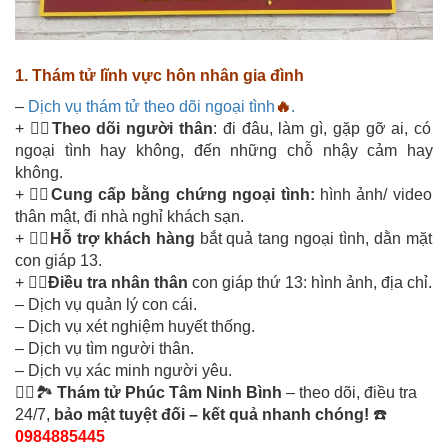
1. Thám tử lĩnh vực hôn nhân gia đình
–
Dịch vụ thám tử theo dõi ngoại tình
🔥
.
+ 🕵🏼
Theo dõi người thân
: đi đâu, làm gì, gặp gỡ ai, có
ngoại tình hay không, đến những chỗ nhậy cảm hay
không.
+ 🕵🏼
Cung cấp bằng chứng ngoại tình:
hình ảnh/ video
thân mật, đi nhà nghỉ khách sạn.
+
🕵🏼Hỗ trợ khách hàng
bắt quả tang ngoại tình, dằn mặt
con giáp 13.
+ 🕵🏼
Điều tra nhân thân
con giáp thứ 13: hình ảnh, địa chỉ.
– Dịch vụ quản lý con cái.
– Dịch vụ xét nghiệm huyết thống.
– Dịch vụ tìm người thân.
– Dịch vụ xác minh người yêu.
🕵️‍♂️🏞️
Thám tử Phúc Tâm Ninh Bình
– theo dõi, điều tra
24/7,
bảo mật tuyệt đối – kết quả nhanh chóng!
☎️
0984885445