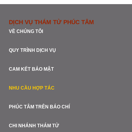
DỊCH VỤ THÁM TỬ PHÚC TÂM
VỀ CHÚNG TÔI
QUY TRÌNH DỊCH VỤ
CAM KẾT BẢO MẬT
NHU CẦU HỢP TÁC
PHÚC TÂM TRÊN BÁO CHÍ
CHI NHÁNH THÁM TỬ