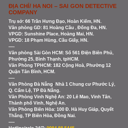
ĐỊA CHỈ/ HA NOI – SAI GON DETECTIVE
COMPANY
Trụ sở: 66 Trần Hưng Đạo, Hoàn Kiếm, HN.
Văn phòng GD: 81 Hoàng Cầu , Đống Đa, HN.
VPGD: Sunshine Place, Hoàng Mai, HN.
VPGD: 18 Phạm Hùng, Cầu Giấy, HN.
—-
Văn phòng Sài Gòn HCM
: Số 561 Điện Biên Phủ,
Phường 25, Bình Thạnh, tpHCM.
Văn Phòng TPHCM: 182 Cộng Hoà, Phường 12
Quận Tân Bình, HCM.
—-
Văn Phòng Đà Nẵng
:
Nhà 1 Chung cư Phước Lý,
Q. Cẩm Lệ, TP Đà Nẵng.
Văn Phòng Vinh Nghệ An
: 20 Lê Mao, Vinh Tân,
Thành phố Vinh, Nghệ An.
Văn Phòng Biên Hòa
: 100 Đ. Hà Huy Giáp, Quyết
Thắng, TP Biên Hòa, Đồng Nai.
—-