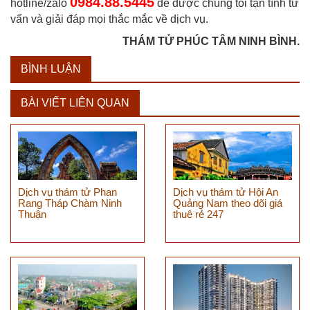
0984.88.5445
hotline/zalo
để được chúng tôi tận tình tư
vấn và giải đáp mọi thắc mắc về dịch vụ.
THÁM TỬ PHÚC TÂM NINH BÌNH.
BÌNH LUẬN
BÀI VIẾT LIÊN QUAN
Dịch vụ thám tử Phan
Dịch vụ thám tử Hội An
Rang Tháp Chàm Ninh
Quảng Nam theo dõi giá
Thuận
thuê rẻ 247