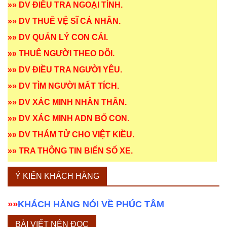
»»
DV ĐIỀU TRA NGOẠI TÌNH
.
»»
DV THUÊ VỆ SĨ CÁ NHÂN
.
»»
DV QUẢN LÝ CON CÁI
.
»»
THUÊ NGƯỜI THEO DÕI
.
»»
DV ĐIỀU TRA NGƯỜI YÊU
.
»»
DV TÌM NGƯỜI MẤT TÍCH
.
»»
DV XÁC MINH NHÂN THÂN
.
»»
DV XÁC MINH ADN BỐ CON
.
»»
DV THÁM TỬ CHO VIỆT KIỀU
.
»»
TRA THÔNG TIN BIỂN SỐ XE
.
Ý KIẾN KHÁCH HÀNG
»»
KHÁCH HÀNG NÓI VỀ PHÚC TÂM
BÀI VIẾT NÊN ĐỌC