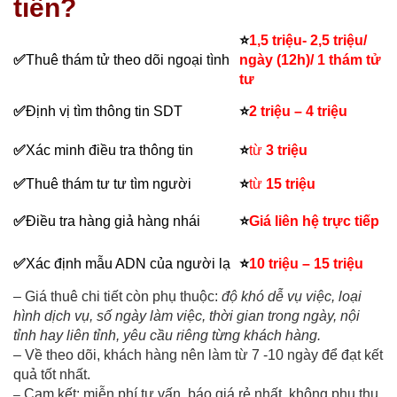
tiền?
⭐
1,5 triệu- 2,5 triệu/
✅
Thuê thám tử theo dõi ngoại tình
ngày (12h)/ 1 thám tử
tư
✅
Đ
ịnh vị tìm thông tin SDT
⭐
2 triệu – 4 triệu
✅
Xác minh điều tra thông tin
⭐
từ
3 triệu
✅
Thuê thám tư tư tìm người
⭐
từ
15 triệu
✅
Điều tra hàng giả hàng nhái
⭐
Giá liên hệ trực tiếp
✅
Xác định mẫu ADN của người lạ
⭐
10 triệu – 15 triệu
– Giá thuê chi tiết còn phụ thuộc:
độ khó dễ vụ việc, loại
hình dịch vụ, số ngày làm việc, thời gian trong ngày, nội
tỉnh hay liên tỉnh, yêu cầu riêng từng khách hàng.
– Về theo dõi, khách hàng nên làm từ 7 -10 ngày để đạt kết
quả tốt nhất.
Cam kết: miễn phí tư vấn, báo giá rẻ nhất, không phụ thu,
–