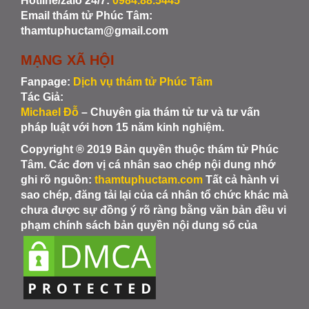
Hotline/zalo 24/7:
0984.88.5445
Email thám tử Phúc Tâm:
thamtuphuctam@gmail.com
MẠNG XÃ HỘI
Fanpage:
Dịch vụ thám tử Phúc Tâm
Tác Giả:
Michael Đỗ
– Chuyên gia thám tử tư và tư vấn
pháp luật với hơn 15 năm kinh nghiệm.
Copyright ® 2019 Bản quyền thuộc thám tử Phúc
Tâm. Các đơn vị cá nhân sao chép nội dung nhớ
ghi rõ nguồn:
thamtuphuctam.com
Tất cả hành vi
sao chép, đăng tải lại của cá nhân tổ chức khác mà
chưa được sự đồng ý rõ ràng bằng văn bản đều vi
phạm chính sách bản quyền nội dung số của