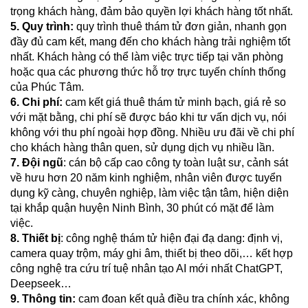
trọng khách hàng, đảm bảo quyền lợi khách hàng tốt nhất.
5.
Quy trình:
quy trình thuê thám tử đơn giản, nhanh gọn
đầy đủ cam kết, mang đến cho khách hàng trải nghiệm tốt
nhất. Khách hàng có thể làm việc trực tiếp tại văn phòng
hoặc qua các phương thức hỗ trợ trực tuyến chính thống
của Phúc Tâm.
6. Chi phí:
cam kết giá thuê thám tử minh bạch, giá rẻ so
với mặt bằng, chi phí sẽ được báo khi tư vấn dịch vụ, nói
không với thu phí ngoài hợp đồng. Nhiều ưu đãi về chi phí
cho khách hàng thân quen, sử dụng dịch vụ nhiều lần.
7. Đội ngũ
: cán bộ cấp cao công ty toàn luật sư, cảnh sát
về hưu hơn 20 năm kinh nghiệm, nhân viên được tuyển
dụng kỹ càng, chuyên nghiệp, làm việc tận tâm, hiện diện
tại khắp quận huyện Ninh Bình, 30 phút có mặt để làm
việc.
8. Thiết bị
: công nghệ thám tử hiện đại đạ dang:
định vị,
camera quay trộm, máy ghi âm, thiết bị theo dõi,… kết hợp
công nghệ tra cứu trí tuệ nhân tạo AI mới nhất ChatGPT,
Deepseek…
9. Thông tin:
cam đoan kết quả điều tra chính xác, không