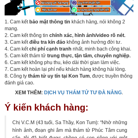
1. Cam kết
bảo mật thông tin
khách hàng, nói không 2
mang.
2. Cam kết thông tin
chính xác, hình ảnh/video rõ nét.
3. Cam kết
điều tra kín đáo
không ảnh hưởng đời tư.
4. Cam kết
chi phí cạnh tranh
nhất, minh bạch công khai.
5. Cam kết thám tử
trung thực, tận tâm, chuyên nghiệp.
6. Cam kết không phụ thu, kéo dài thời gian làm việc.
7. Cam kết hoàn lại phí nếu khách hàng không hài lòng.
8. Công ty
thám tử uy tín tại Kon Tum
, được truyền thông
đánh giá cao.
XEM THÊM:
DỊCH VỤ THÁM TỬ TƯ ĐÀ NẴNG
.
Ý kiến khách hàng:
Chị V.C.M (43 tuổi, Sa Thầy, Kon Tum): “Nhờ những
hình ảnh, đoạn ghi âm mà thám tử Phúc Tâm cung
cấp, tôi đã biết được chồng có con riêng với một