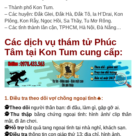
– Thành phố Kon Tum.
– Các huyện: Đắk Glei, Đắk Hà, Đắk Tô, Ia H’Drai, Kon
Plông, Kon Rẫy, Ngọc Hồi, Sa Thầy, Tu Mơ Rông.
– Các tỉnh thành lân cận, TPHCM, Hà Nội, Đà Nẵng…
Các dịch vụ thám tử Phúc
Tâm tại Kon Tum cung cấp:
1. Điều tra theo dõi vợ/ chồng ngoại tình
🔥
:
🕵️Theo dõi
người thân bạn: đi đâu, làm gì, gặp gỡ ai
.
🕵️Thu thập
bằng chứng ngoại tình: hình ảnh/ clip thân
mật, đi ăn chơi.
🕵️Hỗ trợ
bắt quả tang ngoại tình tại nhà nghỉ, khách sạn.
🕵️Điều tra
thông tin con giáp thứ 13: địa chỉ, hình ảnh.