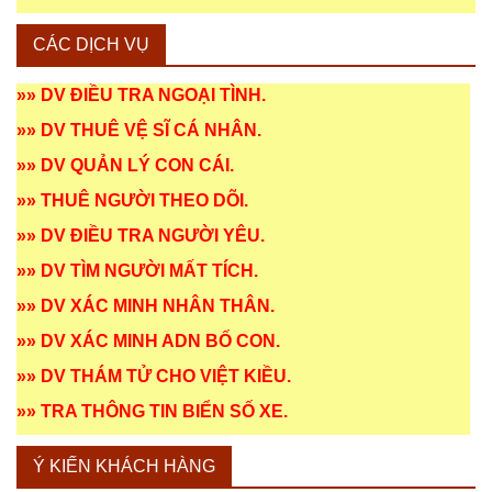
CÁC DỊCH VỤ
»»
DV ĐIỀU TRA NGOẠI TÌNH
.
»»
DV THUÊ VỆ SĨ CÁ NHÂN
.
»»
DV QUẢN LÝ CON CÁI
.
»»
THUÊ NGƯỜI THEO DÕI
.
»»
DV ĐIỀU TRA NGƯỜI YÊU
.
»»
DV TÌM NGƯỜI MẤT TÍCH
.
»»
DV XÁC MINH NHÂN THÂN
.
»»
DV XÁC MINH ADN BỐ CON
.
»»
DV THÁM TỬ CHO VIỆT KIỀU
.
»»
TRA THÔNG TIN BIỂN SỐ XE
.
Ý KIẾN KHÁCH HÀNG