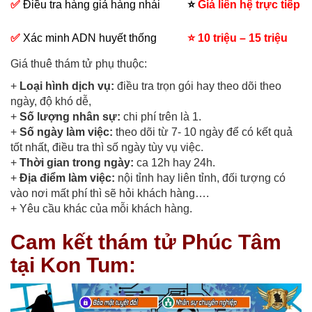
✅
Điều tra hàng giả hàng nhái
⭐
Giá liên hệ trực tiếp
✅
Xác minh ADN huyết thống
⭐
10 triệu – 15 triệu
Giá thuê thám tử phụ thuộc:
+
Loại hình dịch vụ:
điều tra trọn gói hay theo dõi theo
ngày, độ khó dễ,
+
Số lượng nhân sự:
chi phí trên là 1.
+
Số ngày làm việc:
theo dõi từ 7- 10 ngày để có kết quả
tốt nhất, điều tra thì số ngày tùy vụ việc.
+
Thời gian trong ngày:
ca 12h hay 24h.
+
Địa điểm làm việc:
nội tỉnh hay liên tỉnh, đối tượng có
vào nơi mất phí thì sẽ hỏi khách hàng….
+ Yêu cầu khác của mỗi khách hàng.
Cam kết thám tử Phúc Tâm
tại Kon Tum: