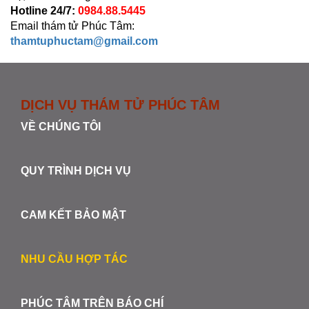
Hotline 24/7:
0984.88.5445
Email thám tử Phúc Tâm:
thamtuphuctam@gmail.com
DỊCH VỤ THÁM TỬ PHÚC TÂM
VỀ CHÚNG TÔI
QUY TRÌNH DỊCH VỤ
CAM KẾT BẢO MẬT
NHU CẦU HỢP TÁC
PHÚC TÂM TRÊN BÁO CHÍ