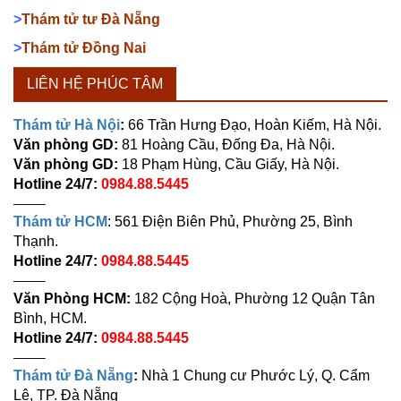
>
Thám tử tư Đà Nẵng
>
Thám tử Đồng Nai
LIÊN HỆ PHÚC TÂM
Thám tử Hà Nội
:
66 Trần Hưng Đạo, Hoàn Kiếm, Hà Nội.
Văn phòng GD:
81 Hoàng Cầu, Đống Đa, Hà Nội.
Văn phòng GD:
18 Phạm Hùng, Cầu Giấy, Hà Nội.
Hotline 24/7:
0984.88.5445
——–
Thám tử HCM
: 561 Điện Biên Phủ, Phường 25, Bình
Thạnh.
Hotline 24/7:
0984.88.5445
——–
Văn Phòng HCM:
182 Cộng Hoà, Phường 12 Quận Tân
Bình, HCM.
Hotline 24/7:
0984.88.5445
——–
Thám tử Đà Nẵng
:
Nhà 1 Chung cư Phước Lý, Q. Cẩm
Lệ, TP. Đà Nẵng