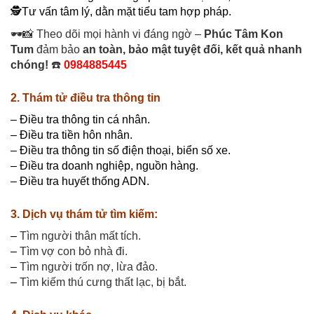
🕵️Tư vấn tâm lý, dằn mặt tiểu tam hợp pháp
.
🕶️📸 Theo dõi mọi hành vi đáng ngờ –
Phúc Tâm Kon
Tum
đảm bảo
an toàn, bảo mật tuyệt đối, kết quả nhanh
chóng!
☎️
0984885445
2. Thám tử điều tra thông tin
– Điều tra thông tin cá nhân.
– Điều tra tiền hôn nhân.
– Điều tra thông tin số điện thoại, biển số xe.
– Điều tra doanh nghiệp, nguồn hàng.
– Điều tra huyết thống ADN.
3. Dịch vụ thám tử tìm kiếm:
–
Tìm người thân mất tích
.
–
Tìm vợ con bỏ nhà đi.
–
Tìm người trốn nợ, lừa đảo.
–
Tìm kiếm thú cưng thất lạc, bị bắt.