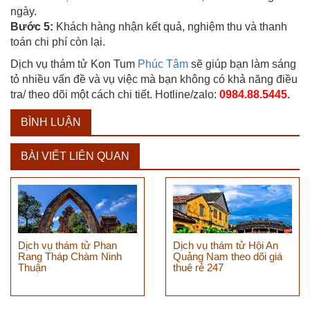
ngày.
Bước 5:
Khách hàng nhận kết quả, nghiệm thu và thanh
toán chi phí còn lại.
Dịch vụ thám tử Kon Tum
Phúc Tâm
sẽ giúp bạn làm sáng
tỏ nhiều vấn đề và vụ việc mà bạn không có khả năng điều
tra/ theo dõi một cách chi tiết. H
otline/zalo:
0984.88.5445.
BÌNH LUẬN
BÀI VIẾT LIÊN QUAN
Dịch vụ thám tử Phan
Dịch vụ thám tử Hội An
Rang Tháp Chàm Ninh
Quảng Nam theo dõi giá
Thuận
thuê rẻ 247