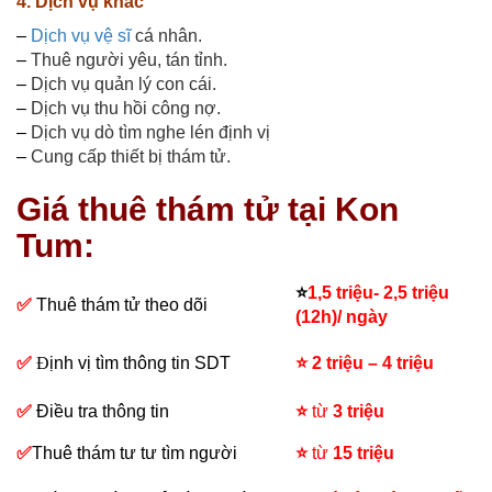
4. Dịch vụ khác
–
Dịch vụ vệ sĩ
cá nhân.
–
Thuê người yêu, tán tỉnh.
–
Dịch vụ quản lý con cái.
–
Dịch vụ thu hồi công nợ.
–
Dịch vụ dò tìm nghe lén định vị
–
Cung cấp thiết bị thám tử.
Giá thuê thám tử tại Kon
Tum:
⭐
1,5 triệu- 2,5 triệu
✅
Thuê thám tử theo dõi
(12h)/ ngày
✅
Đ
ịnh vị tìm thông tin SDT
⭐
2 triệu – 4 triệu
✅
Điều tra thông tin
⭐
từ
3 triệu
✅
Thuê thám tư tư tìm người
⭐
từ
15 triệu