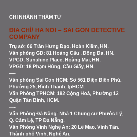
CHI NHÁNH THÁM TỬ
ĐỊA CHỈ/ HA NOI – SAI GON DETECTIVE
COMPANY
Trụ sở: 66 Trần Hưng Đạo, Hoàn Kiếm, HN.
Văn phòng GD: 81 Hoàng Cầu , Đống Đa, HN.
VPGD: Sunshine Place, Hoàng Mai, HN.
VPGD: 18 Phạm Hùng, Cầu Giấy, HN.
—-
Văn phòng Sài Gòn HCM
: Số 561 Điện Biên Phủ,
Phường 25, Bình Thạnh, tpHCM.
Văn Phòng TPHCM: 182 Cộng Hoà, Phường 12
Quận Tân Bình, HCM.
—-
Văn Phòng Đà Nẵng
:
Nhà 1 Chung cư Phước Lý,
Q. Cẩm Lệ, TP Đà Nẵng.
Văn Phòng Vinh Nghệ An
: 20 Lê Mao, Vinh Tân,
Thành phố Vinh, Nghệ An.