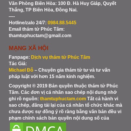
Văn Phòng Biên Hòa
: 100 Đ. Hà Huy Giáp, Quyết
Thắng, TP Biên Hòa, Đồng Nai.
—-
Hotline/zalo 24/7:
0984.88.5445
Email thám tử Phúc Tâm:
thamtuphuctam@gmail.com
MẠNG XÃ HỘI
Fanpage:
Dịch vụ thám tử Phúc Tâm
Tác Giả:
Michael Đỗ
– Chuyên gia thám tử tư và tư vấn
pháp luật với hơn 15 năm kinh nghiệm.
Copyright ® 2019 Bản quyền thuộc thám tử Phúc
Tâm. Các đơn vị cá nhân sao chép nội dung nhớ
ghi rõ nguồn:
thamtuphuctam.com
Tất cả hành vi
sao chép, đăng tải lại của cá nhân tổ chức khác mà
chưa được sự đồng ý rõ ràng bằng văn bản đều vi
phạm chính sách bản quyền nội dung số của