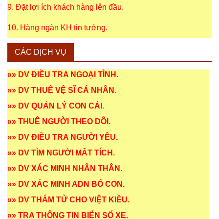
9. Đặt lợi ích khách hàng lên đầu.
10. Hàng ngàn KH tin tưởng.
CÁC DỊCH VỤ
»»
DV ĐIỀU TRA NGOẠI TÌNH
.
»»
DV THUÊ VỆ SĨ CÁ NHÂN
.
»»
DV QUẢN LÝ CON CÁI
.
»»
THUÊ NGƯỜI THEO DÕI
.
»»
DV ĐIỀU TRA NGƯỜI YÊU
.
»»
DV TÌM NGƯỜI MẤT TÍCH
.
»»
DV XÁC MINH NHÂN THÂN
.
»»
DV XÁC MINH ADN BỐ CON
.
»»
DV THÁM TỬ CHO VIỆT KIỀU
.
»»
TRA THÔNG TIN BIỂN SỐ XE
.