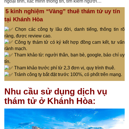
ngoại tình, xác minh thông tin, tìm kiếm người…
5 kinh nghiệm “Vàng” thuê thám tử uy tín
tại Khánh Hòa
Chọn các công ty lâu đời, danh tiếng, thông tin rõ
ràng, được review cao.
Công ty thám tử có ký kết hợp đồng cam kết, tư vấn
rành mạch.
Tham khảo từ: người thân, bạn bè, google, báo chí uy
tín.
Tham khảo trước phí từ 2,3 đơn vị, quy trình thuê.
Tránh công ty bắt đặt trước 100%, có phốt trên mạng.
Nhu cầu sử dụng dịch vụ
thám tử ở Khánh Hòa: