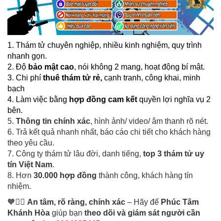
1. Thám tử chuyên nghiệp, nhiều kinh nghiệm, quy trình
nhanh gọn.
2. Độ
bảo mật cao
, nói không 2 mang, hoạt động bí mật.
3.
Chi phí
thuê thám tử
rẻ,
cạnh tranh, công khai, minh
bạch
4. Làm việc bằng
hợp đồng cam kết
quyền lợi nghĩa vụ 2
bên.
5.
Thông tin chính xác
, hình ảnh/ video/ âm thanh rõ nét.
6. Trả kết quả nhanh nhất, báo cáo chi tiết cho khách hàng
theo yêu cầu.
7. Công ty thám tử lâu đời, danh tiếng,
top 3 thám tử uy
tín Việt Nam
.
8. Hơn
30.000 hợp đồng
thành công, khách hàng tín
nhiệm.
🧡🕵️‍♀️
An tâm, rõ ràng, chính xác
– Hãy để
Phúc Tâm
Khánh Hòa
giúp bạn
theo dõi và giám sát người cần