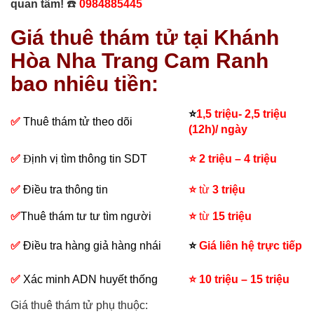
quan tâm!
☎️
0984885445
Giá thuê thám tử tại Khánh
Hòa Nha Trang Cam Ranh
bao nhiêu tiền:
⭐
1,5 triệu- 2,5 triệu
✅
Thuê thám tử theo dõi
(12h)/ ngày
✅
Đ
ịnh vị tìm thông tin SDT
⭐
2 triệu – 4 triệu
✅
Điều tra thông tin
⭐
từ
3 triệu
✅
Thuê thám tư tư tìm người
⭐
từ
15 triệu
✅
Điều tra hàng giả hàng nhái
⭐
Giá liên hệ trực tiếp
✅
Xác minh ADN huyết thống
⭐
10 triệu – 15 triệu
Giá thuê thám tử phụ thuộc: