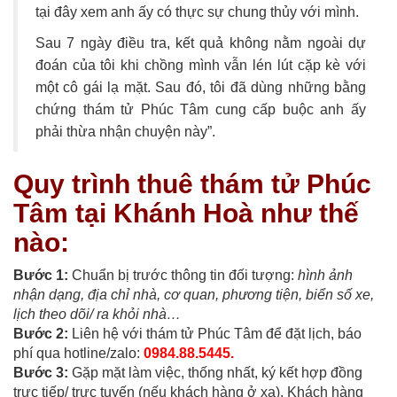
tại đây xem anh ấy có thực sự chung thủy với mình.
Sau 7 ngày điều tra, kết quả không nằm ngoài dự
đoán của tôi khi chồng mình vẫn lén lút cặp kè với
một cô gái lạ mặt. Sau đó, tôi đã dùng những bằng
chứng thám tử Phúc Tâm cung cấp buộc anh ấy
phải thừa nhận chuyện này”.
Quy trình thuê thám tử Phúc
Tâm tại Khánh Hoà như thế
nào:
Bước 1:
Chuẩn bị trước thông tin đối tượng:
hình ảnh
nhận dạng, địa chỉ nhà, cơ quan, phương tiện, biển số xe,
lịch theo dõi/ ra khỏi nhà…
Bước 2:
Liên hệ với thám tử Phúc Tâm để đặt lịch, báo
phí qua hotline/zalo:
0984.88.5445.
Bước 3:
Gặp mặt làm việc, thống nhất, ký kết hợp đồng
trực tiếp/ trực tuyến (nếu khách hàng ở xa). Khách hàng