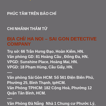
PHÚC TÂM TRÊN BÁO CHÍ
CHI NHÁNH THÁM TỬ
ĐỊA CHỈ/ HA NOI – SAI GON DETECTIVE
COMPANY
Trụ sở: 66 Trần Hưng Đạo, Hoàn Kiếm, HN.
Văn phòng GD: 81 Hoàng Cầu , Đống Đa, HN.
VPGD: Sunshine Place, Hoàng Mai, HN.
VPGD: 18 Phạm Hùng, Cầu Giấy, HN.
—-
Văn phòng Sài Gòn HCM
: Số 561 Điện Biên Phủ,
Phường 25, Bình Thạnh, tpHCM.
Văn Phòng TPHCM: 182 Cộng Hoà, Phường 12
Quận Tân Bình, HCM.
—-
Văn Phòng Đà Nẵng
:
Nhà 1 Chung cư Phước Lý,