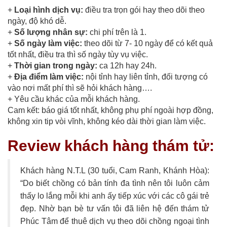
+
Loại hình dịch vụ:
điều tra trọn gói hay theo dõi theo
ngày, độ khó dễ.
+
Số lượng nhân sự:
chi phí trên là 1.
+
Số ngày làm việc:
theo dõi từ 7- 10 ngày để có kết quả
tốt nhất, điều tra thì số ngày tùy vụ việc.
+
Thời gian trong ngày:
ca 12h hay 24h.
+
Địa điểm làm việc:
nội tỉnh hay liên tỉnh, đối tượng có
vào nơi mất phí thì sẽ hỏi khách hàng….
+ Yêu cầu khác của mỗi khách hàng.
Cam kết: báo giá tốt nhất, không phụ phí ngoài hợp đồng,
không xin tip vòi vĩnh, không kéo dài thời gian làm việc.
Review khách hàng thám tử:
Khách hàng N.T.L (30 tuổi, Cam Ranh, Khánh Hòa):
“Do biết chồng có bản tính đa tình nên tôi luôn cảm
thấy lo lắng mỗi khi anh ấy tiếp xúc với các cô gái trẻ
đẹp. Nhờ bạn bè tư vấn tôi đã liên hệ đến thám tử
Phúc Tâm để thuê dịch vụ theo dõi chồng ngoại tình