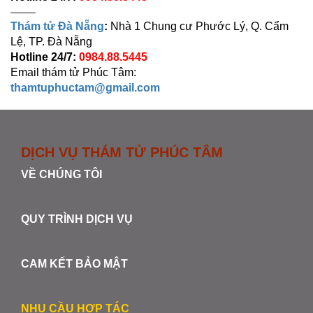
——–
Thám tử Đà Nẵng
:
Nhà 1 Chung cư Phước Lý, Q. Cẩm
Lệ, TP. Đà Nẵng
Hotline 24/7:
0984.88.5445
Email thám tử Phúc Tâm:
thamtuphuctam@gmail.com
DỊCH VỤ THÁM TỬ PHÚC TÂM
VỀ CHÚNG TÔI
QUY TRÌNH DỊCH VỤ
CAM KẾT BẢO MẬT
NHU CẦU HỢP TÁC