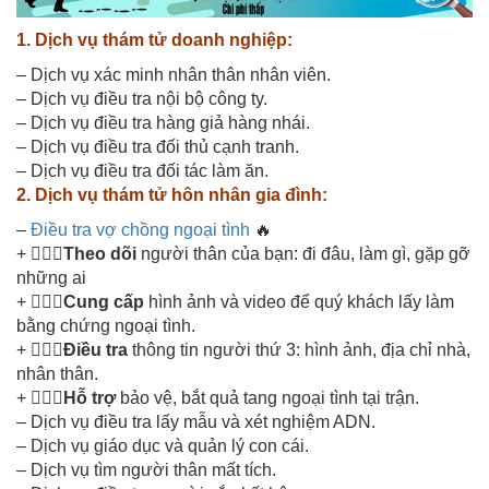
1. Dịch vụ thám tử doanh nghiệp:
– Dịch vụ xác minh nhân thân nhân viên.
– Dịch vụ điều tra nội bộ công ty.
– Dịch vụ điều tra hàng giả hàng nhái.
– Dịch vụ điều tra đối thủ cạnh tranh.
– Dịch vụ điều tra đối tác làm ăn.
2. Dịch vụ thám tử hôn nhân gia đình:
–
Điều tra vợ chồng ngoại tình
🔥
+ 🕵🏻‍♂️
Theo dõi
người thân của bạn: đi đâu, làm gì, gặp gỡ
những ai
+ 🕵🏻‍♂️
Cung cấp
hình ảnh và video để quý khách lấy làm
bằng chứng ngoại tình.
+ 🕵🏻‍♂️
Điều tra
thông tin người thứ 3: hình ảnh, địa chỉ nhà,
nhân thân.
+ 🕵🏻‍♂️
Hỗ trợ
bảo vệ, bắt quả tang ngoại tình tại trận.
– Dịch vụ điều tra lấy mẫu và xét nghiệm ADN.
– Dịch vụ giáo dục và quản lý con cái.
– Dịch vụ tìm người thân mất tích.