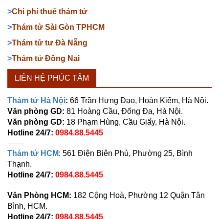
>
Chi phí thuê thám tử
>
Thám tử Sài Gòn TPHCM
>
Thám tử tư Đà Nẵng
>
Thám tử Đồng Nai
LIÊN HỆ PHÚC TÂM
Thám tử Hà Nội
:
66 Trần Hưng Đạo, Hoàn Kiếm, Hà Nội.
Văn phòng GD:
81 Hoàng Cầu, Đống Đa, Hà Nội.
Văn phòng GD:
18 Phạm Hùng, Cầu Giấy, Hà Nội.
Hotline 24/7:
0984.88.5445
——–
Thám tử HCM
: 561 Điện Biên Phủ, Phường 25, Bình
Thạnh.
Hotline 24/7:
0984.88.5445
——–
Văn Phòng HCM:
182 Cộng Hoà, Phường 12 Quận Tân
Bình, HCM.
Hotline 24/7:
0984.88.5445