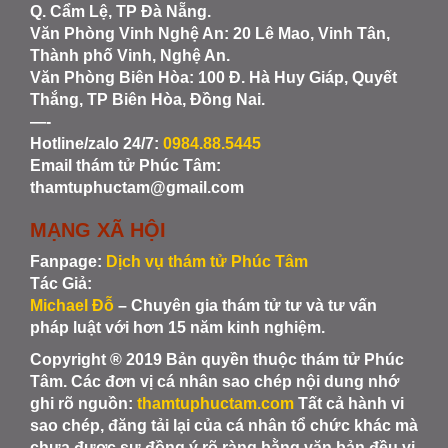
Q. Cẩm Lệ, TP Đà Nẵng.
Văn Phòng Vinh Nghệ An
: 20 Lê Mao, Vinh Tân,
Thành phố Vinh, Nghệ An.
Văn Phòng Biên Hòa
: 100 Đ. Hà Huy Giáp, Quyết
Thắng, TP Biên Hòa, Đồng Nai.
—-
Hotline/zalo 24/7:
0984.88.5445
Email thám tử Phúc Tâm:
thamtuphuctam@gmail.com
MẠNG XÃ HỘI
Fanpage:
Dịch vụ thám tử Phúc Tâm
Tác Giả:
Michael Đỗ
– Chuyên gia thám tử tư và tư vấn
pháp luật với hơn 15 năm kinh nghiệm.
Copyright ® 2019 Bản quyền thuộc thám tử Phúc
Tâm. Các đơn vị cá nhân sao chép nội dung nhớ
ghi rõ nguồn:
thamtuphuctam.com
Tất cả hành vi
sao chép, đăng tải lại của cá nhân tổ chức khác mà
chưa được sự đồng ý rõ ràng bằng văn bản đều vi