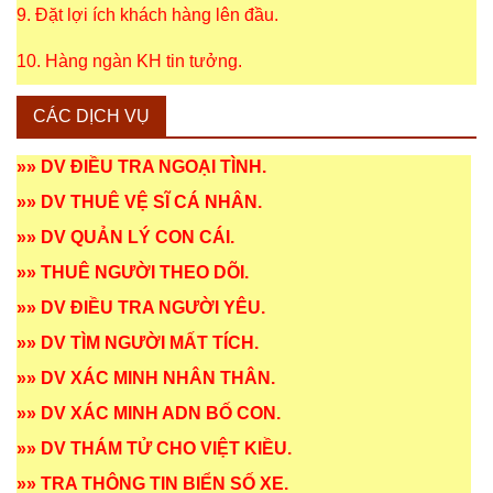
9. Đặt lợi ích khách hàng lên đầu.
10. Hàng ngàn KH tin tưởng.
CÁC DỊCH VỤ
»»
DV ĐIỀU TRA NGOẠI TÌNH
.
»»
DV THUÊ VỆ SĨ CÁ NHÂN
.
»»
DV QUẢN LÝ CON CÁI
.
»»
THUÊ NGƯỜI THEO DÕI
.
»»
DV ĐIỀU TRA NGƯỜI YÊU
.
»»
DV TÌM NGƯỜI MẤT TÍCH
.
»»
DV XÁC MINH NHÂN THÂN
.
»»
DV XÁC MINH ADN BỐ CON
.
»»
DV THÁM TỬ CHO VIỆT KIỀU
.
»»
TRA THÔNG TIN BIỂN SỐ XE
.