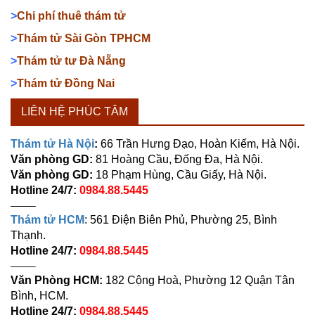
>
Chi phí thuê thám tử
>
Thám tử Sài Gòn TPHCM
>
Thám tử tư Đà Nẵng
>
Thám tử Đồng Nai
LIÊN HỆ PHÚC TÂM
Thám tử Hà Nội
:
66 Trần Hưng Đạo, Hoàn Kiếm, Hà Nội.
Văn phòng GD:
81 Hoàng Cầu, Đống Đa, Hà Nội.
Văn phòng GD:
18 Phạm Hùng, Cầu Giấy, Hà Nội.
Hotline 24/7:
0984.88.5445
——–
Thám tử HCM
: 561 Điện Biên Phủ, Phường 25, Bình
Thạnh.
Hotline 24/7:
0984.88.5445
——–
Văn Phòng HCM:
182 Cộng Hoà, Phường 12 Quận Tân
Bình, HCM.
Hotline 24/7:
0984.88.5445