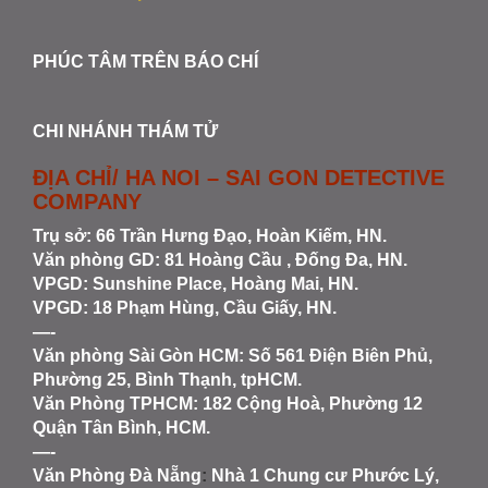
PHÚC TÂM TRÊN BÁO CHÍ
CHI NHÁNH THÁM TỬ
ĐỊA CHỈ/ HA NOI – SAI GON DETECTIVE
COMPANY
Trụ sở: 66 Trần Hưng Đạo, Hoàn Kiếm, HN.
Văn phòng GD: 81 Hoàng Cầu , Đống Đa, HN.
VPGD: Sunshine Place, Hoàng Mai, HN.
VPGD: 18 Phạm Hùng, Cầu Giấy, HN.
—-
Văn phòng Sài Gòn HCM
: Số 561 Điện Biên Phủ,
Phường 25, Bình Thạnh, tpHCM.
Văn Phòng TPHCM: 182 Cộng Hoà, Phường 12
Quận Tân Bình, HCM.
—-
Văn Phòng Đà Nẵng
:
Nhà 1 Chung cư Phước Lý,