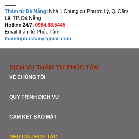
——–
Thám tử Đà Nẵng
:
Nhà 1 Chung cư Phước Lý, Q. Cẩm
Lệ, TP. Đà Nẵng
Hotline 24/7:
0984.88.5445
Email thám tử Phúc Tâm:
thamtuphuctam@gmail.com
DỊCH VỤ THÁM TỬ PHÚC TÂM
VỀ CHÚNG TÔI
QUY TRÌNH DỊCH VỤ
CAM KẾT BẢO MẬT
NHU CẦU HỢP TÁC