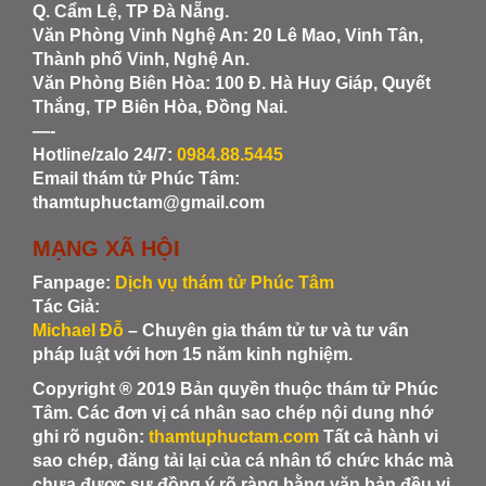
Q. Cẩm Lệ, TP Đà Nẵng.
Văn Phòng Vinh Nghệ An
: 20 Lê Mao, Vinh Tân,
Thành phố Vinh, Nghệ An.
Văn Phòng Biên Hòa
: 100 Đ. Hà Huy Giáp, Quyết
Thắng, TP Biên Hòa, Đồng Nai.
—-
Hotline/zalo 24/7:
0984.88.5445
Email thám tử Phúc Tâm:
thamtuphuctam@gmail.com
MẠNG XÃ HỘI
Fanpage:
Dịch vụ thám tử Phúc Tâm
Tác Giả:
Michael Đỗ
– Chuyên gia thám tử tư và tư vấn
pháp luật với hơn 15 năm kinh nghiệm.
Copyright ® 2019 Bản quyền thuộc thám tử Phúc
Tâm. Các đơn vị cá nhân sao chép nội dung nhớ
ghi rõ nguồn:
thamtuphuctam.com
Tất cả hành vi
sao chép, đăng tải lại của cá nhân tổ chức khác mà
chưa được sự đồng ý rõ ràng bằng văn bản đều vi