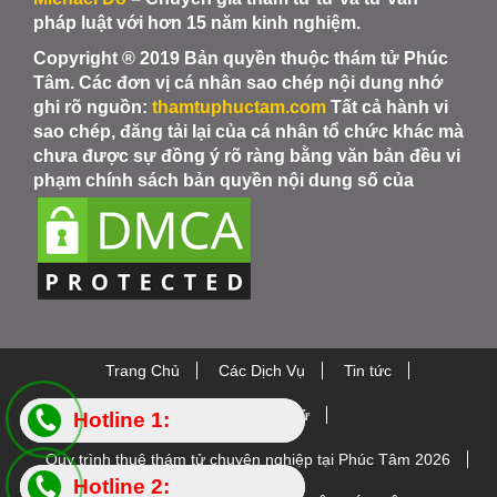
pháp luật với hơn 15 năm kinh nghiệm.
Copyright ® 2019 Bản quyền thuộc thám tử Phúc
Tâm. Các đơn vị cá nhân sao chép nội dung nhớ
ghi rõ nguồn:
thamtuphuctam.com
Tất cả hành vi
sao chép, đăng tải lại của cá nhân tổ chức khác mà
chưa được sự đồng ý rõ ràng bằng văn bản đều vi
phạm chính sách bản quyền nội dung số của
Trang Chủ
Các Dịch Vụ
Tin tức
Thiết bị Thám Tử
Hotline 1:
Hotline 1:
Quy trình thuê thám tử chuyên nghiệp tại Phúc Tâm 2026
0984.88.5445
0984.88.5445
Hotline 2:
Hotline 2: