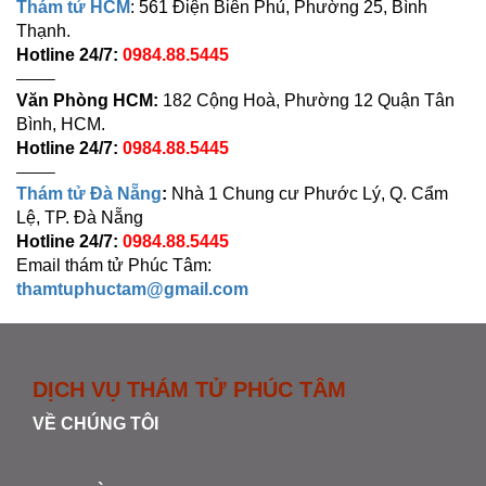
Thám tử HCM
: 561 Điện Biên Phủ, Phường 25, Bình
Thạnh.
Hotline 24/7:
0984.88.5445
——–
Văn Phòng HCM:
182 Cộng Hoà, Phường 12 Quận Tân
Bình, HCM.
Hotline 24/7:
0984.88.5445
——–
Thám tử Đà Nẵng
:
Nhà 1 Chung cư Phước Lý, Q. Cẩm
Lệ, TP. Đà Nẵng
Hotline 24/7:
0984.88.5445
Email thám tử Phúc Tâm:
thamtuphuctam@gmail.com
DỊCH VỤ THÁM TỬ PHÚC TÂM
VỀ CHÚNG TÔI