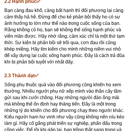
2.2 Hạnh phúc✅
Bạn càng đau khổ, càng bất hạnh thì đối phương lại càng
cảm thấy hả hê. Đừng để cho kẻ phản bội thấy họ có sự
ảnh hưởng to lớn như thế nào trong cuộc sống của bạn.
Rằng không có họ, bạn sẽ không thể sống hạnh phúc và
viên mãn được. Hãy nhớ rằng, cảm xúc chỉ là một thứ tạm
thời. Sự kiện bị phản bội sẽ trôi qua, cơn đau rồi cũng
khép miệng. Hãy tìm kiếm cho mình những niềm vui nhỏ
để xây dựng lại cuộc sống hạnh phúc. Đây là cách trả đũa
khi bị phản bội tuyệt vời nhất đấy.
2.3 Thành đạt✅
Sống phụ thuộc quá vào đối phương cũng khiến họ xem
thường. Nhiều người phụ nữ xếp mình vào thân cây tầm
gửi sau khi cưới chồng. Hay những người đàn ông mãi
mà không thể ổn định hay thăng tiến. Đây là một trong
những lý do khiến cho đối phương chạy theo người khác.
Kiểu người ham hư vinh như vậy cũng không nên níu kéo
làm gì. Hãy cố gắng phát triển sự nghiệp, phấn đấu trong
công việc. Để rồi khi gặp lại, bạn trông thật sang trọng và