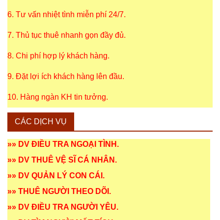
6. Tư vấn nhiệt tình miễn phí 24/7.
7. Thủ tục thuê nhanh gọn đầy đủ.
8. Chi phí hợp lý khách hàng.
9. Đặt lợi ích khách hàng lên đầu.
10. Hàng ngàn KH tin tưởng.
CÁC DỊCH VỤ
»»
DV ĐIỀU TRA NGOẠI TÌNH
.
»»
DV THUÊ VỆ SĨ CÁ NHÂN
.
»»
DV QUẢN LÝ CON CÁI
.
»»
THUÊ NGƯỜI THEO DÕI
.
»»
DV ĐIỀU TRA NGƯỜI YÊU
.