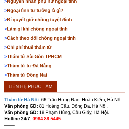
>
Nguyên nhân phụ nữ ngoại tình
>
Ngoại tình tư tưởng là gì?
>
Bí quyết giữ chồng tuyệt đỉnh
>
Làm gì khi chồng ngoại tình
>
Cách theo dõi chồng ngoại tình
>
Chi phí thuê thám tử
>
Thám tử Sài Gòn TPHCM
>
Thám tử tư Đà Nẵng
>
Thám tử Đồng Nai
LIÊN HỆ PHÚC TÂM
Thám tử Hà Nội
:
66 Trần Hưng Đạo, Hoàn Kiếm, Hà Nội.
Văn phòng GD:
81 Hoàng Cầu, Đống Đa, Hà Nội.
Văn phòng GD:
18 Phạm Hùng, Cầu Giấy, Hà Nội.
Hotline 24/7:
0984.88.5445
——–