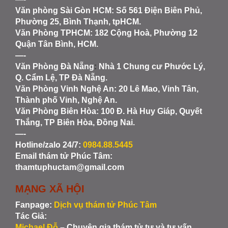
Văn phòng Sài Gòn HCM
: Số 561 Điện Biên Phủ,
Phường 25, Bình Thạnh, tpHCM.
Văn Phòng TPHCM: 182 Cộng Hoà, Phường 12
Quận Tân Bình, HCM.
—-
Văn Phòng Đà Nẵng
:
Nhà 1 Chung cư Phước Lý,
Q. Cẩm Lệ, TP Đà Nẵng.
Văn Phòng Vinh Nghệ An
: 20 Lê Mao, Vinh Tân,
Thành phố Vinh, Nghệ An.
Văn Phòng Biên Hòa
: 100 Đ. Hà Huy Giáp, Quyết
Thắng, TP Biên Hòa, Đồng Nai.
—-
Hotline/zalo 24/7:
0984.88.5445
Email thám tử Phúc Tâm:
thamtuphuctam@gmail.com
MẠNG XÃ HỘI
Fanpage:
Dịch vụ thám tử Phúc Tâm
Tác Giả:
Michael Đỗ
– Chuyên gia thám tử tư và tư vấn