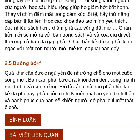
vùng lầy đen tối trong cuộc sống… Lối sống khôn ngoan
của người học sâu hiểu rộng giúp họ giảm bớt bất hạnh.
Thay vì chìm đắm mãi trong cảm xúc tồi tệ, hãy thử nâng
cấp bản thân lên. Học các khóa đào tạo mình yêu thích,
đọc nhiều sách hơn, khám phá các vùng đất mới… Chân
trời mới sẽ mở ra với bạn trong sách vở và xoa dịu đi vết
thương mà bạn đã gặp phải. Chắc hẳn kẻ đó sẽ phải kinh
ngạc với một con người mới mẻ khi gặp lại bạn đấy.
2.5 Buông bỏ✅
Quá khứ cần được ngủ yên để nhường chỗ cho một cuộc
sống mới. Bạn cần phải bước ra khỏi đêm đen, sống mạnh
mẽ, tự tin và can trường. Đó là cách mà bạn phản hồi lại
kẻ đã phụ rẫy, phản bội mình. Khuôn mặt an yên, bình thản
và hạnh phúc của bạn sẽ khiến người đó phải cúi mặt thật
ê chề.
BÌNH LUẬN
BÀI VIẾT LIÊN QUAN