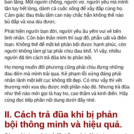
ban tặng. Một người chồng, người vợ, người yêu mà mình
tận tụy hết lòng, dành cả cuộc sống để xây đắp cùng họ.
Cảm giác đau thấu tâm can này chắc hẳn không thể nào
bù đắp và xoa dịu được.
Phát hiện người bạn đời, người yêu âu yếm vui vẻ bên
tình nhân. Còn bản thân mình thì sụp đổ, phẫn uất và điên
loạn. Không thể để một kẻ phản bội được hạnh phúc, còn
người không làm gì lại phải chịu đau khổ. Vì vậy, nhiều
người đã tìm cách trả đũa khi bị phản bội.
Họ mong muốn đối phương cũng phải chịu đựng những
đau đớn mà mình trải qua. Kẻ phạm lỗi xứng đáng phải
nhận lãnh một kết cục không tốt đẹp. Có như vậy thì vết
thương mới xoa dịu được một phần nào đó. Nhưng trả đũa
như thế nào mới gọi là hay ho, cao thâm và kinh điển. Hãy
cùng đọc tiếp phần nội dung dưới đây nhé.
II. Cách trả đũa khi bị phản
bội thông minh và hiệu quả.