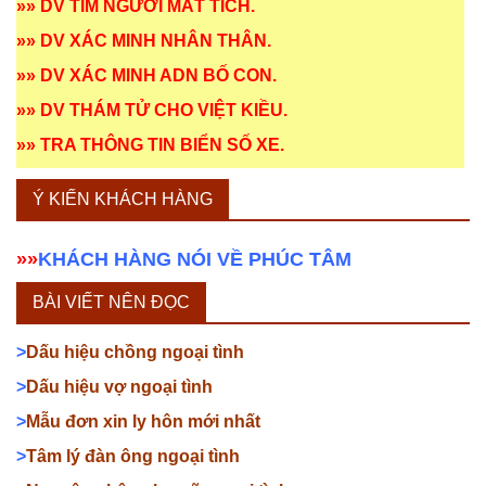
»»
DV TÌM NGƯỜI MẤT TÍCH
.
»»
DV XÁC MINH NHÂN THÂN
.
»»
DV XÁC MINH ADN BỐ CON
.
»»
DV THÁM TỬ CHO VIỆT KIỀU
.
»»
TRA THÔNG TIN BIỂN SỐ XE
.
Ý KIẾN KHÁCH HÀNG
»»
KHÁCH HÀNG NÓI VỀ PHÚC TÂM
BÀI VIẾT NÊN ĐỌC
>
Dấu hiệu chồng ngoại tình
>
Dấu hiệu vợ ngoại tình
>
Mẫu đơn xin ly hôn mới nhất
>
Tâm lý đàn ông ngoại tình