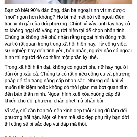
Bạn có biết 90% đàn ông, đàn bà ngoại tình vì tìm được
“mối” ngon hơn không? Họ bị mê mệt bởi về ngoài điển
trai, xinh gái của đối phương. Chính vì vậy, anh tay hay cô
ta không ngại đá văng người hiện tại để chọn nhân tình.
Chúng ta không thể phủ nhận rằng ngoại hình đóng một
vai trò rất quan trọng trong xã hội hiện nay. Từ công việc,
sự nghiệp hay đến tình yêu, hôn nhân, người nào có ngoại
hình thì người đó có thêm một phần lợi thế.
Trong xã hội hiện đại, không có người phụ nữ hay người
đàn ông xấu cả. Chúng ta có rất nhiều công cụ và phương
pháp để tân trang nâng cấp nhan sắc. Nhưng đôi khi vì
muốn tiết kiệm hoặc không có thời gian mà bớt quan tâm
đến bản thân mình. Ngoại hình xuề xòa xuống cấp đã
khiến cho đối phương chán ghét mà phản bội.
Vì vậy, chỉ cần bạn trở nên xinh đẹp thôi cũng đủ làm đối
phương hối hận. Một kẻ ham mê sắc đẹp phụ rẫy bạn đời
thì cũng sẽ bị sắc đẹp vùi dập mà thôi.