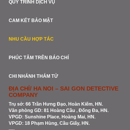
QUY TRÌNH DỊCH VỤ
CAM KẾT BẢO MẬT
NHU CẦU HỢP TÁC
PHÚC TÂM TRÊN BÁO CHÍ
CHI NHÁNH THÁM TỬ
ĐỊA CHỈ/ HA NOI – SAI GON DETECTIVE
COMPANY
Trụ sở: 66 Trần Hưng Đạo, Hoàn Kiếm, HN.
Văn phòng GD: 81 Hoàng Cầu , Đống Đa, HN.
VPGD: Sunshine Place, Hoàng Mai, HN.
VPGD: 18 Phạm Hùng, Cầu Giấy, HN.
—-