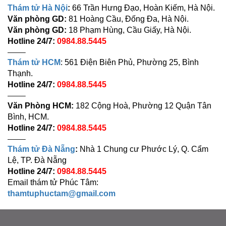
Thám tử Hà Nội
:
66 Trần Hưng Đạo, Hoàn Kiếm, Hà Nội.
Văn phòng GD:
81 Hoàng Cầu, Đống Đa, Hà Nội.
Văn phòng GD:
18 Phạm Hùng, Cầu Giấy, Hà Nội.
Hotline 24/7:
0984.88.5445
——–
Thám tử HCM
: 561 Điện Biên Phủ, Phường 25, Bình
Thạnh.
Hotline 24/7:
0984.88.5445
——–
Văn Phòng HCM:
182 Cộng Hoà, Phường 12 Quận Tân
Bình, HCM.
Hotline 24/7:
0984.88.5445
——–
Thám tử Đà Nẵng
:
Nhà 1 Chung cư Phước Lý, Q. Cẩm
Lệ, TP. Đà Nẵng
Hotline 24/7:
0984.88.5445
Email thám tử Phúc Tâm:
thamtuphuctam@gmail.com