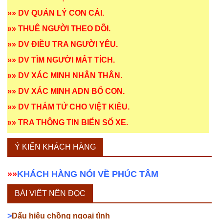
»»
DV QUẢN LÝ CON CÁI
.
»»
THUÊ NGƯỜI THEO DÕI
.
»»
DV ĐIỀU TRA NGƯỜI YÊU
.
»»
DV TÌM NGƯỜI MẤT TÍCH
.
»»
DV XÁC MINH NHÂN THÂN
.
»»
DV XÁC MINH ADN BỐ CON
.
»»
DV THÁM TỬ CHO VIỆT KIỀU
.
»»
TRA THÔNG TIN BIỂN SỐ XE
.
Ý KIẾN KHÁCH HÀNG
»»
KHÁCH HÀNG NÓI VỀ PHÚC TÂM
BÀI VIẾT NÊN ĐỌC
>
Dấu hiệu chồng ngoại tình