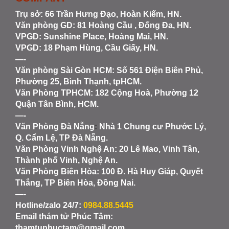
Trụ sở: 66 Trần Hưng Đạo, Hoàn Kiếm, HN.
Văn phòng GD: 81 Hoàng Cầu , Đống Đa, HN.
VPGD: Sunshine Place, Hoàng Mai, HN.
VPGD: 18 Phạm Hùng, Cầu Giấy, HN.
—-
Văn phòng Sài Gòn HCM
: Số 561 Điện Biên Phủ,
Phường 25, Bình Thạnh, tpHCM.
Văn Phòng TPHCM: 182 Cộng Hoà, Phường 12
Quận Tân Bình, HCM.
—-
Văn Phòng Đà Nẵng
:
Nhà 1 Chung cư Phước Lý,
Q. Cẩm Lệ, TP Đà Nẵng.
Văn Phòng Vinh Nghệ An
: 20 Lê Mao, Vinh Tân,
Thành phố Vinh, Nghệ An.
Văn Phòng Biên Hòa
: 100 Đ. Hà Huy Giáp, Quyết
Thắng, TP Biên Hòa, Đồng Nai.
—-
Hotline/zalo 24/7:
0984.88.5445
Email thám tử Phúc Tâm:
thamtuphuctam@gmail.com