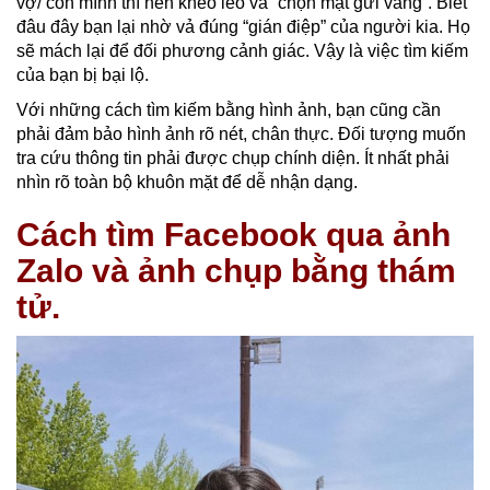
vợ/ con mình thì nên khéo léo và “chọn mặt gửi vàng”. Biết
đâu đây bạn lại nhờ vả đúng “gián điệp” của người kia. Họ
sẽ mách lại để đối phương cảnh giác. Vậy là việc tìm kiếm
của bạn bị bại lộ.
Với những cách tìm kiếm bằng hình ảnh, bạn cũng cần
phải đảm bảo hình ảnh rõ nét, chân thực. Đối tượng muốn
tra cứu thông tin phải được chụp chính diện. Ít nhất phải
nhìn rõ toàn bộ khuôn mặt để dễ nhận dạng.
Cách tìm Facebook qua ảnh
Zalo và ảnh chụp bằng thám
tử.