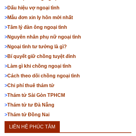
>
Dấu hiệu vợ ngoại tình
>
Mẫu đơn xin ly hôn mới nhất
>
Tâm lý đàn ông ngoại tình
>
Nguyên nhân phụ nữ ngoại tình
>
Ngoại tình tư tưởng là gì?
>
Bí quyết giữ chồng tuyệt đỉnh
>
Làm gì khi chồng ngoại tình
>
Cách theo dõi chồng ngoại tình
>
Chi phí thuê thám tử
>
Thám tử Sài Gòn TPHCM
>
Thám tử tư Đà Nẵng
>
Thám tử Đồng Nai
LIÊN HỆ PHÚC TÂM