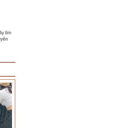
ãy tìm
uyên