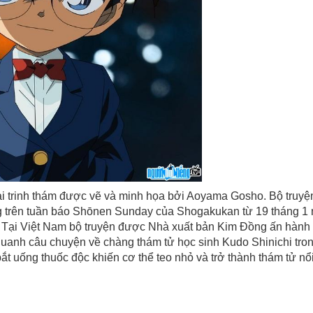
ại trinh thám được vẽ và minh họa bởi Aoyama Gosho. Bộ truyệ
 trên tuần báo Shōnen Sunday của Shogakukan từ 19 tháng 1
 Tại Việt Nam bộ truyện được Nhà xuất bản Kim Đồng ấn hành
anh câu chuyện về chàng thám tử học sinh Kudo Shinichi tro
ắt uống thuốc độc khiến cơ thể teo nhỏ và trở thành thám tử nổi