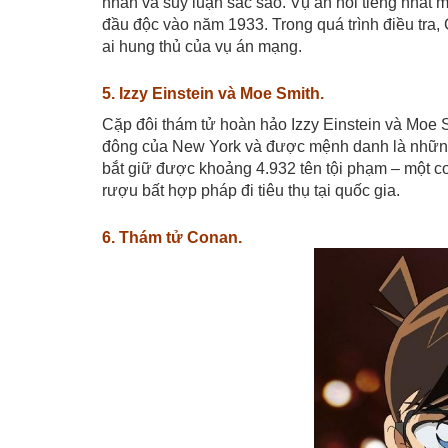
nhẫn và suy luận sắc sảo. Vụ án nổi tiếng nhất m
đầu độc vào năm 1933. Trong quá trình điều tra, G
ai hung thủ của vụ án mạng.
5. Izzy Einstein và Moe Smith.
Cặp đôi thám tử hoàn hảo Izzy Einstein và Moe S
đông của New York và được mệnh danh là những 
bắt giữ được khoảng 4.932 tên tội phạm – một c
rượu bất hợp pháp đi tiêu thụ tại quốc gia.
6. Thám tử Conan.