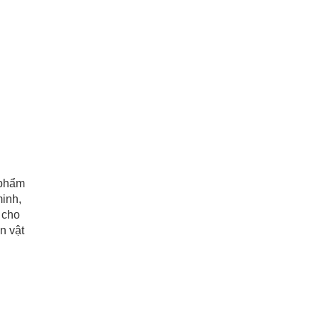
 phẩm
minh,
 cho
n vật