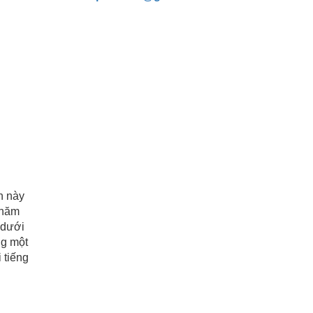
n này
 năm
 dưới
ng một
 tiếng