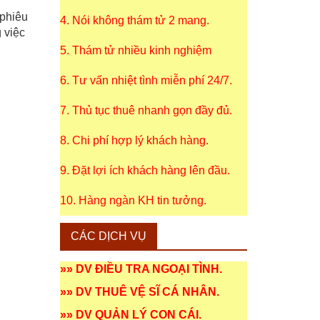
phiêu
4. Nói không thám tử 2 mang.
 việc
5. Thám tử nhiều kinh nghiệm
6. Tư vấn nhiệt tình miễn phí 24/7.
7. Thủ tục thuê nhanh gọn đầy đủ.
8. Chi phí hợp lý khách hàng.
9. Đặt lợi ích khách hàng lên đầu.
10. Hàng ngàn KH tin tưởng.
CÁC DỊCH VỤ
»»
DV ĐIỀU TRA NGOẠI TÌNH
.
»»
DV THUÊ VỆ SĨ CÁ NHÂN
.
»»
DV QUẢN LÝ CON CÁI
.