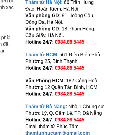
 lưu bị
Thám tử Hà Nội
:
66 Trần Hưng
ính xác
Đạo, Hoàn Kiếm, Hà Nội.
Văn phòng GD:
81 Hoàng Cầu,
Đống Đa, Hà Nội.
Văn phòng GD:
18 Phạm Hùng,
Cầu Giấy, Hà Nội.
 phía
Hotline 24/7:
0984.88.5445
h đã
——–
ai
Thám tử HCM
: 561 Điện Biên Phủ,
Phường 25, Bình Thạnh.
Hotline 24/7:
0984.88.5445
——–
Văn Phòng HCM:
182 Cộng Hoà,
Phường 12 Quận Tân Bình, HCM.
Hotline 24/7:
0984.88.5445
——–
Thám tử Đà Nẵng
:
Nhà 1 Chung cư
Phước Lý, Q. Cẩm Lệ, TP. Đà Nẵng
Hotline 24/7:
0984.88.5445
Email thám tử Phúc Tâm:
thamtuphuctam@gmail.com