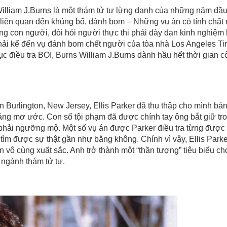
lliam J.Burns là một thám tử tư lừng danh của những năm đầu
n liên quan đến khủng bố, đánh bom – Những vụ án có tính chất
g con người, đòi hỏi người thực thi phải dày dạn kinh nghiệm 
hải kể đến vụ đánh bom chết người của tòa nhà Los Angeles Ti
 điều tra BOI, Burns William J.Burns dành hầu hết thời gian cò
Burlington, New Jersey, Ellis Parker đã thu thập cho mình bả
 đáng mơ ước. Con số tội phạm đã được chính tay ông bắt giữ tr
phải ngưỡng mộ. Một số vụ án được Parker điều tra từng được 
tìm được sự thật gần như bằng không. Chính vì vậy, Ellis Parke
ên vô cùng xuất sắc. Anh trở thành một “thần tượng” tiêu biểu ch
g ngành thám tử tư.