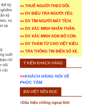
 thế kỷ
»»
THUÊ NGƯỜI THEO DÕI
.
 nghiêm
»»
DV ĐIỀU TRA NGƯỜI YÊU
.
lẫn kỹ
mes, vụ
»»
DV TÌM NGƯỜI MẤT TÍCH
.
n lại
»»
DV XÁC MINH NHÂN THÂN
.
»»
DV XÁC MINH ADN BỐ CON
.
»»
DV THÁM TỬ CHO VIỆT KIỀU
.
ng
»»
TRA THÔNG TIN BIỂN SỐ XE
.
ong suốt
báo chí
Ý KIẾN KHÁCH HÀNG
r nổi
o các
»»
KHÁCH HÀNG NÓI VỀ
PHÚC TÂM
BÀI VIẾT NÊN ĐỌC
>
Dấu hiệu chồng ngoại tình