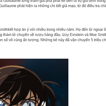
à Guillaume từng tham gia phá phải kể đến là vụ gia đình trung
uillaume phát hiện ra những chi tiết giả mạo, từ đó điều tra ch
mithkết hợp ăn ý với nhiều trong nhiều năm. Họ đến từ ngoại ô
thám tử chuyên về rượu hàng đầu. Izzy Einstein và Moe Smit
on số vô cùng ấn tượng. Những kẻ này đã vận chuyển 5 triệu ch