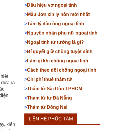
>
Dấu hiệu vợ ngoại tình
>
Mẫu đơn xin ly hôn mới nhất
>
Tâm lý đàn ông ngoại tình
>
Nguyên nhân phụ nữ ngoại tình
>
Ngoại tình tư tưởng là gì?
>
Bí quyết giữ chồng tuyệt đỉnh
>
Làm gì khi chồng ngoại tình
>
Cách theo dõi chồng ngoại tình
hiệt
>
Chi phí thuê thám tử
 đưa ra
>
Thám tử Sài Gòn TPHCM
 ác
 diện
>
Thám tử tư Đà Nẵng
>
Thám tử Đồng Nai
LIÊN HỆ PHÚC TÂM
ạy, kiên