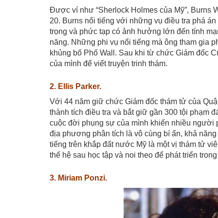
Được ví như “Sherlock Holmes của Mỹ”, Burns Wi
20. Burns nổi tiếng với những vụ điều tra phá á
trọng và phức tạp có ảnh hưởng lớn đến tính mạn
năng. Những phi vụ nổi tiếng mà ông tham gia p
khủng bố Phố Wall. Sau khi từ chức Giám đốc Cục
của mình để viết truyện trinh thám.
2. Ellis Parker.
Với 44 năm giữ chức Giám đốc thám tử của Quận 
thành tích điều tra và bắt giữ gần 300 tội phạm
cuộc đời phụng sự của mình khiến nhiều người 
địa phương phân tích là vô cùng bí ẩn, khả năng 
tiếng trên khắp đất nước Mỹ là một vị thám tử vi
thế hệ sau học tập và noi theo để phát triển tron
3. Miriam Ponzi.