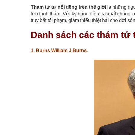
Thám tử tư nổi tiếng trên thế giới
là những ngư
lưu trinh thám. Với kỹ năng điều tra xuất chúng 
truy bắt tội phạm, giảm thiểu thiệt hại cho đời 
Danh sách các thám tử tư
1. Burns William J.Burns.