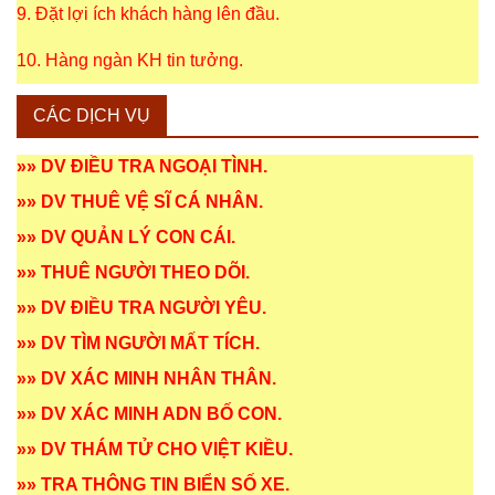
9. Đặt lợi ích khách hàng lên đầu.
10. Hàng ngàn KH tin tưởng.
CÁC DỊCH VỤ
»»
DV ĐIỀU TRA NGOẠI TÌNH
.
»»
DV THUÊ VỆ SĨ CÁ NHÂN
.
»»
DV QUẢN LÝ CON CÁI
.
»»
THUÊ NGƯỜI THEO DÕI
.
»»
DV ĐIỀU TRA NGƯỜI YÊU
.
»»
DV TÌM NGƯỜI MẤT TÍCH
.
»»
DV XÁC MINH NHÂN THÂN
.
»»
DV XÁC MINH ADN BỐ CON
.
»»
DV THÁM TỬ CHO VIỆT KIỀU
.
»»
TRA THÔNG TIN BIỂN SỐ XE
.