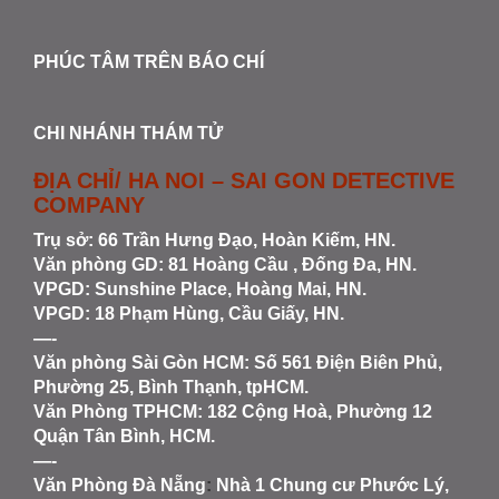
PHÚC TÂM TRÊN BÁO CHÍ
CHI NHÁNH THÁM TỬ
ĐỊA CHỈ/ HA NOI – SAI GON DETECTIVE
COMPANY
Trụ sở: 66 Trần Hưng Đạo, Hoàn Kiếm, HN.
Văn phòng GD: 81 Hoàng Cầu , Đống Đa, HN.
VPGD: Sunshine Place, Hoàng Mai, HN.
VPGD: 18 Phạm Hùng, Cầu Giấy, HN.
—-
Văn phòng Sài Gòn HCM
: Số 561 Điện Biên Phủ,
Phường 25, Bình Thạnh, tpHCM.
Văn Phòng TPHCM: 182 Cộng Hoà, Phường 12
Quận Tân Bình, HCM.
—-
Văn Phòng Đà Nẵng
:
Nhà 1 Chung cư Phước Lý,