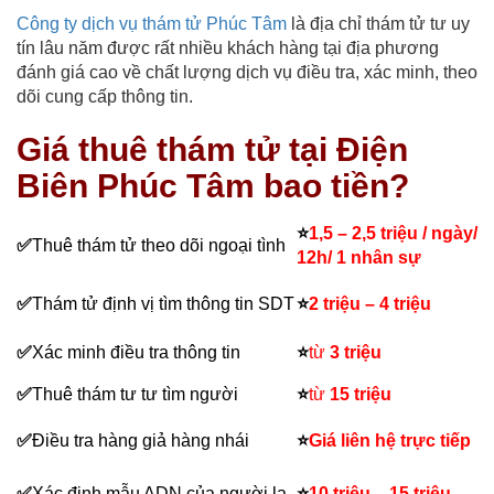
Công ty dịch vụ thám tử Phúc Tâm
là địa chỉ thám tử tư uy
tín lâu năm được rất nhiều khách hàng tại địa phương
đánh giá cao về chất lượng dịch vụ điều tra, xác minh, theo
dõi cung cấp thông tin.
Giá thuê thám tử tại Điện
Biên Phúc Tâm bao tiền?
⭐
1,5 – 2,5 triệu / ngày/
✅
Thuê thám tử theo dõi ngoại tình
12h/ 1 nhân sự
✅
T
hám tử định vị tìm thông tin SDT
⭐
2 triệu – 4 triệu
✅
Xác minh điều tra thông tin
⭐
từ
3 triệu
✅
Thuê thám tư tư tìm người
⭐
từ
15 triệu
✅
Điều tra hàng giả hàng nhái
⭐
Giá liên hệ trực tiếp
✅
Xác định mẫu ADN của người lạ
⭐
10 triệu – 15 triệu