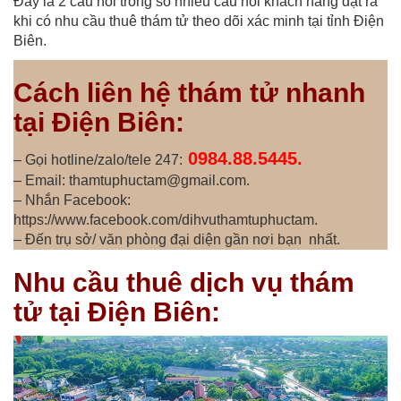
Đây là 2 câu hỏi trong số nhiều câu hỏi khách hàng đặt ra
khi có nhu cầu thuê thám tử theo dõi xác minh tại tỉnh Điện
Biên.
Cách liên hệ thám tử nhanh
tại Điện Biên:
0984.88.5445.
– Gọi hotline/zalo/tele 247:
– Email: thamtuphuctam@gmail.com.
– Nhắn Facebook:
https://www.facebook.com/dihvuthamtuphuctam.
– Đến trụ sở/ văn phòng đại diện gần nơi bạn nhất.
Nhu cầu thuê dịch vụ thám
tử tại Điện Biên: