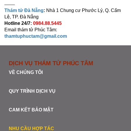
——–
Thám tử Đà Nẵng
:
Nhà 1 Chung cư Phước Lý, Q. Cẩm
Lệ, TP. Đà Nẵng
Hotline 24/7:
0984.88.5445
Email thám tử Phúc Tâm:
thamtuphuctam@gmail.com
DỊCH VỤ THÁM TỬ PHÚC TÂM
VỀ CHÚNG TÔI
QUY TRÌNH DỊCH VỤ
CAM KẾT BẢO MẬT
NHU CẦU HỢP TÁC