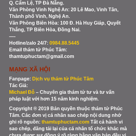
Q. Cẩm Lệ, TP Đà Nẵng.
Văn Phòng Vinh Nghệ An
: 20 Lê Mao, Vinh Tân,
Thành phố Vinh, Nghệ An.
Văn Phòng Biên Hòa
: 100 Đ. Hà Huy Giáp, Quyết
Thắng, TP Biên Hòa, Đồng Nai.
—-
Hotline/zalo 24/7:
0984.88.5445
Email thám tử Phúc Tâm:
thamtuphuctam@gmail.com
MẠNG XÃ HỘI
Fanpage:
Dịch vụ thám tử Phúc Tâm
Tác Giả:
Michael Đỗ
– Chuyên gia thám tử tư và tư vấn
pháp luật với hơn 15 năm kinh nghiệm.
Copyright ® 2019 Bản quyền thuộc thám tử Phúc
Tâm. Các đơn vị cá nhân sao chép nội dung nhớ
ghi rõ nguồn:
thamtuphuctam.com
Tất cả hành vi
sao chép, đăng tải lại của cá nhân tổ chức khác mà
chưa được sự đồng ý rõ ràng bằng văn bản đều vi