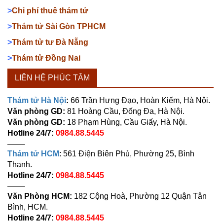
>
Chi phí thuê thám tử
>
Thám tử Sài Gòn TPHCM
>
Thám tử tư Đà Nẵng
>
Thám tử Đồng Nai
LIÊN HỆ PHÚC TÂM
Thám tử Hà Nội
:
66 Trần Hưng Đạo, Hoàn Kiếm, Hà Nội.
Văn phòng GD:
81 Hoàng Cầu, Đống Đa, Hà Nội.
Văn phòng GD:
18 Phạm Hùng, Cầu Giấy, Hà Nội.
Hotline 24/7:
0984.88.5445
——–
Thám tử HCM
: 561 Điện Biên Phủ, Phường 25, Bình
Thạnh.
Hotline 24/7:
0984.88.5445
——–
Văn Phòng HCM:
182 Cộng Hoà, Phường 12 Quận Tân
Bình, HCM.
Hotline 24/7:
0984.88.5445