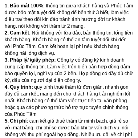
1. Bảo mật 100%:
thông tin giữa khách hàng và Phúc Tâm
được bảo mật tuyệt đối không để bên thứ 3 biết, làm việc
điều tra/ theo dõi kín đáo tránh ảnh hưởng đời tư khách
hàng, nói không với thám tử 2 mang.
2.
Cam kết:
Nói không với lừa đảo, bán thông tin, tống tiền
khách hàng. Khách hàng có thể an tâm tuyệt đối khi đến
với Phúc Tâm. Cam kết hoàn lại phí nếu khách hàng
không hài lòng dịch vụ.
3. Pháp lý/ /giấy phép:
Công ty có đăng ký kinh doanh
cung cấp thông tin. Làm việc trên biển bản hợp đồng đảm
bảo quyền lợi, nghĩ vụ của 2 bên. Hợp đồng có đầy đủ chữ
ký, dấu của người đại diện công ty.
4.
Quy trình:
quy trình thuê thám tử đơn giản, nhanh gọn
đầy đủ cam kết, mang đến cho khách hàng trải nghiệm tốt
nhất. Khách hàng có thể làm việc trực tiếp tại văn phòng
hoặc qua các phương thức hỗ trợ trực tuyến chính thống
của Phúc Tâm.
5. Chi phí:
cam kết giá thuê thám tử minh bạch, giá rẻ so
với mặt bằng, chi phí sẽ được báo khi tư vấn dịch vụ, nói
không với thu phí ngoài hợp đồng. Nhiều ưu đãi về chi phí