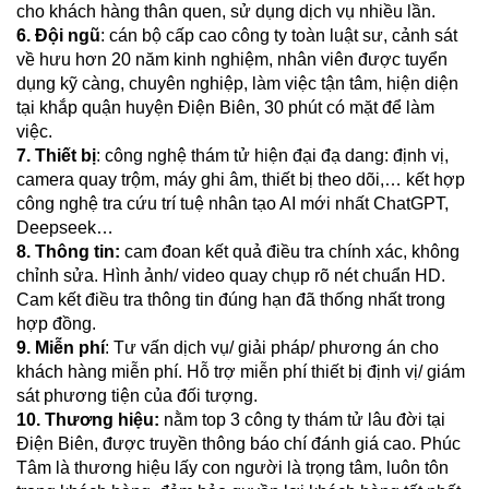
cho khách hàng thân quen, sử dụng dịch vụ nhiều lần.
6. Đội ngũ
: cán bộ cấp cao công ty toàn luật sư, cảnh sát
về hưu hơn 20 năm kinh nghiệm, nhân viên được tuyển
dụng kỹ càng, chuyên nghiệp, làm việc tận tâm, hiện diện
tại khắp quận huyện Điện Biên, 30 phút có mặt để làm
việc.
7. Thiết bị
: công nghệ thám tử hiện đại đạ dang:
định vị,
camera quay trộm, máy ghi âm, thiết bị theo dõi,… kết hợp
công nghệ tra cứu trí tuệ nhân tạo AI mới nhất ChatGPT,
Deepseek…
8. Thông tin:
cam đoan kết quả điều tra chính xác, không
chỉnh sửa. Hình ảnh/ video quay chụp rõ nét chuẩn HD.
Cam kết điều tra thông tin đúng hạn đã thống nhất trong
hợp đồng.
9. Miễn phí
: Tư vấn dịch vụ/ giải pháp/ phương án cho
khách hàng miễn phí. Hỗ trợ miễn phí thiết bị định vị/ giám
sát phương tiện của đối tượng.
10.
Thương hiệu:
nằm top 3 công ty thám tử lâu đời tại
Điện Biên, được truyền thông báo chí đánh giá cao. Phúc
Tâm là thương hiệu lấy con người là trọng tâm, luôn tôn