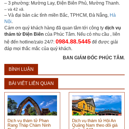
– 3 phường: Mường Lay, Điện Biên Phủ, Mường Thanh.
– và 42 xã.
– Và đại bàn các tỉnh miền Bắc, TPHCM, Đà Nẵng,
Hà
Nội
.
Cám ơn quý khách hàng đã quan tâm tới công ty
dịch vụ
thám tử Điện Biên
của Phúc Tâm. Nếu có nhu cầu , liên
0984.88.5445
hệ đến hotline/zalo 24/7:
để được giải
đáp mọi thắc mắc của quý khách.
BAN GIÁM ĐỐC PHÚC TÂM.
BÌNH LUẬN
BÀI VIẾT LIÊN QUAN
Dịch vụ thám tử Phan
Dịch vụ thám tử Hội An
Rang Tháp Chàm Ninh
Quảng Nam theo dõi giá