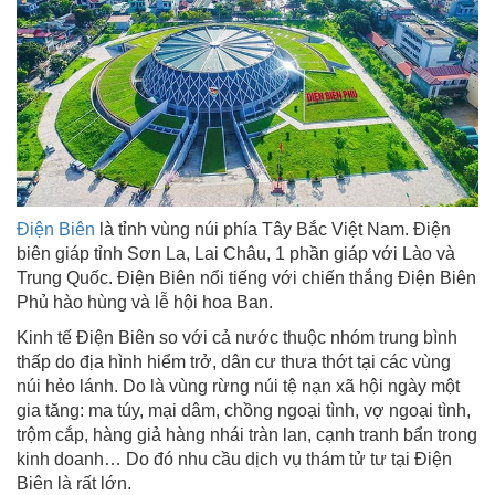
Điện Biên
là tỉnh vùng núi phía Tây Bắc Việt Nam. Điện
biên giáp tỉnh Sơn La, Lai Châu, 1 phần giáp với Lào và
Trung Quốc. Điện Biên nổi tiếng với chiến thắng Điện Biên
Phủ hào hùng và lễ hội hoa Ban.
Kinh tế Điện Biên so với cả nước thuộc nhóm trung bình
thấp do địa hình hiểm trở, dân cư thưa thớt tại các vùng
núi hẻo lánh. Do là vùng rừng núi tệ nạn xã hội ngày một
gia tăng: ma túy, mại dâm, chồng ngoại tình, vợ ngoại tình,
trộm cắp, hàng giả hàng nhái tràn lan, cạnh tranh bẩn trong
kinh doanh… Do đó nhu cầu dịch vụ thám tử tư tại Điện
Biên là rất lớn.