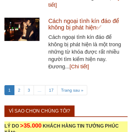
tiết]
Cách ngoại tình kín đáo để
không bị phát hiện✅
Cách ngoại tình kín đáo để
không bị phát hiện là một trong
những từ khóa được rất nhiều
người tìm kiếm hiện nay.
Đương...
[Chi tiết]
1
2
3
…
17
Trang sau »
VÌ SAO CHỌN CHÚNG TÔI?
>35.000
LÝ DO
KHÁCH HÀNG TIN TƯỞNG PHÚC