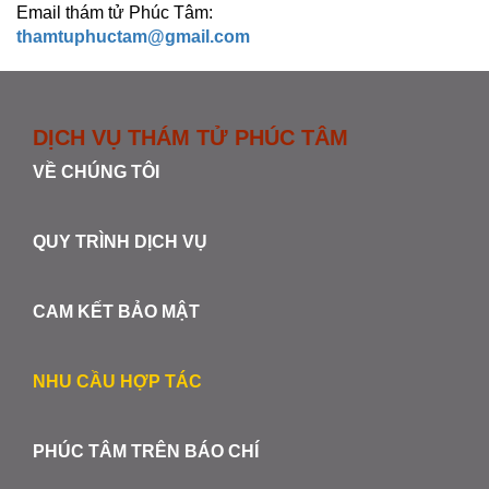
Email thám tử Phúc Tâm:
thamtuphuctam@gmail.com
DỊCH VỤ THÁM TỬ PHÚC TÂM
VỀ CHÚNG TÔI
QUY TRÌNH DỊCH VỤ
CAM KẾT BẢO MẬT
NHU CẦU HỢP TÁC
PHÚC TÂM TRÊN BÁO CHÍ