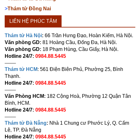
>
Thám tử Đồng Nai
LIÊN HỆ PHÚC TÂM
Thám tử Hà Nội
:
66 Trần Hưng Đạo, Hoàn Kiếm, Hà Nội.
Văn phòng GD:
81 Hoàng Cầu, Đống Đa, Hà Nội.
Văn phòng GD:
18 Phạm Hùng, Cầu Giấy, Hà Nội.
Hotline 24/7:
0984.88.5445
——–
Thám tử HCM
: 561 Điện Biên Phủ, Phường 25, Bình
Thạnh.
Hotline 24/7:
0984.88.5445
——–
Văn Phòng HCM:
182 Cộng Hoà, Phường 12 Quận Tân
Bình, HCM.
Hotline 24/7:
0984.88.5445
——–
Thám tử Đà Nẵng
:
Nhà 1 Chung cư Phước Lý, Q. Cẩm
Lệ, TP. Đà Nẵng
Hotline 24/7:
0984.88.5445