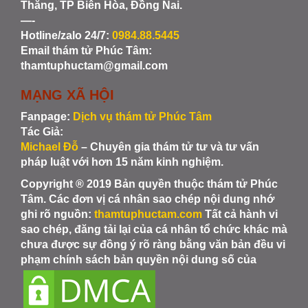
Thắng, TP Biên Hòa, Đồng Nai.
—-
Hotline/zalo 24/7:
0984.88.5445
Email thám tử Phúc Tâm:
thamtuphuctam@gmail.com
MẠNG XÃ HỘI
Fanpage:
Dịch vụ thám tử Phúc Tâm
Tác Giả:
Michael Đỗ
– Chuyên gia thám tử tư và tư vấn
pháp luật với hơn 15 năm kinh nghiệm.
Copyright ® 2019 Bản quyền thuộc thám tử Phúc
Tâm. Các đơn vị cá nhân sao chép nội dung nhớ
ghi rõ nguồn:
thamtuphuctam.com
Tất cả hành vi
sao chép, đăng tải lại của cá nhân tổ chức khác mà
chưa được sự đồng ý rõ ràng bằng văn bản đều vi
phạm chính sách bản quyền nội dung số của