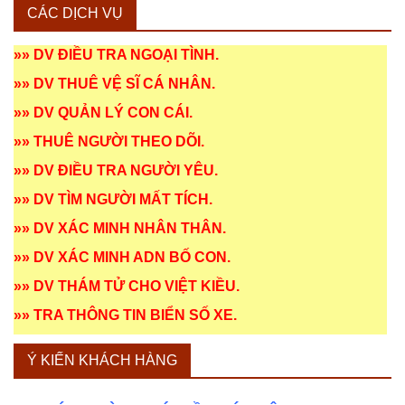
CÁC DỊCH VỤ
»»
DV ĐIỀU TRA NGOẠI TÌNH
.
»»
DV THUÊ VỆ SĨ CÁ NHÂN
.
»»
DV QUẢN LÝ CON CÁI
.
»»
THUÊ NGƯỜI THEO DÕI
.
»»
DV ĐIỀU TRA NGƯỜI YÊU
.
»»
DV TÌM NGƯỜI MẤT TÍCH
.
»»
DV XÁC MINH NHÂN THÂN
.
»»
DV XÁC MINH ADN BỐ CON
.
»»
DV THÁM TỬ CHO VIỆT KIỀU
.
»»
TRA THÔNG TIN BIỂN SỐ XE
.
Ý KIẾN KHÁCH HÀNG