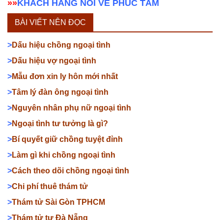
»»
KHÁCH HÀNG NÓI VỀ PHÚC TÂM
BÀI VIẾT NÊN ĐỌC
>
Dấu hiệu chồng ngoại tình
>
Dấu hiệu vợ ngoại tình
>
Mẫu đơn xin ly hôn mới nhất
>
Tâm lý đàn ông ngoại tình
>
Nguyên nhân phụ nữ ngoại tình
>
Ngoại tình tư tưởng là gì?
>
Bí quyết giữ chồng tuyệt đỉnh
>
Làm gì khi chồng ngoại tình
>
Cách theo dõi chồng ngoại tình
>
Chi phí thuê thám tử
>
Thám tử Sài Gòn TPHCM
>
Thám tử tư Đà Nẵng