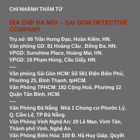
CHI NHÁNH THÁM TỬ
ĐỊA CHỈ/ HA NOI – SAI GON DETECTIVE
COMPANY
Trụ sở: 66 Trần Hưng Đạo, Hoàn Kiếm, HN.
Văn phòng GD: 81 Hoàng Cầu , Đống Đa, HN.
VPGD: Sunshine Place, Hoàng Mai, HN.
VPGD: 18 Phạm Hùng, Cầu Giấy, HN.
—-
Văn phòng Sài Gòn HCM
: Số 561 Điện Biên Phủ,
Phường 25, Bình Thạnh, tpHCM.
Văn Phòng TPHCM: 182 Cộng Hoà, Phường 12
Quận Tân Bình, HCM.
—-
Văn Phòng Đà Nẵng
:
Nhà 1 Chung cư Phước Lý,
Q. Cẩm Lệ, TP Đà Nẵng.
Văn Phòng Vinh Nghệ An
: 20 Lê Mao, Vinh Tân,
Thành phố Vinh, Nghệ An.
Văn Phòng Biên Hòa
: 100 Đ. Hà Huy Giáp, Quyết