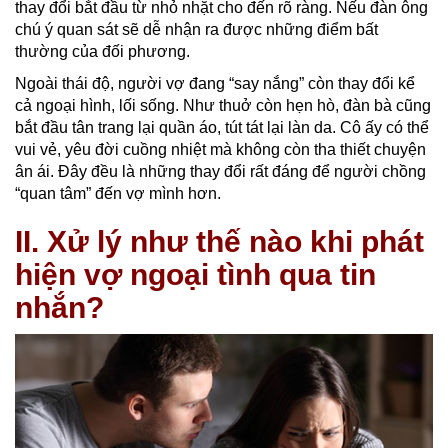
thay đổi bắt đầu từ nhỏ nhặt cho đến rõ ràng. Nếu đàn ông
chú ý quan sát sẽ dễ nhận ra được những điểm bất
thường của đối phương.
Ngoài thái độ, người vợ đang “say nắng” còn thay đổi kể
cả ngoại hình, lối sống. Như thuở còn hẹn hò, đàn bà cũng
bắt đầu tân trang lại quần áo, tút tát lại làn da. Cô ấy có thể
vui vẻ, yêu đời cuồng nhiệt mà không còn tha thiết chuyện
ân ái. Đây đều là những thay đổi rất đáng để người chồng
“quan tâm” đến vợ mình hơn.
II. Xử lý như thế nào khi phát
hiện vợ ngoại tình qua tin
nhắn?