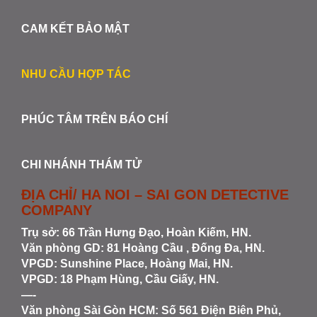
CAM KẾT BẢO MẬT
NHU CẦU HỢP TÁC
PHÚC TÂM TRÊN BÁO CHÍ
CHI NHÁNH THÁM TỬ
ĐỊA CHỈ/ HA NOI – SAI GON DETECTIVE
COMPANY
Trụ sở: 66 Trần Hưng Đạo, Hoàn Kiếm, HN.
Văn phòng GD: 81 Hoàng Cầu , Đống Đa, HN.
VPGD: Sunshine Place, Hoàng Mai, HN.
VPGD: 18 Phạm Hùng, Cầu Giấy, HN.
—-
Văn phòng Sài Gòn HCM
: Số 561 Điện Biên Phủ,