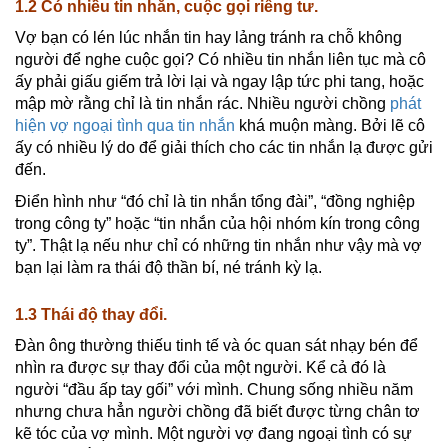
1.2 Có nhiều tin nhắn, cuộc gọi riêng tư.
Vợ bạn có lén lúc nhắn tin hay lảng tránh ra chỗ không
người để nghe cuộc gọi? Có nhiều tin nhắn liên tục mà cô
ấy phải giấu giếm trả lời lại và ngay lập tức phi tang, hoặc
mập mờ rằng chỉ là tin nhắn rác. Nhiều người chồng
phát
hiện vợ ngoại tình qua tin nhắn
khá muộn màng. Bởi lẽ cô
ấy có nhiều lý do để giải thích cho các tin nhắn lạ được gửi
đến.
Điển hình như “đó chỉ là tin nhắn tổng đài”, “đồng nghiệp
trong công ty” hoặc “tin nhắn của hội nhóm kín trong công
ty”. Thật lạ nếu như chỉ có những tin nhắn như vậy mà vợ
bạn lại làm ra thái độ thần bí, né tránh kỳ lạ.
1.3 Thái độ thay đổi.
Đàn ông thường thiếu tinh tế và óc quan sát nhạy bén để
nhìn ra được sự thay đổi của một người. Kể cả đó là
người “đầu ấp tay gối” với mình. Chung sống nhiều năm
nhưng chưa hẳn người chồng đã biết được từng chân tơ
kẽ tóc của vợ mình. Một người vợ đang ngoại tình có sự