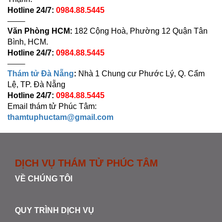
Hotline 24/7:
0984.88.5445
——–
Văn Phòng HCM:
182 Cộng Hoà, Phường 12 Quận Tân
Bình, HCM.
Hotline 24/7:
0984.88.5445
——–
Thám tử Đà Nẵng
:
Nhà 1 Chung cư Phước Lý, Q. Cẩm
Lệ, TP. Đà Nẵng
Hotline 24/7:
0984.88.5445
Email thám tử Phúc Tâm:
thamtuphuctam@gmail.com
DỊCH VỤ THÁM TỬ PHÚC TÂM
VỀ CHÚNG TÔI
QUY TRÌNH DỊCH VỤ