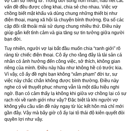
vợ cần sự riêng tư. Trong đời sống hôn nhân, hầu hết các
vấn đề đều được công khai, chia sẻ cho nhau. Việc vợ
chồng biết mật khẩu và dùng chung những thiết bị như
điện thoại, mạng xã hội là chuyện bình thường. Đa số các
cặp đôi rất thoải mái sử dụng chung nhiều thứ. Điều này
giúp gắn kết tình cảm và gia tăng sự tin tưởng giữa người
bạn đời.
Tuy nhiên, người vợ lại bắt đầu muốn chia “ranh giới” rõ
ràng từ chiếc điện thoại. Cô ấy cho rằng đây là tài sản cá
nhân có ảnh hưởng đến công việc, sở thích, không gian
riêng của mình. Điều này hầu như không hề có trước kia.
Vì vậy, cô ấy đề nghị bạn không “xâm phạm” đời tư, sự
việc này chắc chắn không được bình thường. Điều này
nghe có vẻ thuyết phục nhưng vẫn là một dấu hiệu nghi
ngờ. Bạn có cảm thấy lạ không khi giữa vợ chồng lại có sự
rạch ròi về ranh giới như vậy? Đặc biệt là khi người vợ
không yêu cầu vấn đề này ngay từ lúc kết hôn mà chỉ mới
gần đây. Vậy mà bây giờ cô ấy lại tỏ thái độ kiên quyết đòi
quyền lợi như vậy.