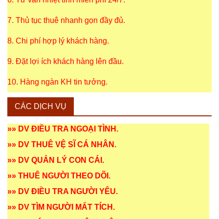
7. Thủ tục thuê nhanh gọn đầy đủ.
8. Chi phí hợp lý khách hàng.
9. Đặt lợi ích khách hàng lên đầu.
10. Hàng ngàn KH tin tưởng.
CÁC DỊCH VỤ
»»
DV ĐIỀU TRA NGOẠI TÌNH
.
»»
DV THUÊ VỆ SĨ CÁ NHÂN
.
»»
DV QUẢN LÝ CON CÁI
.
»»
THUÊ NGƯỜI THEO DÕI
.
»»
DV ĐIỀU TRA NGƯỜI YÊU
.
»»
DV TÌM NGƯỜI MẤT TÍCH
.