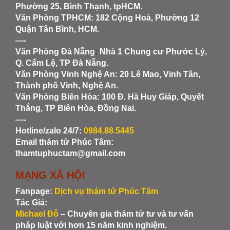
Phường 25, Bình Thạnh, tpHCM.
Văn Phòng TPHCM: 182 Cộng Hoà, Phường 12
Quận Tân Bình, HCM.
—-
Văn Phòng Đà Nẵng
:
Nhà 1 Chung cư Phước Lý,
Q. Cẩm Lệ, TP Đà Nẵng.
Văn Phòng Vinh Nghệ An
: 20 Lê Mao, Vinh Tân,
Thành phố Vinh, Nghệ An.
Văn Phòng Biên Hòa
: 100 Đ. Hà Huy Giáp, Quyết
Thắng, TP Biên Hòa, Đồng Nai.
—-
Hotline/zalo 24/7:
0984.88.5445
Email thám tử Phúc Tâm:
thamtuphuctam@gmail.com
MẠNG XÃ HỘI
Fanpage:
Dịch vụ thám tử Phúc Tâm
Tác Giả:
Michael Đỗ
– Chuyên gia thám tử tư và tư vấn
pháp luật với hơn 15 năm kinh nghiệm.