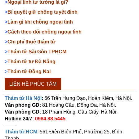
>
Ngoại tình tư tưởng là gì?
>
Bí quyết giữ chồng tuyệt đỉnh
>
Làm gì khi chồng ngoại tình
>
Cách theo dõi chồng ngoại tình
>
Chi phí thuê thám tử
>
Thám tử Sài Gòn TPHCM
>
Thám tử tư Đà Nẵng
>
Thám tử Đồng Nai
LIÊN HỆ PHÚC TÂM
Thám tử Hà Nội
:
66 Trần Hưng Đạo, Hoàn Kiếm, Hà Nội.
Văn phòng GD:
81 Hoàng Cầu, Đống Đa, Hà Nội.
Văn phòng GD:
18 Phạm Hùng, Cầu Giấy, Hà Nội.
Hotline 24/7:
0984.88.5445
——–
Thám tử HCM
: 561 Điện Biên Phủ, Phường 25, Bình
Thạnh.