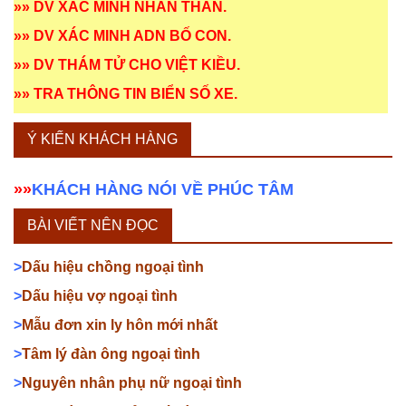
»»
DV XÁC MINH NHÂN THÂN
.
»»
DV XÁC MINH ADN BỐ CON
.
»»
DV THÁM TỬ CHO VIỆT KIỀU
.
»»
TRA THÔNG TIN BIỂN SỐ XE
.
Ý KIẾN KHÁCH HÀNG
»»
KHÁCH HÀNG NÓI VỀ PHÚC TÂM
BÀI VIẾT NÊN ĐỌC
>
Dấu hiệu chồng ngoại tình
>
Dấu hiệu vợ ngoại tình
>
Mẫu đơn xin ly hôn mới nhất
>
Tâm lý đàn ông ngoại tình
>
Nguyên nhân phụ nữ ngoại tình