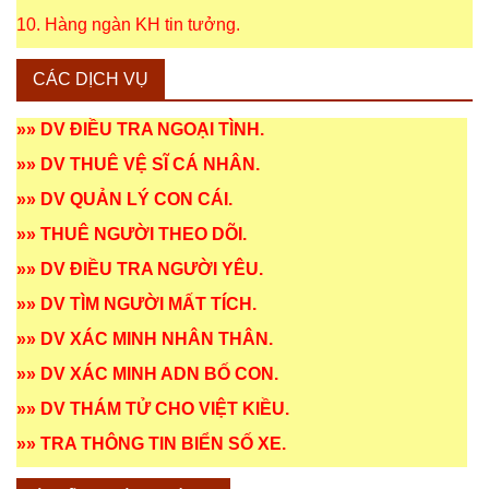
10. Hàng ngàn KH tin tưởng.
CÁC DỊCH VỤ
»»
DV ĐIỀU TRA NGOẠI TÌNH
.
»»
DV THUÊ VỆ SĨ CÁ NHÂN
.
»»
DV QUẢN LÝ CON CÁI
.
»»
THUÊ NGƯỜI THEO DÕI
.
»»
DV ĐIỀU TRA NGƯỜI YÊU
.
»»
DV TÌM NGƯỜI MẤT TÍCH
.
»»
DV XÁC MINH NHÂN THÂN
.
»»
DV XÁC MINH ADN BỐ CON
.
»»
DV THÁM TỬ CHO VIỆT KIỀU
.
»»
TRA THÔNG TIN BIỂN SỐ XE
.