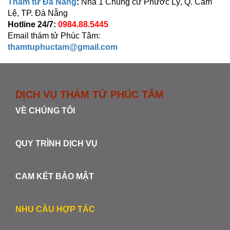
Thám tử Đà Nẵng
:
Nhà 1 Chung cư Phước Lý, Q. Cẩm
Lệ, TP. Đà Nẵng
Hotline 24/7:
0984.88.5445
Email thám tử Phúc Tâm:
thamtuphuctam@gmail.com
DỊCH VỤ THÁM TỬ PHÚC TÂM
VỀ CHÚNG TÔI
QUY TRÌNH DỊCH VỤ
CAM KẾT BẢO MẬT
NHU CẦU HỢP TÁC