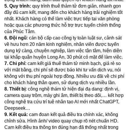
5.
Quy trình:
quy trình thuê thám tử đơn giản, nhanh gọn
đầy đủ cam kết, mang đến cho khách hàng trải nghiệm tốt
nhất. Khách hàng có thể làm việc trực tiếp tại văn phòng
hoặc qua các phương thức hỗ trợ trực tuyến chính thống
của Phúc Tâm.
6. Đội ngũ
: cán bộ cấp cao công ty toàn luật sư, cảnh sát
về hưu hơn 20 năm kinh nghiệm, nhân viên được tuyển
dụng kỹ càng, chuyên nghiệp, làm việc tận tâm, hiện diện
tại khắp quận huyện Long An, 30 phút có mặt để làm việc.
7. Chi phí:
cam kết giá thuê thám tử minh bạch, giá rẻ so
với mặt bằng, chi phí sẽ được báo khi tư vấn dịch vụ, nói
không với thu phí ngoài hợp đồng. Nhiều ưu đãi về chi phí
cho khách hàng thân quen, sử dụng dịch vụ nhiều lần.
8. Thiết bị
: công nghệ thám tử hiện đại đạ dang:
định vị,
camera quay trộm, máy ghi âm, thiết bị theo dõi,… kết hợp
công nghệ tra cứu trí tuệ nhân tạo AI mới nhất ChatGPT,
Deepseek…
9. Kết quả:
cam đoan kết quả điều tra chính xác, không
chỉnh sửa. Hình ảnh/ video quay chụp rõ nét chuẩn HD.
Cam kết điều tra thông tin đúng hạn đã thống nhất trong