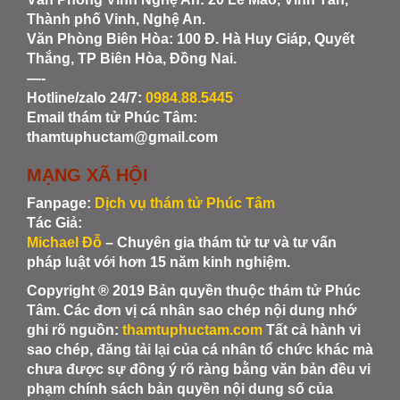
Thành phố Vinh, Nghệ An.
Văn Phòng Biên Hòa
: 100 Đ. Hà Huy Giáp, Quyết
Thắng, TP Biên Hòa, Đồng Nai.
—-
Hotline/zalo 24/7:
0984.88.5445
Email thám tử Phúc Tâm:
thamtuphuctam@gmail.com
MẠNG XÃ HỘI
Fanpage:
Dịch vụ thám tử Phúc Tâm
Tác Giả:
Michael Đỗ
– Chuyên gia thám tử tư và tư vấn
pháp luật với hơn 15 năm kinh nghiệm.
Copyright ® 2019 Bản quyền thuộc thám tử Phúc
Tâm. Các đơn vị cá nhân sao chép nội dung nhớ
ghi rõ nguồn:
thamtuphuctam.com
Tất cả hành vi
sao chép, đăng tải lại của cá nhân tổ chức khác mà
chưa được sự đồng ý rõ ràng bằng văn bản đều vi
phạm chính sách bản quyền nội dung số của