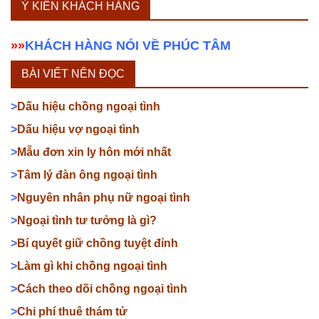
Ý KIẾN KHÁCH HÀNG
»»
KHÁCH HÀNG NÓI VỀ PHÚC TÂM
BÀI VIẾT NÊN ĐỌC
>
Dấu hiệu chồng ngoại tình
>
Dấu hiệu vợ ngoại tình
>
Mẫu đơn xin ly hôn mới nhất
>
Tâm lý đàn ông ngoại tình
>
Nguyên nhân phụ nữ ngoại tình
>
Ngoại tình tư tưởng là gì?
>
Bí quyết giữ chồng tuyệt đỉnh
>
Làm gì khi chồng ngoại tình
>
Cách theo dõi chồng ngoại tình
>
Chi phí thuê thám tử