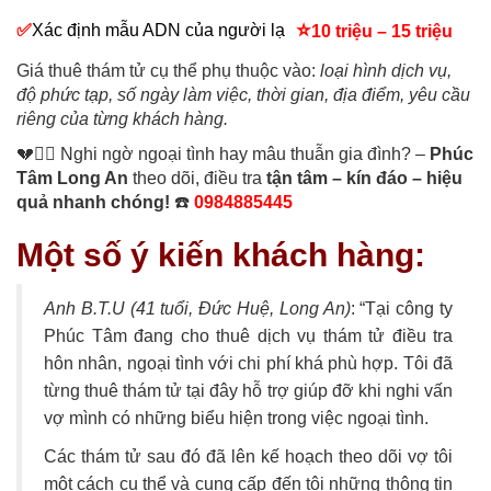
⭐
✅
Xác định mẫu ADN của người lạ
10 triệu – 15 triệu
Giá thuê thám tử cụ thể phụ thuộc vào:
loại hình dịch vụ,
độ phức tạp, số ngày làm việc, thời gian, địa điểm, yêu cầu
riêng của từng khách hàng.
💔🕵️‍♂️ Nghi ngờ ngoại tình hay mâu thuẫn gia đình? –
Phúc
Tâm Long An
theo dõi, điều tra
tận tâm – kín đáo – hiệu
quả nhanh chóng!
☎️
0984885445
Một số ý kiến khách hàng:
Anh B.T.U (41 tuổi, Đức Huệ, Long An)
: “Tại công ty
Phúc Tâm đang cho thuê dịch vụ thám tử điều tra
hôn nhân, ngoại tình với chi phí khá phù hợp. Tôi đã
từng thuê thám tử tại đây hỗ trợ giúp đỡ khi nghi vấn
vợ mình có những biểu hiện trong việc ngoại tình.
Các thám tử sau đó đã lên kế hoạch theo dõi vợ tôi
một cách cụ thể và cung cấp đến tôi những thông tin