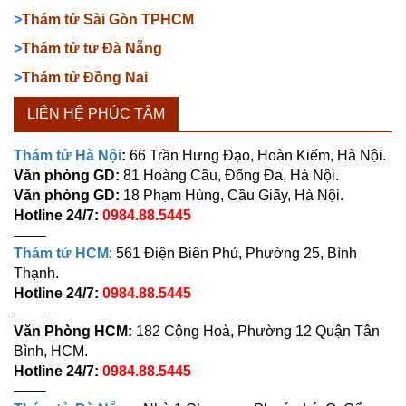
>
Thám tử Sài Gòn TPHCM
>
Thám tử tư Đà Nẵng
>
Thám tử Đồng Nai
LIÊN HỆ PHÚC TÂM
Thám tử Hà Nội
:
66 Trần Hưng Đạo, Hoàn Kiếm, Hà Nội.
Văn phòng GD:
81 Hoàng Cầu, Đống Đa, Hà Nội.
Văn phòng GD:
18 Phạm Hùng, Cầu Giấy, Hà Nội.
Hotline 24/7:
0984.88.5445
——–
Thám tử HCM
: 561 Điện Biên Phủ, Phường 25, Bình
Thạnh.
Hotline 24/7:
0984.88.5445
——–
Văn Phòng HCM:
182 Cộng Hoà, Phường 12 Quận Tân
Bình, HCM.
Hotline 24/7:
0984.88.5445
——–