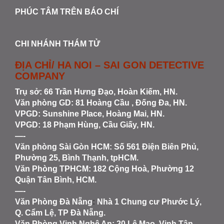
PHÚC TÂM TRÊN BÁO CHÍ
CHI NHÁNH THÁM TỬ
ĐỊA CHỈ/ HA NOI – SAI GON DETECTIVE
COMPANY
Trụ sở: 66 Trần Hưng Đạo, Hoàn Kiếm, HN.
Văn phòng GD: 81 Hoàng Cầu , Đống Đa, HN.
VPGD: Sunshine Place, Hoàng Mai, HN.
VPGD: 18 Phạm Hùng, Cầu Giấy, HN.
—-
Văn phòng Sài Gòn HCM
: Số 561 Điện Biên Phủ,
Phường 25, Bình Thạnh, tpHCM.
Văn Phòng TPHCM: 182 Cộng Hoà, Phường 12
Quận Tân Bình, HCM.
—-
Văn Phòng Đà Nẵng
:
Nhà 1 Chung cư Phước Lý,
Q. Cẩm Lệ, TP Đà Nẵng.
Văn Phòng Vinh Nghệ An
: 20 Lê Mao, Vinh Tân,