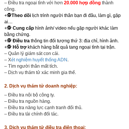
– Điều tra ngoại tình với hơn
20.000 hợp đồng
thành
công.
+🕵️
Theo dõi
lịch trình người thân bạn đi đâu, làm gì, gặp
ai…
+🕵️
Cung cấp
hình ảnh/ video nếu gặp người khác làm
bằng chứng.
+🕵️
Điều tra
thông tin đối tượng thứ 3: địa chỉ, hình ảnh.
+🕵️
Hỗ trợ
khách hàng bắt quả tang ngoại tình tại trận.
– Quản lý giám sát con cái.
– X
ét nghiệm huyết thống ADN
.
– Tìm người thân mất tích.
– Dịch vụ thám tử xác minh gia thế.
2. Dịch vụ thám tử doanh nghiệp:
– Điều tra nội bộ công ty.
– Điều tra nguồn hàng.
– Điều tra năng lực cạnh tranh đối thủ.
– Điều tra tài chính đối tác.
3. Dịch vụ thám tử điều tra điện thoại: