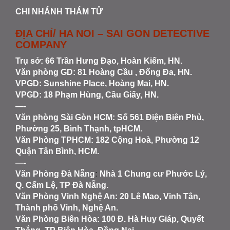
CHI NHÁNH THÁM TỬ
ĐỊA CHỈ/ HA NOI – SAI GON DETECTIVE
COMPANY
Trụ sở: 66 Trần Hưng Đạo, Hoàn Kiếm, HN.
Văn phòng GD: 81 Hoàng Cầu , Đống Đa, HN.
VPGD: Sunshine Place, Hoàng Mai, HN.
VPGD: 18 Phạm Hùng, Cầu Giấy, HN.
—-
Văn phòng Sài Gòn HCM
: Số 561 Điện Biên Phủ,
Phường 25, Bình Thạnh, tpHCM.
Văn Phòng TPHCM: 182 Cộng Hoà, Phường 12
Quận Tân Bình, HCM.
—-
Văn Phòng Đà Nẵng
:
Nhà 1 Chung cư Phước Lý,
Q. Cẩm Lệ, TP Đà Nẵng.
Văn Phòng Vinh Nghệ An
: 20 Lê Mao, Vinh Tân,
Thành phố Vinh, Nghệ An.
Văn Phòng Biên Hòa
: 100 Đ. Hà Huy Giáp, Quyết