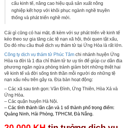
cấu kinh tế, nâng cao hiệu quả sản xuất nông
nghiệp kết hợp với khôi phục ngành nghề truyền
thống và phát triển nghề mới.
Cái gì cũng có hai mặt, đi kèm với sự phát triển về kinh tế
kéo theo sự gia tăng các tệ nạn xã hội, thói quen tật xấu,
Do đó nhu cầu thuê dịch vụ thám tử tại Ứng Hòa là rất lớn.
Công ty dịch vụ thám tử Phúc Tâm
chi nhánh huyện Ứng
Hòa ra đời là 1 địa chỉ thám tử tư uy tín để giúp cư dân địa
phương ngăn ngừa phòng tránh giảm bớt những thiệt hại
về kinh tế và đời sống tinh thần mỗi người do những tệ
nạn xấu nêu trên gây ra. Địa bàn hoạt động:
– Các xã sau tinh gọn: Vân Đình, Ứng Thiên, Hòa Xá và
Ứng Hòa.
– Các quận huyện Hà Nội.
– Các tỉnh thành lân cận và 1 số thành phố trọng điểm:
Quảng Ninh, Hải Phòng, TPHCM, Đà Nẵng.
20.000 KH
tin tưởng dịch vụ