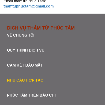
Email thám tử Phúc Tâm:
thamtuphuctam@gmail.com
DỊCH VỤ THÁM TỬ PHÚC TÂM
VỀ CHÚNG TÔI
QUY TRÌNH DỊCH VỤ
CAM KẾT BẢO MẬT
NHU CẦU HỢP TÁC
PHÚC TÂM TRÊN BÁO CHÍ