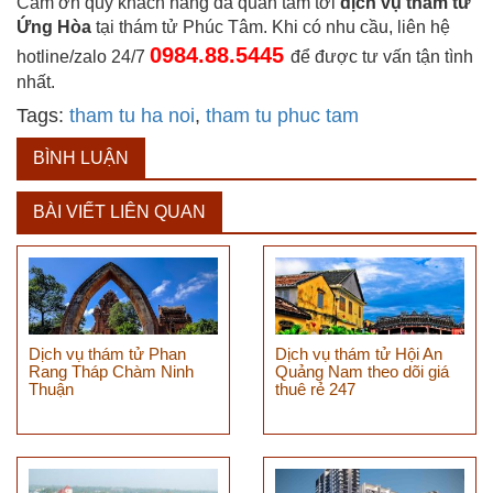
Cám ơn quý khách hàng đã quan tâm tới
dịch vụ thám tử
Ứng Hòa
tại thám tử Phúc Tâm. Khi có nhu cầu, liên hệ
0984.88.5445
hotline/zalo 24/7
để được tư vấn tận tình
nhất.
Tags:
tham tu ha noi
,
tham tu phuc tam
BÌNH LUẬN
BÀI VIẾT LIÊN QUAN
Dịch vụ thám tử Phan
Dịch vụ thám tử Hội An
Rang Tháp Chàm Ninh
Quảng Nam theo dõi giá
Thuận
thuê rẻ 247