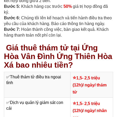
kết hợp đồng giữa 2 bên.
Bước 5:
Khách hàng cọc trước
50%
giá trị hợp đồng đã
ký.
Bước 6:
Chúng tôi lên kế hoạch và tiến hành điều tra theo
yêu cầu của khách hàng. Báo cáo thông tin hàng ngày.
Bước 7:
Hoàn thành công việc, bàn giao kết quả. Khách
hàng thanh toán nốt phí còn lại.
Giá thuê thám tử tại Ứng
Hòa Vân Đình Ứng Thiên Hòa
Xá bao nhiêu tiền?
✅
Thuê thám tử điều tra ngoại
⭐
1,5- 2,5 triệu
tình
(12h)/ ngày/ thám
tử
✅
Dịch vụ quản lý giám sát con
⭐
1,5- 2,5 triệu
cái
(12h)/ ngày/ nhân