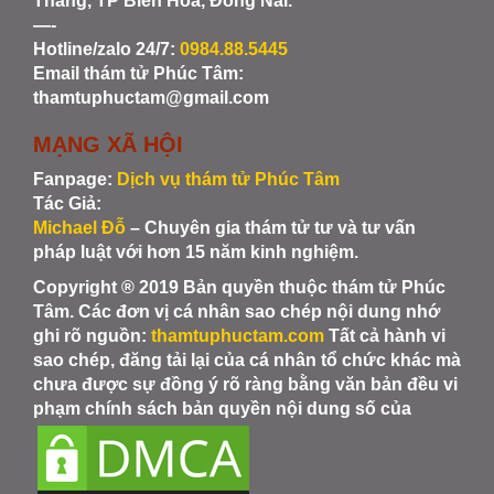
Thắng, TP Biên Hòa, Đồng Nai.
—-
Hotline/zalo 24/7:
0984.88.5445
Email thám tử Phúc Tâm:
thamtuphuctam@gmail.com
MẠNG XÃ HỘI
Fanpage:
Dịch vụ thám tử Phúc Tâm
Tác Giả:
Michael Đỗ
– Chuyên gia thám tử tư và tư vấn
pháp luật với hơn 15 năm kinh nghiệm.
Copyright ® 2019 Bản quyền thuộc thám tử Phúc
Tâm. Các đơn vị cá nhân sao chép nội dung nhớ
ghi rõ nguồn:
thamtuphuctam.com
Tất cả hành vi
sao chép, đăng tải lại của cá nhân tổ chức khác mà
chưa được sự đồng ý rõ ràng bằng văn bản đều vi
phạm chính sách bản quyền nội dung số của