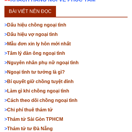
BÀI VIẾT NÊN ĐỌC
>
Dấu hiệu chồng ngoại tình
>
Dấu hiệu vợ ngoại tình
>
Mẫu đơn xin ly hôn mới nhất
>
Tâm lý đàn ông ngoại tình
>
Nguyên nhân phụ nữ ngoại tình
>
Ngoại tình tư tưởng là gì?
>
Bí quyết giữ chồng tuyệt đỉnh
>
Làm gì khi chồng ngoại tình
>
Cách theo dõi chồng ngoại tình
>
Chi phí thuê thám tử
>
Thám tử Sài Gòn TPHCM
>
Thám tử tư Đà Nẵng