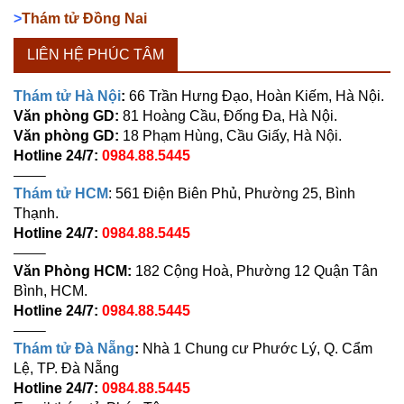
>
Thám tử Đồng Nai
LIÊN HỆ PHÚC TÂM
Thám tử Hà Nội
:
66 Trần Hưng Đạo, Hoàn Kiếm, Hà Nội.
Văn phòng GD:
81 Hoàng Cầu, Đống Đa, Hà Nội.
Văn phòng GD:
18 Phạm Hùng, Cầu Giấy, Hà Nội.
Hotline 24/7:
0984.88.5445
——–
Thám tử HCM
: 561 Điện Biên Phủ, Phường 25, Bình
Thạnh.
Hotline 24/7:
0984.88.5445
——–
Văn Phòng HCM:
182 Cộng Hoà, Phường 12 Quận Tân
Bình, HCM.
Hotline 24/7:
0984.88.5445
——–
Thám tử Đà Nẵng
:
Nhà 1 Chung cư Phước Lý, Q. Cẩm
Lệ, TP. Đà Nẵng
Hotline 24/7:
0984.88.5445