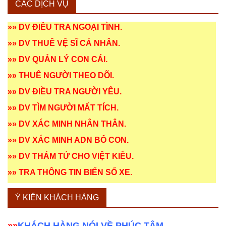
CÁC DỊCH VỤ
»»
DV ĐIỀU TRA NGOẠI TÌNH
.
»»
DV THUÊ VỆ SĨ CÁ NHÂN
.
»»
DV QUẢN LÝ CON CÁI
.
»»
THUÊ NGƯỜI THEO DÕI
.
»»
DV ĐIỀU TRA NGƯỜI YÊU
.
»»
DV TÌM NGƯỜI MẤT TÍCH
.
»»
DV XÁC MINH NHÂN THÂN
.
»»
DV XÁC MINH ADN BỐ CON
.
»»
DV THÁM TỬ CHO VIỆT KIỀU
.
»»
TRA THÔNG TIN BIỂN SỐ XE
.
Ý KIẾN KHÁCH HÀNG
»»
KHÁCH HÀNG NÓI VỀ PHÚC TÂM