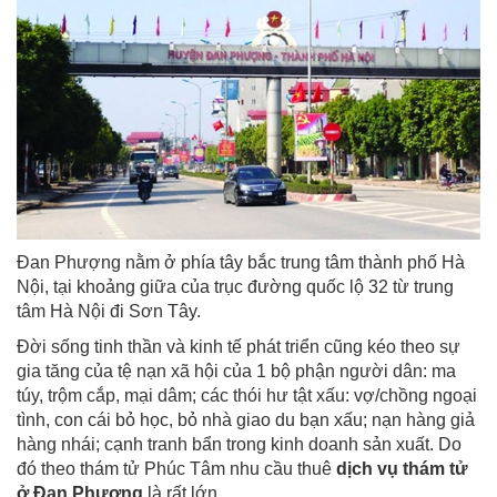
Đan Phượng nằm ở phía tây bắc trung tâm thành phố Hà
Nội, tại khoảng giữa của trục đường quốc lộ 32 từ trung
tâm Hà Nội đi Sơn Tây.
Đời sống tinh thần và kinh tế phát triển cũng kéo theo sự
gia tăng của tệ nạn xã hội của 1 bộ phận người dân: ma
túy, trộm cắp, mại dâm; các thói hư tật xấu: vợ/chồng ngoại
tình, con cái bỏ học, bỏ nhà giao du bạn xấu; nạn hàng giả
hàng nhái; cạnh tranh bẩn trong kinh doanh sản xuất. Do
đó theo thám tử Phúc Tâm nhu cầu thuê
dịch vụ thám tử
ở Đan Phượng
là rất lớn.