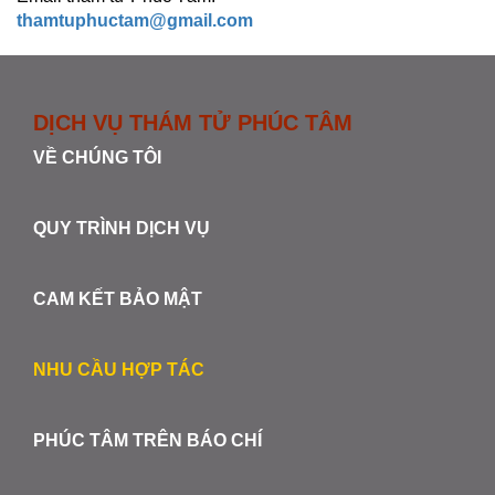
thamtuphuctam@gmail.com
DỊCH VỤ THÁM TỬ PHÚC TÂM
VỀ CHÚNG TÔI
QUY TRÌNH DỊCH VỤ
CAM KẾT BẢO MẬT
NHU CẦU HỢP TÁC
PHÚC TÂM TRÊN BÁO CHÍ