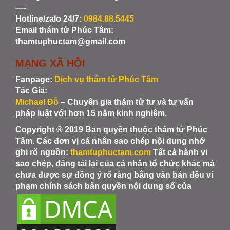
—-
Hotline/zalo 24/7:
0984.88.5445
Email thám tử Phúc Tâm:
thamtuphuctam@gmail.com
MẠNG XÃ HỘI
Fanpage:
Dịch vụ thám tử Phúc Tâm
Tác Giả:
Michael Đỗ
– Chuyên gia thám tử tư và tư vấn
pháp luật với hơn 15 năm kinh nghiệm.
Copyright ® 2019 Bản quyền thuộc thám tử Phúc
Tâm. Các đơn vị cá nhân sao chép nội dung nhớ
ghi rõ nguồn:
thamtuphuctam.com
Tất cả hành vi
sao chép, đăng tải lại của cá nhân tổ chức khác mà
chưa được sự đồng ý rõ ràng bằng văn bản đều vi
phạm chính sách bản quyền nội dung số của