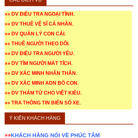
»»
DV ĐIỀU TRA NGOẠI TÌNH
.
»»
DV THUÊ VỆ SĨ CÁ NHÂN
.
»»
DV QUẢN LÝ CON CÁI
.
»»
THUÊ NGƯỜI THEO DÕI
.
»»
DV ĐIỀU TRA NGƯỜI YÊU
.
»»
DV TÌM NGƯỜI MẤT TÍCH
.
»»
DV XÁC MINH NHÂN THÂN
.
»»
DV XÁC MINH ADN BỐ CON
.
»»
DV THÁM TỬ CHO VIỆT KIỀU
.
»»
TRA THÔNG TIN BIỂN SỐ XE
.
Ý KIẾN KHÁCH HÀNG
»»
KHÁCH HÀNG NÓI VỀ PHÚC TÂM