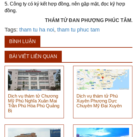
5. C
ông ty có ký kết hợp đồng, nên gặp mặt, đọc kỹ hợp
đồng.
THÁM TỬ ĐAN PHƯỢNG PHÚC TÂM.
Tags:
tham tu ha noi
,
tham tu phuc tam
BÌNH LUẬN
BÀI VIẾT LIÊN QUAN
Dịch vụ thám tử Chương
Dịch vụ thám tử Phú
Mỹ Phú Nghĩa Xuân Mai
Xuyên Phượng Dực
Trần Phú Hòa Phú Quảng
Chuyên Mỹ Đại Xuyên
Bị