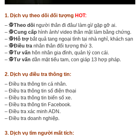
1. Dịch vụ theo dõi đối tượng
HOT:
– 🕵️
Theo dõi
người thân đi đâu/ làm gì/ gặp gỡ ai.
– 🕵️
Cung cấp
hình ảnh/ video thân mật làm bằng chứng.
– 🕵️
Hỗ trợ
bắt quả tang ngoại tình tại nhà nghỉ, khách sạn
– 🕵️
Điều tra
nhân thân đối tượng thứ 3.
– 🕵️
Tư vấn
hôn nhân gia đình, quản lý con cái.
– 🕵️
Tư vấn
dằn mặt tiểu tam, con giáp 13 hợp pháp.
2. Dịch vụ điều tra thông tin:
– Điều tra thông tin cá nhân.
– Điều tra thông tin số điện thoại
– Điều tra thông tin biển số xe.
– Điều tra thông tin Facebook.
– Điều tra xác minh ADN.
– Điều tra doanh nghiệp.
3. Dịch vụ tìm người mất tích: