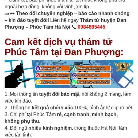
ngoài hợp đồng, không vòi vĩnh, xin tip.
🚗🕶️
Theo dõi chuyên nghiệp – báo cáo nhanh chóng
– kín đáo tuyệt đối!
Liên hệ ngay
Thám tử huyện Đan
Phượng – Phúc Tâm Hà Nội
📞
0984885445
Cam kết dịch vụ thám tử
Phúc Tâm tại Đan Phượng:
1. Mọi thông tin
tuyệt đối bảo mậ
t, nói không 2 mang, làm
việc kín đáo.
2. Thông tin
kết quả chính xác
100%, hình ảnh/ clip rõ nét.
3. Chi phí tại Phúc Tâm
rẻ, cạnh tranh, minh bạch,
không phụ thu.
4. Đội ngũ
nhiều kinh nghiệm
, thông thuộc Hà Nội, làm
việc tận tình.