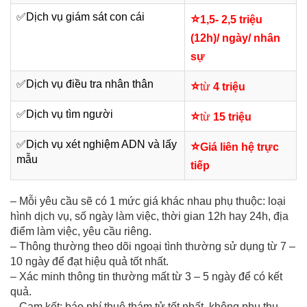
✅
Dịch vụ giám sát con cái
⭐
1,5- 2,5 triệu
(12h)/ ngày/ nhân
sự
✅
Dịch vụ điều tra nhân thân
⭐
từ
4 triệu
✅
Dịch vụ tìm người
⭐
từ
15 triệu
✅
Dịch vụ xét nghiệm ADN và lấy
⭐
Giá liên hệ trực
mẫu
tiếp
– Mỗi yêu cầu sẽ có 1 mức giá khác nhau phụ thuộc: loại
hình dịch vụ, số ngày làm việc, thời gian 12h hay 24h, địa
điểm làm việc, yêu cầu riêng.
– Thông thường theo dõi ngoại tình thường sử dụng từ 7 –
10 ngày để đạt hiệu quả tốt nhất.
– Xác minh thông tin thường mất từ 3 – 5 ngày để có kết
quả.
– Cam kết: báo phí thuê thám tử tốt nhất, không phụ thu