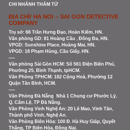
CHI NHÁNH THÁM TỬ
ĐỊA CHỈ/ HA NOI – SAI GON DETECTIVE
COMPANY
Trụ sở: 66 Trần Hưng Đạo, Hoàn Kiếm, HN.
Văn phòng GD: 81 Hoàng Cầu , Đống Đa, HN.
VPGD: Sunshine Place, Hoàng Mai, HN.
VPGD: 18 Phạm Hùng, Cầu Giấy, HN.
—-
Văn phòng Sài Gòn HCM
: Số 561 Điện Biên Phủ,
Phường 25, Bình Thạnh, tpHCM.
Văn Phòng TPHCM: 182 Cộng Hoà, Phường 12
Quận Tân Bình, HCM.
—-
Văn Phòng Đà Nẵng
:
Nhà 1 Chung cư Phước Lý,
Q. Cẩm Lệ, TP Đà Nẵng.
Văn Phòng Vinh Nghệ An
: 20 Lê Mao, Vinh Tân,
Thành phố Vinh, Nghệ An.
Văn Phòng Biên Hòa
: 100 Đ. Hà Huy Giáp, Quyết
Thắng, TP Biên Hòa, Đồng Nai.