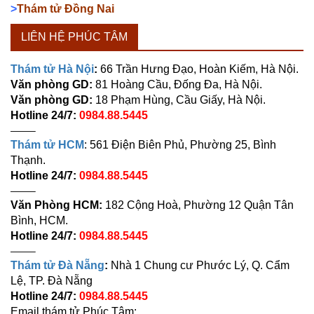
>
Thám tử Đồng Nai
LIÊN HỆ PHÚC TÂM
Thám tử Hà Nội
:
66 Trần Hưng Đạo, Hoàn Kiếm, Hà Nội.
Văn phòng GD:
81 Hoàng Cầu, Đống Đa, Hà Nội.
Văn phòng GD:
18 Phạm Hùng, Cầu Giấy, Hà Nội.
Hotline 24/7:
0984.88.5445
——–
Thám tử HCM
: 561 Điện Biên Phủ, Phường 25, Bình
Thạnh.
Hotline 24/7:
0984.88.5445
——–
Văn Phòng HCM:
182 Cộng Hoà, Phường 12 Quận Tân
Bình, HCM.
Hotline 24/7:
0984.88.5445
——–
Thám tử Đà Nẵng
:
Nhà 1 Chung cư Phước Lý, Q. Cẩm
Lệ, TP. Đà Nẵng
Hotline 24/7:
0984.88.5445
Email thám tử Phúc Tâm: