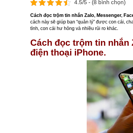
4.5/5 - (8 bình chọn)
Cách đọc trộm tin nhắn Zalo, Messenger, Fac
cách này sẽ giúp bạn “quản lý” được con cái, c
tình, con cái hư hỏng và nhiều rủi ro khác.
Cách đọc trộm tin nhắn 
điện thoại iPhone.