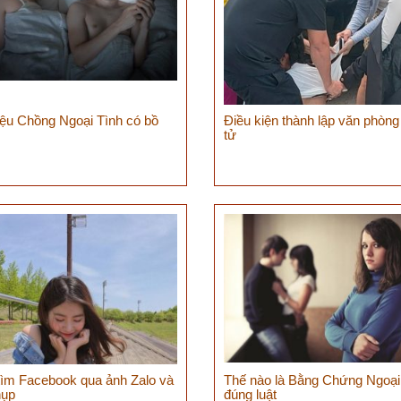
iệu Chồng Ngoại Tình có bồ
Điều kiện thành lập văn phòn
tử
tìm Facebook qua ảnh Zalo và
Thế nào là Bằng Chứng Ngoại
hụp
đúng luật