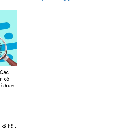
 Các
òn có
có được
 xã hội.