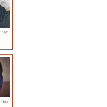
g thám
 Tình