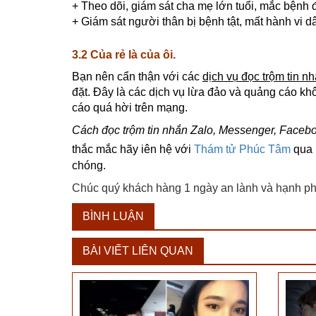
+ Theo dõi, giám sát cha mẹ lớn tuổi, mắc bệnh 
+ Giám sát người thân bị bệnh tật, mất hành vi d
3.2 Của rẻ là của ôi.
Bạn nên cẩn thận với các
dịch vụ đọc trộm tin nh
đặt. Đây là các dịch vụ lừa đảo và quảng cáo k
cáo quá hời trên mạng.
Cách đọc trộm tin nhắn Zalo, Messenger, Facebo
thắc mắc hãy iên hệ với
Thám tử Phúc Tâm
qua H
chóng.
Chúc quý khách hàng 1 ngày an lành và hạnh ph
BÌNH LUẬN
BÀI VIẾT LIÊN QUAN