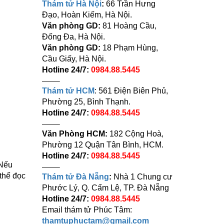
Thám tử Hà Nội
:
66 Trần Hưng
Đạo, Hoàn Kiếm, Hà Nội.
Văn phòng GD:
81 Hoàng Cầu,
Đống Đa, Hà Nội.
Văn phòng GD:
18 Phạm Hùng,
Cầu Giấy, Hà Nội.
Hotline 24/7:
0984.88.5445
——–
Thám tử HCM
: 561 Điện Biên Phủ,
Phường 25, Bình Thạnh.
Hotline 24/7:
0984.88.5445
——–
Văn Phòng HCM:
182 Cộng Hoà,
Phường 12 Quận Tân Bình, HCM.
Hotline 24/7:
0984.88.5445
 Nếu
——–
 thể đọc
Thám tử Đà Nẵng
:
Nhà 1 Chung cư
Phước Lý, Q. Cẩm Lệ, TP. Đà Nẵng
Hotline 24/7:
0984.88.5445
n
Email thám tử Phúc Tâm:
thamtuphuctam@gmail.com