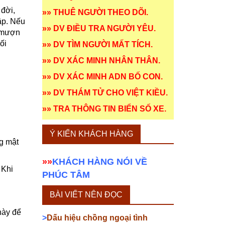
 đời,
»»
THUÊ NGƯỜI THEO DÕI
.
ập. Nếu
»»
DV ĐIỀU TRA NGƯỜI YÊU
.
t mượn
ối
»»
DV TÌM NGƯỜI MẤT TÍCH
.
»»
DV XÁC MINH NHÂN THÂN
.
»»
DV XÁC MINH ADN BỐ CON
.
»»
DV THÁM TỬ CHO VIỆT KIỀU
.
»»
TRA THÔNG TIN BIỂN SỐ XE
.
Ý KIẾN KHÁCH HÀNG
g mật
»»
KHÁCH HÀNG NÓI VỀ
 Khi
PHÚC TÂM
BÀI VIẾT NÊN ĐỌC
này để
>
Dấu hiệu chồng ngoại tình