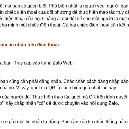
i mà bạn có quen biết. Phổ biến nhất là người yêu, người bạn
n chiếc điện thoại của đối phương để thực hiện thao tác truy c
iếc điện thoại của họ. Chẳng ai dại dột để cho một người lạ mặ
cho mình một chiếc điện thoại. Cả hai chiếc điện thoại cần kết n
m tin nhắn trên điện thoại.
của bạn. Truy cập vào trang Zalo Web.
ì bạn cũng cần phải đăng nhập. Chắc chắn cách đăng nhập bằn
của nó. Vì vậy, quét mã QR là cách hiệu quả nhất lúc này.
 của người đó. Thực hiện thao tác quét mã QR trên trình duyệt.
”, hãy chấp nhận “có” để được chuyển vào nội dung Zalo.
 sẽ gửi một tin nhắn tự động. Bạn cần xóa tin nhắn thông báo 