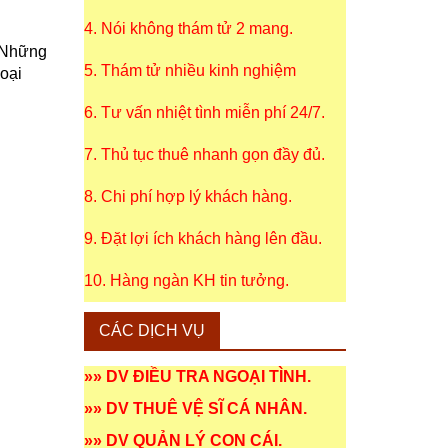
4. Nói không thám tử 2 mang.
. Những
5. Thám tử nhiều kinh nghiệm
oại
6. Tư vấn nhiệt tình miễn phí 24/7.
n
7. Thủ tục thuê nhanh gọn đầy đủ.
8. Chi phí hợp lý khách hàng.
9. Đặt lợi ích khách hàng lên đầu.
10. Hàng ngàn KH tin tưởng.
CÁC DỊCH VỤ
»»
DV ĐIỀU TRA NGOẠI TÌNH
.
»»
DV THUÊ VỆ SĨ CÁ NHÂN
.
»»
DV QUẢN LÝ CON CÁI
.