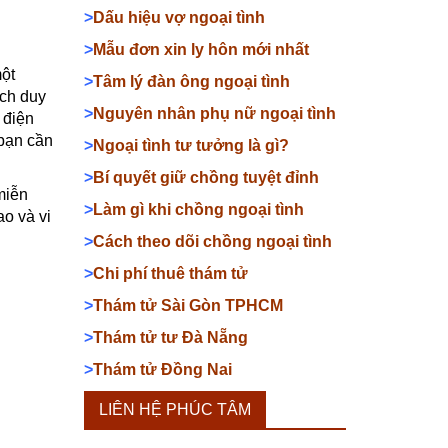
>
Dấu hiệu vợ ngoại tình
>
Mẫu đơn xin ly hôn mới nhất
một
>
Tâm lý đàn ông ngoại tình
ách duy
>
Nguyên nhân phụ nữ ngoại tình
 điện
 bạn cần
>
Ngoại tình tư tưởng là gì?
>
Bí quyết giữ chồng tuyệt đỉnh
miễn
>
Làm gì khi chồng ngoại tình
ao và vi
>
Cách theo dõi chồng ngoại tình
>
Chi phí thuê thám tử
>
Thám tử Sài Gòn TPHCM
>
Thám tử tư Đà Nẵng
>
Thám tử Đồng Nai
LIÊN HỆ PHÚC TÂM