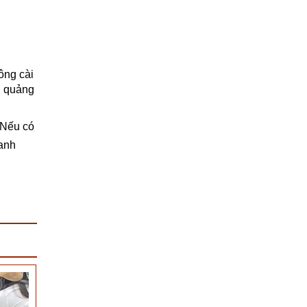
ông cài
g quảng
 Nếu có
anh