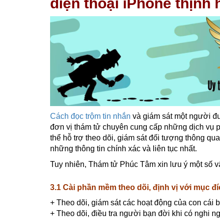
điện thoại iPhone thịnh 
Cách đọc trộm tin nhắn
và giám sát một người đư
đơn vị thám tử chuyên cung cấp những dịch vụ ph
thể hỗ trợ theo dõi, giám sát đối tượng thông q
những thông tin chính xác và liên tục nhất.
Tuy nhiên, Thám tử Phúc Tâm xin lưu ý một số v
3.1 Cài phần mềm theo dõi, định vị với mục đ
+ Theo dõi, giám sát các hoạt động của con cái 
+ Theo dõi, điều tra người bạn đời khi có nghi n