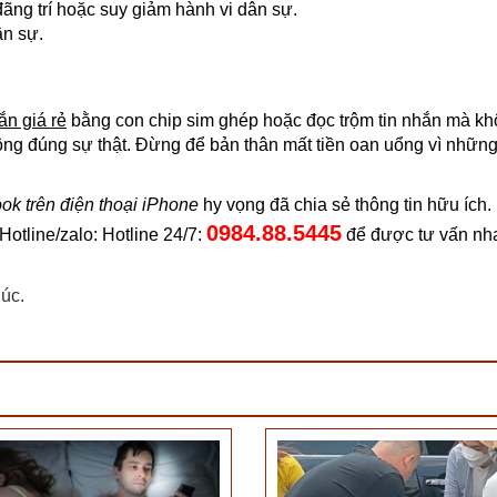
đãng trí hoặc suy giảm hành vi dân sự.
ân sự.
ắn giá rẻ
bằng con chip sim ghép hoặc đọc trộm tin nhắn mà kh
hông đúng sự thật. Đừng để bản thân mất tiền oan uổng vì nhữn
ok trên điện thoại iPhone
hy vọng đã chia sẻ thông tin hữu ích.
0984.88.5445
otline/zalo: Hotline 24/7:
để được tư vấn nh
úc.