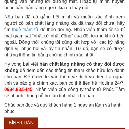
quáng vào những lời đường mật. Hoặc tự mình huyễn
hoặc bản thân rằng người kia đã thay đổi.
Nếu bạn đã cố gắng hết mình và muốn xác định xem
người có bản chất lăng nhăng kia đã thay đổi chưa, hãy
tìm
thuê thám tử
để theo dõi họ. Nhân viên thám tử sẽ bí
mật giám sát “nhất cử nhất động” của đối tượng khi ở bên
ngoài. Đồng thời chúng tôi cũng kết hợp với các kỹ năng
định vị, phục hồi và lấy tin nhắn. Từ đó, bạn sẽ có được
những thông tin bằng chứng chính xác nhất.
Hy vọng bài viết
bản chất lăng nhăng có thay đổi được
không
đã đem đến các thông tin tham khảo hữu ích dành
cho bạn. Để được tư vấn thêm về dịch vụ điều tra ngoại
tình và báo giá chính xác, bạn có thể liên hệ Hotline 24/7:
0984.88.5445
. Nhân viên của công ty thám tử Phúc Tâm
sẽ nhanh chóng hỗ trợ tận tình nhất cho bạn.
Chúc bạn đọc và quý khách hàng 1 ngày an lành và hạnh
phúc.
BÌNH LUẬN