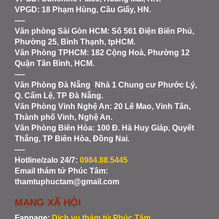
VPGD: 18 Phạm Hùng, Cầu Giấy, HN.
—-
Văn phòng Sài Gòn HCM
: Số 561 Điện Biên Phủ,
Phường 25, Bình Thạnh, tpHCM.
Văn Phòng TPHCM: 182 Cộng Hoà, Phường 12
Quận Tân Bình, HCM.
—-
Văn Phòng Đà Nẵng
:
Nhà 1 Chung cư Phước Lý,
Q. Cẩm Lệ, TP Đà Nẵng.
Văn Phòng Vinh Nghệ An
: 20 Lê Mao, Vinh Tân,
Thành phố Vinh, Nghệ An.
Văn Phòng Biên Hòa
: 100 Đ. Hà Huy Giáp, Quyết
Thắng, TP Biên Hòa, Đồng Nai.
—-
Hotline/zalo 24/7:
0984.88.5445
Email thám tử Phúc Tâm:
thamtuphuctam@gmail.com
MẠNG XÃ HỘI
Fanpage:
Dịch vụ thám tử Phúc Tâm