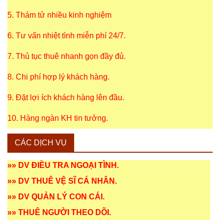
5. Thám tử nhiều kinh nghiệm
6. Tư vấn nhiệt tình miễn phí 24/7.
7. Thủ tục thuê nhanh gọn đầy đủ.
8. Chi phí hợp lý khách hàng.
9. Đặt lợi ích khách hàng lên đầu.
10. Hàng ngàn KH tin tưởng.
CÁC DỊCH VỤ
»»
DV ĐIỀU TRA NGOẠI TÌNH
.
»»
DV THUÊ VỆ SĨ CÁ NHÂN
.
»»
DV QUẢN LÝ CON CÁI
.
»»
THUÊ NGƯỜI THEO DÕI
.