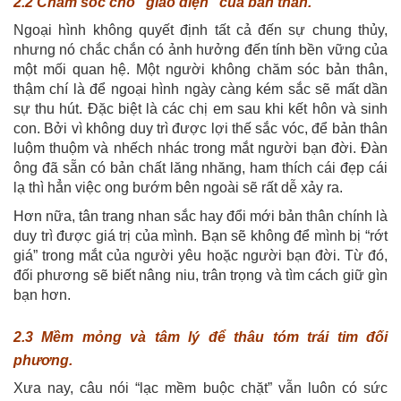
2.2 Chăm sóc cho “giao diện” của bản thân.
Ngoại hình không quyết định tất cả đến sự chung thủy,
nhưng nó chắc chắn có ảnh hưởng đến tính bền vững của
một mối quan hệ. Một người không chăm sóc bản thân,
thậm chí là để ngoại hình ngày càng kém sắc sẽ mất dần
sự thu hút. Đặc biệt là các chị em sau khi kết hôn và sinh
con. Bởi vì không duy trì được lợi thế sắc vóc, để bản thân
luộm thuộm và nhếch nhác trong mắt người bạn đời. Đàn
ông đã sẵn có bản chất lăng nhăng, ham thích cái đẹp cái
lạ thì hẳn việc ong bướm bên ngoài sẽ rất dễ xảy ra.
Hơn nữa, tân trang nhan sắc hay đổi mới bản thân chính là
duy trì được giá trị của mình. Bạn sẽ không để mình bị “rớt
giá” trong mắt của người yêu hoặc người bạn đời. Từ đó,
đối phương sẽ biết nâng niu, trân trọng và tìm cách giữ gìn
bạn hơn.
2.3 Mềm mỏng và tâm lý để thâu tóm trái tim đối
phương.
Xưa nay, câu nói “lạc mềm buộc chặt” vẫn luôn có sức