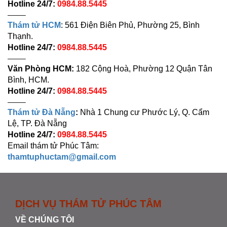
Hotline 24/7:
0984.88.5445
——–
Thám tử HCM
: 561 Điện Biên Phủ, Phường 25, Bình
Thạnh.
Hotline 24/7:
0984.88.5445
——–
Văn Phòng HCM:
182 Cộng Hoà, Phường 12 Quận Tân
Bình, HCM.
Hotline 24/7:
0984.88.5445
——–
Thám tử Đà Nẵng
:
Nhà 1 Chung cư Phước Lý, Q. Cẩm
Lệ, TP. Đà Nẵng
Hotline 24/7:
0984.88.5445
Email thám tử Phúc Tâm:
thamtuphuctam@gmail.com
DỊCH VỤ THÁM TỬ PHÚC TÂM
VỀ CHÚNG TÔI