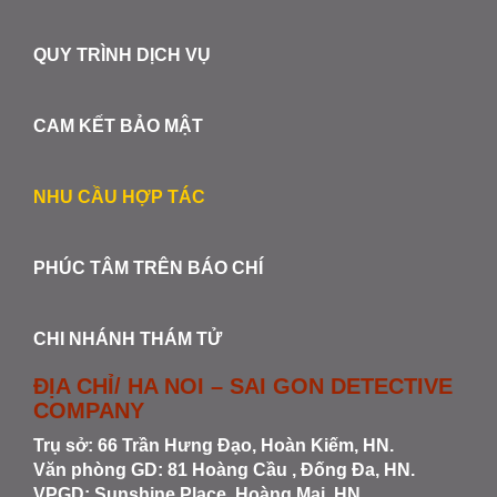
QUY TRÌNH DỊCH VỤ
CAM KẾT BẢO MẬT
NHU CẦU HỢP TÁC
PHÚC TÂM TRÊN BÁO CHÍ
CHI NHÁNH THÁM TỬ
ĐỊA CHỈ/ HA NOI – SAI GON DETECTIVE
COMPANY
Trụ sở: 66 Trần Hưng Đạo, Hoàn Kiếm, HN.
Văn phòng GD: 81 Hoàng Cầu , Đống Đa, HN.
VPGD: Sunshine Place, Hoàng Mai, HN.