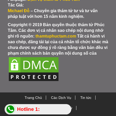
Tác Giả:
Michael Đỗ
– Chuyên gia thám tử tư và tư vấn
pháp luật với hơn 15 năm kinh nghiệm.
Copyright ® 2019 Bản quyền thuộc thám tử Phúc
Tâm. Các đơn vị cá nhân sao chép nội dung nhớ
ghi rõ nguồn:
thamtuphuctam.com
Tất cả hành vi
sao chép, đăng tải lại của cá nhân tổ chức khác mà
chưa được sự đồng ý rõ ràng bằng văn bản đều vi
phạm chính sách bản quyền nội dung số của
Trang Chủ
Các Dịch Vụ
Tin tức
Thiết bị Thám Tử
Hotline 1:
Hotline 1: