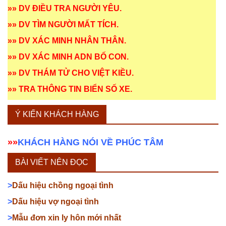
»»
DV ĐIỀU TRA NGƯỜI YÊU
.
»»
DV TÌM NGƯỜI MẤT TÍCH
.
»»
DV XÁC MINH NHÂN THÂN
.
»»
DV XÁC MINH ADN BỐ CON
.
»»
DV THÁM TỬ CHO VIỆT KIỀU
.
»»
TRA THÔNG TIN BIỂN SỐ XE
.
Ý KIẾN KHÁCH HÀNG
»»
KHÁCH HÀNG NÓI VỀ PHÚC TÂM
BÀI VIẾT NÊN ĐỌC
>
Dấu hiệu chồng ngoại tình
>
Dấu hiệu vợ ngoại tình
>
Mẫu đơn xin ly hôn mới nhất