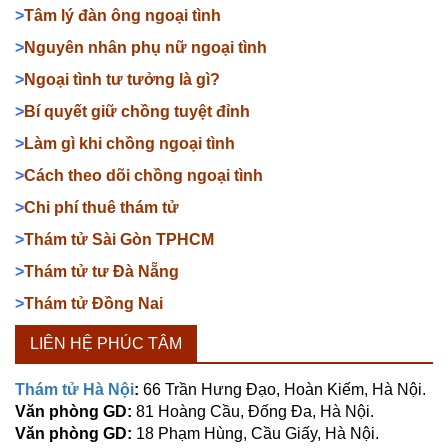
>
Tâm lý đàn ông ngoại tình
>
Nguyên nhân phụ nữ ngoại tình
>
Ngoại tình tư tưởng là gì?
>
Bí quyết giữ chồng tuyệt đỉnh
>
Làm gì khi chồng ngoại tình
>
Cách theo dõi chồng ngoại tình
>
Chi phí thuê thám tử
>
Thám tử Sài Gòn TPHCM
>
Thám tử tư Đà Nẵng
>
Thám tử Đồng Nai
LIÊN HỆ PHÚC TÂM
Thám tử Hà Nội
:
66 Trần Hưng Đạo, Hoàn Kiếm, Hà Nội.
Văn phòng GD:
81 Hoàng Cầu, Đống Đa, Hà Nội.
Văn phòng GD:
18 Phạm Hùng, Cầu Giấy, Hà Nội.