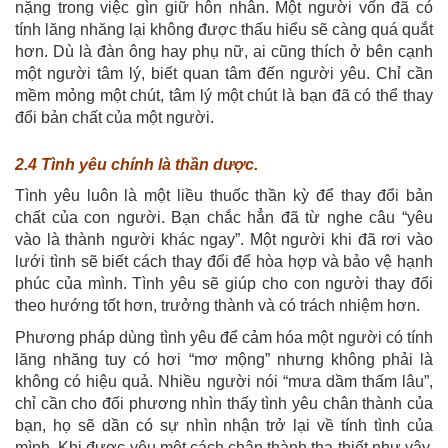
nặng trong việc gìn giữ hôn nhân. Một người vốn đã có
tính lăng nhăng lại không được thấu hiểu sẽ càng quá quắt
hơn. Dù là đàn ông hay phụ nữ, ai cũng thích ở bên cạnh
một người tâm lý, biết quan tâm đến người yêu. Chỉ cần
mềm mỏng một chút, tâm lý một chút là bạn đã có thể thay
đổi bản chất của một người.
2.4 Tình yêu chính là thần dược.
Tình yêu luôn là một liều thuốc thần kỳ để thay đổi bản
chất của con người. Bạn chắc hẳn đã từ nghe câu “yêu
vào là thành người khác ngay”. Một người khi đã rơi vào
lưới tình sẽ biết cách thay đổi để hòa hợp và bảo vệ hạnh
phúc của mình. Tình yêu sẽ giúp cho con người thay đổi
theo hướng tốt hơn, trưởng thành và có trách nhiệm hơn.
Phương pháp dùng tình yêu để cảm hóa một người có tính
lăng nhăng tuy có hơi “mơ mộng” nhưng không phải là
không có hiệu quả. Nhiều người nói “mưa dầm thấm lâu”,
chỉ cần cho đối phương nhìn thấy tình yêu chân thành của
bạn, họ sẽ dần có sự nhìn nhận trở lại về tính tình của
mình. Khi được yêu một cách chân thành tha thiết như vậy,