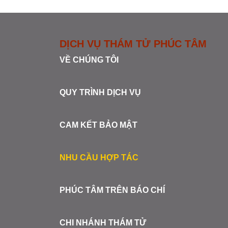
DỊCH VỤ THÁM TỬ PHÚC TÂM
VỀ CHÚNG TÔI
QUY TRÌNH DỊCH VỤ
CAM KẾT BẢO MẬT
NHU CẦU HỢP TÁC
PHÚC TÂM TRÊN BÁO CHÍ
CHI NHÁNH THÁM TỬ