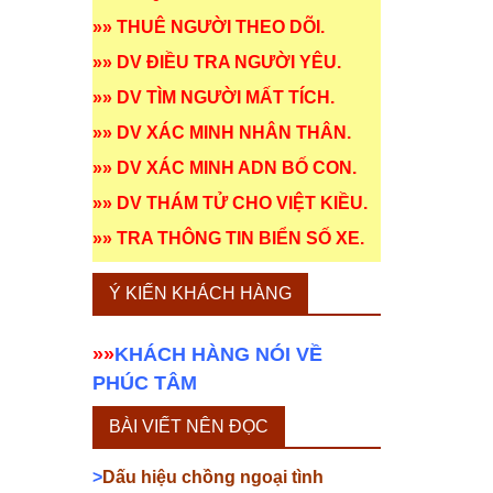
»»
THUÊ NGƯỜI THEO DÕI
.
»»
DV ĐIỀU TRA NGƯỜI YÊU
.
»»
DV TÌM NGƯỜI MẤT TÍCH
.
»»
DV XÁC MINH NHÂN THÂN
.
»»
DV XÁC MINH ADN BỐ CON
.
»»
DV THÁM TỬ CHO VIỆT KIỀU
.
»»
TRA THÔNG TIN BIỂN SỐ XE
.
Ý KIẾN KHÁCH HÀNG
»»
KHÁCH HÀNG NÓI VỀ
PHÚC TÂM
BÀI VIẾT NÊN ĐỌC
>
Dấu hiệu chồng ngoại tình