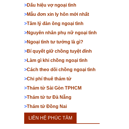
>
Dấu hiệu vợ ngoại tình
>
Mẫu đơn xin ly hôn mới nhất
>
Tâm lý đàn ông ngoại tình
>
Nguyên nhân phụ nữ ngoại tình
>
Ngoại tình tư tưởng là gì?
>
Bí quyết giữ chồng tuyệt đỉnh
>
Làm gì khi chồng ngoại tình
>
Cách theo dõi chồng ngoại tình
>
Chi phí thuê thám tử
>
Thám tử Sài Gòn TPHCM
>
Thám tử tư Đà Nẵng
>
Thám tử Đồng Nai
LIÊN HỆ PHÚC TÂM