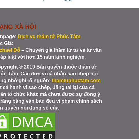
ẠNG XÃ HỘI
npage:
Dịch vụ thám tử Phúc Tâm
c Giả:
chael Đỗ
– Chuyên gia thám tử tư và tư vấn
áp luật với hơn 15 năm kinh nghiệm.
pyright ® 2019 Bản quyền thuộc thám tử
úc Tâm. Các đơn vị cá nhân sao chép nội
ng nhớ ghi rõ nguồn:
thamtuphuctam.com
t cả hành vi sao chép, đăng tải lại của cá
ân tổ chức khác mà chưa được sự đồng ý
 ràng bằng văn bản đều vi phạm chính sách
n quyền nội dung số của