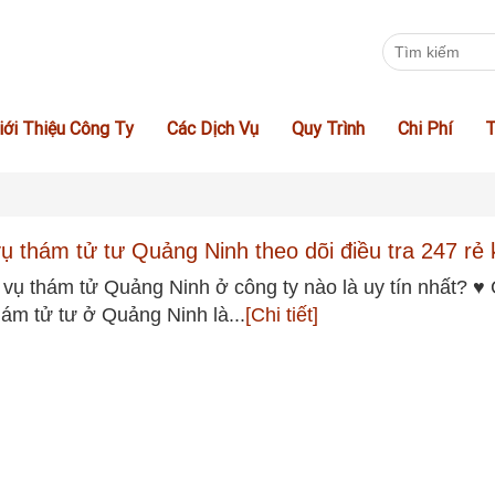
iới Thiệu Công Ty
Các Dịch Vụ
Quy Trình
Chi Phí
T
vụ thám tử tư Quảng Ninh theo dõi điều tra 247 rẻ 
 vụ thám tử Quảng Ninh ở công ty nào là uy tín nhất? ♥ 
hám tử tư ở Quảng Ninh là...
[Chi tiết]