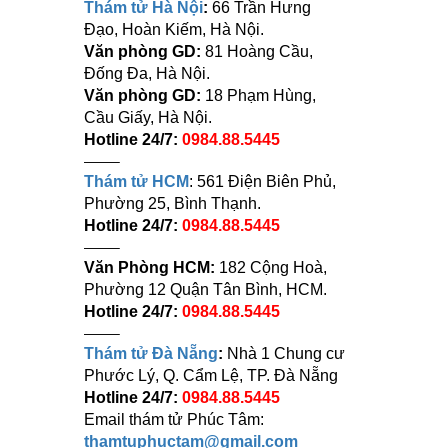
Thám tử Hà Nội
:
66 Trần Hưng
Đạo, Hoàn Kiếm, Hà Nội.
Văn phòng GD:
81 Hoàng Cầu,
Đống Đa, Hà Nội.
Văn phòng GD:
18 Phạm Hùng,
Cầu Giấy, Hà Nội.
Hotline 24/7:
0984.88.5445
——–
Thám tử HCM
: 561 Điện Biên Phủ,
Phường 25, Bình Thạnh.
Hotline 24/7:
0984.88.5445
——–
Văn Phòng HCM:
182 Cộng Hoà,
Phường 12 Quận Tân Bình, HCM.
Hotline 24/7:
0984.88.5445
——–
Thám tử Đà Nẵng
:
Nhà 1 Chung cư
Phước Lý, Q. Cẩm Lệ, TP. Đà Nẵng
Hotline 24/7:
0984.88.5445
Email thám tử Phúc Tâm:
thamtuphuctam@gmail.com