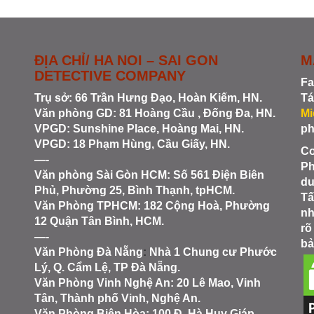
ĐỊA CHỈ/ HA NOI – SAI GON
M
DETECTIVE COMPANY
Fa
Trụ sở: 66 Trần Hưng Đạo, Hoàn Kiếm, HN.
Tá
Văn phòng GD: 81 Hoàng Cầu , Đống Đa, HN.
Mi
VPGD: Sunshine Place, Hoàng Mai, HN.
ph
VPGD: 18 Phạm Hùng, Cầu Giấy, HN.
Co
—-
Ph
Văn phòng Sài Gòn HCM
: Số 561 Điện Biên
du
Phủ, Phường 25, Bình Thạnh, tpHCM.
Tấ
Văn Phòng TPHCM: 182 Cộng Hoà, Phường
nh
12 Quận Tân Bình, HCM.
rõ
—-
bả
Văn Phòng Đà Nẵng
:
Nhà 1 Chung cư Phước
Lý, Q. Cẩm Lệ, TP Đà Nẵng.
Văn Phòng Vinh Nghệ An
: 20 Lê Mao, Vinh
Tân, Thành phố Vinh, Nghệ An.
Văn Phòng Biên Hòa
: 100 Đ. Hà Huy Giáp,