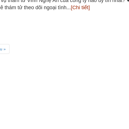
 vụ thám tử Vinh Nghệ An của công ty nào uy tín nhất? 
uê thám tử theo dõi ngoại tình...
[Chi tiết]
u »