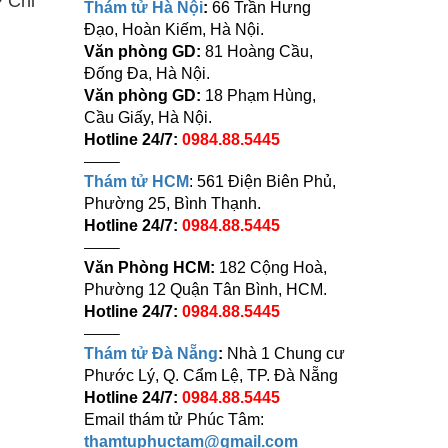
♥ Chi
Thám tử Hà Nội
:
66 Trần Hưng
Đạo, Hoàn Kiếm, Hà Nội.
Văn phòng GD:
81 Hoàng Cầu,
Đống Đa, Hà Nội.
Văn phòng GD:
18 Phạm Hùng,
Cầu Giấy, Hà Nội.
Hotline 24/7:
0984.88.5445
——–
Thám tử HCM
: 561 Điện Biên Phủ,
Phường 25, Bình Thạnh.
Hotline 24/7:
0984.88.5445
——–
Văn Phòng HCM:
182 Cộng Hoà,
Phường 12 Quận Tân Bình, HCM.
Hotline 24/7:
0984.88.5445
——–
Thám tử Đà Nẵng
:
Nhà 1 Chung cư
Phước Lý, Q. Cẩm Lệ, TP. Đà Nẵng
Hotline 24/7:
0984.88.5445
Email thám tử Phúc Tâm:
thamtuphuctam@gmail.com