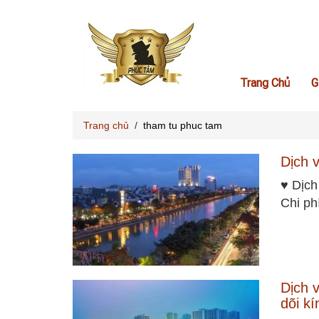
Trang Chủ
G
Trang chủ
/
tham tu phuc tam
Dịch 
♥ Dịch
Chi ph
Dịch 
dõi kí