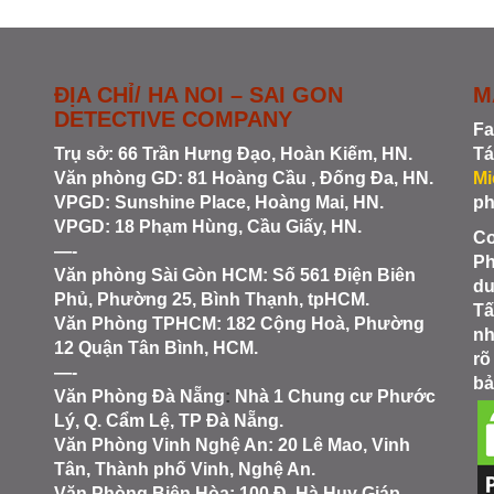
ĐỊA CHỈ/ HA NOI – SAI GON
M
DETECTIVE COMPANY
Fa
Trụ sở: 66 Trần Hưng Đạo, Hoàn Kiếm, HN.
Tá
Văn phòng GD: 81 Hoàng Cầu , Đống Đa, HN.
Mi
VPGD: Sunshine Place, Hoàng Mai, HN.
ph
VPGD: 18 Phạm Hùng, Cầu Giấy, HN.
Co
—-
Ph
Văn phòng Sài Gòn HCM
: Số 561 Điện Biên
du
Phủ, Phường 25, Bình Thạnh, tpHCM.
Tấ
Văn Phòng TPHCM: 182 Cộng Hoà, Phường
nh
12 Quận Tân Bình, HCM.
rõ
—-
bả
Văn Phòng Đà Nẵng
:
Nhà 1 Chung cư Phước
Lý, Q. Cẩm Lệ, TP Đà Nẵng.
Văn Phòng Vinh Nghệ An
: 20 Lê Mao, Vinh
Tân, Thành phố Vinh, Nghệ An.
Văn Phòng Biên Hòa
: 100 Đ. Hà Huy Giáp,