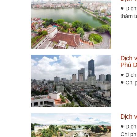
♥ Dịch
thám t
Dịch 
Phú D
♥ Dịch
♥ Chi 
Dịch 
♥ Dịch
Chi ph