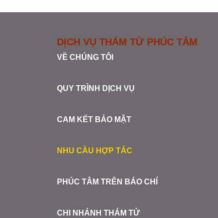
DỊCH VỤ THÁM TỬ PHÚC TÂM
VỀ CHÚNG TÔI
QUY TRÌNH DỊCH VỤ
CAM KẾT BẢO MẬT
NHU CẦU HỢP TÁC
PHÚC TÂM TRÊN BÁO CHÍ
CHI NHÁNH THÁM TỬ