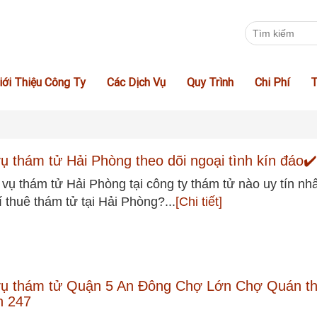
iới Thiệu Công Ty
Các Dịch Vụ
Quy Trình
Chi Phí
T
vụ thám tử Hải Phòng theo dõi ngoại tình kín đáo✔
 vụ thám tử Hải Phòng tại công ty thám tử nào uy tín nh
í thuê thám tử tại Hải Phòng?...
[Chi tiết]
vụ thám tử Quận 5 An Đông Chợ Lớn Chợ Quán t
n 247