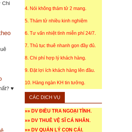
♥ Chi
4. Nói không thám tử 2 mang.
5. Thám tử nhiều kinh nghiệm
theo
6. Tư vấn nhiệt tình miễn phí 24/7.
7. Thủ tục thuê nhanh gọn đầy đủ.
huê
8. Chi phí hợp lý khách hàng.
9. Đặt lợi ích khách hàng lên đầu.
o
10. Hàng ngàn KH tin tưởng.
hất? ♥
CÁC DỊCH VỤ
»»
DV ĐIỀU TRA NGOẠI TÌNH
.
»»
DV THUÊ VỆ SĨ CÁ NHÂN
.
»»
DV QUẢN LÝ CON CÁI
.
rẻ