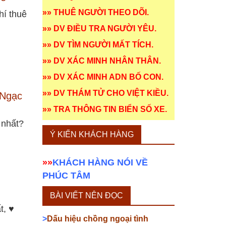
»»
THUÊ NGƯỜI THEO DÕI
.
hí thuê
»»
DV ĐIỀU TRA NGƯỜI YÊU
.
»»
DV TÌM NGƯỜI MẤT TÍCH
.
»»
DV XÁC MINH NHÂN THÂN
.
»»
DV XÁC MINH ADN BỐ CON
.
»»
DV THÁM TỬ CHO VIỆT KIỀU
.
 Ngạc
»»
TRA THÔNG TIN BIỂN SỐ XE
.
 nhất?
Ý KIẾN KHÁCH HÀNG
»»
KHÁCH HÀNG NÓI VỀ
PHÚC TÂM
BÀI VIẾT NÊN ĐỌC
t, ♥
>
Dấu hiệu chồng ngoại tình