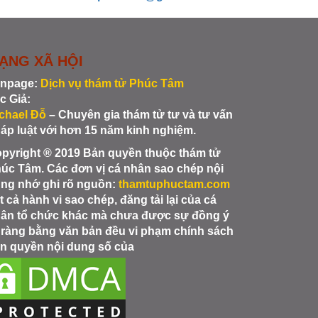
ẠNG XÃ HỘI
npage:
Dịch vụ thám tử Phúc Tâm
c Giả:
chael Đỗ
– Chuyên gia thám tử tư và tư vấn
áp luật với hơn 15 năm kinh nghiệm.
pyright ® 2019 Bản quyền thuộc thám tử
úc Tâm. Các đơn vị cá nhân sao chép nội
ng nhớ ghi rõ nguồn:
thamtuphuctam.com
t cả hành vi sao chép, đăng tải lại của cá
ân tổ chức khác mà chưa được sự đồng ý
 ràng bằng văn bản đều vi phạm chính sách
n quyền nội dung số của