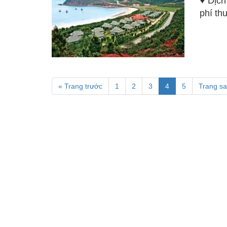
♥ Dịch
phí th
« Trang trước
1
2
3
4
5
Trang sa