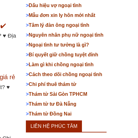
>
Dấu hiệu vợ ngoại tình
>
Mẫu đơn xin ly hôn mới nhất
o✔️
>
Tâm lý đàn ông ngoại tình
>
Nguyên nhân phụ nữ ngoại tình
? ♥ Địa
>
Ngoại tình tư tưởng là gì?
>
Bí quyết giữ chồng tuyệt đỉnh
>
Làm gì khi chồng ngoại tình
>
Cách theo dõi chồng ngoại tình
giá rẻ
>
Chi phí thuê thám tử
t? ♥
>
Thám tử Sài Gòn TPHCM
>
Thám tử tư Đà Nẵng
>
Thám tử Đồng Nai
LIÊN HỆ PHÚC TÂM