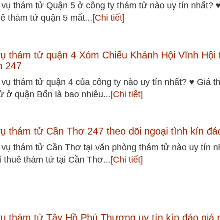
 vụ thám tử Quận 5 ở công ty thám tử nào uy tín nhất? 
uê thám tử quận 5 mất...
[Chi tiết]
vụ thám tử quận 4 Xóm Chiếu Khánh Hội Vĩnh Hội 
n 247
 vụ thám tử quận 4 của công ty nào uy tín nhất? ♥ Giá t
ử ở quận Bốn là bao nhiêu...
[Chi tiết]
vụ thám tử Cần Thơ 247 theo dõi ngoại tình kín đá
 vụ thám tử Cần Thơ tại văn phòng thám tử nào uy tín n
í thuê thám tử tại Cần Thơ...
[Chi tiết]
vụ thám tử Tây Hồ Phú Thượng uy tín kín đáo giá 