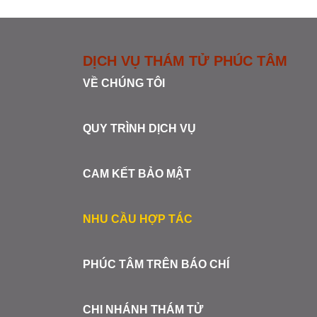
DỊCH VỤ THÁM TỬ PHÚC TÂM
VỀ CHÚNG TÔI
QUY TRÌNH DỊCH VỤ
CAM KẾT BẢO MẬT
NHU CẦU HỢP TÁC
PHÚC TÂM TRÊN BÁO CHÍ
CHI NHÁNH THÁM TỬ