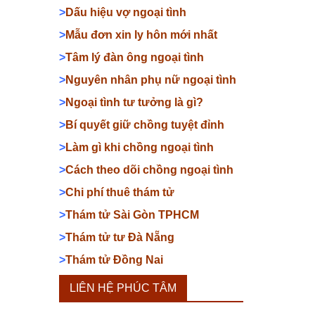
>
Dấu hiệu vợ ngoại tình
>
Mẫu đơn xin ly hôn mới nhất
>
Tâm lý đàn ông ngoại tình
>
Nguyên nhân phụ nữ ngoại tình
>
Ngoại tình tư tưởng là gì?
>
Bí quyết giữ chồng tuyệt đỉnh
>
Làm gì khi chồng ngoại tình
>
Cách theo dõi chồng ngoại tình
>
Chi phí thuê thám tử
>
Thám tử Sài Gòn TPHCM
>
Thám tử tư Đà Nẵng
>
Thám tử Đồng Nai
LIÊN HỆ PHÚC TÂM