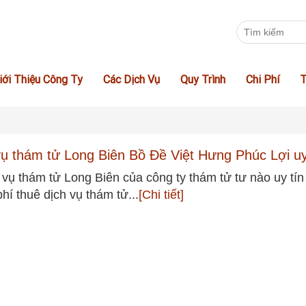
iới Thiệu Công Ty
Các Dịch Vụ
Quy Trình
Chi Phí
T
vụ thám tử Long Biên Bồ Đề Việt Hưng Phúc Lợi uy
 vụ thám tử Long Biên của công ty thám tử tư nào uy tín
phí thuê dịch vụ thám tử...
[Chi tiết]