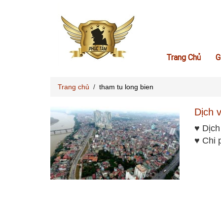
Trang Chủ
G
Trang chủ
/
tham tu long bien
Dịch 
♥ Dịch
♥ Chi 