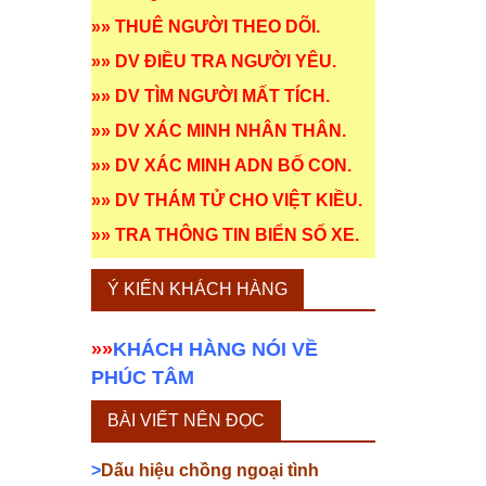
»»
THUÊ NGƯỜI THEO DÕI
.
»»
DV ĐIỀU TRA NGƯỜI YÊU
.
»»
DV TÌM NGƯỜI MẤT TÍCH
.
»»
DV XÁC MINH NHÂN THÂN
.
»»
DV XÁC MINH ADN BỐ CON
.
»»
DV THÁM TỬ CHO VIỆT KIỀU
.
»»
TRA THÔNG TIN BIỂN SỐ XE
.
Ý KIẾN KHÁCH HÀNG
»»
KHÁCH HÀNG NÓI VỀ
PHÚC TÂM
BÀI VIẾT NÊN ĐỌC
>
Dấu hiệu chồng ngoại tình