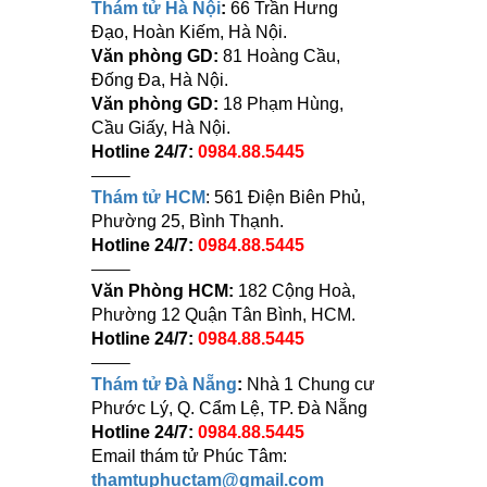
Thám tử Hà Nội
:
66 Trần Hưng
Đạo, Hoàn Kiếm, Hà Nội.
Văn phòng GD:
81 Hoàng Cầu,
Đống Đa, Hà Nội.
Văn phòng GD:
18 Phạm Hùng,
Cầu Giấy, Hà Nội.
Hotline 24/7:
0984.88.5445
——–
Thám tử HCM
: 561 Điện Biên Phủ,
Phường 25, Bình Thạnh.
Hotline 24/7:
0984.88.5445
——–
Văn Phòng HCM:
182 Cộng Hoà,
Phường 12 Quận Tân Bình, HCM.
Hotline 24/7:
0984.88.5445
——–
Thám tử Đà Nẵng
:
Nhà 1 Chung cư
Phước Lý, Q. Cẩm Lệ, TP. Đà Nẵng
Hotline 24/7:
0984.88.5445
Email thám tử Phúc Tâm:
thamtuphuctam@gmail.com