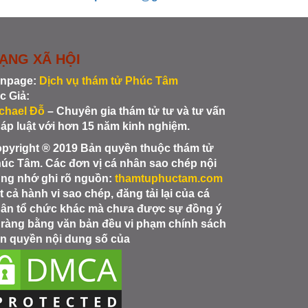
ẠNG XÃ HỘI
npage:
Dịch vụ thám tử Phúc Tâm
c Giả:
chael Đỗ
– Chuyên gia thám tử tư và tư vấn
áp luật với hơn 15 năm kinh nghiệm.
pyright ® 2019 Bản quyền thuộc thám tử
úc Tâm. Các đơn vị cá nhân sao chép nội
ng nhớ ghi rõ nguồn:
thamtuphuctam.com
t cả hành vi sao chép, đăng tải lại của cá
ân tổ chức khác mà chưa được sự đồng ý
 ràng bằng văn bản đều vi phạm chính sách
n quyền nội dung số của