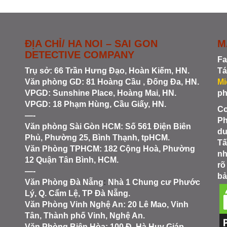
ĐỊA CHỈ/ HA NOI – SAI GON
M
DETECTIVE COMPANY
Fa
Trụ sở: 66 Trần Hưng Đạo, Hoàn Kiếm, HN.
Tá
Văn phòng GD: 81 Hoàng Cầu , Đống Đa, HN.
Mi
VPGD: Sunshine Place, Hoàng Mai, HN.
ph
VPGD: 18 Phạm Hùng, Cầu Giấy, HN.
Co
—-
Ph
Văn phòng Sài Gòn HCM
: Số 561 Điện Biên
du
Phủ, Phường 25, Bình Thạnh, tpHCM.
Tấ
Văn Phòng TPHCM: 182 Cộng Hoà, Phường
nh
12 Quận Tân Bình, HCM.
rõ
—-
bả
Văn Phòng Đà Nẵng
:
Nhà 1 Chung cư Phước
Lý, Q. Cẩm Lệ, TP Đà Nẵng.
Văn Phòng Vinh Nghệ An
: 20 Lê Mao, Vinh
Tân, Thành phố Vinh, Nghệ An.
Văn Phòng Biên Hòa
: 100 Đ. Hà Huy Giáp,