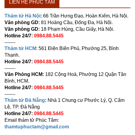
LIÊN HỆ PHÚC TÂM
Thám tử Hà Nội
:
66 Trần Hưng Đạo, Hoàn Kiếm, Hà Nội.
Văn phòng GD:
81 Hoàng Cầu, Đống Đa, Hà Nội.
Văn phòng GD:
18 Phạm Hùng, Cầu Giấy, Hà Nội.
Hotline 24/7:
0984.88.5445
——–
Thám tử HCM
: 561 Điện Biên Phủ, Phường 25, Bình
Thạnh.
Hotline 24/7:
0984.88.5445
——–
Văn Phòng HCM:
182 Cộng Hoà, Phường 12 Quận Tân
Bình, HCM.
Hotline 24/7:
0984.88.5445
——–
Thám tử Đà Nẵng
:
Nhà 1 Chung cư Phước Lý, Q. Cẩm
Lệ, TP. Đà Nẵng
Hotline 24/7:
0984.88.5445
Email thám tử Phúc Tâm:
thamtuphuctam@gmail.com