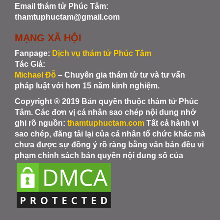
Email thám tử Phúc Tâm:
thamtuphuctam@gmail.com
MẠNG XÃ HỘI
Fanpage:
Dịch vụ thám tử Phúc Tâm
Tác Giả:
Michael Đỗ
– Chuyên gia thám tử tư và tư vấn
pháp luật với hơn 15 năm kinh nghiệm.
Copyright ® 2019 Bản quyền thuộc thám tử Phúc
Tâm. Các đơn vị cá nhân sao chép nội dung nhớ
ghi rõ nguồn:
thamtuphuctam.com
Tất cả hành vi
sao chép, đăng tải lại của cá nhân tổ chức khác mà
chưa được sự đồng ý rõ ràng bằng văn bản đều vi
phạm chính sách bản quyền nội dung số của