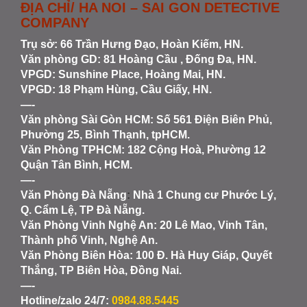
ĐỊA CHỈ/ HA NOI – SAI GON DETECTIVE
COMPANY
Trụ sở: 66 Trần Hưng Đạo, Hoàn Kiếm, HN.
Văn phòng GD: 81 Hoàng Cầu , Đống Đa, HN.
VPGD: Sunshine Place, Hoàng Mai, HN.
VPGD: 18 Phạm Hùng, Cầu Giấy, HN.
—-
Văn phòng Sài Gòn HCM
: Số 561 Điện Biên Phủ,
Phường 25, Bình Thạnh, tpHCM.
Văn Phòng TPHCM: 182 Cộng Hoà, Phường 12
Quận Tân Bình, HCM.
—-
Văn Phòng Đà Nẵng
:
Nhà 1 Chung cư Phước Lý,
Q. Cẩm Lệ, TP Đà Nẵng.
Văn Phòng Vinh Nghệ An
: 20 Lê Mao, Vinh Tân,
Thành phố Vinh, Nghệ An.
Văn Phòng Biên Hòa
: 100 Đ. Hà Huy Giáp, Quyết
Thắng, TP Biên Hòa, Đồng Nai.
—-
Hotline/zalo 24/7:
0984.88.5445