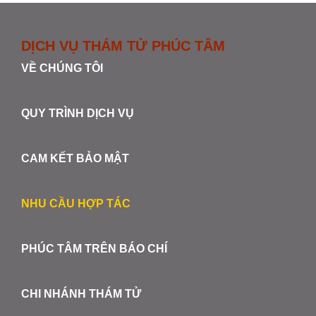
DỊCH VỤ THÁM TỬ PHÚC TÂM
VỀ CHÚNG TÔI
QUY TRÌNH DỊCH VỤ
CAM KẾT BẢO MẬT
NHU CẦU HỢP TÁC
PHÚC TÂM TRÊN BÁO CHÍ
CHI NHÁNH THÁM TỬ