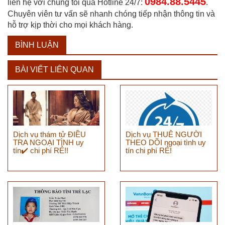
0984.88.5445
liên hệ với chúng tôi qua Hotline 24/7:
.
Chuyên viên tư vấn sẽ nhanh chóng tiếp nhận thông tin và
hỗ trợ kịp thời cho mọi khách hàng.
BÌNH LUẬN
BÀI VIẾT LIÊN QUAN
Dịch vụ thám tử ĐIỀU
Dịch vụ THUÊ NGƯỜI
TRA NGOẠI TÌNH uy
THEO DÕI ngoại tình uy
tín✔️ chi phí RẺ!!
tín chi phí RẺ!