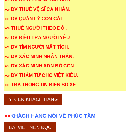
»»
DV THUÊ VỆ SĨ CÁ NHÂN
.
»»
DV QUẢN LÝ CON CÁI
.
»»
THUÊ NGƯỜI THEO DÕI
.
»»
DV ĐIỀU TRA NGƯỜI YÊU
.
»»
DV TÌM NGƯỜI MẤT TÍCH
.
»»
DV XÁC MINH NHÂN THÂN
.
»»
DV XÁC MINH ADN BỐ CON
.
»»
DV THÁM TỬ CHO VIỆT KIỀU
.
»»
TRA THÔNG TIN BIỂN SỐ XE
.
Ý KIẾN KHÁCH HÀNG
»»
KHÁCH HÀNG NÓI VỀ PHÚC TÂM
BÀI VIẾT NÊN ĐỌC