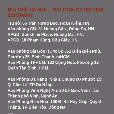
ĐỊA CHỈ/ HA NOI – SAI GON DETECTIVE
COMPANY
Trụ sở: 66 Trần Hưng Đạo, Hoàn Kiếm, HN.
Văn phòng GD: 81 Hoàng Cầu , Đống Đa, HN.
VPGD: Sunshine Place, Hoàng Mai, HN.
VPGD: 18 Phạm Hùng, Cầu Giấy, HN.
—-
Văn phòng Sài Gòn HCM
: Số 561 Điện Biên Phủ,
Phường 25, Bình Thạnh, tpHCM.
Văn Phòng TPHCM: 182 Cộng Hoà, Phường 12
Quận Tân Bình, HCM.
—-
Văn Phòng Đà Nẵng
:
Nhà 1 Chung cư Phước Lý,
Q. Cẩm Lệ, TP Đà Nẵng.
Văn Phòng Vinh Nghệ An
: 20 Lê Mao, Vinh Tân,
Thành phố Vinh, Nghệ An.
Văn Phòng Biên Hòa
: 100 Đ. Hà Huy Giáp, Quyết
Thắng, TP Biên Hòa, Đồng Nai.
—-