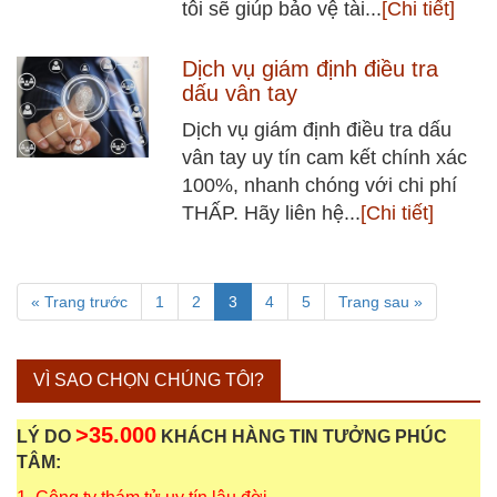
tôi sẽ giúp bảo vệ tài...
[Chi tiết]
Dịch vụ giám định điều tra
dấu vân tay
Dịch vụ giám định điều tra dấu
vân tay uy tín cam kết chính xác
100%, nhanh chóng với chi phí
THẤP. Hãy liên hệ...
[Chi tiết]
« Trang trước
1
2
3
4
5
Trang sau »
VÌ SAO CHỌN CHÚNG TÔI?
>35.000
LÝ DO
KHÁCH HÀNG TIN TƯỞNG PHÚC
TÂM: