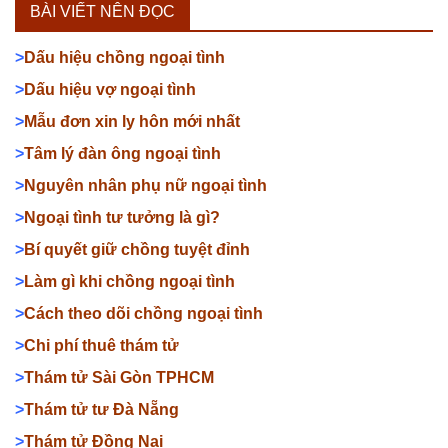
BÀI VIẾT NÊN ĐỌC
>
Dấu hiệu chồng ngoại tình
>
Dấu hiệu vợ ngoại tình
>
Mẫu đơn xin ly hôn mới nhất
>
Tâm lý đàn ông ngoại tình
>
Nguyên nhân phụ nữ ngoại tình
>
Ngoại tình tư tưởng là gì?
>
Bí quyết giữ chồng tuyệt đỉnh
>
Làm gì khi chồng ngoại tình
>
Cách theo dõi chồng ngoại tình
>
Chi phí thuê thám tử
>
Thám tử Sài Gòn TPHCM
>
Thám tử tư Đà Nẵng
>
Thám tử Đồng Nai