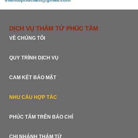
DỊCH VỤ THÁM TỬ PHÚC TÂM
VỀ CHÚNG TÔI
QUY TRÌNH DỊCH VỤ
CAM KẾT BẢO MẬT
NHU CẦU HỢP TÁC
PHÚC TÂM TRÊN BÁO CHÍ
CHI NHÁNH THÁM TỬ