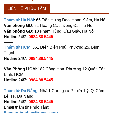
LIÊN HỆ PHÚC TÂM
Thám tử Hà Nội
:
66 Trần Hưng Đạo, Hoàn Kiếm, Hà Nội.
Văn phòng GD:
81 Hoàng Cầu, Đống Đa, Hà Nội.
Văn phòng GD:
18 Phạm Hùng, Cầu Giấy, Hà Nội.
Hotline 24/7:
0984.88.5445
——–
Thám tử HCM
: 561 Điện Biên Phủ, Phường 25, Bình
Thạnh.
Hotline 24/7:
0984.88.5445
——–
Văn Phòng HCM:
182 Cộng Hoà, Phường 12 Quận Tân
Bình, HCM.
Hotline 24/7:
0984.88.5445
——–
Thám tử Đà Nẵng
:
Nhà 1 Chung cư Phước Lý, Q. Cẩm
Lệ, TP. Đà Nẵng
Hotline 24/7:
0984.88.5445
Email thám tử Phúc Tâm:
thamtuphuctam@gmail.com