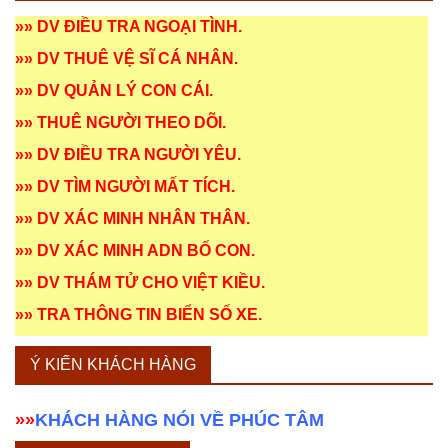
»»
DV ĐIỀU TRA NGOẠI TÌNH
.
»»
DV THUÊ VỆ SĨ CÁ NHÂN
.
»»
DV QUẢN LÝ CON CÁI
.
»»
THUÊ NGƯỜI THEO DÕI
.
»»
DV ĐIỀU TRA NGƯỜI YÊU
.
»»
DV TÌM NGƯỜI MẤT TÍCH
.
»»
DV XÁC MINH NHÂN THÂN
.
»»
DV XÁC MINH ADN BỐ CON
.
»»
DV THÁM TỬ CHO VIỆT KIỀU
.
»»
TRA THÔNG TIN BIỂN SỐ XE
.
Ý KIẾN KHÁCH HÀNG
»»
KHÁCH HÀNG NÓI VỀ PHÚC TÂM