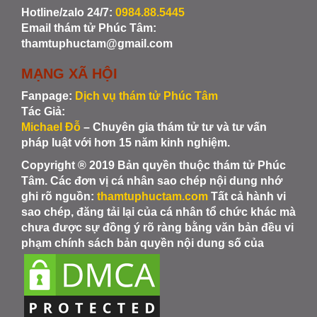
Hotline/zalo 24/7:
0984.88.5445
Email thám tử Phúc Tâm:
thamtuphuctam@gmail.com
MẠNG XÃ HỘI
Fanpage:
Dịch vụ thám tử Phúc Tâm
Tác Giả:
Michael Đỗ
– Chuyên gia thám tử tư và tư vấn
pháp luật với hơn 15 năm kinh nghiệm.
Copyright ® 2019 Bản quyền thuộc thám tử Phúc
Tâm. Các đơn vị cá nhân sao chép nội dung nhớ
ghi rõ nguồn:
thamtuphuctam.com
Tất cả hành vi
sao chép, đăng tải lại của cá nhân tổ chức khác mà
chưa được sự đồng ý rõ ràng bằng văn bản đều vi
phạm chính sách bản quyền nội dung số của