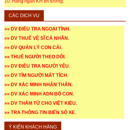
10. Hàng ngàn KH tin tưởng.
CÁC DỊCH VỤ
»»
DV ĐIỀU TRA NGOẠI TÌNH
.
»»
DV THUÊ VỆ SĨ CÁ NHÂN
.
»»
DV QUẢN LÝ CON CÁI
.
»»
THUÊ NGƯỜI THEO DÕI
.
»»
DV ĐIỀU TRA NGƯỜI YÊU
.
»»
DV TÌM NGƯỜI MẤT TÍCH
.
»»
DV XÁC MINH NHÂN THÂN
.
»»
DV XÁC MINH ADN BỐ CON
.
»»
DV THÁM TỬ CHO VIỆT KIỀU
.
»»
TRA THÔNG TIN BIỂN SỐ XE
.
Ý KIẾN KHÁCH HÀNG