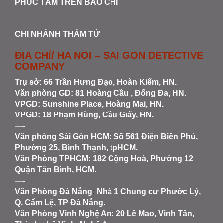
PHÚC TÂM TRÊN BÁO CHÍ
CHI NHÁNH THÁM TỬ
ĐỊA CHỈ/ HA NOI – SAI GON DETECTIVE
COMPANY
Trụ sở: 66 Trần Hưng Đạo, Hoàn Kiếm, HN.
Văn phòng GD: 81 Hoàng Cầu , Đống Đa, HN.
VPGD: Sunshine Place, Hoàng Mai, HN.
VPGD: 18 Phạm Hùng, Cầu Giấy, HN.
—-
Văn phòng Sài Gòn HCM
: Số 561 Điện Biên Phủ,
Phường 25, Bình Thạnh, tpHCM.
Văn Phòng TPHCM: 182 Cộng Hoà, Phường 12
Quận Tân Bình, HCM.
—-
Văn Phòng Đà Nẵng
:
Nhà 1 Chung cư Phước Lý,
Q. Cẩm Lệ, TP Đà Nẵng.
Văn Phòng Vinh Nghệ An
: 20 Lê Mao, Vinh Tân,