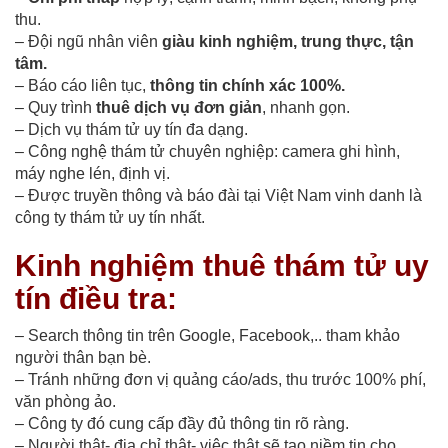
thu.
– Đội ngũ nhân viên
giàu kinh nghiệm, trung thực, tận
tâm.
– Báo cáo liên tục,
thông tin chính xác 100%.
– Quy trình
thuê dịch vụ đơn giản
, nhanh gọn.
– Dịch vụ thám tử uy tín đa dạng.
– Công nghệ thám tử chuyên nghiệp: camera ghi hình,
máy nghe lén, định vị.
– Được truyền thông và báo đài tại Việt Nam vinh danh là
công ty thám tử uy tín nhất.
Kinh nghiệm thuê thám tử uy
tín điều tra:
– Search thông tin trên Google, Facebook,.. tham khảo
người thân bạn bè.
– Tránh những đơn vị quảng cáo/ads, thu trước 100% phí,
văn phòng ảo.
– Công ty đó cung cấp đầy đủ thông tin rõ ràng.
– Người thật- địa chỉ thật- việc thật sẽ tạo niềm tin cho