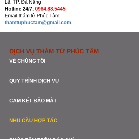
Lệ, TP. Đà Nẵng
Hotline 24/7:
0984.88.5445
Email thám tử Phúc Tâm:
thamtuphuctam@gmail.com
DỊCH VỤ THÁM TỬ PHÚC TÂM
VỀ CHÚNG TÔI
QUY TRÌNH DỊCH VỤ
CAM KẾT BẢO MẬT
NHU CẦU HỢP TÁC