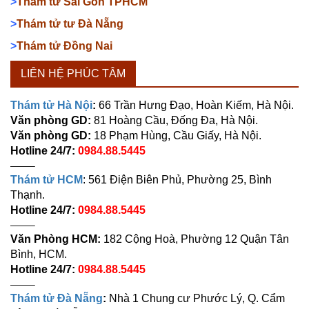
>
Thám tử Sài Gòn TPHCM
>
Thám tử tư Đà Nẵng
>
Thám tử Đồng Nai
LIÊN HỆ PHÚC TÂM
Thám tử Hà Nội
:
66 Trần Hưng Đạo, Hoàn Kiếm, Hà Nội.
Văn phòng GD:
81 Hoàng Cầu, Đống Đa, Hà Nội.
Văn phòng GD:
18 Phạm Hùng, Cầu Giấy, Hà Nội.
Hotline 24/7:
0984.88.5445
——–
Thám tử HCM
: 561 Điện Biên Phủ, Phường 25, Bình
Thạnh.
Hotline 24/7:
0984.88.5445
——–
Văn Phòng HCM:
182 Cộng Hoà, Phường 12 Quận Tân
Bình, HCM.
Hotline 24/7:
0984.88.5445
——–
Thám tử Đà Nẵng
:
Nhà 1 Chung cư Phước Lý, Q. Cẩm