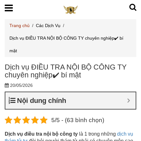
Trang chủ
/
Các Dịch Vụ
/
Dịch vụ ĐIỀU TRA NỘI BỘ CÔNG TY chuyên nghiệp✔️ bí
mật
Dịch vụ ĐIỀU TRA NỘI BỘ CÔNG TY
chuyên nghiệp✔️ bí mật
20/05/2026
Nội dung chính
5/5 - (63 bình chọn)
Dịch vụ điều tra nội bộ công ty
là 1 trong những
dịch vụ
thám tử tư
đòi hỏi người thám tử phải có chuyên môn cao