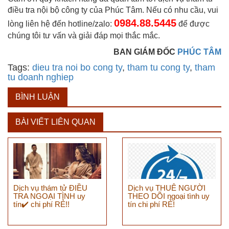
điều tra nội bộ công ty của Phúc Tâm. Nếu có nhu cầu, vui
0984.88.5445
lòng liên hệ đến hotline/zalo:
để được
chúng tôi tư vấn và giải đáp mọi thắc mắc.
BAN GIÁM ĐỐC
PHÚC TÂM
Tags:
dieu tra noi bo cong ty
,
tham tu cong ty
,
tham
tu doanh nghiep
BÌNH LUẬN
BÀI VIẾT LIÊN QUAN
Dịch vụ thám tử ĐIỀU
Dịch vụ THUÊ NGƯỜI
TRA NGOẠI TÌNH uy
THEO DÕI ngoại tình uy
tín✔️ chi phí RẺ!!
tín chi phí RẺ!