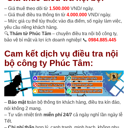
– Giá thuê theo dõi từ
1.500.000
VND/ ngày.
– Giá thuê điều tra thông tin từ
4.000.000
VND/ ngày.
– Mức giá cụ thể tùy thuộc vào địa điểm, số ngày làm việc,
yêu cầu riêng khách hàng.
🔍
Thám tử Phúc Tâm
– chuyên điều tra nội bộ công ty,
bảo vệ bí mật và lợi ích doanh nghiệp! 📞
0984.885.445
Cam kết dịch vụ điều tra nội
bộ công ty Phúc Tâm:
–
Bảo mật t
oàn bộ thông tin khách hàng, điều tra kín đáo,
nói không 2 mang.
– Tư vấn nhiệt tình
miễn phí 24/7
cả ngày nghỉ lần ngày lễ
Tết.
–
Chi phí thấp
hợp lý, cạnh tranh, minh bạch, không phụ