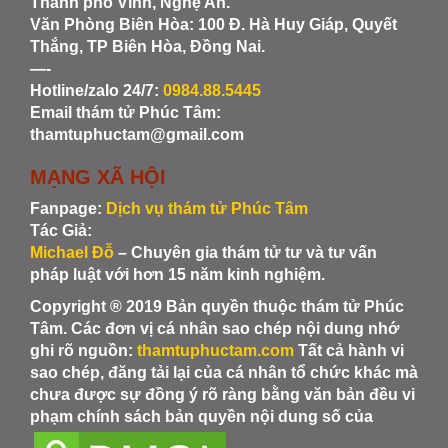
Thành phố Vinh, Nghệ An.
Văn Phòng Biên Hòa
: 100 Đ. Hà Huy Giáp, Quyết
Thắng, TP Biên Hòa, Đồng Nai.
—-
Hotline/zalo 24/7:
0984.88.5445
Email thám tử Phúc Tâm:
thamtuphuctam@gmail.com
MẠNG XÃ HỘI
Fanpage:
Dịch vụ thám tử Phúc Tâm
Tác Giả:
Michael Đỗ
– Chuyên gia thám tử tư và tư vấn
pháp luật với hơn 15 năm kinh nghiệm.
Copyright ® 2019 Bản quyền thuộc thám tử Phúc
Tâm. Các đơn vị cá nhân sao chép nội dung nhớ
ghi rõ nguồn:
thamtuphuctam.com
Tất cả hành vi
sao chép, đăng tải lại của cá nhân tổ chức khác mà
chưa được sự đồng ý rõ ràng bằng văn bản đều vi
phạm chính sách bản quyền nội dung số của