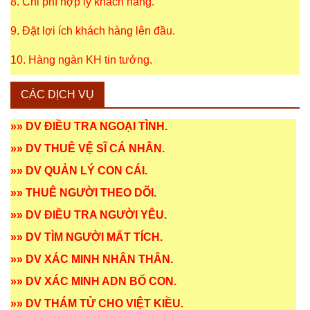
8. Chi phí hợp lý khách hàng.
9. Đặt lợi ích khách hàng lên đầu.
10. Hàng ngàn KH tin tưởng.
CÁC DỊCH VỤ
»»
DV ĐIỀU TRA NGOẠI TÌNH
.
»»
DV THUÊ VỆ SĨ CÁ NHÂN
.
»»
DV QUẢN LÝ CON CÁI
.
»»
THUÊ NGƯỜI THEO DÕI
.
»»
DV ĐIỀU TRA NGƯỜI YÊU
.
»»
DV TÌM NGƯỜI MẤT TÍCH
.
»»
DV XÁC MINH NHÂN THÂN
.
»»
DV XÁC MINH ADN BỐ CON
.
»»
DV THÁM TỬ CHO VIỆT KIỀU
.