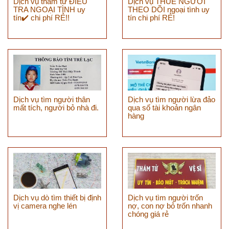
Dịch vụ thám tử ĐIỀU
Dịch vụ THUÊ NGƯỜI
TRA NGOẠI TÌNH uy
THEO DÕI ngoại tình uy
tín✔️ chi phí RẺ!!
tín chi phí RẺ!
Dịch vụ tìm người thân
Dịch vụ tìm người lừa đảo
mất tích, người bỏ nhà đi.
qua số tài khoản ngân
hàng
Dịch vụ dò tìm thiết bị định
Dịch vụ tìm người trốn
vị camera nghe lén
nợ, con nợ bỏ trốn nhanh
chóng giá rẻ