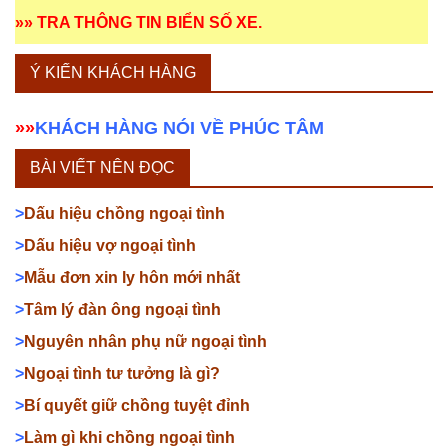
»»
TRA THÔNG TIN BIỂN SỐ XE
.
Ý KIẾN KHÁCH HÀNG
»»
KHÁCH HÀNG NÓI VỀ PHÚC TÂM
BÀI VIẾT NÊN ĐỌC
>
Dấu hiệu chồng ngoại tình
>
Dấu hiệu vợ ngoại tình
>
Mẫu đơn xin ly hôn mới nhất
>
Tâm lý đàn ông ngoại tình
>
Nguyên nhân phụ nữ ngoại tình
>
Ngoại tình tư tưởng là gì?
>
Bí quyết giữ chồng tuyệt đỉnh
>
Làm gì khi chồng ngoại tình