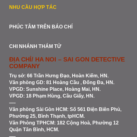
NHU CẦU HỢP TÁC
PHÚC TÂM TRÊN BÁO CHÍ
CHI NHÁNH THÁM TỬ
ĐỊA CHỈ/ HA NOI – SAI GON DETECTIVE
COMPANY
Trụ sở: 66 Trần Hưng Đạo, Hoàn Kiếm, HN.
Văn phòng GD: 81 Hoàng Cầu , Đống Đa, HN.
VPGD: Sunshine Place, Hoàng Mai, HN.
VPGD: 18 Phạm Hùng, Cầu Giấy, HN.
—-
Văn phòng Sài Gòn HCM
: Số 561 Điện Biên Phủ,
Phường 25, Bình Thạnh, tpHCM.
Văn Phòng TPHCM: 182 Cộng Hoà, Phường 12
Quận Tân Bình, HCM.
—-