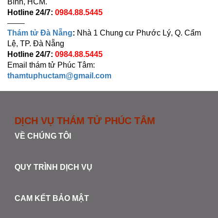
Bình, HCM.
Hotline 24/7:
0984.88.5445
——–
Thám tử Đà Nẵng
:
Nhà 1 Chung cư Phước Lý, Q. Cẩm
Lệ, TP. Đà Nẵng
Hotline 24/7:
0984.88.5445
Email thám tử Phúc Tâm:
thamtuphuctam@gmail.com
DỊCH VỤ THÁM TỬ PHÚC TÂM
VỀ CHÚNG TÔI
QUY TRÌNH DỊCH VỤ
CAM KẾT BẢO MẬT