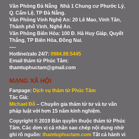
Văn Phòng Đà Nẵng
:
Nhà 1 Chung cư Phước Lý,
Q. Cẩm Lệ, TP Đà Nẵng.
Văn Phòng Vinh Nghệ An
: 20 Lê Mao, Vinh Tân,
Thành phố Vinh, Nghệ An.
Văn Phòng Biên Hòa
: 100 Đ. Hà Huy Giáp, Quyết
Thắng, TP Biên Hòa, Đồng Nai.
—-
Hotline/zalo 24/7:
0984.88.5445
Email thám tử Phúc Tâm:
thamtuphuctam@gmail.com
MẠNG XÃ HỘI
Fanpage:
Dịch vụ thám tử Phúc Tâm
Tác Giả:
Michael Đỗ
– Chuyên gia thám tử tư và tư vấn
pháp luật với hơn 15 năm kinh nghiệm.
Copyright ® 2019 Bản quyền thuộc thám tử Phúc
Tâm. Các đơn vị cá nhân sao chép nội dung nhớ
ghi rõ nguồn:
thamtuphuctam.com
Tất cả hành vi