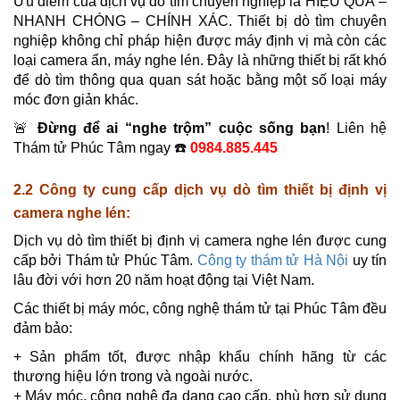
Ưu điểm của dịch vụ dò tìm chuyên nghiệp là HIỆU QUẢ –
NHANH CHÓNG – CHÍNH XÁC. Thiết bị dò tìm chuyên
nghiệp không chỉ pháp hiện được máy định vị mà còn các
loại camera ẩn, máy nghe lén. Đây là những thiết bị rất khó
để dò tìm thông qua quan sát hoặc bằng một số loại máy
móc đơn giản khác.
🚨
Đừng để ai “nghe trộm” cuộc sống bạn
! Liên hệ
Thám tử Phúc Tâm ngay ☎️
0984.885.445
2.2 Công ty cung cấp dịch vụ dò tìm thiết bị định vị
camera nghe lén:
Dịch vụ dò tìm thiết bị định vị camera nghe lén được cung
cấp bởi Thám tử Phúc Tâm.
Công ty thám tử Hà Nội
uy tín
lâu đời với hơn 20 năm hoạt động tại Việt Nam.
Các thiết bị máy móc, công nghệ thám tử tại Phúc Tâm đều
đảm bảo:
+ Sản phẩm tốt, được nhập khẩu chính hãng từ các
thương hiệu lớn trong và ngoài nước.
+ Máy móc, công nghệ đa dạng cao cấp, phù hợp sử dụng