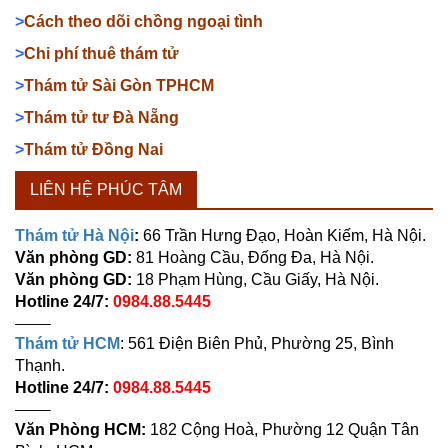
>
Cách theo dõi chồng ngoại tình
>
Chi phí thuê thám tử
>
Thám tử Sài Gòn TPHCM
>
Thám tử tư Đà Nẵng
>
Thám tử Đồng Nai
LIÊN HỆ PHÚC TÂM
Thám tử Hà Nội
:
66 Trần Hưng Đạo, Hoàn Kiếm, Hà Nội.
Văn phòng GD:
81 Hoàng Cầu, Đống Đa, Hà Nội.
Văn phòng GD:
18 Phạm Hùng, Cầu Giấy, Hà Nội.
Hotline 24/7:
0984.88.5445
——–
Thám tử HCM
: 561 Điện Biên Phủ, Phường 25, Bình
Thạnh.
Hotline 24/7:
0984.88.5445
——–
Văn Phòng HCM:
182 Cộng Hoà, Phường 12 Quận Tân