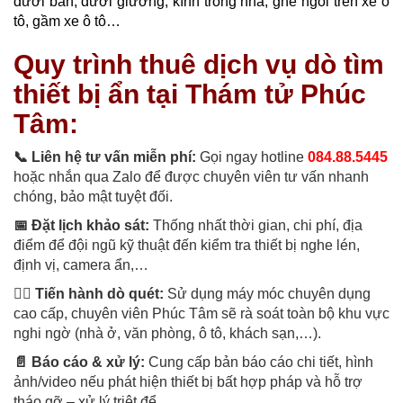
dưới bàn, dưới giường, kính trong nhà, ghế ngồi trên xe ô
tô, gầm xe ô tô…
Quy trình thuê dịch vụ dò tìm
thiết bị ẩn tại Thám tử Phúc
Tâm:
📞 Liên hệ tư vấn miễn phí:
Gọi ngay hotline
084.88.5445
hoặc nhắn qua Zalo để được chuyên viên tư vấn nhanh
chóng, bảo mật tuyệt đối.
📅 Đặt lịch khảo sát:
Thống nhất thời gian, chi phí, địa
điểm để đội ngũ kỹ thuật đến kiểm tra thiết bị nghe lén,
định vị, camera ẩn,…
🕵️‍♂️ Tiến hành dò quét:
Sử dụng máy móc chuyên dụng
cao cấp, chuyên viên Phúc Tâm sẽ rà soát toàn bộ khu vực
nghi ngờ (nhà ở, văn phòng, ô tô, khách sạn,…).
📄 Báo cáo & xử lý:
Cung cấp bản báo cáo chi tiết, hình
ảnh/video nếu phát hiện thiết bị bất hợp pháp và hỗ trợ
tháo gỡ – xử lý triệt để.