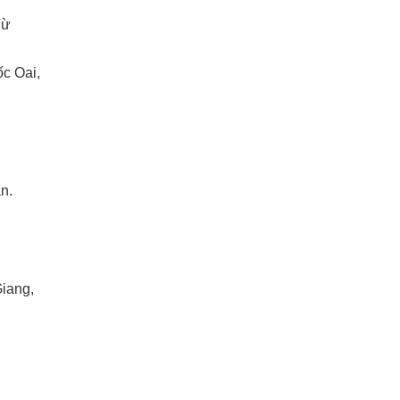
Từ
c Oai,
n.
iang,