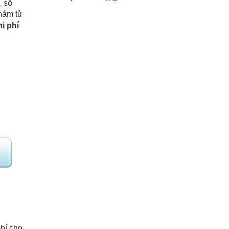
, số
thám tử
i phí
hí cho