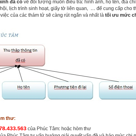
mình đã có
về đối tượng muốn điều tra: hình ảnh, họ tên, địa chỉ
 hội, lịch trình sinh hoạt, giấy tờ liên quan, … để cung cấp cho 
 việc của các thám tử sẽ càng rút ngắn và nhất là
tối ưu mức ch
òm thư:
78.433.563
của Phúc Tâm: hoặc hòm thư
ủa Phúc Tâm tư vấn hướng giải quyết vấn đề và báo mức chi p