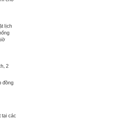
t lịch
thống
giờ
h, 2
ợp đồng
 tại các