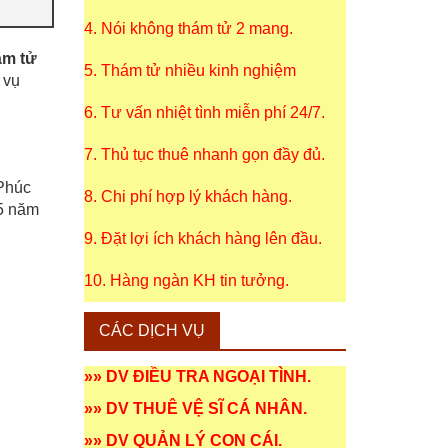
4. Nói không thám tử 2 mang.
ám tử
5. Thám tử nhiều kinh nghiệm
 vụ
6. Tư vấn nhiệt tình miễn phí 24/7.
7. Thủ tục thuê nhanh gọn đầy đủ.
 Phúc
8. Chi phí hợp lý khách hàng.
15 năm
9. Đặt lợi ích khách hàng lên đầu.
10. Hàng ngàn KH tin tưởng.
CÁC DỊCH VỤ
»»
DV ĐIỀU TRA NGOẠI TÌNH
.
»»
DV THUÊ VỆ SĨ CÁ NHÂN
.
»»
DV QUẢN LÝ CON CÁI
.