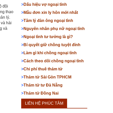
>
Dấu hiệu vợ ngoại tình
ộ đội
ông thạo
>
Mẫu đơn xin ly hôn mới nhất
ản lý.
>
Tâm lý đàn ông ngoại tình
và hài
ng và
>
Nguyên nhân phụ nữ ngoại tình
>
Ngoại tình tư tưởng là gì?
>
Bí quyết giữ chồng tuyệt đỉnh
>
Làm gì khi chồng ngoại tình
>
Cách theo dõi chồng ngoại tình
>
Chi phí thuê thám tử
>
Thám tử Sài Gòn TPHCM
>
Thám tử tư Đà Nẵng
>
Thám tử Đồng Nai
LIÊN HỆ PHÚC TÂM