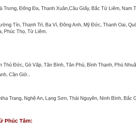
Bà Trưng, Đống Đa, Thanh Xuân,Cầu Giấy, Bắc Từ Liêm, Nam 
ờng Tín, Thanh Trì, Ba Vì, Đông Anh, Mỹ Đức, Thanh Oai, Quố
, Phúc Thọ, Từ Liêm.
uận Thủ Đức, Gò Vấp, Tân Bình, Tân Phú, Bình Thạnh, Phú Nhuậ
nh, Cần Giờ..
Nha Trang, Nghệ An, Lạng Sơn, Thái Nguyên, Ninh Bình, Bắc G
 tử Phúc Tâm: