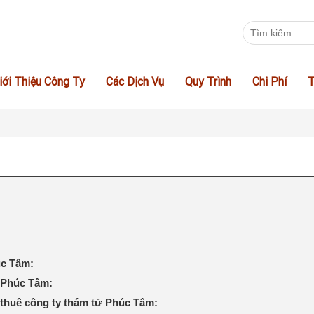
iới Thiệu Công Ty
Các Dịch Vụ
Quy Trình
Chi Phí
T
úc Tâm:
ử Phúc Tâm:
 thuê công ty thám tử Phúc Tâm: