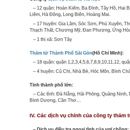
– 12 quận: Hoàn Kiếm, Ba Đình, Tây Hồ, Hai 
Liêm, Hà Đông, Long Biên, Hoàng Mai.
– 17 huyện: Gia Lâm, Sóc Sơn, Phú Xuyên, Thư
Thạch Thất, Chương Mỹ, Đan Phượng, Ứng Hòa
– 1 thị xã: Sơn Tây
Thám tử Thành Phố Sài Gòn
(Hồ Chí Minh):
– 18 quận: quận 1,2,3,4,5,6,7,8,9,10,11,12, q
– 4 huyện: Củ Chi, Nhà Bè, Hóc Môn, Bình Chá
Tỉnh thành phố lớn:
– Các tỉnh: Đà Nẵng, Hải Phòng, Quảng Ninh, 
Bình Dương, Cần Thơ…
IV. Các dịch vụ chính của công ty thám
– Dịch vụ điều tra ngoại tình của vợ/ chồng: