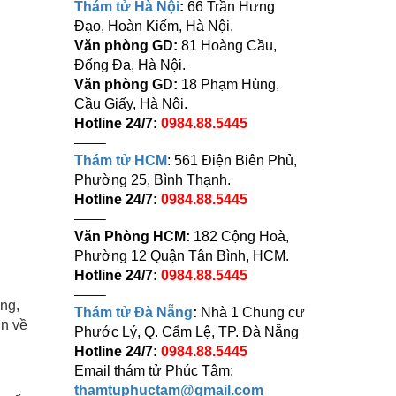
Thám tử Hà Nội
:
66 Trần Hưng
Đạo, Hoàn Kiếm, Hà Nội.
Văn phòng GD:
81 Hoàng Cầu,
Đống Đa, Hà Nội.
Văn phòng GD:
18 Phạm Hùng,
Cầu Giấy, Hà Nội.
Hotline 24/7:
0984.88.5445
——–
Thám tử HCM
: 561 Điện Biên Phủ,
Phường 25, Bình Thạnh.
Hotline 24/7:
0984.88.5445
——–
Văn Phòng HCM:
182 Cộng Hoà,
Phường 12 Quận Tân Bình, HCM.
Hotline 24/7:
0984.88.5445
——–
ồng,
Thám tử Đà Nẵng
:
Nhà 1 Chung cư
in về
Phước Lý, Q. Cẩm Lệ, TP. Đà Nẵng
Hotline 24/7:
0984.88.5445
Email thám tử Phúc Tâm:
thamtuphuctam@gmail.com