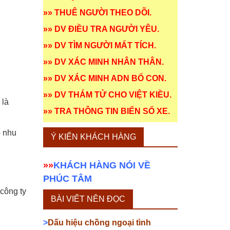
»»
THUÊ NGƯỜI THEO DÕI
.
»»
DV ĐIỀU TRA NGƯỜI YÊU
.
»»
DV TÌM NGƯỜI MẤT TÍCH
.
»»
DV XÁC MINH NHÂN THÂN
.
»»
DV XÁC MINH ADN BỐ CON
.
»»
DV THÁM TỬ CHO VIỆT KIỀU
.
 là
»»
TRA THÔNG TIN BIỂN SỐ XE
.
o nhu
Ý KIẾN KHÁCH HÀNG
»»
KHÁCH HÀNG NÓI VỀ
PHÚC TÂM
công ty
BÀI VIẾT NÊN ĐỌC
>
Dấu hiệu chồng ngoại tình