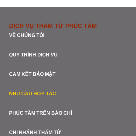
DỊCH VỤ THÁM TỬ PHÚC TÂM
VỀ CHÚNG TÔI
QUY TRÌNH DỊCH VỤ
CAM KẾT BẢO MẬT
NHU CẦU HỢP TÁC
PHÚC TÂM TRÊN BÁO CHÍ
CHI NHÁNH THÁM TỬ