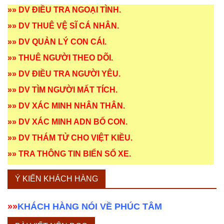
»»
DV ĐIỀU TRA NGOẠI TÌNH
.
»»
DV THUÊ VỆ SĨ CÁ NHÂN
.
»»
DV QUẢN LÝ CON CÁI
.
»»
THUÊ NGƯỜI THEO DÕI
.
»»
DV ĐIỀU TRA NGƯỜI YÊU
.
»»
DV TÌM NGƯỜI MẤT TÍCH
.
»»
DV XÁC MINH NHÂN THÂN
.
»»
DV XÁC MINH ADN BỐ CON
.
»»
DV THÁM TỬ CHO VIỆT KIỀU
.
»»
TRA THÔNG TIN BIỂN SỐ XE
.
Ý KIẾN KHÁCH HÀNG
»»
KHÁCH HÀNG NÓI VỀ PHÚC TÂM