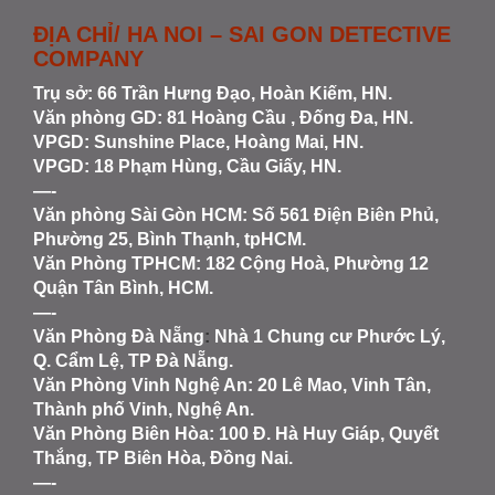
ĐỊA CHỈ/ HA NOI – SAI GON DETECTIVE
COMPANY
Trụ sở: 66 Trần Hưng Đạo, Hoàn Kiếm, HN.
Văn phòng GD: 81 Hoàng Cầu , Đống Đa, HN.
VPGD: Sunshine Place, Hoàng Mai, HN.
VPGD: 18 Phạm Hùng, Cầu Giấy, HN.
—-
Văn phòng Sài Gòn HCM
: Số 561 Điện Biên Phủ,
Phường 25, Bình Thạnh, tpHCM.
Văn Phòng TPHCM: 182 Cộng Hoà, Phường 12
Quận Tân Bình, HCM.
—-
Văn Phòng Đà Nẵng
:
Nhà 1 Chung cư Phước Lý,
Q. Cẩm Lệ, TP Đà Nẵng.
Văn Phòng Vinh Nghệ An
: 20 Lê Mao, Vinh Tân,
Thành phố Vinh, Nghệ An.
Văn Phòng Biên Hòa
: 100 Đ. Hà Huy Giáp, Quyết
Thắng, TP Biên Hòa, Đồng Nai.
—-