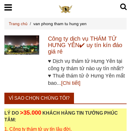
Trang chủ
/
van phong tham tu hung yen
Công ty dịch vụ THÁM TỬ
HƯNG YÊN✔️ uy tín kín đáo
giá rẻ
♥ Dịch vụ thám tử Hưng Yên tại
công ty thám tử nào uy tín nhất?
♥ Thuê thám tử ở Hưng Yên mất
bao...
[Chi tiết]
VÌ SAO CHỌN CHÚNG TÔI?
>35.000
LÝ DO
KHÁCH HÀNG TIN TƯỞNG PHÚC
TÂM:
1. Công ty thám tử uy tín lâu đời.