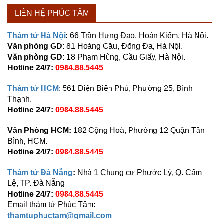
LIÊN HỆ PHÚC TÂM
Thám tử Hà Nội
:
66 Trần Hưng Đạo, Hoàn Kiếm, Hà Nội.
Văn phòng GD:
81 Hoàng Cầu, Đống Đa, Hà Nội.
Văn phòng GD:
18 Phạm Hùng, Cầu Giấy, Hà Nội.
Hotline 24/7:
0984.88.5445
——–
Thám tử HCM
: 561 Điện Biên Phủ, Phường 25, Bình
Thạnh.
Hotline 24/7:
0984.88.5445
——–
Văn Phòng HCM:
182 Cộng Hoà, Phường 12 Quận Tân
Bình, HCM.
Hotline 24/7:
0984.88.5445
——–
Thám tử Đà Nẵng
:
Nhà 1 Chung cư Phước Lý, Q. Cẩm
Lệ, TP. Đà Nẵng
Hotline 24/7:
0984.88.5445
Email thám tử Phúc Tâm:
thamtuphuctam@gmail.com