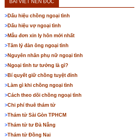
BÀI VIẾT NÊN ĐỌC
>
Dấu hiệu chồng ngoại tình
>
Dấu hiệu vợ ngoại tình
>
Mẫu đơn xin ly hôn mới nhất
>
Tâm lý đàn ông ngoại tình
>
Nguyên nhân phụ nữ ngoại tình
>
Ngoại tình tư tưởng là gì?
>
Bí quyết giữ chồng tuyệt đỉnh
>
Làm gì khi chồng ngoại tình
>
Cách theo dõi chồng ngoại tình
>
Chi phí thuê thám tử
>
Thám tử Sài Gòn TPHCM
>
Thám tử tư Đà Nẵng
>
Thám tử Đồng Nai