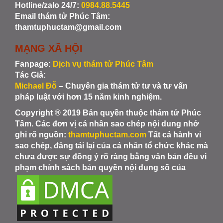
Hotline/zalo 24/7:
0984.88.5445
Email thám tử Phúc Tâm:
thamtuphuctam@gmail.com
MẠNG XÃ HỘI
Fanpage:
Dịch vụ thám tử Phúc Tâm
Tác Giả:
Michael Đỗ
– Chuyên gia thám tử tư và tư vấn
pháp luật với hơn 15 năm kinh nghiệm.
Copyright ® 2019 Bản quyền thuộc thám tử Phúc
Tâm. Các đơn vị cá nhân sao chép nội dung nhớ
ghi rõ nguồn:
thamtuphuctam.com
Tất cả hành vi
sao chép, đăng tải lại của cá nhân tổ chức khác mà
chưa được sự đồng ý rõ ràng bằng văn bản đều vi
phạm chính sách bản quyền nội dung số của