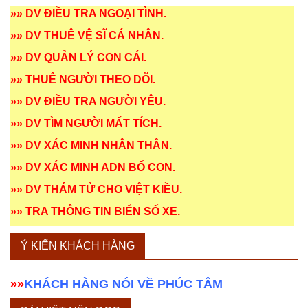
»»
DV ĐIỀU TRA NGOẠI TÌNH
.
»»
DV THUÊ VỆ SĨ CÁ NHÂN
.
»»
DV QUẢN LÝ CON CÁI
.
»»
THUÊ NGƯỜI THEO DÕI
.
»»
DV ĐIỀU TRA NGƯỜI YÊU
.
»»
DV TÌM NGƯỜI MẤT TÍCH
.
»»
DV XÁC MINH NHÂN THÂN
.
»»
DV XÁC MINH ADN BỐ CON
.
»»
DV THÁM TỬ CHO VIỆT KIỀU
.
»»
TRA THÔNG TIN BIỂN SỐ XE
.
Ý KIẾN KHÁCH HÀNG
»»
KHÁCH HÀNG NÓI VỀ PHÚC TÂM