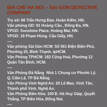
ĐỊA CHỈ/ HA NOI – SAI GON DETECTIVE
COMPANY
Trụ sở: 66 Trần Hưng Đạo, Hoàn Kiếm, HN.
Văn phòng GD: 81 Hoàng Cầu , Đống Đa, HN.
VPGD: Sunshine Place, Hoàng Mai, HN.
VPGD: 18 Phạm Hùng, Cầu Giấy, HN.
—-
Văn phòng Sài Gòn HCM
: Số 561 Điện Biên Phủ,
Phường 25, Bình Thạnh, tpHCM.
Văn Phòng TPHCM: 182 Cộng Hoà, Phường 12
Quận Tân Bình, HCM.
—-
Văn Phòng Đà Nẵng
:
Nhà 1 Chung cư Phước Lý,
Q. Cẩm Lệ, TP Đà Nẵng.
Văn Phòng Vinh Nghệ An
: 20 Lê Mao, Vinh Tân,
Thành phố Vinh, Nghệ An.
Văn Phòng Biên Hòa
: 100 Đ. Hà Huy Giáp, Quyết
Thắng, TP Biên Hòa, Đồng Nai.
—-