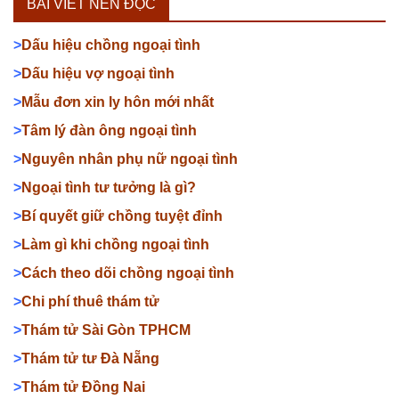
BÀI VIẾT NÊN ĐỌC
>
Dấu hiệu chồng ngoại tình
>
Dấu hiệu vợ ngoại tình
>
Mẫu đơn xin ly hôn mới nhất
>
Tâm lý đàn ông ngoại tình
>
Nguyên nhân phụ nữ ngoại tình
>
Ngoại tình tư tưởng là gì?
>
Bí quyết giữ chồng tuyệt đỉnh
>
Làm gì khi chồng ngoại tình
>
Cách theo dõi chồng ngoại tình
>
Chi phí thuê thám tử
>
Thám tử Sài Gòn TPHCM
>
Thám tử tư Đà Nẵng
>
Thám tử Đồng Nai