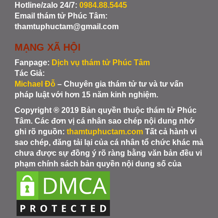
Hotline/zalo 24/7:
0984.88.5445
Email thám tử Phúc Tâm:
thamtuphuctam@gmail.com
MẠNG XÃ HỘI
Fanpage:
Dịch vụ thám tử Phúc Tâm
Tác Giả:
Michael Đỗ
– Chuyên gia thám tử tư và tư vấn
pháp luật với hơn 15 năm kinh nghiệm.
Copyright ® 2019 Bản quyền thuộc thám tử Phúc
Tâm. Các đơn vị cá nhân sao chép nội dung nhớ
ghi rõ nguồn:
thamtuphuctam.com
Tất cả hành vi
sao chép, đăng tải lại của cá nhân tổ chức khác mà
chưa được sự đồng ý rõ ràng bằng văn bản đều vi
phạm chính sách bản quyền nội dung số của