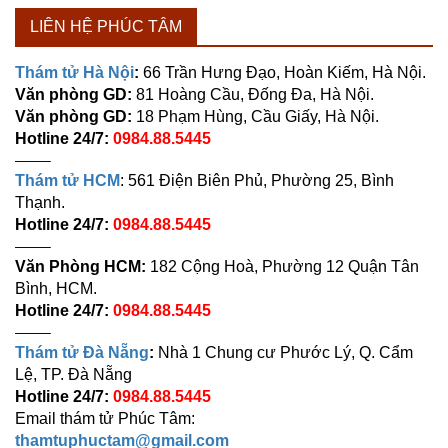
LIÊN HỆ PHÚC TÂM
Thám tử Hà Nội
:
66 Trần Hưng Đạo, Hoàn Kiếm, Hà Nội.
Văn phòng GD:
81 Hoàng Cầu, Đống Đa, Hà Nội.
Văn phòng GD:
18 Phạm Hùng, Cầu Giấy, Hà Nội.
Hotline 24/7:
0984.88.5445
——–
Thám tử HCM
: 561 Điện Biên Phủ, Phường 25, Bình
Thạnh.
Hotline 24/7:
0984.88.5445
——–
Văn Phòng HCM:
182 Cộng Hoà, Phường 12 Quận Tân
Bình, HCM.
Hotline 24/7:
0984.88.5445
——–
Thám tử Đà Nẵng
:
Nhà 1 Chung cư Phước Lý, Q. Cẩm
Lệ, TP. Đà Nẵng
Hotline 24/7:
0984.88.5445
Email thám tử Phúc Tâm:
thamtuphuctam@gmail.com