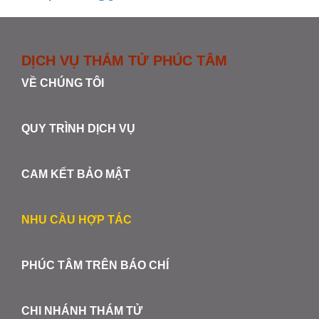
DỊCH VỤ THÁM TỬ PHÚC TÂM
VỀ CHÚNG TÔI
QUY TRÌNH DỊCH VỤ
CAM KẾT BẢO MẬT
NHU CẦU HỢP TÁC
PHÚC TÂM TRÊN BÁO CHÍ
CHI NHÁNH THÁM TỬ