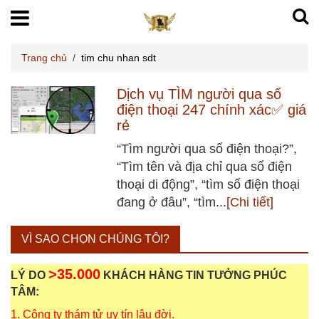
Trang chủ
/
tim chu nhan sdt
Dịch vụ TÌM người qua số
điện thoại 247 chính xác✅ giá
rẻ
“Tìm người qua số điện thoại?”,
“Tìm tên và địa chỉ qua số điện
thoại di động”, “tìm số điện thoại
đang ở đâu”, “tìm...
[Chi tiết]
VÌ SAO CHỌN CHÚNG TÔI?
>35.000
LÝ DO
KHÁCH HÀNG TIN TƯỞNG PHÚC
TÂM:
1. Công ty thám tử uy tín lâu đời.