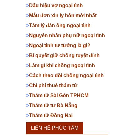
>
Dấu hiệu vợ ngoại tình
>
Mẫu đơn xin ly hôn mới nhất
>
Tâm lý đàn ông ngoại tình
>
Nguyên nhân phụ nữ ngoại tình
>
Ngoại tình tư tưởng là gì?
>
Bí quyết giữ chồng tuyệt đỉnh
>
Làm gì khi chồng ngoại tình
>
Cách theo dõi chồng ngoại tình
>
Chi phí thuê thám tử
>
Thám tử Sài Gòn TPHCM
>
Thám tử tư Đà Nẵng
>
Thám tử Đồng Nai
LIÊN HỆ PHÚC TÂM