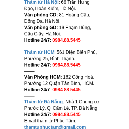
Thám tử Hà Nội
:
66 Trần Hưng
Đạo, Hoàn Kiếm, Hà Nội.
Văn phòng GD:
81 Hoàng Cầu,
Đống Đa, Hà Nội.
Văn phòng GD:
18 Phạm Hùng,
Cầu Giấy, Hà Nội.
Hotline 24/7:
0984.88.5445
——–
Thám tử HCM
: 561 Điện Biên Phủ,
Phường 25, Bình Thạnh.
Hotline 24/7:
0984.88.5445
——–
Văn Phòng HCM:
182 Cộng Hoà,
Phường 12 Quận Tân Bình, HCM.
Hotline 24/7:
0984.88.5445
——–
Thám tử Đà Nẵng
:
Nhà 1 Chung cư
Phước Lý, Q. Cẩm Lệ, TP. Đà Nẵng
Hotline 24/7:
0984.88.5445
Email thám tử Phúc Tâm:
thamtuphuctam@gmail.com