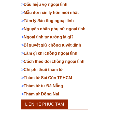
>
Dấu hiệu vợ ngoại tình
>
Mẫu đơn xin ly hôn mới nhất
>
Tâm lý đàn ông ngoại tình
>
Nguyên nhân phụ nữ ngoại tình
>
Ngoại tình tư tưởng là gì?
>
Bí quyết giữ chồng tuyệt đỉnh
>
Làm gì khi chồng ngoại tình
>
Cách theo dõi chồng ngoại tình
>
Chi phí thuê thám tử
>
Thám tử Sài Gòn TPHCM
>
Thám tử tư Đà Nẵng
>
Thám tử Đồng Nai
LIÊN HỆ PHÚC TÂM