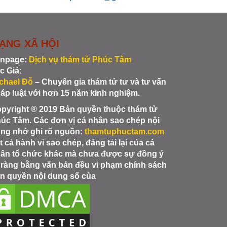
ẠNG XÃ HỘI
npage:
Dịch vụ thám tử Phúc Tâm
c Giả:
chael Đỗ
– Chuyên gia thám tử tư và tư vấn
áp luật với hơn 15 năm kinh nghiệm.
pyright ® 2019 Bản quyền thuộc thám tử
úc Tâm. Các đơn vị cá nhân sao chép nội
ng nhớ ghi rõ nguồn:
thamtuphuctam.com
t cả hành vi sao chép, đăng tải lại của cá
ân tổ chức khác mà chưa được sự đồng ý
 ràng bằng văn bản đều vi phạm chính sách
n quyền nội dung số của