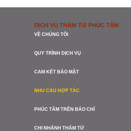
DỊCH VỤ THÁM TỬ PHÚC TÂM
VỀ CHÚNG TÔI
QUY TRÌNH DỊCH VỤ
CAM KẾT BẢO MẬT
NHU CẦU HỢP TÁC
PHÚC TÂM TRÊN BÁO CHÍ
CHI NHÁNH THÁM TỬ