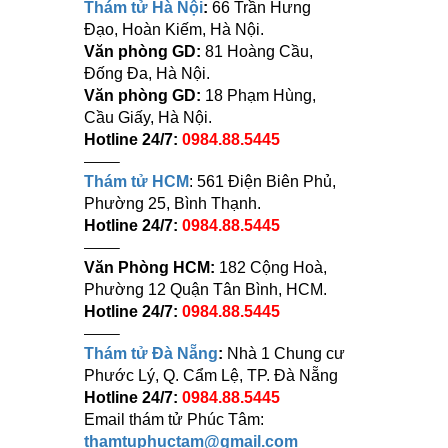
Thám tử Hà Nội
:
66 Trần Hưng
Đạo, Hoàn Kiếm, Hà Nội.
Văn phòng GD:
81 Hoàng Cầu,
Đống Đa, Hà Nội.
Văn phòng GD:
18 Phạm Hùng,
Cầu Giấy, Hà Nội.
Hotline 24/7:
0984.88.5445
——–
Thám tử HCM
: 561 Điện Biên Phủ,
Phường 25, Bình Thạnh.
Hotline 24/7:
0984.88.5445
——–
Văn Phòng HCM:
182 Cộng Hoà,
Phường 12 Quận Tân Bình, HCM.
Hotline 24/7:
0984.88.5445
——–
Thám tử Đà Nẵng
:
Nhà 1 Chung cư
Phước Lý, Q. Cẩm Lệ, TP. Đà Nẵng
Hotline 24/7:
0984.88.5445
Email thám tử Phúc Tâm:
thamtuphuctam@gmail.com