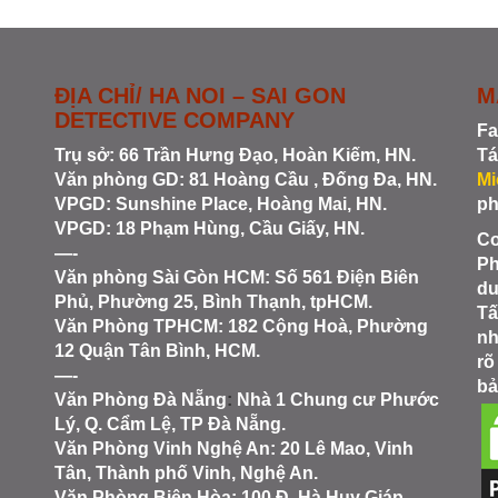
ĐỊA CHỈ/ HA NOI – SAI GON
M
DETECTIVE COMPANY
Fa
Trụ sở: 66 Trần Hưng Đạo, Hoàn Kiếm, HN.
Tá
Văn phòng GD: 81 Hoàng Cầu , Đống Đa, HN.
Mi
VPGD: Sunshine Place, Hoàng Mai, HN.
ph
VPGD: 18 Phạm Hùng, Cầu Giấy, HN.
Co
—-
Ph
Văn phòng Sài Gòn HCM
: Số 561 Điện Biên
du
Phủ, Phường 25, Bình Thạnh, tpHCM.
Tấ
Văn Phòng TPHCM: 182 Cộng Hoà, Phường
nh
12 Quận Tân Bình, HCM.
rõ
—-
bả
Văn Phòng Đà Nẵng
:
Nhà 1 Chung cư Phước
Lý, Q. Cẩm Lệ, TP Đà Nẵng.
Văn Phòng Vinh Nghệ An
: 20 Lê Mao, Vinh
Tân, Thành phố Vinh, Nghệ An.
Văn Phòng Biên Hòa
: 100 Đ. Hà Huy Giáp,