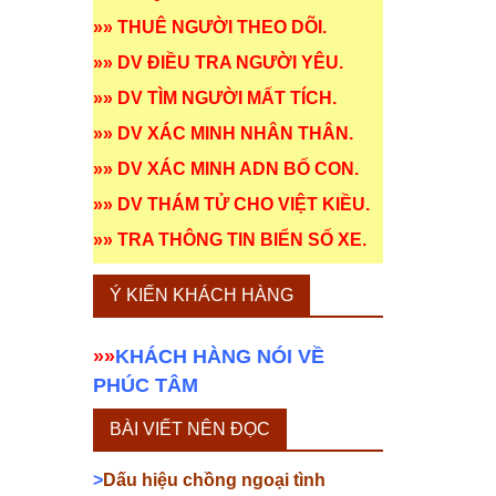
»»
THUÊ NGƯỜI THEO DÕI
.
»»
DV ĐIỀU TRA NGƯỜI YÊU
.
»»
DV TÌM NGƯỜI MẤT TÍCH
.
»»
DV XÁC MINH NHÂN THÂN
.
»»
DV XÁC MINH ADN BỐ CON
.
»»
DV THÁM TỬ CHO VIỆT KIỀU
.
»»
TRA THÔNG TIN BIỂN SỐ XE
.
Ý KIẾN KHÁCH HÀNG
»»
KHÁCH HÀNG NÓI VỀ
PHÚC TÂM
BÀI VIẾT NÊN ĐỌC
>
Dấu hiệu chồng ngoại tình