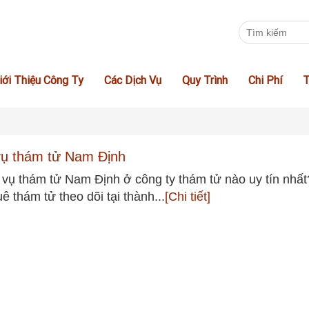
iới Thiệu Công Ty
Các Dịch Vụ
Quy Trình
Chi Phí
T
vụ thám tử Nam Định
 vụ thám tử Nam Định ở công ty thám tử nào uy tín nhất
uê thám tử theo dõi tại thành...
[Chi tiết]